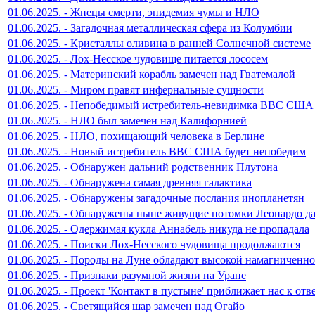
01.06.2025. - Жнецы смерти, эпидемия чумы и НЛО
01.06.2025. - Загадочная металлическая сфера из Колумбии
01.06.2025. - Кристаллы оливина в ранней Солнечной системе
01.06.2025. - Лох-Несское чудовище питается лососем
01.06.2025. - Материнский корабль замечен над Гватемалой
01.06.2025. - Миром правят инфернальные сущности
01.06.2025. - Непобедимый истребитель-невидимка ВВС США
01.06.2025. - НЛО был замечен над Калифорнией
01.06.2025. - НЛО, похищающий человека в Берлине
01.06.2025. - Новый истребитель ВВС США будет непобедим
01.06.2025. - Обнаружен дальний родственник Плутона
01.06.2025. - Обнаружена самая древняя галактика
01.06.2025. - Обнаружены загадочные послания инопланетян
01.06.2025. - Обнаружены ныне живущие потомки Леонардо д
01.06.2025. - Одержимая кукла Аннабель никуда не пропадала
01.06.2025. - Поиски Лох-Несского чудовища продолжаются
01.06.2025. - Породы на Луне обладают высокой намагниченн
01.06.2025. - Признаки разумной жизни на Уране
01.06.2025. - Проект 'Контакт в пустыне' приближает нас к отв
01.06.2025. - Светящийся шар замечен над Огайо