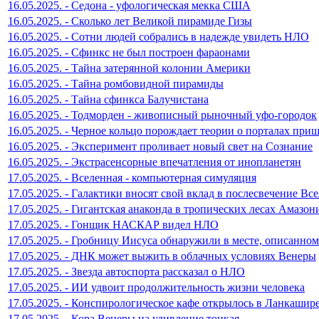
16.05.2025. - Седона - уфологическая мекка США
16.05.2025. - Сколько лет Великой пирамиде Гизы
16.05.2025. - Сотни людей собрались в надежде увидеть НЛО
16.05.2025. - Сфинкс не был построен фараонами
16.05.2025. - Тайна затерянной колонии Америки
16.05.2025. - Тайна ромбовидной пирамиды
16.05.2025. - Тайна сфинкса Балучистана
16.05.2025. - Тодморден - живописный рыночный уфо-городок
16.05.2025. - Черное кольцо порождает теории о порталах при
16.05.2025. - Эксперимент проливает новый свет на Сознание
16.05.2025. - Экстрасенсорные впечатления от инопланетян
17.05.2025. - Вселенная - компьютерная симуляция
17.05.2025. - Галактики вносят свой вклад в послесвечение Вс
17.05.2025. - Гигантская анаконда в тропических лесах Амазон
17.05.2025. - Гонщик НАСКАР видел НЛО
17.05.2025. - Гробницу Иисуса обнаружили в месте, описанно
17.05.2025. - ДНК может выжить в облачных условиях Венеры
17.05.2025. - Звезда автоспорта рассказал о НЛО
17.05.2025. - ИИ удвоит продолжительность жизни человека
17.05.2025. - Конспирологическое кафе открылось в Ланкашир
17.05.2025. - Кора Венеры на удивление тонкая