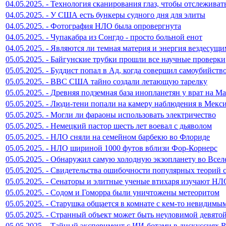
04.05.2025. - Технология сканирования глаз, чтобы отслеживат
04.05.2025. - У США есть бункеры судного дня для элиты
04.05.2025. - Фотография НЛО была опровергнута
04.05.2025. - Чупакабра из Сонгдо - просто больной енот
04.05.2025. - Являются ли темная материя и энергия вездесущ
05.05.2025. - Байгунские трубки прошли все научные проверки
05.05.2025. - Буддист попал в Ад, когда совершил самоубийств
05.05.2025. - ВВС США тайно создали летающую тарелку
05.05.2025. - Древняя подземная база инопланетян у врат на М
05.05.2025. - Люди-тени попали на камеру наблюдения в Мекс
05.05.2025. - Могли ли фараоны использовать электричество
05.05.2025. - Немецкий пастор шесть лет воевал с дьяволом
05.05.2025. - НЛО сняли на семейном барбекю во Флориде
05.05.2025. - НЛО шириной 1000 футов вблизи Фор-Корнерс
05.05.2025. - Обнаружил самую холодную экзопланету во Все
05.05.2025. - Свидетельства ошибочности популярных теорий 
05.05.2025. - Сенаторы и элитные ученые втихаря изучают НЛ
05.05.2025. - Содом и Гоморра были уничтожены метеоритом
05.05.2025. - Старушка общается в комнате с кем-то невидимы
05.05.2025. - Странный объект может быть неуловимой девято
05.05.2025. - Тайный эксперимент с ИИ-ботами в дискуссиях R