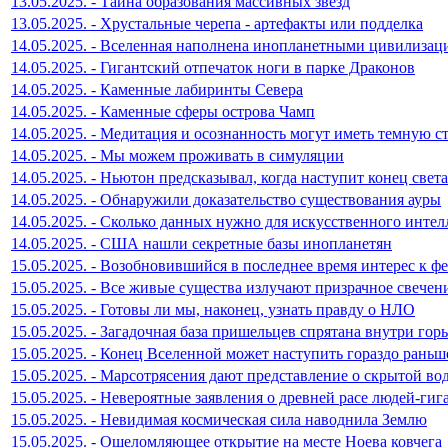
13.05.2025. - Тайна образования массивных звезд
13.05.2025. - Хрустальные черепа - артефакты или подделка
14.05.2025. - Вселенная наполнена инопланетными цивилизац
14.05.2025. - Гигантский отпечаток ноги в парке Драконов
14.05.2025. - Каменные лабиринты Севера
14.05.2025. - Каменные сферы острова Чамп
14.05.2025. - Медитация и осознанность могут иметь темную с
14.05.2025. - Мы можем проживать в симуляции
14.05.2025. - Ньютон предсказывал, когда наступит конец света
14.05.2025. - Обнаружили доказательство существования ауры
14.05.2025. - Сколько данных нужно для искусственного интел
14.05.2025. - США нашли секретные базы инопланетян
15.05.2025. - Возобновившийся в последнее время интерес к 
15.05.2025. - Все живые существа излучают призрачное свечен
15.05.2025. - Готовы ли мы, наконец, узнать правду о НЛО
15.05.2025. - Загадочная база пришельцев спрятана внутри гор
15.05.2025. - Конец Вселенной может наступить гораздо раньш
15.05.2025. - Марсотрясения дают представление о скрытой во
15.05.2025. - Невероятные заявления о древней расе людей-гиг
15.05.2025. - Невидимая космическая сила наводнила Землю
15.05.2025. - Ошеломляющее открытие на месте Ноева ковчега