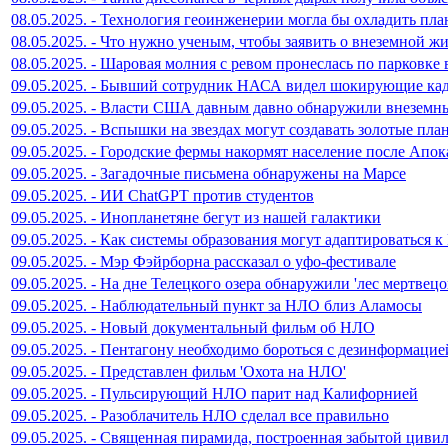
08.05.2025. - Технология геоинженерии могла бы охладить пла
08.05.2025. - Что нужно ученым, чтобы заявить о внеземной ж
08.05.2025. - Шаровая молния с ревом пронеслась по парковке 
09.05.2025. - Бывший сотрудник НАСА видел шокирующие к
09.05.2025. - Власти США давным давно обнаружили внеземн
09.05.2025. - Вспышки на звездах могут создавать золотые пла
09.05.2025. - Городские фермы накормят население после Апо
09.05.2025. - Загадочные письмена обнаружены на Марсе
09.05.2025. - ИИ ChatGPT против студентов
09.05.2025. - Инопланетяне бегут из нашей галактики
09.05.2025. - Как системы образования могут адаптироваться 
09.05.2025. - Мэр Фэйрборна рассказал о уфо-фестивале
09.05.2025. - На дне Телецкого озера обнаружили 'лес мертвецо
09.05.2025. - Наблюдательный пункт за НЛО близ Аламосы
09.05.2025. - Новый документальный фильм об НЛО
09.05.2025. - Пентагону необходимо бороться с дезинформаци
09.05.2025. - Представлен фильм 'Охота на НЛО'
09.05.2025. - Пульсирующий НЛО парит над Калифорнией
09.05.2025. - Разоблачитель НЛО сделал все правильно
09.05.2025. - Священная пирамида, построенная забытой циви