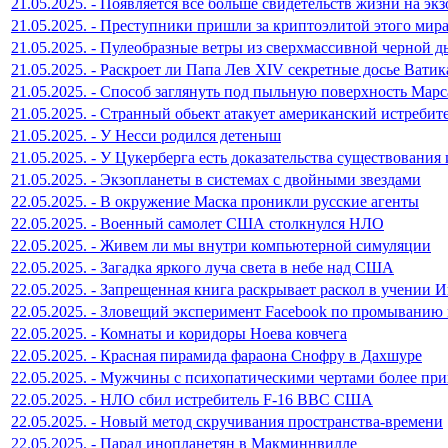
21.05.2025. - Появляется все больше свидетельств жизни на эк
21.05.2025. - Преступники пришли за криптоэлитой этого мир
21.05.2025. - Пулеобразные ветры из сверхмассивной черной 
21.05.2025. - Раскроет ли Папа Лев XIV секретные досье Ватик
21.05.2025. - Способ заглянуть под пыльную поверхность Марс
21.05.2025. - Странный обьект атакует американский истребит
21.05.2025. - У Несси родился детеныш
21.05.2025. - У Цукерберга есть доказательства существования
21.05.2025. - Экзопланеты в системах с двойными звездами
22.05.2025. - В окружение Маска проникли русские агенты
22.05.2025. - Военный самолет США столкнулся НЛО
22.05.2025. - Живем ли мы внутри компьютерной симуляции
22.05.2025. - Загадка яркого луча света в небе над США
22.05.2025. - Запрещенная книга раскрывает раскол в учении 
22.05.2025. - Зловещий эксперимент Facebook по промыванию
22.05.2025. - Комнаты и коридоры Ноева ковчега
22.05.2025. - Красная пирамида фараона Снофру в Дахшуре
22.05.2025. - Мужчины с психопатическими чертами более пр
22.05.2025. - НЛО сбил истребитель F-16 ВВС США
22.05.2025. - Новый метод скручивания пространства-времени
22.05.2025. - Парад инопланетян в Макминнвилле