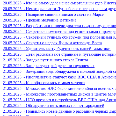
20.05.2025. - Кто на самом деле нанес смертельный удар Иисус
20.05.2025. - Некоторые части Луны более интересны, чем дру
20.05.2025. - Полярные сияния видимого света на Марсе
20.05.2025. - Прощай молчание Ватикана
20.05.2025. - Разработчики и преподаватели по-разному оцен
20.05.2025. - Секретные помещения под египетскими пирамид
20.05.2025. - Секретный туннель обнаружен под половицами 
20.05.2025. - Секреты о недрах Луны и астероида Веста
20.05.2025. - Удивительная турбулентность нашей галактики
21.05.2025. - Дети рассказывают странные и пугающие истори
21.05.2025. - Загадка пустынного стекла Египта
21.05.2025. - Загадка турецкой деревни глухонемых
21.05.2025. - Замерзшая вода обнаружена в молодой звездной с
21.05.2025. - Инопланетяне атакуют базы ВВС США в Аризон
21.05.2025. - Как образовалась темная материя
21.05.2025. - Множество НЛО было замечено вблизи военных
21.05.2025. - Множество протопланетных дисков в центре Мл
21.05.2025. - НЛО врезался в истребитель ВВС США над Ариз
21.05.2025. - Обнаружили пять новых планет-зародышей
21.05.2025. - Появились новые данные о рассеянии черных ды