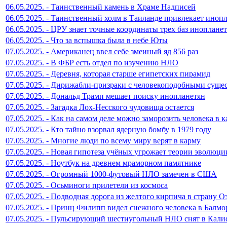
06.05.2025. - Таинственный камень в Храме Надписей
06.05.2025. - Таинственный холм в Таиланде привлекает иноп
06.05.2025. - ЦРУ знает точные координаты трех баз иноплане
06.05.2025. - Что за вспышка была в небе Юты
07.05.2025. - Американец ввел себе змеиный яд 856 раз
07.05.2025. - В ФБР есть отдел по изучению НЛО
07.05.2025. - Деревня, которая старше египетских пирамид
07.05.2025. - Дирижабли-призраки с человекоподобными суще
07.05.2025. - Дональд Трамп мешает поиску инопланетян
07.05.2025. - Загадка Лох-Несского чудовища остается
07.05.2025. - Как на самом деле можно заморозить человека в 
07.05.2025. - Кто тайно взорвал ядерную бомбу в 1979 году
07.05.2025. - Многие люди по всему миру верят в карму
07.05.2025. - Новая гипотеза учёных угрожает теории эволюци
07.05.2025. - Ноутбук на древнем мраморном памятнике
07.05.2025. - Огромный 1000-футовый НЛО замечен в США
07.05.2025. - Осьминоги прилетели из космоса
07.05.2025. - Подводная дорога из желтого кирпича в страну О
07.05.2025. - Принц Филипп видел снежного человека в Балмо
07.05.2025. - Пульсирующий шестиугольный НЛО снят в Кал