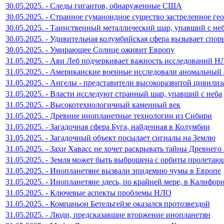
30.05.2025. - Следы гигантов, обнаруженные США
30.05.2025. - Странное гуманоидное существо застреленное ге
30.05.2025. - Таинственный металлический шар, упавший с не
30.05.2025. - Удивительная колумбийская сфера вызывает спор
30.05.2025. - Умирающее Солнце оживит Европу
31.05.2025. - Ави Леб подчеркивает важность исследований 
31.05.2025. - Американские военные исследовали аномальный 
31.05.2025. - Ангелы - представители высокоразвитой цивили
31.05.2025. - Власти исследуют странный шар, упавший с неба
31.05.2025. - Высокотехнологичный каменный век
31.05.2025. - Древние инопланетные технологии из Сибири
31.05.2025. - Загадочная сфера Буга, найденная в Колумбии
31.05.2025. - Загадочный объект посылает сигналы на Землю
31.05.2025. - Захи Хавасс не хочет раскрывать тайны Древнего
31.05.2025. - Земля может быть выброшена с орбиты пролетаю
31.05.2025. - Инопланетяне вызвали эпидемию чумы в Европе
31.05.2025. - Инопланетяне здесь, по крайней мере, в Калифор
31.05.2025. - Ключевые аспекты проблемы НЛО
31.05.2025. - Компаньон Бетельгейзе оказался протозвездой
31.05.2025. - Люди, предсказавшие вторжение инопланетян