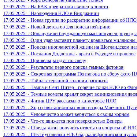
17.05.2025. - На БАК превратили свинец в золото
17.05.2025. - Наблюдения НЛО в Вирджинии
17.05.2025. - Новая группа по раскрытию информации об НЛО
17.05.2025. - Новый детектор для поиска нейтрино
17.05.2025. - Обнаружили блуждающую массивную черную ды
17.05.2025. - Один удар заставит планету вращаться миллионы 
17.05.2025. - Поиски инопланетной жизни на Шотландском на
17.05.2025. - Послания Додлстона - врата в будущее и прошлое
17.05.2025. - Пришельцы идут по следу
17.05.2025. - Результаты первого поиска темных фотонов
17.05.2025. - Секретная программа Пентагона по сбору фото 
17.05.2025. - Тайна затерянной колонии раскрыта
17.05.2025. - Тампа и Сент-Питер - горячие точки НЛО во Фло
17.05.2025. - Темные кометы хранят секрет возникновения жиз
17.05.2025. - Физик ЦРУ рассказал о катастрофе НЛО
17.05.2025. - Хор гравитационных волн из ядра Млечного Пут
17.05.2025. - Человечество может вернуться к своим корням
17.05.2025. - Что-то движется под поверхностью Венеры
17.05.2025. - Шведы хотят получить ответы на вопросы об НЛ
17.05.2025. - Шестиугольный НЛО над калифорнийской пусты