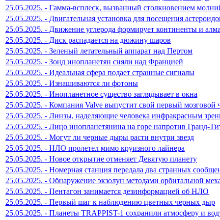
25.05.2025. - Гамма-всплеск, вызванный столкновением молни
25.05.2025. - Двигательная установка для посещения астероидо
25.05.2025. - Движение углерода формирует континенты и алм
25.05.2025. - Диск распадается на дюжину шаров
25.05.2025. - Зеленый летательный аппарат над Пертом
25.05.2025. - Зонд инопланетян сняли над Францией
25.05.2025. - Идеальная сфера подает странные сигналы
25.05.2025. - Изнашиваются ли фотоны
25.05.2025. - Инопланетное существо заглядывает в окна
25.05.2025. - Компания Valve выпустит свой первый мозговой 
25.05.2025. - Линзы, наделяющие человека инфракрасным зре
25.05.2025. - Лицо инопланетянина на горе напротив Гранд-Ти
25.05.2025. - Могут ли черные дыры расти внутри звезд
25.05.2025. - НЛО пролетел мимо круизного лайнера
25.05.2025. - Новое открытие отменяет Девятую планету
25.05.2025. - Номерная станция передала два странных сообще
25.05.2025. - Обнаружение экзолун методами орбитальной ме
25.05.2025. - Пентагон занимается дезинформацией об НЛО
25.05.2025. - Первый шаг к наблюдению цветных черных дыр
25.05.2025. - Планеты TRAPPIST-1 сохранили атмосферу и вод