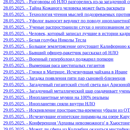
28.05.2025. - Разговоры об НЛО разгорелись из-за загадочной 
28.05.2025. - Тайна Кожаного человека может быть раскрыта
28.05.2025. - Технология чтения мыслей подозреваемых против
28.05.2025. - Уфолог выносит вердикт по поводу инопланетно
28.05.2025. - Ученые распространили слухи о неопознанном л
28.05.2025. - Человек, который записал лучшие в истории кад
29.05.2025. - Белая голубка Николы Тесла
29.05.2025. - Большое землетрясение опустошит Калифорнию к
29.05.2025. - Бывший офицер-ракетчик рассказал об НЛО
29.05.2025. - Военный гиперболоид поджарил попкорн
29.05.2025. - Вымершая раса шестипалых гигантов
29.05.2025. - Глюки в Матрице. Исчезнувшая чайхана в Иране
29.05.2025. - Загадка появления пяти пар сыновей-близнецов
29.05.2025. - Загадочный гигантский столб света над Аризоной
29.05.2025. - Загадочный металлический шар озадачивает учен
29.05.2025. - Инопланетные мумии на 100% реальны
29.05.2025. - Инопланетян сняли внутри НЛО
29.05.2025. - Искривление пространства-времени убрали из О
29.05.2025. - Исчезнувшие египетские пирамиды на озере Кар
29.05.2025. - Конференция 'Архивы невозможного' в Хьюстоне
29.05.2025. - Может ли сфера из Колумбии оказаться мистифи