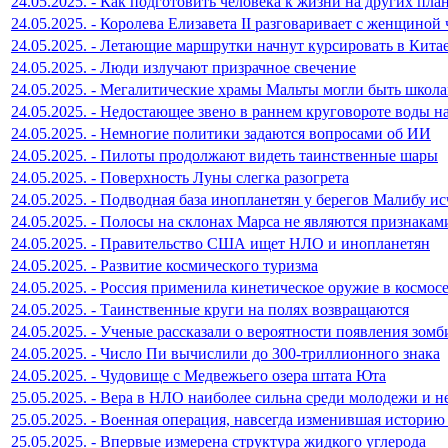
24.05.2025. - Как подготовить человека к жизни на других пла
24.05.2025. - Королева Елизавета II разговаривает с женщиной 
24.05.2025. - Летающие маршрутки начнут курсировать в Кита
24.05.2025. - Люди излучают призрачное свечение
24.05.2025. - Мегалитические храмы Мальты могли быть школ
24.05.2025. - Недостающее звено в раннем круговороте воды н
24.05.2025. - Немногие политики задаются вопросами об ИИ
24.05.2025. - Пилоты продолжают видеть таинственные шары
24.05.2025. - Поверхность Луны слегка разогрета
24.05.2025. - Подводная база инопланетян у берегов Малибу ис
24.05.2025. - Полосы на склонах Марса не являются признакам
24.05.2025. - Правительство США ищет НЛО и инопланетян
24.05.2025. - Развитие космического туризма
24.05.2025. - Россия применила кинетическое оружие в космос
24.05.2025. - Таинственные круги на полях возвращаются
24.05.2025. - Ученые рассказали о вероятности появления зомб
24.05.2025. - Число Пи вычислили до 300-триллионного знака
24.05.2025. - Чудовище с Медвежьего озера штата Юта
25.05.2025. - Вера в НЛО наиболее сильна среди молодежи и н
25.05.2025. - Военная операция, навсегда изменившая истори
25.05.2025. - Впервые измерена структура жидкого углерода