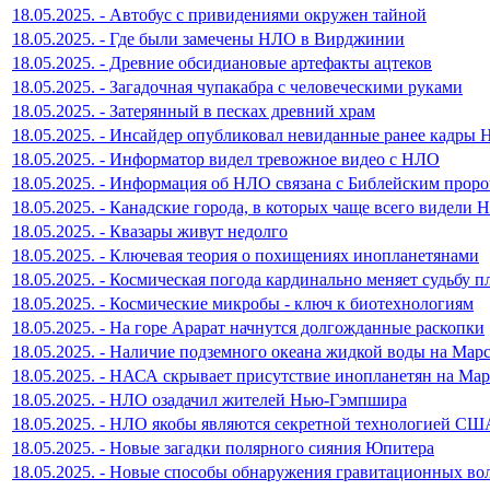
18.05.2025. - Автобус с привидениями окружен тайной
18.05.2025. - Где были замечены НЛО в Вирджинии
18.05.2025. - Древние обсидиановые артефакты ацтеков
18.05.2025. - Загадочная чупакабра с человеческими руками
18.05.2025. - Затерянный в песках древний храм
18.05.2025. - Инсайдер опубликовал невиданные ранее кадры
18.05.2025. - Информатор видел тревожное видео с НЛО
18.05.2025. - Информация об НЛО связана с Библейским прор
18.05.2025. - Канадские города, в которых чаще всего видели
18.05.2025. - Квазары живут недолго
18.05.2025. - Ключевая теория о похищениях инопланетянами
18.05.2025. - Космическая погода кардинально меняет судьбу 
18.05.2025. - Космические микробы - ключ к биотехнологиям
18.05.2025. - На горе Арарат начнутся долгожданные раскопки
18.05.2025. - Наличие подземного океана жидкой воды на Мар
18.05.2025. - НАСА скрывает присутствие инопланетян на Мар
18.05.2025. - НЛО озадачил жителей Нью-Гэмпшира
18.05.2025. - НЛО якобы являются секретной технологией СШ
18.05.2025. - Новые загадки полярного сияния Юпитера
18.05.2025. - Новые способы обнаружения гравитационных во