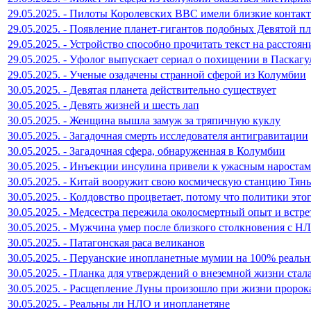
29.05.2025. - Пилоты Королевских ВВС имели близкие контак
29.05.2025. - Появление планет-гигантов подобных Девятой пл
29.05.2025. - Устройство способно прочитать текст на расстоян
29.05.2025. - Уфолог выпускает сериал о похищении в Паскагу
29.05.2025. - Ученые озадачены странной сферой из Колумбии
30.05.2025. - Девятая планета действительно существует
30.05.2025. - Девять жизней и шесть лап
30.05.2025. - Женщина вышла замуж за тряпичную куклу
30.05.2025. - Загадочная смерть исследователя антигравитации
30.05.2025. - Загадочная сфера, обнаруженная в Колумбии
30.05.2025. - Инъекции инсулина привели к ужасным наростам
30.05.2025. - Китай вооружит свою космическую станцию Тян
30.05.2025. - Колдовство процветает, потому что политики этог
30.05.2025. - Медсестра пережила околосмертный опыт и встре
30.05.2025. - Мужчина умер после близкого столкновения с Н
30.05.2025. - Патагонская раса великанов
30.05.2025. - Перуанские инопланетные мумии на 100% реаль
30.05.2025. - Планка для утверждений о внеземной жизни стал
30.05.2025. - Расщепление Луны произошло при жизни проро
30.05.2025. - Реальны ли НЛО и инопланетяне