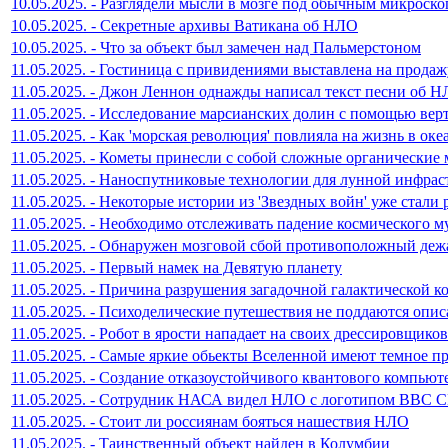
10.05.2025. - Разглядели мысли в мозге под обычным микроск
10.05.2025. - Секретные архивы Ватикана об НЛО
10.05.2025. - Что за объект был замечен над Пальмерстоном
11.05.2025. - Гостиница с привидениями выставлена на продаж
11.05.2025. - Джон Леннон однажды написал текст песни об 
11.05.2025. - Исследование марсианских долин с помощью вер
11.05.2025. - Как 'морская революция' повлияла на жизнь в оке
11.05.2025. - Кометы принесли с собой сложные органические
11.05.2025. - Наноспутниковые технологии для лунной инфра
11.05.2025. - Некоторые истории из 'Звездных войн' уже стали
11.05.2025. - Необходимо отслеживать падение космического м
11.05.2025. - Обнаружен мозговой сбой противоположный де
11.05.2025. - Первый намек на Девятую планету
11.05.2025. - Причина разрушения загадочной галактической к
11.05.2025. - Психоделические путешествия не поддаются опи
11.05.2025. - Робот в ярости нападает на своих дрессировщиков
11.05.2025. - Самые яркие обьекты Вселенной имеют темное 
11.05.2025. - Создание отказоустойчивого квантового компьют
11.05.2025. - Сотрудник НАСА видел НЛО с логотипом ВВС
11.05.2025. - Стоит ли россиянам бояться нашествия НЛО
11.05.2025. - Таинственный объект найден в Колумбии