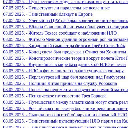
07.05.2025. - Путешествия между галактиками могут стать реа
07.05.2025. - Существуют ли параллельные вселенные
07.05.2025. - Таинственный блэкаут в Европе
07.05.2025. - Ученый из ЦРУ раскрыл количество потерпевш
08.05.2025. - Вблизи Солнечной системы обнаружено невидим
08.05.2025. - Житель Техаса сообщает о наблюдении НЛО
08.05.2025. - Жителю Челнов удалили огромный рог на затылк
08.05.2025. - Загадочный самолет разбился в Грейт-Солт-Лейк
08.05.2025. - Конец света был предсказан Стивеном Хокингом
08.05.2025. - Конспирологические теории вокруг полета Кэти 
08.05.2025. - Крупнейшая в мире база данных об НЛО исчезла
08.05.2025. - НЛО в форме листа озадачил супружескую пару
08.05.2025. - Перламутровый шар был замечен над Гамбургом
08.05.2025. - Полиция Китая приняла на службу Робокопа
08.05.2025. - Проект эксперимента по изучению темной матер
08.05.2025. - Психическое путешествие Грея Баркера
08.05.2025. - Путешествия между галактиками могут стать реа
08.05.2025. - Российская поп–звезда была похищена иноплане
08.05.2025. - Сыщики из соцсетей обнаружили огромный НЛО
08.05.2025. - Таинственный пульсирующий НЛО парил над К
08.05.2025. - Тайна диссонанса в черных дырах получила объя