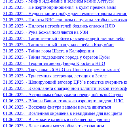
31.05.2025. - Миф о Яда-камне и зеленом камне Хаттусы
31.05.2025. - Не жертвоприношения, а культ предков майя
31.05.2025. - Недосыпание пробуждает темные стороны лично
31.05.2025. - Пилоты ВВС слишком напуганы, чтобы высказы
31.05.2025. - Пилоты истребителей боялись огласки НЛО
31.05.2025. - Рука Божья появляется на УЗИ
31.05.2025. - Таинственный объект, освещающий ночное небо
31.05.2025. - Таинственный шар упал с неба в Колумбии
31.05.2025. - Тайна горы Шаста в Калифорнии
31.05.2025. - Тайна подводного города у берегов Кубы
31.05.2025. - Теория заговора Дэвида Кросби о НЛО
31.05.2025. - Треугольный НЛО из 'Повести временных лет'
31.05.2025. - Три темных астероида, летящих к Земле
31.05.2025. - Шокирующий заговор ЦРУ в попытке очернить 
31.05.2025. - Экзопланета с загадочной эллиптической термос
01.06.2025. - Астрономы обнаружили очередной экзо-Сатурн
01.06.2025. - Вблизи Вашингтонского аэропорта видели НЛО
01.06.2025. - Восковая фигура ведьмы начала двигаться
01.06.2025. - Вселенная окрашена в невидимые для вас цвета
01.06.2025. - Вы можете развить в себе шестое чувство
01.06.2025. - Даже камни могут обладать сознанием