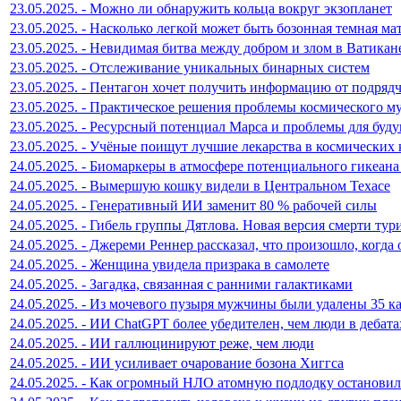
23.05.2025. - Можно ли обнаружить кольца вокруг экзопланет
23.05.2025. - Насколько легкой может быть бозонная темная ма
23.05.2025. - Невидимая битва между добром и злом в Ватикан
23.05.2025. - Отслеживание уникальных бинарных систем
23.05.2025. - Пентагон хочет получить информацию от подря
23.05.2025. - Практическое решения проблемы космического м
23.05.2025. - Ресурсный потенциал Марса и проблемы для буд
23.05.2025. - Учёные поищут лучшие лекарства в космических 
24.05.2025. - Биомаркеры в атмосфере потенциального гикеана
24.05.2025. - Вымершую кошку видели в Центральном Техасе
24.05.2025. - Генеративный ИИ заменит 80 % рабочей силы
24.05.2025. - Гибель группы Дятлова. Новая версия смерти тур
24.05.2025. - Джереми Реннер рассказал, что произошло, когда 
24.05.2025. - Женщина увидела призрака в самолете
24.05.2025. - Загадка, связанная с ранними галактиками
24.05.2025. - Из мочевого пузыря мужчины были удалены 35 к
24.05.2025. - ИИ ChatGPT более убедителен, чем люди в дебата
24.05.2025. - ИИ галлюцинируют реже, чем люди
24.05.2025. - ИИ усиливает очарование бозона Хиггса
24.05.2025. - Как огромный НЛО атомную подлодку остановил