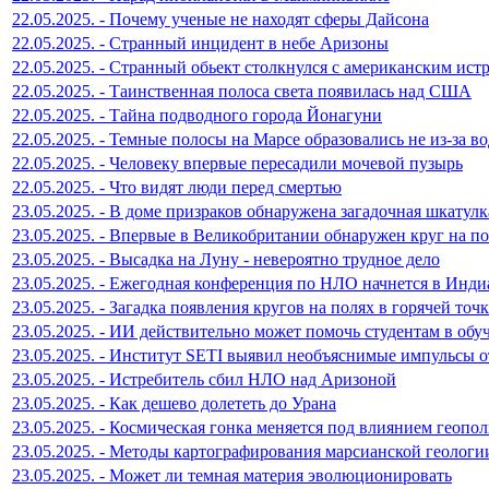
22.05.2025. - Почему ученые не находят сферы Дайсона
22.05.2025. - Странный инцидент в небе Аризоны
22.05.2025. - Странный обьект столкнулся с американским ист
22.05.2025. - Таинственная полоса света появилась над США
22.05.2025. - Тайна подводного города Йонагуни
22.05.2025. - Темные полосы на Марсе образовались не из-за в
22.05.2025. - Человеку впервые пересадили мочевой пузырь
22.05.2025. - Что видят люди перед смертью
23.05.2025. - В доме призраков обнаружена загадочная шкатулк
23.05.2025. - Впервые в Великобритании обнаружен круг на п
23.05.2025. - Высадка на Луну - невероятно трудное дело
23.05.2025. - Ежегодная конференция по НЛО начнется в Инди
23.05.2025. - Загадка появления кругов на полях в горячей точк
23.05.2025. - ИИ действительно может помочь студентам в обу
23.05.2025. - Институт SETI выявил необъяснимые импульсы о
23.05.2025. - Истребитель сбил НЛО над Аризоной
23.05.2025. - Как дешево долететь до Урана
23.05.2025. - Космическая гонка меняется под влиянием геопо
23.05.2025. - Методы картографирования марсианской геологи
23.05.2025. - Может ли темная материя эволюционировать