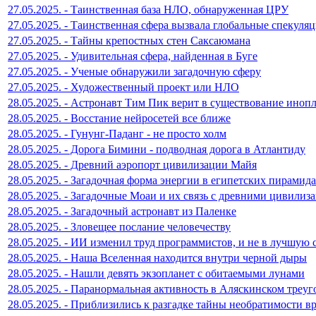
27.05.2025. - Таинственная база НЛО, обнаруженная ЦРУ
27.05.2025. - Таинственная сфера вызвала глобальные спекуля
27.05.2025. - Тайны крепостных стен Саксаюмана
27.05.2025. - Удивительная сфера, найденная в Буге
27.05.2025. - Ученые обнаружили загадочную сферу
27.05.2025. - Художественный проект или НЛО
28.05.2025. - Астронавт Тим Пик верит в существование иноп
28.05.2025. - Восстание нейросетей все ближе
28.05.2025. - Гунунг-Паданг - не просто холм
28.05.2025. - Дорога Бимини - подводная дорога в Атлантиду
28.05.2025. - Древний аэропорт цивилизации Майя
28.05.2025. - Загадочная форма энергии в египетских пирамид
28.05.2025. - Загадочные Моаи и их связь с древними цивилиз
28.05.2025. - Загадочный астронавт из Паленке
28.05.2025. - Зловещее послание человечеству
28.05.2025. - ИИ изменил труд программистов, и не в лучшую 
28.05.2025. - Наша Вселенная находится внутри черной дыры
28.05.2025. - Нашли девять экзопланет с обитаемыми лунами
28.05.2025. - Паранормальная активность в Аляскинском треу
28.05.2025. - Приблизились к разгадке тайны необратимости в