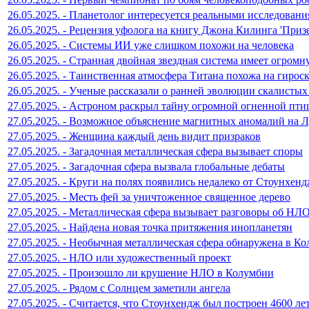
26.05.2025. - Планетолог интересуется реальными исследован
26.05.2025. - Рецензия уфолога на книгу Джона Килинга 'Приз
26.05.2025. - Системы ИИ уже слишком похожи на человека
26.05.2025. - Странная двойная звездная система имеет огром
26.05.2025. - Таинственная атмосфера Титана похожа на гирос
26.05.2025. - Ученые рассказали о ранней эволюции скалистых
27.05.2025. - Астроном раскрыл тайну огромной огненной пт
27.05.2025. - Возможное объяснение магнитных аномалий на 
27.05.2025. - Женщина каждый день видит призраков
27.05.2025. - Загадочная металлическая сфера вызывает споры
27.05.2025. - Загадочная сфера вызвала глобальные дебаты
27.05.2025. - Круги на полях появились недалеко от Стоунхен
27.05.2025. - Месть фей за уничтоженное священное дерево
27.05.2025. - Металлическая сфера вызывает разговоры об НЛ
27.05.2025. - Найдена новая точка притяжения инопланетян
27.05.2025. - Необычная металлическая сфера обнаружена в К
27.05.2025. - НЛО или художественный проект
27.05.2025. - Произошло ли крушение НЛО в Колумбии
27.05.2025. - Рядом с Солнцем заметили ангела
27.05.2025. - Считается, что Стоунхендж был построен 4600 ле