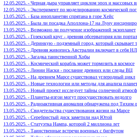
12.05.2025. - Черная дыра управляет циклом эпох и массовых
12.05.2025. - Эксперимент по моделированию космической по
13.05.2025. - База инопланетян спрятана в горе Хейс
13.05.2025. - Была ли посадка Аполлона-17 на Луну инсценир
13.05.2025. - Возможно ли получение изображений экзопланет
13.05.2025. - Гозекский круг - древняя обсерватория или порта
13.05.2025. - Деринкую - подземный город, который скрывает 
13.05.2025. - Древняя живопись Австралии включает в себя Н
13.05.2025. - Загадка таинственной Хобы
13.05.2025. - Космический корабль может тормозить в космосе
13.05.2025. - Линии Наски - послание древних или следы ВЦ
13.05.2025. - На древнем Марсе существовал углеродный цикл
13.05.2025. - Новые технологии или методы для анализа плане
13.05.2025. - Новый проект исследует тайны солнечной атмос
13.05.2025. - Планеты-изгои могут просуществовать недолго
13.05.2025. - Радиоактивная аномалия обнаружена под Тихим 
13.05.2025. - Свидетельства существования жизни на Марсе
13.05.2025. - Серебристый диск заметили над Ютой
13.05.2025. - Статуэтка Нампа, которой 2 миллиона лет
13.05.2025. - Таинственные встречи военных с бигфутом