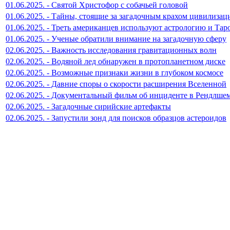
01.06.2025. - Святой Христофор с собачьей головой
01.06.2025. - Тайны, стоящие за загадочным крахом цивилизац
01.06.2025. - Треть американцев используют астрологию и Тар
01.06.2025. - Ученые обратили внимание на загадочную сферу
02.06.2025. - Важность исследования гравитационных волн
02.06.2025. - Водяной лед обнаружен в протопланетном диске
02.06.2025. - Возможные признаки жизни в глубоком космосе
02.06.2025. - Давние споры о скорости расширения Вселенной
02.06.2025. - Документальный фильм об инциденте в Рендлше
02.06.2025. - Загадочные сирийские артефакты
02.06.2025. - Запустили зонд для поисков образцов астероидов