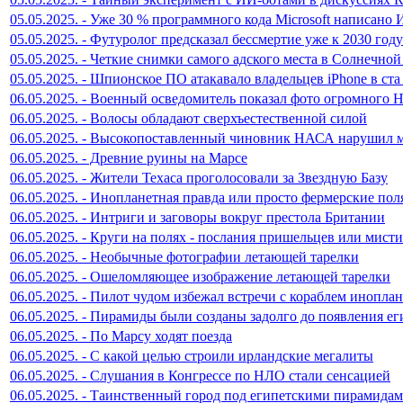
05.05.2025. - Уже 30 % программного кода Microsoft написано
05.05.2025. - Футуролог предсказал бессмертие уже к 2030 году
05.05.2025. - Четкие снимки самого адского места в Солнечной
05.05.2025. - Шпионское ПО атакавало владельцев iPhone в ста
06.05.2025. - Военный осведомитель показал фото огромного
06.05.2025. - Волосы обладают сверхъестественной силой
06.05.2025. - Высокопоставленный чиновник НАСА нарушил 
06.05.2025. - Древние руины на Марсе
06.05.2025. - Жители Техаса проголосовали за Звездную Базу
06.05.2025. - Инопланетная правда или просто фермерские пол
06.05.2025. - Интриги и заговоры вокруг престола Британии
06.05.2025. - Круги на полях - послания пришельцев или мист
06.05.2025. - Необычные фотографии летающей тарелки
06.05.2025. - Ошеломляющее изображение летающей тарелки
06.05.2025. - Пилот чудом избежал встречи с кораблем инопла
06.05.2025. - Пирамиды были созданы задолго до появления ег
06.05.2025. - По Марсу ходят поезда
06.05.2025. - С какой целью строили ирландские мегалиты
06.05.2025. - Слушания в Конгрессе по НЛО стали сенсацией
06.05.2025. - Таинственный город под египетскими пирамида