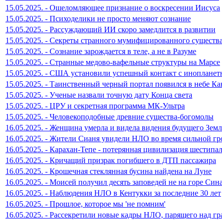
15.05.2025. - Ошеломляющее признание о воскресении Иисуса
15.05.2025. - Психоделики не просто меняют сознание
15.05.2025. - Рассуждающий ИИ скоро замедлится в развитии
15.05.2025. - Секреты странного мумифицированного существ
15.05.2025. - Сознание зарождается в теле, а не в Разуме
15.05.2025. - Странные медово-вафельные структуры на Марсе
15.05.2025. - США установили успешный контакт с инопланет
15.05.2025. - Таинственный черный портал появился в небе Ка
15.05.2025. - Ученые назвали точную дату Конца света
15.05.2025. - ЦРУ и секретная программа МК-Ультра
15.05.2025. - Человекоподобные древние существа-богомолы
16.05.2025. - Женщина умерла и видела видения будущего Зем
16.05.2025. - Жители Сианя увидели НЛО во время сильной гр
16.05.2025. - Карахан-Тепе - потерянная цивилизация шестип
16.05.2025. - Кричащий призрак погибшего в ДТП пассажира
16.05.2025. - Крошечная стеклянная бусина найдена на Луне
16.05.2025. - Моисей получил десять заповедей не на горе Син
16.05.2025. - Наблюдения НЛО в Кентукки за последние 30 лет
16.05.2025. - Прошлое, которое мы 'не помним'
16.05.2025. - Рассекретили новые кадры НЛО, парящего над 