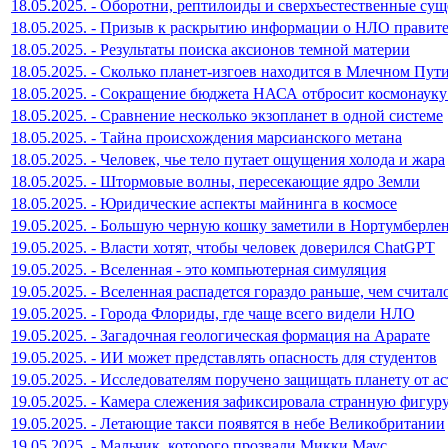
18.05.2025. - Оборотни, рептилоиды и сверхъестественные сущ
18.05.2025. - Призыв к раскрытию информации о НЛО прави
18.05.2025. - Результаты поиска аксионов темной материи
18.05.2025. - Сколько планет-изгоев находится в Млечном Пут
18.05.2025. - Сокращение бюджета НАСА отбросит космонауку
18.05.2025. - Сравнение несколько экзопланет в одной системе
18.05.2025. - Тайна происхождения марсианского метана
18.05.2025. - Человек, чье тело путает ощущения холода и жара
18.05.2025. - Штормовые волны, пересекающие ядро Земли
18.05.2025. - Юридические аспекты майнинга в космосе
19.05.2025. - Большую черную кошку заметили в Нортумберле
19.05.2025. - Власти хотят, чтобы человек доверился ChatGPT
19.05.2025. - Вселенная - это компьютерная симуляция
19.05.2025. - Вселенная распадется гораздо раньше, чем считал
19.05.2025. - Города Флориды, где чаще всего видели НЛО
19.05.2025. - Загадочная геологическая формация на Арарате
19.05.2025. - ИИ может представлять опасность для студентов
19.05.2025. - Исследователям поручено защищать планету от а
19.05.2025. - Камера слежения зафиксировала странную фигур
19.05.2025. - Летающие такси появятся в небе Великобритании
19.05.2025. - Мальчик, которого прозвали Микки Маус