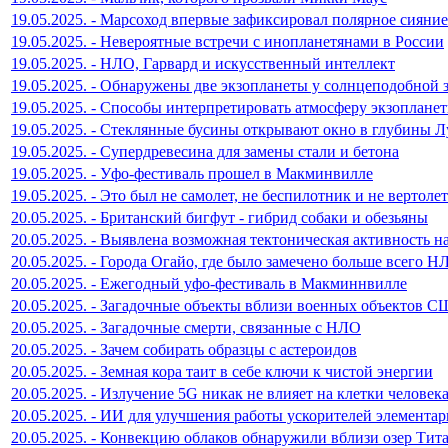
19.05.2025. - Марсоход впервые зафиксировал полярное сияние
19.05.2025. - Невероятные встречи с инопланетянами в России
19.05.2025. - НЛО, Гарвард и искусственный интеллект
19.05.2025. - Обнаружены две экзопланеты у солнцеподобной 
19.05.2025. - Способы интерпретировать атмосферу экзоплане
19.05.2025. - Стеклянные бусины открывают окно в глубины 
19.05.2025. - Супердревесина для замены стали и бетона
19.05.2025. - Уфо-фестиваль прошел в Макминвилле
19.05.2025. - Это был не самолет, не беспилотник и не вертолет
20.05.2025. - Британский бигфут - гибрид собаки и обезьяны
20.05.2025. - Выявлена возможная тектоническая активность н
20.05.2025. - Города Огайо, где было замечено больше всего Н
20.05.2025. - Ежегодный уфо-фестиваль в Макминнвилле
20.05.2025. - Загадочные объекты вблизи военных объектов 
20.05.2025. - Загадочные смерти, связанные с НЛО
20.05.2025. - Зачем собирать образцы с астероидов
20.05.2025. - Земная кора таит в себе ключи к чистой энергии
20.05.2025. - Излучение 5G никак не влияет на клетки человек
20.05.2025. - ИИ для улучшения работы ускорителей элемента
20.05.2025. - Конвекцию облаков обнаружили вблизи озер Тит