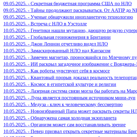
09.05.2025. - Секретная бюджетная программа США по НЛО
09.05.2025. - Тайны продолжают раскрываться. От AATIP до 
09.05.2025. - Ученые обнаружили инопланетную технологию
10.05.2025. - Встреча с НЛО в Уэстолле
10.05.2025. - Генетики нашли мутацию, дающую редкую супер
10.05.2025. - Глобальная геоинженерия в Британии
10.05.2025. - Джон Леннон отчетливо видел НЛО
10.05.2025. - Замаскированный НЛО над Канзасом
10.05.2025. - Замечен магнетар, проносящийся по Млечному п
10.05.2025. - ИИ раскрыл загадочное изображение с Вояджера-
10.05.2025. - Как роботы чувствуют себя в космосе
10.05.2025. - Квантовый прорыв доказал реальность телепорта
10.05.2025. - Космос в египетской культуре и религии
10.05.2025. - Лазерная система связи могла бы работать на Мар
10.05.2025. - Луна является постоянным источником мини-лун
10.05.2025. - Медуза - ключ к человеческому бессмертию
10.05.2025. - Новоизбранный Папа может раскрыть секреты Н
10.05.2025. - Обнаружена самая холодная экзопланета
10.05.2025. - Организм может сам восстанавливать зрение
10.05.2025. - Певец призвал открыть секретные материалы Бр