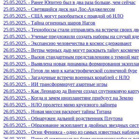
25.05.2025. - Ранее Юпитер был в два раза больше, чем сейчас
25.05.2025. - Светящийся диск над Лос-Анджелесом
25.05.2025. - США могут разобраться с правдой об НЛО
25.05.2025. - Тайна огненных шаров Нагов
25.05.2025. - Технобоссы стали отправлять на встречи своих д
25.05.2025. - Ученые предложили создать наборы на случай яд
25.05.2025. - Экспансию человечества в космос сдерживают
26.05.2025. - Ветры черных дыр могут раскрыть тайну космиче
26.05.2025. - Вызов стандартным представлениям о темной ма
26.05.2025. - Выявлена новая динамика формирования экзопла
26.05.2025. - Готов ли мир к катастрофической солнечной буре
26.05.2025. - Загадочные встречи военных кораблей с НЛО
26.05.2025. - ИИ трансформирует азартные игры
26.05.2025. - Как Леонардо да Винчи создал спутниковую карт
26.05.2025. - Когда и зачем инопланетяне прибудут на Землю
26.05.2025. - НЛО пролетел мимо круизного лайнера
26.05.2025. - Новая миссия раскроет тайны Титана
26.05.2025. - Обнаружен дальний родственник Плутона
26.05.2025. - Образование экзопланет в двойных звездных сис
26.05.2025. - Огни Феникса - одно из самых известных набл
26.05.2025. - Первый чемпионат по боям человекоподобных ро