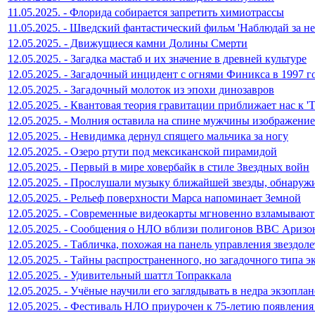
11.05.2025. - Флорида собирается запретить химиотрассы
11.05.2025. - Шведский фантастический фильм 'Наблюдай за не
12.05.2025. - Движущиеся камни Долины Смерти
12.05.2025. - Загадка мастаб и их значение в древней культуре
12.05.2025. - Загадочный инцидент с огнями Финикса в 1997 г
12.05.2025. - Загадочный молоток из эпохи динозавров
12.05.2025. - Квантовая теория гравитации приближает нас к 'Т
12.05.2025. - Молния оставила на спине мужчины изображени
12.05.2025. - Невидимка дернул спящего мальчика за ногу
12.05.2025. - Озеро ртути под мексиканской пирамидой
12.05.2025. - Первый в мире ховербайк в стиле Звездных войн
12.05.2025. - Прослушали музыку ближайшей звезды, обнару
12.05.2025. - Рельеф поверхности Марса напоминает Земной
12.05.2025. - Современные видеокарты мгновенно взламывают
12.05.2025. - Сообщения о НЛО вблизи полигонов ВВС Ариз
12.05.2025. - Табличка, похожая на панель управления звездол
12.05.2025. - Тайны распространенного, но загадочного типа э
12.05.2025. - Удивительный шаттл Топраккала
12.05.2025. - Учёные научили его заглядывать в недра экзоплан
12.05.2025. - Фестиваль НЛО приурочен к 75-летию появлени