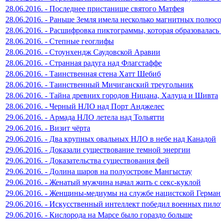
28.06.2016. - Последнее пристанище святого Матфея
28.06.2016. - Раньше Земля имела несколько магнитных полюс
28.06.2016. - Расшифровка пиктограммы, которая образовалась
28.06.2016. - Степные геоглифы
28.06.2016. - Стоунхендж Саудовской Аравии
28.06.2016. - Странная радуга над Флагстаффе
28.06.2016. - Таинственная стена Хатт Шебиб
28.06.2016. - Таинственный Мичиганский треугольник
28.06.2016. - Тайна древних городов Ницана, Халуца и Шивта
28.06.2016. - Черный НЛО над Порт Анджелес
29.06.2016. - Армада НЛО летела над Тольятти
29.06.2016. - Визит чёрта
29.06.2016. - Два крупных овальных НЛО в небе над Канадой
29.06.2016. - Доказали существование темной энергии
29.06.2016. - Доказательства существования фей
29.06.2016. - Долина шаров на полуострове Мангыстау
29.06.2016. - Женатый мужчина начал жить с секс-куклой
29.06.2016. - Женщины-медиумы на службе нацистской Герма
29.06.2016. - Искусственный интеллект победил военных пило
29.06.2016. - Кислорода на Марсе было гораздо больше