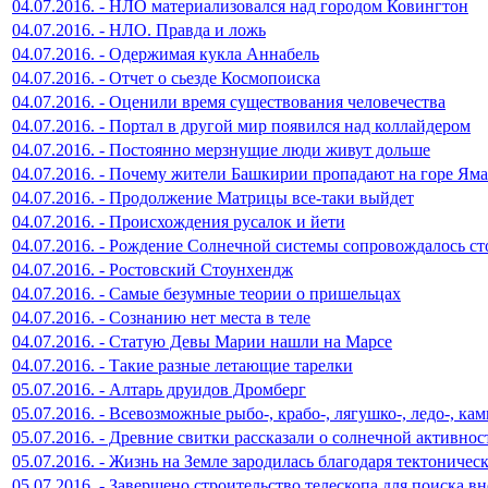
04.07.2016. - НЛО материализовался над городом Ковингтон
04.07.2016. - НЛО. Правда и ложь
04.07.2016. - Одержимая кукла Аннабель
04.07.2016. - Отчет о сьезде Космопоиска
04.07.2016. - Оценили время существования человечества
04.07.2016. - Портал в другой мир появился над коллайдером
04.07.2016. - Постоянно мерзнущие люди живут дольше
04.07.2016. - Почему жители Башкирии пропадают на горе Яма
04.07.2016. - Продолжение Матрицы все-таки выйдет
04.07.2016. - Происхождения русалок и йети
04.07.2016. - Рождение Солнечной системы сопровождалось 
04.07.2016. - Ростовский Стоунхендж
04.07.2016. - Самые безумные теории о пришельцах
04.07.2016. - Сознанию нет места в теле
04.07.2016. - Статую Девы Марии нашли на Марсе
04.07.2016. - Такие разные летающие тарелки
05.07.2016. - Алтарь друидов Дромберг
05.07.2016. - Всевозможные рыбо-, крабо-, лягушко-, ледо-, ка
05.07.2016. - Древние свитки рассказали о солнечной активнос
05.07.2016. - Жизнь на Земле зародилась благодаря тектониче
05.07.2016. - Завершено строительство телескопа для поиска 