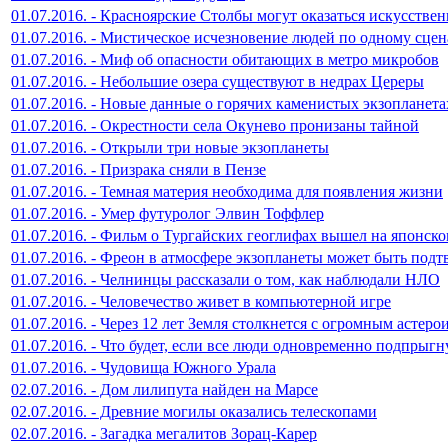
01.07.2016. - Красноярские Столбы могут оказаться искусств
01.07.2016. - Мистическое исчезновение людей по одному сце
01.07.2016. - Миф об опасности обитающих в метро микробов
01.07.2016. - Небольшие озера существуют в недрах Цереры
01.07.2016. - Новые данные о горячих каменистых экзопланета
01.07.2016. - Окрестности села Окунево пронизаны тайной
01.07.2016. - Открыли три новые экзопланеты
01.07.2016. - Призрака сняли в Пензе
01.07.2016. - Темная материя необходима для появления жизни
01.07.2016. - Умер футуролог Элвин Тоффлер
01.07.2016. - Фильм о Тургайских геоглифах вышел на японск
01.07.2016. - Фреон в атмосфере экзопланеты может быть под
01.07.2016. - Челнинцы рассказали о том, как наблюдали НЛО
01.07.2016. - Человечество живет в компьютерной игре
01.07.2016. - Через 12 лет Земля столкнется с огромным астеро
01.07.2016. - Что будет, если все люди одновременно подпрыгн
01.07.2016. - Чудовища Южного Урала
02.07.2016. - Дом лилипута найден на Марсе
02.07.2016. - Древние могилы оказались телескопами
02.07.2016. - Загадка мегалитов Зорац-Карер