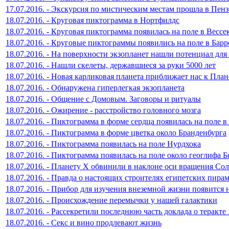
17.07.2016. - Экскурсия по мистическим местам прошла в Пенз
18.07.2016. - Круговая пиктограмма в Нортфилдс
18.07.2016. - Круговая пиктограмма появилась на поле в Весс
18.07.2016. - Круговые пиктограммы появились на поле в Барр
18.07.2016. - На поверхности экзопланет нашли потенциал дл
18.07.2016. - Нашли скелеты, державшиеся за руки 5000 лет
18.07.2016. - Новая карликовая планета приближает нас к План
18.07.2016. - Обнаружена гиперлегкая экзопланета
18.07.2016. - Общение с Домовым. Заговоры и ритуалы
18.07.2016. - Ожирение - расстройство головного мозга
18.07.2016. - Пиктограмма в форме сердца появилась на поле 
18.07.2016. - Пиктограмма в форме цветка около Бранденбурга
18.07.2016. - Пиктограмма появилась на поле Нурдхока
18.07.2016. - Пиктограмма появилась на поле около геоглифа Б
18.07.2016. - Планету X обвинили в наклоне оси вращения Со
18.07.2016. - Правда о настоящих строителях египетских пира
18.07.2016. - Прибор для изучения внеземной жизни появится
18.07.2016. - Происхождение перемычки у нашей галактики
18.07.2016. - Рассекретили последнюю часть доклада о теракте 
18.07.2016. - Секс и вино продлевают жизнь