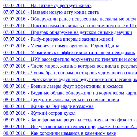
07.07.2016. - На Титане существует жизнь
07.07.2016. - Назвали новую дату конца света
07.07.2016. - Обнаружили ранее неизвестные наскальные рис
07.07.2016. - Пиктограмма появилась на пшеничном поле в Ш
07.07.2016. - Призрак обнаружен на детском снимке девушки
07.07.2016. - Рыбу-призрака впервые засняли живой
07.07.2016. - Увековечат память дятловца Юрия Юдина
07.07.2016. - Усомнились в эффективности плащей-невидимок
07.07.2016. - ЦРУ рассекретило документы по телепатии и яс
07.07.2016. - Число миров, жизнь в которых возникла в резуль
07.07.2016. - Чупакабра по ночам пьет кровь у домашнего скота
07.07.2016. - Экзоскелеты будущего будут плотно прилегающ
08.07.2016. - Боевые лазеры будут эффективны в космосе
08.07.2016. - Водяные облака обнаружили на коричневом карл
08.07.2016. - Депутат вымогала деньги за снятие порчи
08.07.2016. - Жизнь на Энцеладе возможна
08.07.2016. - Жуткий остров кукол
08.07.2016. - Зашифрованые рецепты создания философского к
08.07.2016. - Искусственный интеллект предскажет болезнь А
08.07.2016. - Как хоронили шаманов в каменном веке