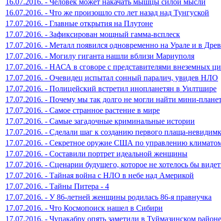
16.07.2016. - Человек может накачать мышцы силой мысли
16.07.2016. - Что же произошло сто лет назад над Тунгуской
17.07.2016. - Главные открытия на Плутоне
17.07.2016. - Зафиксирован мощный гамма-всплеск
17.07.2016. - Металл появился одновременно на Урале и в Дре
17.07.2016. - Могилу гиганта нашли вблизи Мариуполя
17.07.2016. - НАСА в сговоре с представителями внеземных ц
17.07.2016. - Очевидец испытал сонный паралич, увидев НЛО
17.07.2016. - Полицейский встретил инопланетян в Уилтшире
17.07.2016. - Почему мы так долго не могли найти мини-плане
17.07.2016. - Самое странное растение в мире
17.07.2016. - Самые загадочные криминальные истории
17.07.2016. - Сделали шаг к созданию первого плаща-невидим
17.07.2016. - Секретное оружие США по управлению климато
17.07.2016. - Составили портрет идеальной женщины
17.07.2016. - Сценарии будущего, которое не хотелось бы видет
17.07.2016. - Тайная война с НЛО в небе над Америкой
17.07.2016. - Тайны Питера - 4
17.07.2016. - У 86-летней женщины родилась 86-я правнучка
17.07.2016. - Что Космопоиск нашел в Сибири
17.07.2016. - Чупакабру опять заметили в Туймазинском район