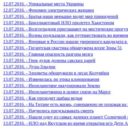
12.07.2016. - Уникальные места Украины
12.07.2016. - Феномен электрических женщин
13.07.2016. - Братья наши меньшие видят мир привидений
13.07.2016. - Бриллиантовый НЛО пролетел Хьюстоном
13.07.2016. - Волгоградцев приглашают на мистические прогу
13.07.2016. - Волны подсказали, как путешествовать во времен
13.07.2016. - Впервые в России нашли уверенного кандидата в
13.07.2016. - Гигантская свастика обнаружена возле Зоны 51
13.07.2016. - Главная опасность разгона мозга
13.07.2016. - Гнев духов долины сакских царей
13.07.2016. - Духи-Злыдни
13.07.2016. - Злоцветы обнаружили в лесах Колумбии
13.07.2016. - Изменилась ли этика клонирования
13.07.2016. - Инопланетяне оккупировали Землю
13.07.2016. - Инопланетянина в шляпе сняли на Марсе
13.07.2016. - Как проходит шабаш ведьм
13.07.2016. - На Титане есть жизнь, совершенно не похожая на
13.07.2016. - Научились предсказывать смерть
13.07.2016. - Нашли одну из самых далеких планет Солнечной
13.07.2016. - НЛО над Якутском во время открытия игр Дети 