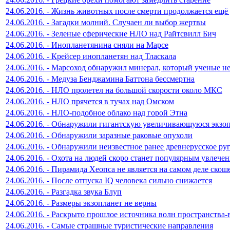
24.06.2016. - Жизнь животных после смерти продолжается ещё 
24.06.2016. - Загадки молний. Случаен ли выбор жертвы
24.06.2016. - Зеленые сферические НЛО над Райтсвилл Бич
24.06.2016. - Инопланетянина сняли на Марсе
24.06.2016. - Крейсер инопланетян над Тласкала
24.06.2016. - Марсоход обнаружил минерал, который ученые н
24.06.2016. - Медуза Бенджамина Баттона бессмертна
24.06.2016. - НЛО пролетел на большой скорости около МКС
24.06.2016. - НЛО прячется в тучах над Омском
24.06.2016. - НЛО-подобное облако над горой Этна
24.06.2016. - Обнаружили гигантскую увеличивающуюся экзо
24.06.2016. - Обнаружили заразные раковые опухоли
24.06.2016. - Обнаружили неизвестное ранее древнерусское ру
24.06.2016. - Охота на людей скоро станет популярным увлече
24.06.2016. - Пирамида Хеопса не является на самом деле ско
24.06.2016. - После отпуска IQ человека сильно снижается
24.06.2016. - Разгадка звука Блуп
24.06.2016. - Размеры экзопланет не верны
24.06.2016. - Раскрыто прошлое источника волн пространства
24.06.2016. - Самые страшные туристические направления