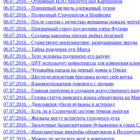
06.07.2016. - Огромный НЛО пролетел над Картахеной
06.07.2016. - Плюшевый медведь одержимый духом
06.07.2016. - Подводный Стоунхендж в Норфолке
06.07.2016. - После соития с нечистью женщины рожали черте
06.07.2016. - Призрачный город под водами озера Фусиян
06.07.2016. - Созданы вакцины против любых болезней
06.07.2016. - Существуют инопланетяне, разрушающие звезды
06.07.2016. - Тайна рождения лун Марса
06.07.2016. - Тело человека подчинено его разуму
06.07.2016. - ЦРУ использует химиотрассы для изменения кли
06.07.2016. - Чупакабра напала на дачный домик в Омске
06.07.2016. - Шестидесятилетняя британка родит себе внука
07.07.2016. - Взаимоотношения домового с людьми
07.07.2016. - Главная проблема в создании искусственного раз
07.07.2016. - Голова статуи римского воина обнаружена на Мар
07.07.2016. - Динозавров убили вулканы и астероид
07.07.2016. - Есть ли в Солнечной системе тёмная энергия
07.07.2016. - Жильцы могут встретить голодного духа
07.07.2016. - Загадочные балансирующие булыжники в горах 
07.07.2016. - Инопланетные микробы обнаружили в Йеллоусто
07.07.2016. - Можно ли загрузить мозг в компьютер