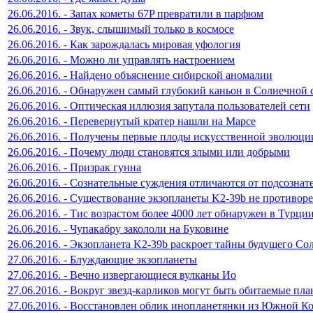
26.06.2016. - Запах кометы 67P превратили в парфюм
26.06.2016. - Звук, слышимый только в космосе
26.06.2016. - Как зарождалась мировая уфология
26.06.2016. - Можно ли управлять настроением
26.06.2016. - Найдено объяснение сибирской аномалии
26.06.2016. - Обнаружен самый глубокий каньон в Солнечной 
26.06.2016. - Оптическая иллюзия запутала пользователей сети
26.06.2016. - Перевернутый кратер нашли на Марсе
26.06.2016. - Получены первые плоды искусственной эволюци
26.06.2016. - Почему люди становятся злыми или добрыми
26.06.2016. - Призрак гунна
26.06.2016. - Сознательные суждения отличаются от подсозна
26.06.2016. - Существование экзопланеты K2-39b не противор
26.06.2016. - Тис возрастом более 4000 лет обнаружен в Турци
26.06.2016. - Чупакабру закололи на Буковине
26.06.2016. - Экзопланета K2-39b раскроет тайны будущего Со
27.06.2016. - Блуждающие экзопланеты
27.06.2016. - Вечно извергающиеся вулканы Ио
27.06.2016. - Вокруг звезд-карликов могут быть обитаемые пл
27.06.2016. - Восстановлен облик инопланетянки из Южной К