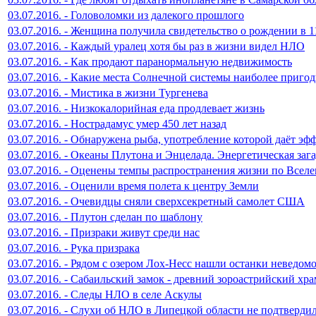
03.07.2016. - Головоломки из далекого прошлого
03.07.2016. - Женщина получила свидетельство о рождении в 1
03.07.2016. - Каждый уралец хотя бы раз в жизни видел НЛО
03.07.2016. - Как продают паранормальную недвижимость
03.07.2016. - Какие места Солнечной системы наиболее приго
03.07.2016. - Мистика в жизни Тургенева
03.07.2016. - Низкокалорийная еда продлевает жизнь
03.07.2016. - Нострадамус умер 450 лет назад
03.07.2016. - Обнаружена рыба, употребление которой даёт э
03.07.2016. - Океаны Плутона и Энцелада. Энергетическая заг
03.07.2016. - Оценены темпы распространения жизни по Всел
03.07.2016. - Оценили время полета к центру Земли
03.07.2016. - Очевидцы сняли сверхсекретный самолет США
03.07.2016. - Плутон сделан по шаблону
03.07.2016. - Призраки живут среди нас
03.07.2016. - Рука призрака
03.07.2016. - Рядом с озером Лох-Несс нашли останки неведом
03.07.2016. - Сабаильский замок - древний зороастрийский хра
03.07.2016. - Следы НЛО в селе Аскулы
03.07.2016. - Слухи об НЛО в Липецкой области не подтверди