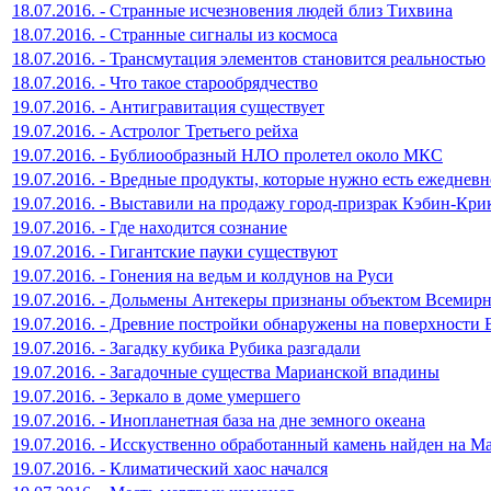
18.07.2016. - Странные исчезновения людей близ Тихвина
18.07.2016. - Странные сигналы из космоса
18.07.2016. - Трансмутация элементов становится реальностью
18.07.2016. - Что такое старообрядчество
19.07.2016. - Антигравитация существует
19.07.2016. - Астролог Третьего рейха
19.07.2016. - Бублиообразный НЛО пролетел около МКС
19.07.2016. - Вредные продукты, которые нужно есть ежедневн
19.07.2016. - Выставили на продажу город-призрак Кэбин-Кри
19.07.2016. - Где находится сознание
19.07.2016. - Гигантские пауки существуют
19.07.2016. - Гонения на ведьм и колдунов на Руси
19.07.2016. - Дольмены Антекеры признаны объектом Всеми
19.07.2016. - Древние постройки обнаружены на поверхности
19.07.2016. - Загадку кубика Рубика разгадали
19.07.2016. - Загадочные существа Марианской впадины
19.07.2016. - Зеркало в доме умершего
19.07.2016. - Инопланетная база на дне земного океана
19.07.2016. - Исскуственно обработанный камень найден на М
19.07.2016. - Климатический хаос начался