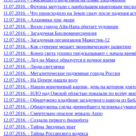
11.07.2016. - Фотоны запутали с наибольшим квантовым числ
11.07.2016. - Что происходило на Земле сразу после падения ас
12.07.2016. - Алхимики при дворе
12.07.2016. - Возле города Айя-Напа обитает чудовище
12.07.2016. - Загадочная Биолюминесценция
12.07.2016. - Загадочная организация Мажестик-12
12.07.2016. - Как суеверие мешает экономическому развитию
12.07.2016. - Конец света упорно предсказывают с начала врем
12.07.2016. - Лед на Марсе образуется в ночное время
12.07.2016. - Люди-светлячки
12.07.2016. - Мегалитические подземные города России
12.07.2016. - На Церере нашли воду
12.07.2016. - Нашли коричневый карлик, день на котором длит
12.07.2016. - НЛО над Омской областью показали по всему ми
12.07.2016. - Обнаружено кладбище загадочного народа из Би
12.07.2016. - Обнаружены следы древнейшего человека-гуман
12.07.2016. - Смертельно опасное зеркало Арпо
12.07.2016. - Создали первого биоробота
12.07.2016. - Тайны Звездных врат
12.07.2016. - Тайны Россанского кодекса