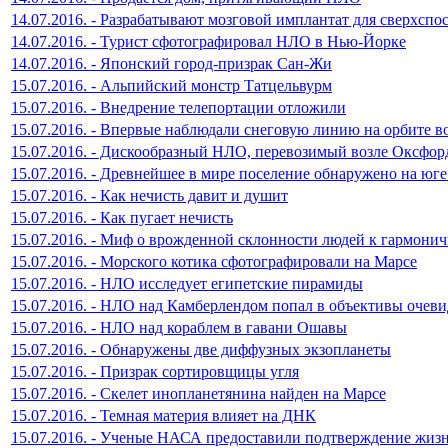
14.07.2016. - Разрабатывают мозговой имплантат для сверхспо
14.07.2016. - Турист сфотографировал НЛО в Нью-Йорке
14.07.2016. - Японский город-призрак Сан-Жи
15.07.2016. - Альпийский монстр Татцельвурм
15.07.2016. - Внедрение телепортации отложили
15.07.2016. - Впервые наблюдали снеговую линию на орбите в
15.07.2016. - Дискообразный НЛО, перевозимый возле Оксфор
15.07.2016. - Древнейшее в мире поселение обнаружено на юг
15.07.2016. - Как нечисть давит и душит
15.07.2016. - Как пугает нечисть
15.07.2016. - Миф о врожденной склонности людей к гармони
15.07.2016. - Морского котика сфотографировали на Марсе
15.07.2016. - НЛО исследует египетские пирамиды
15.07.2016. - НЛО над Камберлендом попал в объективы очев
15.07.2016. - НЛО над кораблем в гавани Ошавы
15.07.2016. - Обнаружены две диффузных экзопланеты
15.07.2016. - Призрак сортировщицы угля
15.07.2016. - Скелет инопланетянина найден на Марсе
15.07.2016. - Темная материя влияет на ДНК
15.07.2016. - Ученые НАСА предоставили подтверждение жиз