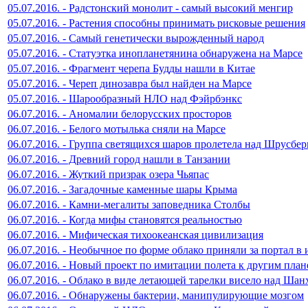
05.07.2016. - Радстонский монолит - самый высокий менгир
05.07.2016. - Растения способны принимать рисковые решения
05.07.2016. - Самый генетически вырожденный народ
05.07.2016. - Статуэтка инопланетянина обнаружена на Марсе
05.07.2016. - Фрагмент черепа Будды нашли в Китае
05.07.2016. - Череп динозавра был найден на Марсе
05.07.2016. - Шарообразный НЛО над Фэйрбэнкс
06.07.2016. - Аномалии белорусских просторов
06.07.2016. - Белого мотылька сняли на Марсе
06.07.2016. - Группа светящихся шаров пролетела над Шрусбер
06.07.2016. - Древний город нашли в Танзании
06.07.2016. - Жуткий призрак озера Чьяпас
06.07.2016. - Загадочные каменные шары Крыма
06.07.2016. - Камни-мегалиты заповедника Столбы
06.07.2016. - Когда мифы становятся реальностью
06.07.2016. - Мифическая тихоокеанская цивилизация
06.07.2016. - Необычное по форме облако приняли за портал в
06.07.2016. - Новый проект по имитации полета к другим план
06.07.2016. - Облако в виде летающей тарелки висело над Шан
06.07.2016. - Обнаружены бактерии, манипулирующие мозгом