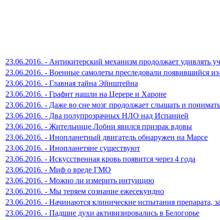
23.06.2016. - Антикитерский механизм продолжает удивлять у
23.06.2016. - Военные самолеты преследовали появившийся и
23.06.2016. - Главная тайна Эйнштейна
23.06.2016. - Графит нашли на Церере и Хароне
23.06.2016. - Даже во сне мозг продолжает слышать и понимать
23.06.2016. - Два полупрозрачных НЛО над Испанией
23.06.2016. - Жительнице Лобни явился призрак вдовы
23.06.2016. - Инопланетный двигатель обнаружен на Марсе
23.06.2016. - Инопланетяне существуют
23.06.2016. - Искусственная кровь появится через 4 года
23.06.2016. - Миф о вреде ГМО
23.06.2016. - Можно ли измерить интуицию
23.06.2016. - Мы теряем сознание ежесекундно
23.06.2016. - Начинаются клинические испытания препарата, 
23.06.2016. - Падшие духи активизировались в Белогорье