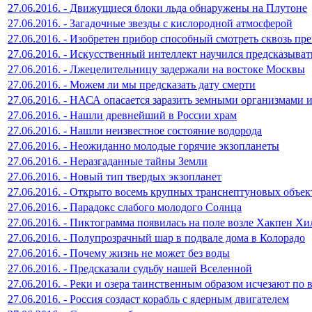
27.06.2016. - Движущиеся блоки льда обнаружены на Плутоне
27.06.2016. - Загадочные звезды с кислородной атмосферой
27.06.2016. - Изобретен прибор способный смотреть сквозь пр
27.06.2016. - Искусственный интеллект научился предсказыва
27.06.2016. - Лжецелительницу задержали на востоке Москвы
27.06.2016. - Можем ли мы предсказать дату смерти
27.06.2016. - НАСА опасается заразить земными организмами 
27.06.2016. - Нашли древнейший в России храм
27.06.2016. - Нашли неизвестное состояние водорода
27.06.2016. - Неожиданно молодые горячие экзопланеты
27.06.2016. - Неразгаданные тайны Земли
27.06.2016. - Новый тип твердых экзопланет
27.06.2016. - Открыто восемь крупных транснептуновых объек
27.06.2016. - Парадокс слабого молодого Солнца
27.06.2016. - Пиктограмма появилась на поле возле Хакпен Хи
27.06.2016. - Полупрозрачный шар в подвале дома в Колорадо
27.06.2016. - Почему жизнь не может без воды
27.06.2016. - Предсказали судьбу нашей Вселенной
27.06.2016. - Реки и озера таинственным образом исчезают по 
27.06.2016. - Россия создаст корабль с ядерным двигателем