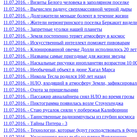
11.07.2016. - Визиты Белого человека в заполярном поселке
11.07.2016. - Вычислен радиус сверхмассивной черной дыры
11.07.2016. - Долгожители меньше болеют в течение жизни
11.07.2016. - Жители нерюнгринского поселка Беркакит виде
11.07.2016. - Запретные уголки нашей планеты
11.07.2016. - Земля постепенно теряет атмосферу в космос
11.07.2016. - Искусственный интеллект поможет пивоварам
11.07.2016. - Клонированной овечке Долли исполнилось 20 лет
11.07.2016. - Названы самые пригодные для жизни звезды
11.07.2016. - Наскальные рисунки инопланетян возрастом 10 00
11.07.2016. - Необычный объект в дюне Хагал Марса
11.07.2016. - Никола Тесла родился 160 лет назад
11.07.2016. - НЛО, входящий в атмосферу Земли, зафиксиров
11.07.2016. - Охота за пришельцами
11.07.2016. - Пассажир авиалайнера снял НЛО во время грозы
11.07.2016. - Пиктограмма появилась возле Стоунхенджа
11.07.2016. - Стаю русалок сняли у побережья Калифорнии
11.07.2016. - Таинственные радиоимпульсы из глубин космоса
11.07.2016. - Тайны Питера - 3
11.07.2016. - Технологии, которые будут господствовать в буд
11.07.2016. - Ужасающего вида рыба на пляже Вирджинии