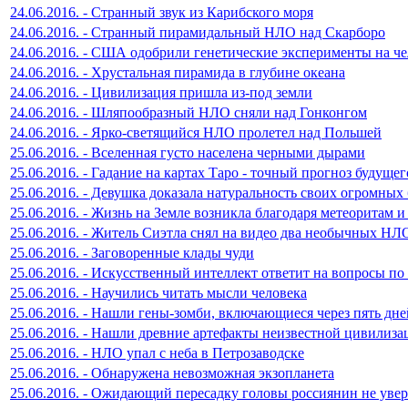
24.06.2016. - Странный звук из Карибского моря
24.06.2016. - Странный пирамидальный НЛО над Скарборо
24.06.2016. - США одобрили генетические эксперименты на че
24.06.2016. - Хрустальная пирамида в глубине океана
24.06.2016. - Цивилизация пришла из-под земли
24.06.2016. - Шляпообразный НЛО сняли над Гонконгом
24.06.2016. - Ярко-светящийся НЛО пролетел над Польшей
25.06.2016. - Вселенная густо населена черными дырами
25.06.2016. - Гадание на картах Таро - точный прогноз будущег
25.06.2016. - Девушка доказала натуральность своих огромных
25.06.2016. - Жизнь на Земле возникла благодаря метеоритам 
25.06.2016. - Житель Сиэтла снял на видео два необычных НЛ
25.06.2016. - Заговоренные клады чуди
25.06.2016. - Искусственный интеллект ответит на вопросы по
25.06.2016. - Научились читать мысли человека
25.06.2016. - Нашли гены-зомби, включающиеся через пять дне
25.06.2016. - Нашли древние артефакты неизвестной цивилиза
25.06.2016. - НЛО упал с неба в Петрозаводске
25.06.2016. - Обнаружена невозможная экзопланета
25.06.2016. - Ожидающий пересадку головы россиянин не увер