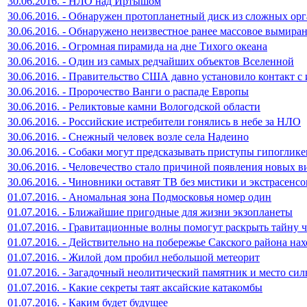
30.06.2016. - НЛО над Иртышом
30.06.2016. - Обнаружен протопланетный диск из сложных ор
30.06.2016. - Обнаружено неизвестное ранее массовое вымира
30.06.2016. - Огромная пирамида на дне Тихого океана
30.06.2016. - Один из самых редчайших объектов Вселенной
30.06.2016. - Правительство США давно установило контакт с
30.06.2016. - Пророчество Ванги о распаде Европы
30.06.2016. - Реликтовые камни Вологодской области
30.06.2016. - Российские истребители гонялись в небе за НЛО
30.06.2016. - Снежный человек возле села Надеино
30.06.2016. - Собаки могут предсказывать приступы гипоглик
30.06.2016. - Человечество стало причиной появления новых 
30.06.2016. - Чиновники оставят ТВ без мистики и экстрасенсо
01.07.2016. - Аномальная зона Подмосковья номер один
01.07.2016. - Ближайшие пригодные для жизни экзопланеты
01.07.2016. - Гравитационные волны помогут раскрыть тайну 
01.07.2016. - Действительно на побережье Сакского района на
01.07.2016. - Жилой дом пробил небольшой метеорит
01.07.2016. - Загадочный неолитический памятник и место си
01.07.2016. - Какие секреты таят аксайские катакомбы
01.07.2016. - Каким будет будущее