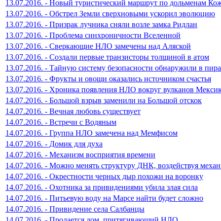
13.07.2016. - Новый туристический маршрут по дольменам К
13.07.2016. - Обстрел Земли сверхновыми ускорил эволюцию
13.07.2016. - Призрак лучника сняли возле замка Ридлан
13.07.2016. - Проблема синхроничности Вселенной
13.07.2016. - Сверкающие НЛО замечены над Аляской
13.07.2016. - Создали первые транзисторы толщиной в атом
13.07.2016. - Тайную систему безопасности обнаружили в пир
13.07.2016. - Фрукты и овощи оказались источником счастья
13.07.2016. - Хроника появления НЛО вокруг вулканов Мекси
14.07.2016. - Большой взрыв заменили на Большой отскок
14.07.2016. - Вечная любовь существует
14.07.2016. - Встречи с Водяным
14.07.2016. - Группа НЛО замечена над Мемфисом
14.07.2016. - Домик для духа
14.07.2016. - Механизм восприятия времени
14.07.2016. - Можно менять структуру ДНК, воздействуя меха
14.07.2016. - Окрестности черных дыр похожи на воронку
14.07.2016. - Охотника за привидениями убила злая сила
14.07.2016. - Питьевую воду на Марсе найти будет сложно
14.07.2016. - Привидение села Салбанцы
14.07.2016. - Продается дом, притягивающий НЛО