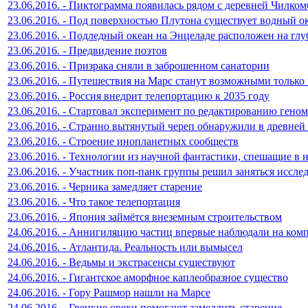
23.06.2016. - Пиктограмма появилась рядом с деревней Чилком
23.06.2016. - Под поверхностью Плутона существует водный о
23.06.2016. - Подледный океан на Энцеладе расположен на гл
23.06.2016. - Предвидение поэтов
23.06.2016. - Призрака сняли в заброшенном санатории
23.06.2016. - Путешествия на Марс станут возможными только 
23.06.2016. - Россия внедрит телепортацию к 2035 году
23.06.2016. - Стартовал эксперимент по редактированию геном
23.06.2016. - Странно вытянутый череп обнаружили в древней
23.06.2016. - Строение инопланетных сообществ
23.06.2016. - Технологии из научной фантастики, спешащие в 
23.06.2016. - Участник поп-панк группы решил заняться исс
23.06.2016. - Черника замедляет старение
23.06.2016. - Что такое телепортация
23.06.2016. - Япония займётся внеземным строительством
24.06.2016. - Аннигиляцию частиц впервые наблюдали на ком
24.06.2016. - Атлантида. Реальность или вымысел
24.06.2016. - Ведьмы и экстрасенсы существуют
24.06.2016. - Гигантское аморфное каплеобразное существо
24.06.2016. - Гору Рашмор нашли на Марсе
24.06.2016. - Грецкие орехи помогают замедлить старение