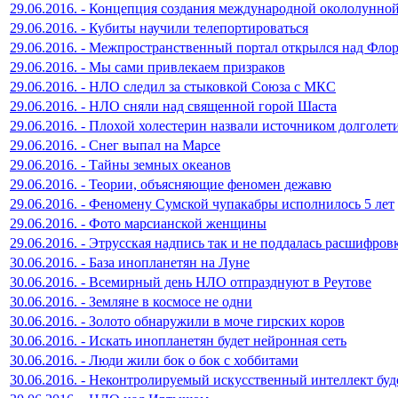
29.06.2016. - Концепция создания международной окололунно
29.06.2016. - Кубиты научили телепортироваться
29.06.2016. - Межпространственный портал открылся над Фло
29.06.2016. - Мы сами привлекаем призраков
29.06.2016. - НЛО следил за стыковкой Союза с МКС
29.06.2016. - НЛО сняли над священной горой Шаста
29.06.2016. - Плохой холестерин назвали источником долголет
29.06.2016. - Снег выпал на Марсе
29.06.2016. - Тайны земных океанов
29.06.2016. - Теории, объясняющие феномен дежавю
29.06.2016. - Феномену Сумской чупакабры исполнилось 5 лет
29.06.2016. - Фото марсианской женщины
29.06.2016. - Этрусская надпись так и не поддалась расшифров
30.06.2016. - База инопланетян на Луне
30.06.2016. - Всемирный день НЛО отпразднуют в Реутове
30.06.2016. - Земляне в космосе не одни
30.06.2016. - Золото обнаружили в моче гирских коров
30.06.2016. - Искать инопланетян будет нейронная сеть
30.06.2016. - Люди жили бок о бок с хоббитами
30.06.2016. - Неконтролируемый искусственный интеллект буд