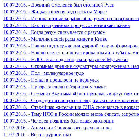
10.07.2016. - Древний Смоленск был столицей Руси
10.07.2016. - Жидкая соленая вода есть на Марсе
10.07.2016. - Инопланетный корабль обнаружен на поверхност
10.07.2016. - Как из случайных процессов возникает жизнь
10.07.2016. - Когда разум связывается с разумом
10.07.2016. - Мальчик новой расы живет в Китае
10.07.2016. - Нашли подтверждения ударной теории формиро
10.07.2016. - Нашли скелет с инкрустированными в зубах кам
10.07.2016. - НЛО летал над городской ратушей Мукачево
10.07.2016. - Огромные древние скульптуры обнаружены в Ве
10.07.2016. - Пол - молекулярное чудо
10.07.2016. - Попал в прошлое и не вернулся
10.07.2016. - Призрака сняли в Уорикском замке
10.07.2016. - Семья из Вьетнама 40 лет пряталась в джунглях
10.07.2016. - Создадут питающиеся невидимым светом растени
10.07.2016. - Старейшая жительница США скончалась в возраст
10.07.2016. - Тему НЛО в России можно вновь считать запретн
10.07.2016. - Человек появился благодаря эволюции
11.07.2016. - Аномалии Сандовского треугольника
11.07.2016. - Вера в дурной глаз