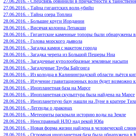
27.06.2016. - Спецсвязь обвинили в причастности к таинстве
27.06.2016. - Тайна гигантских волн-убийц
27.06.2016. - Тайна озера Топлиц
28.06.2016. - Большие круги Иордании
28.06.2016. - Висячая колонна Лепакши
28.06.2016. - Гигантские каменные топоры были обнаружены в
28.06.2016. - Голова морского дьявола
28.06.2016. - Загадка камня с макетом города
28.06.2016. - Загадка черепа из Большой Пещеры Ниа
28.06.2016. - Загадочные куполообразные земляные насыпи
28.06.2016. - Загадочные Трубы Байгонга
28.06.2016. - Из колодца в Калининградской области льётся ки
28.06.2016. - Изучение гравитационных волн будет возможно к
28.06.2016. - Инопланетная база на Марсе
28.06.2016. - Инопланетная скульптура была найдена на Марсе
28.06.2016. - Инопланетную базу нашли на Луне в кратере Тих
28.06.2016. - Легенды о драконах
28.06.2016. - Метеориты раскрыли историю воды на Земле
28.06.2016. - Неисправный НЛО над рекой Юба
28.06.2016. - Новая форма жизни найдена в человеческой слюн
28.06.2016. - Огромная инопланетная база была обнаружена в