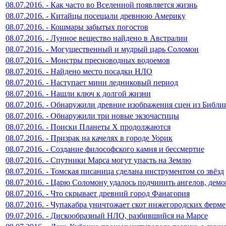
08.07.2016. - Как часто во Вселенной появляется жизнь
08.07.2016. - Китайцы посещали древнюю Америку
08.07.2016. - Кошмары забытых погостов
08.07.2016. - Лунное вещество найдено в Австралии
08.07.2016. - Могущественный и мудрый царь Соломон
08.07.2016. - Монстры пресноводных водоемов
08.07.2016. - Найдено место посадки НЛО
08.07.2016. - Наступает мини ледниковый период
08.07.2016. - Нашли ключ к долгой жизни
08.07.2016. - Обнаружили древние изображения сцен из Библи
08.07.2016. - Обнаружили три новые экзочастицы
08.07.2016. - Поиски Планеты Х продолжаются
08.07.2016. - Призрак на качелях в городе Уорик
08.07.2016. - Создание философского камня и бессмертие
08.07.2016. - Спутники Марса могут упасть на Землю
08.07.2016. - Томская писаница сделана инструментом со звёзд
08.07.2016. - Царю Соломону удалось подчинить ангелов, дем
08.07.2016. - Что скрывает древний город Фанагория
08.07.2016. - Чупакабра уничтожает скот нижегородских ферм
09.07.2016. - Дискообразный НЛО, разбившийся на Марсе