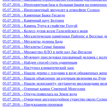
05.07.2016. - Инопланетная база и большая башня на поверхно
05.07.2016. - Инопланетный звездолет в атмосфере Солнца
05.07.2016. - Каменные Быки Гисандо
05.07.2016. - Каменный круг Белтани
05.07.2016. - Камень Туруа в графстве Голуэй
05.07.2016. - Колесо духов возле Галилейского моря
05.07.2016. - Мегалитические памятники Пайперс и Веселые д
05.07.2016. - Мегалиты долины Бада
05.07.2016. - Мегалиты Серые бараны
05.07.2016. - Множество НЛО в небе над Лас-Вегасом
05.07.2016. - Мужчину преследовал прозрачный человек с вол
05.07.2016. - Найден способ стать одаренным
05.07.2016. - Наступил климатический хаос
05.07.2016. - Нашли дерево с плодами в виде обнаженных же
05.07.2016. - Нашли объяснение загадочным явлениям на Луне
05.07.2016. - Нашли экзопланету, окутанную миллиардами мо
05.07.2016. - Оленные камни Северной Монголии
05.07.2016. - Откуда появилась на Земле вода
05.07.2016. - Очередное ангелоподобное существо около Солн
05.07.2016. - Предсказания пророков