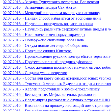
02.07.2016. - Загадка Тунгусского метеорита. Все версии
02.07.2016. - Загадочная пещера Сак-Актун
02.07.2016. - Меркурий в прошлом вывернуло наизнанку
02.07.2016. - Найден способ избавиться от воспоминаний
02.07.2016. - Научились определять возраст по крови
02.07.2016. - Научились различать сверхкомпактные звезды и 
02.07.2016. - Ноев ковчег имел форму пирамиды
02.07.2016. - Обнаружено святилище бога Пана
02.07.2016. - Откуда пошли легенды об оборотнях
02.07.2016. - Полярные сияния Юпитера
02.07.2016. - Происхождение русских полтергейстов теряется в
02.07.2016. - Профессиональный праздник уфологов
02.07.2016. - Скоро женщины променяют мужчин на секс-робо
02.07.2016. - Создали умное вещество
02.07.2016. - Составили карту самых астероидоопасных уголко
02.07.2016. - Тунгусский метеорит. Будет ли разгадана столетн
02.07.2016. - Харлей подготовили к зомби-апокалипсису
03.07.2016. - Бессмертные. Мифы, легенды, реальность
03.07.2016. - Владимирцы рассказали о случаях встречи с НЛО
03.07.2016. - Выставили на продажу настоящий дом с привид
03.07.2016. - Где любят отдыхать инопланетяне в Самарской об