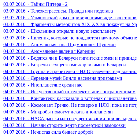
03.07.2016. - Тайны Питера - 2
03.07.2016. - Телеэкстрасенсы. Правда или подстава
03.07.2016. - Ульяновский дом с привидениями ждет восстано
03.07.2016. - Фрагменты метеоритов XIX-XX вв покажут на Ур
03.07.2016. - Школьники открыли новую экзопланету
03.07.2016. - Явления, которые не поддаются научному объяс
04.07.2016. - Аномальная зона Подмосковья Шушмор
04.07.2016. - Аномальные явления Карелии
04.07.2016. - Водятся ли в Беларуси гигантские змеи и привид
04.07.2016. - Встречи с существами-карликами в Беларуси
04.07.2016. - Группа истребителей с НЛО замечены над военно
04.07.2016. - Деревня-музей Бинли населена призраками
04.07.2016. - Инопланетяне среди нас
04.07.2016. - Искусственный интеллект станет пограничником
04.07.2016. - Контактеры рассказали о встречах с инопланетян
04.07.2016. - Космонавт Гречко. Не поверю в НЛО, пока не п
04.07.2016. - Микробы помогут искать инопланетян
04.07.2016. - НАСА рассказало о существовании пришельцев в
04.07.2016. - Начали строить центр посмертной заморозки
04.07.2016. - Нечистая сила бывает доброй