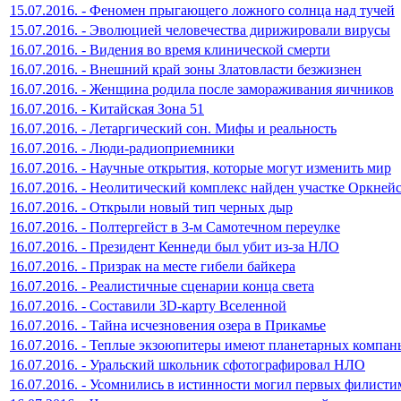
15.07.2016. - Феномен прыгающего ложного солнца над тучей
15.07.2016. - Эволюцией человечества дирижировали вирусы
16.07.2016. - Видения во время клинической смерти
16.07.2016. - Внешний край зоны Златовласти безжизнен
16.07.2016. - Женщина родила после замораживания яичников
16.07.2016. - Китайская Зона 51
16.07.2016. - Летаргический сон. Мифы и реальность
16.07.2016. - Люди-радиоприемники
16.07.2016. - Научные открытия, которые могут изменить мир
16.07.2016. - Неолитический комплекс найден участке Оркней
16.07.2016. - Открыли новый тип черных дыр
16.07.2016. - Полтергейст в 3-м Самотечном переулке
16.07.2016. - Президент Кеннеди был убит из-за НЛО
16.07.2016. - Призрак на месте гибели байкера
16.07.2016. - Реалистичные сценарии конца света
16.07.2016. - Составили 3D-карту Вселенной
16.07.2016. - Тайна исчезновения озера в Прикамье
16.07.2016. - Теплые экзоюпитеры имеют планетарных компан
16.07.2016. - Уральский школьник сфотографировал НЛО
16.07.2016. - Усомнились в истинности могил первых филисти