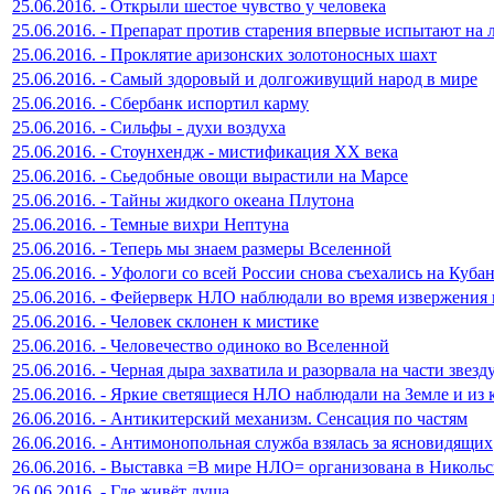
25.06.2016. - Открыли шестое чувство у человека
25.06.2016. - Препарат против старения впервые испытают на 
25.06.2016. - Проклятие аризонских золотоносных шахт
25.06.2016. - Самый здоровый и долгоживущий народ в мире
25.06.2016. - Сбербанк испортил карму
25.06.2016. - Сильфы - духи воздуха
25.06.2016. - Стоунхендж - мистификация XX века
25.06.2016. - Сьедобные овощи вырастили на Марсе
25.06.2016. - Тайны жидкого океана Плутона
25.06.2016. - Темные вихри Нептуна
25.06.2016. - Теперь мы знаем размеры Вселенной
25.06.2016. - Уфологи со всей России снова съехались на Куба
25.06.2016. - Фейерверк НЛО наблюдали во время извержения
25.06.2016. - Человек склонен к мистике
25.06.2016. - Человечество одиноко во Вселенной
25.06.2016. - Черная дыра захватила и разорвала на части звезд
25.06.2016. - Яркие светящиеся НЛО наблюдали на Земле и из 
26.06.2016. - Антикитерский механизм. Сенсация по частям
26.06.2016. - Антимонопольная служба взялась за ясновидящих
26.06.2016. - Выставка =В мире НЛО= организована в Никольс
26.06.2016. - Где живёт душа