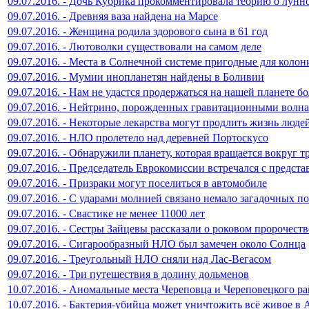
09.07.2016. - Дочь Кубрика прокомментировала теорию о лунн
09.07.2016. - Древняя ваза найдена на Марсе
09.07.2016. - Женщина родила здорового сына в 61 год
09.07.2016. - Лютоволки существовали на самом деле
09.07.2016. - Места в Солнечной системе пригодные для коло
09.07.2016. - Мумии инопланетян найдены в Боливии
09.07.2016. - Нам не удастся продержаться на нашей планете бо
09.07.2016. - Нейтрино, порожденных гравитационными волн
09.07.2016. - Некоторые лекарства могут продлить жизнь людей
09.07.2016. - НЛО пролетело над деревней Портоскусо
09.07.2016. - Обнаружили планету, которая вращается вокруг т
09.07.2016. - Председатель Еврокомиссии встречался с предст
09.07.2016. - Призраки могут поселиться в автомобиле
09.07.2016. - С ударами молнией связано немало загадочных п
09.07.2016. - Свастике не менее 11000 лет
09.07.2016. - Сестры Зайцевы рассказали о роковом пророчеств
09.07.2016. - Сигарообразный НЛО был замечен около Солнца
09.07.2016. - Треугольный НЛО сняли над Лас-Вегасом
09.07.2016. - Три путешествия в долину дольменов
10.07.2016. - Аномальные места Череповца и Череповецкого р
10.07.2016. - Бактерия-убийца может уничтожить всё живое в