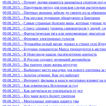
09.08.2015. - Почему людям нравится заниматься спортом под 
09.08.2015. - Придумали метод для поисков следов растительн
09.08.2015. - Пятерых женщин забили до смерти из-за обвинен
09.08.2015. - Рок-несское чудовище обнаружено в Британии
09.08.2015. - Самые странные болезни мира, которые ученые д
09.08.2015. - Стресс снижает уровень самоконтроля у людей, с
09.08.2015. - Фантастическая тяга или невозможные двигатели
09.08.2015. - Феномен электронных голосов
09.08.2015. - Чупакабра целый месяц держал в страхе село Ку
09.08.2015. - Будущие покорители Марса тренируются в австр
09.08.2015. - В Новгороде нашли тысячелетнюю крепость
09.08.2015. - В России создают летающий автомобиль
09.08.2015. - Вы тратите свою жизнь впустую
09.08.2015. - Выбирают место высадки для нового охотника за
09.08.2015. - Золотое сечение. Как это работает
09.08.2015. - Интернет, фильмы и книги негативно влияют на
09.08.2015. - Как изменилась Вселенная за год
09.08.2015. - Как научиться не отвлекаться от дел
09.08.2015. - Кто чаще всего болеет гриппом
09.08.2015. - Ментальные ловушки нашего ума