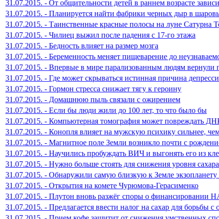
31.07.2015. - От общительности детей в раннем возрасте завис
31.07.2015. - Планируется найти фабрики черных дыр в шаров
31.07.2015. - Таинственные красные полосы на луне Сатурна 
31.07.2015. - Чилиец выжил после падения с 17-го этажа
31.07.2015. - Бедность влияет на размер мозга
31.07.2015. - Беременность меняет пищеварение до неузнаваем
31.07.2015. - Впервые в мире парализованным людям вернули 
31.07.2015. - Где может скрываться истинная причина депресс
31.07.2015. - Гормон стресса снижает тягу к героину
31.07.2015. - Домашнюю пыль связали с ожирением
31.07.2015. - Если бы люди жили до 100 лет, то что было бы
31.07.2015. - Компьютерная томография может повреждать ДН
31.07.2015. - Конопля влияет на мужскую психику сильнее, че
31.07.2015. - Магнитное поле Земли возникло почти с рожден
31.07.2015. - Научились пробуждать ВИЧ и выгонять его из кл
31.07.2015. - Нужно больше стоять для снижения уровня сахара
31.07.2015. - Обнаружили самую близкую к Земле экзопланету
31.07.2015. - Открытия на комете Чурюмова-Герасименко
31.07.2015. - Плутон вновь разжёг споры о финансировании 
31.07.2015. - Предлагается ввести налог на сахар для борьбы 
31.07.2015. - Прием кофе защитит от снижения умственных сп