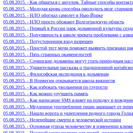
05.08.2015. - Как общаться с ангелом. Тайные способы контакт
05.08.2015. - Молодая кровь способна омолодить мозг стариков
05.08.2015. - НЛО обогнал самолет в Нью-Йорке
05.08.2015. - НЛО просто обожают Волгоградскую область
05.08.2015. - Первый в России парк дольменной культуры созд
05.08.2015. - Популярность в школе чревата проблемами с алко
05.08.2015. - Потусторонним вход разрешен
05.08.2015. - Простой тест мочи поможет выявить признаки ра
05.08.2015. - Пять странных окаменелостей
05.08.2015. - Сочинские дольмены могут стать природным 
05.08.2015. - Удивительные рассказы о традиционной китайск
05.08.2015. - Философская экспедиция к дольменам
05.08.2015. - В Норвегии открывается школа викингов
05.08.2015. - Как избежать увольнения по глупости
05.08.2015. - Как можно улучшить память
05.08.2015. - Как написание SMS влияет на походку и вождени
05.08.2015. - Медленное употребление пищи защищает от пере
05.08.2015. - Нашли ворота и укрепления родного города Голи
05.08.2015. - Нелепейшие смерти в человеческой истории
05.08.2015. - Основная угроза человечеству в изменении клима
05.08.2015. - Поздний ужин полезен для людей, желающих на