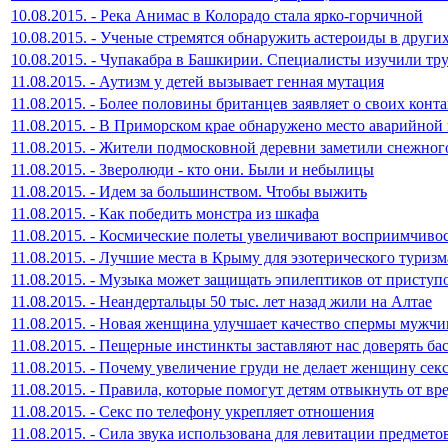
10.08.2015. - Река Анимас в Колорадо стала ярко-горчичной
10.08.2015. - Ученые стремятся обнаружить астероиды в други
10.08.2015. - Чупакабра в Башкирии. Специалисты изучили тр
11.08.2015. - Аутизм у детей вызывает генная мутация
11.08.2015. - Более половины британцев заявляет о своих кон
11.08.2015. - В Приморском крае обнаружено место аварийно
11.08.2015. - Жители подмосковной деревни заметили снежног
11.08.2015. - Зверолюди - кто они. Были и небылицы
11.08.2015. - Идем за большинством. Чтобы выжить
11.08.2015. - Как победить монстра из шкафа
11.08.2015. - Космические полеты увеличивают восприимчиво
11.08.2015. - Лучшие места в Крыму для эзотерического туризм
11.08.2015. - Музыка может защищать эпилептиков от приступ
11.08.2015. - Неандертальцы 50 тыс. лет назад жили на Алтае
11.08.2015. - Новая женщина улучшает качество спермы мужч
11.08.2015. - Пещерные инстинкты заставляют нас доверять б
11.08.2015. - Почему увеличение груди не делает женщину сек
11.08.2015. - Правила, которые помогут детям отвыкнуть от вр
11.08.2015. - Секс по телефону укрепляет отношения
11.08.2015. - Сила звука использована для левитации предмето