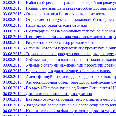
03.08.2015. - Найдена берестяная грамота, в которой впервые 
03.08.2015. - Новый ракетный двигатель способен доставить к
03.08.2015. - Описали взаимодействие хлопьев с молоком
03.08.2015. - Определены продукты, вызывающие бесплодие 
03.08.2015. - Пиджак, который спасает от жары
03.08.2015. - Подтвердили связь мобильных телефонов с раком
03.08.2015. - Принцесса из Казахстана оказалась современниц
03.08.2015. - Разработали калькулятор рождаемости
03.08.2015. - Страны, которым перенаселение грозит уже в б
03.08.2015. - То, как человек проводит свои выходные, напрям
03.08.2015. - Учёные попросили власти признать омолаживаю
03.08.2015. - Ученые с благими намерениями пробудили древн
03.08.2015. - Черные люди в два раза чаще заболевают раком
04.08.2015. - Адепт фэншуй выкрасил два квадратных километ
04.08.2015. - Ангелоподобный обьект был сфотографирован о
04.08.2015. - Во время Голубой луны над Кингс Линн сняли 
04.08.2015. - Доказали опасность поздних ужинов
04.08.2015. - Екатеринбурженка родила трёх малышей вместо д
04.08.2015. - Загадочные белые пятна на Церере создают подо
04.08.2015. - Инопланетная база была сфотографирована марс