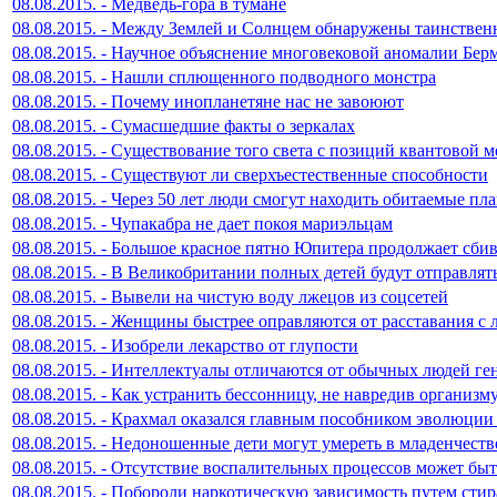
08.08.2015. - Медведь-гора в тумане
08.08.2015. - Между Землей и Солнцем обнаружены таинстве
08.08.2015. - Научное объяснение многовековой аномалии Бер
08.08.2015. - Нашли сплющенного подводного монстра
08.08.2015. - Почему инопланетяне нас не завоюют
08.08.2015. - Сумасшедшие факты о зеркалах
08.08.2015. - Существование того света с позиций квантовой 
08.08.2015. - Существуют ли сверхъестественные способности
08.08.2015. - Через 50 лет люди смогут находить обитаемые пл
08.08.2015. - Чупакабра не дает покоя мариэльцам
08.08.2015. - Большое красное пятно Юпитера продолжает сбив
08.08.2015. - В Великобритании полных детей будут отправлят
08.08.2015. - Вывели на чистую воду лжецов из соцсетей
08.08.2015. - Женщины быстрее оправляются от расставания 
08.08.2015. - Изобрели лекарство от глупости
08.08.2015. - Интеллектуалы отличаются от обычных людей ге
08.08.2015. - Как устранить бессонницу, не навредив организм
08.08.2015. - Крахмал оказался главным пособником эволюции
08.08.2015. - Недоношенные дети могут умереть в младенчеств
08.08.2015. - Отсутствие воспалительных процессов может бы
08.08.2015. - Побороли наркотическую зависимость путем ст