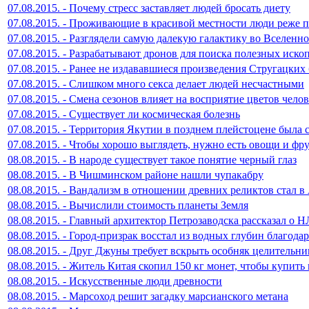
07.08.2015. - Почему стресс заставляет людей бросать диету
07.08.2015. - Проживающие в красивой местности люди реже 
07.08.2015. - Разглядели самую далекую галактику во Вселенн
07.08.2015. - Разрабатывают дронов для поиска полезных иск
07.08.2015. - Ранее не издававшиеся произведения Стругацких
07.08.2015. - Слишком много секса делает людей несчастными
07.08.2015. - Смена сезонов влияет на восприятие цветов чело
07.08.2015. - Существует ли космическая болезнь
07.08.2015. - Территория Якутии в позднем плейстоцене была 
07.08.2015. - Чтобы хорошо выглядеть, нужно есть овощи и фр
08.08.2015. - В народе существует такое понятие черный глаз
08.08.2015. - В Чишминском районе нашли чупакабру
08.08.2015. - Вандализм в отношении древних реликтов стал 
08.08.2015. - Вычислили стоимость планеты Земля
08.08.2015. - Главный архитектор Петрозаводска рассказал о 
08.08.2015. - Город-призрак восстал из водных глубин благодар
08.08.2015. - Друг Джуны требует вскрыть особняк целительн
08.08.2015. - Житель Китая скопил 150 кг монет, чтобы купит
08.08.2015. - Искусственные люди древности
08.08.2015. - Марсоход решит загадку марсианского метана