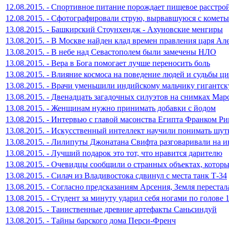
12.08.2015. - Спортивное питание порождает пищевое расстро
12.08.2015. - Сфотографировали струю, вырвавшуюся с комет
13.08.2015. - Башкирский Стоунхендж - Ахуновские менгиры
13.08.2015. - В Москве найден клад времен правления царя А
13.08.2015. - В небе над Севастополем были замечены НЛО
13.08.2015. - Вера в Бога помогает лучше переносить боль
13.08.2015. - Влияние космоса на поведение людей и судьбы ц
13.08.2015. - Врачи уменьшили индийскому мальчику гигантс
13.08.2015. - Двенадцать загадочных силуэтов на снимках Мар
13.08.2015. - Женщинам нужно принимать добавки с йодом
13.08.2015. - Интервью с главой масонства Египта Франком 
13.08.2015. - Искусственный интеллект научили понимать шут
13.08.2015. - Лилипуты Джонатана Свифта разговаривали на и
13.08.2015. - Лучший подарок это тот, что нравится дарителю
13.08.2015. - Очевидцы сообщили о странных объектах, котор
13.08.2015. - Силач из Владивостока сдвинул с места танк Т-34
13.08.2015. - Согласно предсказаниям Арсения, Земля перестал
13.08.2015. - Студент за минуту ударил себя ногами по голове 1
13.08.2015. - Таинственные древние артефакты Саньсиндуй
13.08.2015. - Тайны барского дома Перси-Френч