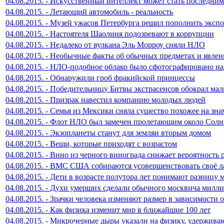
04.08.2015. - Искусственный интеллект может стать последни
04.08.2015. - Летающий автомобиль - реальность
04.08.2015. - Музей ужасов Петербурга решил пополнить экс
04.08.2015. - Настоятеля Шаолиня подозревают в коррупции
04.08.2015. - Недалеко от вулкана Эль Морроу сняли НЛО
04.08.2015. - Необычные факты об обычных предметах и явлен
04.08.2015. - НЛО-подобное облако было сфотографировано н
04.08.2015. - Обнаружили гроб фракийской принцессы
04.08.2015. - Победительницу Битвы экстрасенсов обокрал мал
04.08.2015. - Призрак навестил компанию молодых людей
04.08.2015. - Семья из Мексики сняла существо похожее на зн
04.08.2015. - Флот НЛО был замечен пролетающим около Солн
04.08.2015. - Экзопланеты станут для землян вторым домом
04.08.2015. - Вещи, которые приходят с возрастом
04.08.2015. - Вино из черного винограда снижает вероятность
04.08.2015. - ВМС США собираются усовершенствовать своё л
04.08.2015. - Дети в возрасте полутора лет понимают разницу
04.08.2015. - Духи умерших сделали обычного москвича милл
04.08.2015. - Зрачки человека изменяют размер в зависимости 
04.08.2015. - Как физика изменит мир в ближайшие 100 лет
04.08.2015. - Микрочерные дыры указали на физику, удержив