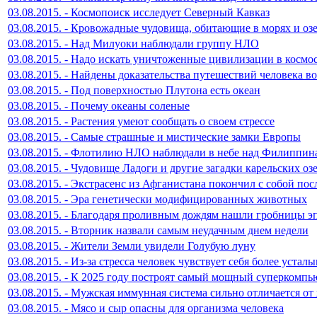
03.08.2015. - Космопоиск исследует Северный Кавказ
03.08.2015. - Кровожадные чудовища, обитающие в морях и оз
03.08.2015. - Над Милуоки наблюдали группу НЛО
03.08.2015. - Надо искать уничтоженные цивилизации в космо
03.08.2015. - Найдены доказательства путешествий человека в
03.08.2015. - Под поверхностью Плутона есть океан
03.08.2015. - Почему океаны соленые
03.08.2015. - Растения умеют сообщать о своем стрессе
03.08.2015. - Самые страшные и мистические замки Европы
03.08.2015. - Флотилию НЛО наблюдали в небе над Филиппин
03.08.2015. - Чудовище Ладоги и другие загадки карельских оз
03.08.2015. - Экстрасенс из Афганистана покончил с собой пос
03.08.2015. - Эра генетически модифицированных животных
03.08.2015. - Благодаря проливным дождям нашли гробницы э
03.08.2015. - Вторник назвали самым неудачным днем недели
03.08.2015. - Жители Земли увидели Голубую луну
03.08.2015. - Из-за стресса человек чувствует себя более устал
03.08.2015. - К 2025 году построят самый мощный суперкомпь
03.08.2015. - Мужская иммунная система сильно отличается от
03.08.2015. - Мясо и сыр опасны для организма человека