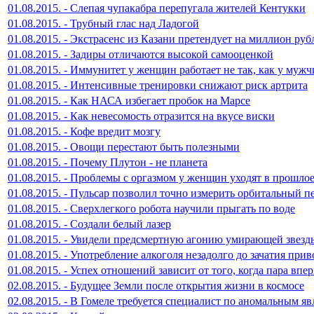
01.08.2015. - Слепая чупакабра перепугала жителей Кентукки
01.08.2015. - Трубный глас над Ладогой
01.08.2015. - Экстрасенс из Казани претендует на миллион руб
01.08.2015. - Задиры отличаются высокой самооценкой
01.08.2015. - Иммунитет у женщин работает не так, как у муж
01.08.2015. - Интенсивные тренировки снижают риск артрита
01.08.2015. - Как НАСА избегает пробок на Марсе
01.08.2015. - Как невесомость отразится на вкусе виски
01.08.2015. - Кофе вредит мозгу
01.08.2015. - Овощи перестают быть полезными
01.08.2015. - Почему Плутон - не планета
01.08.2015. - Проблемы с оргазмом у женщин уходят в прошло
01.08.2015. - Пульсар позволил точно измерить орбитальный п
01.08.2015. - Сверхлегкого робота научили прыгать по воде
01.08.2015. - Создали белый лазер
01.08.2015. - Увидели предсмертную агонию умирающей звезд
01.08.2015. - Употребление алкоголя незадолго до зачатия при
01.08.2015. - Успех отношений зависит от того, когда пара впе
02.08.2015. - Будущее Земли после открытия жизни в космосе
02.08.2015. - В Гомеле требуется специалист по аномальным я