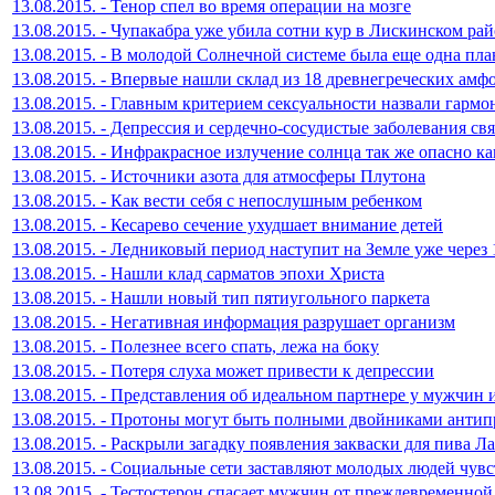
13.08.2015. - Тенор спел во время операции на мозге
13.08.2015. - Чупакабра уже убила сотни кур в Лискинском ра
13.08.2015. - В молодой Солнечной системе была еще одна пла
13.08.2015. - Впервые нашли склад из 18 древнегреческих амф
13.08.2015. - Главным критерием сексуальности назвали гармо
13.08.2015. - Депрессия и сердечно-сосудистые заболевания св
13.08.2015. - Инфракрасное излучение солнца так же опасно к
13.08.2015. - Источники азота для атмосферы Плутона
13.08.2015. - Как вести себя с непослушным ребенком
13.08.2015. - Кесарево сечение ухудшает внимание детей
13.08.2015. - Ледниковый период наступит на Земле уже через 
13.08.2015. - Нашли клад сарматов эпохи Христа
13.08.2015. - Нашли новый тип пятиугольного паркета
13.08.2015. - Негативная информация разрушает организм
13.08.2015. - Полезнее всего спать, лежа на боку
13.08.2015. - Потеря слуха может привести к депрессии
13.08.2015. - Представления об идеальном партнере у мужчин
13.08.2015. - Протоны могут быть полными двойниками анти
13.08.2015. - Раскрыли загадку появления закваски для пива Л
13.08.2015. - Социальные сети заставляют молодых людей чувс
13.08.2015. - Тестостерон спасает мужчин от преждевременной