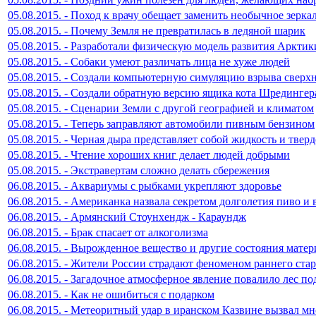
05.08.2015. - Поход к врачу обещает заменить необычное зерка
05.08.2015. - Почему Земля не превратилась в ледяной шарик
05.08.2015. - Разработали физическую модель развития Арктик
05.08.2015. - Собаки умеют различать лица не хуже людей
05.08.2015. - Создали компьютерную симуляцию взрыва сверх
05.08.2015. - Создали обратную версию ящика кота Шредингер
05.08.2015. - Сценарии Земли с другой географией и климатом
05.08.2015. - Теперь заправляют автомобили пивным бензином
05.08.2015. - Черная дыра представляет собой жидкость и твер
05.08.2015. - Чтение хороших книг делает людей добрыми
05.08.2015. - Экстравертам сложно делать сбережения
06.08.2015. - Аквариумы с рыбками укрепляют здоровье
06.08.2015. - Американка назвала секретом долголетия пиво и 
06.08.2015. - Армянский Стоунхендж - Караундж
06.08.2015. - Брак спасает от алкоголизма
06.08.2015. - Вырожденное вещество и другие состояния мате
06.08.2015. - Жители России страдают феноменом раннего ста
06.08.2015. - Загадочное атмосферное явление повалило лес п
06.08.2015. - Как не ошибиться с подарком
06.08.2015. - Метеоритный удар в иранском Казвине вызвал 