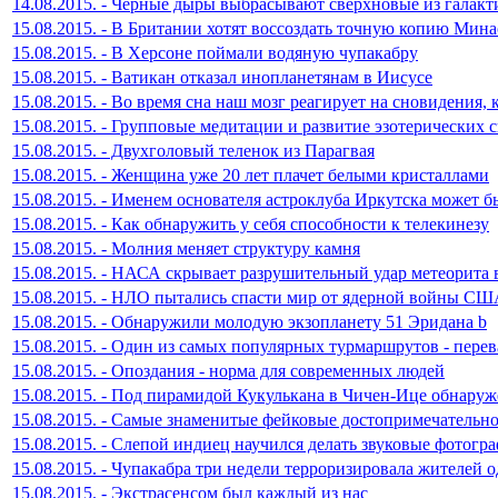
14.08.2015. - Черные дыры выбрасывают сверхновые из галакт
15.08.2015. - В Британии хотят воссоздать точную копию Мин
15.08.2015. - В Херсоне поймали водяную чупакабру
15.08.2015. - Ватикан отказал инопланетянам в Иисусе
15.08.2015. - Во время сна наш мозг реагирует на сновидения,
15.08.2015. - Групповые медитации и развитие эзотерических 
15.08.2015. - Двухголовый теленок из Парагвая
15.08.2015. - Женщина уже 20 лет плачет белыми кристаллами
15.08.2015. - Именем основателя астроклуба Иркутска может бы
15.08.2015. - Как обнаружить у себя способности к телекинезу
15.08.2015. - Молния меняет структуру камня
15.08.2015. - НАСА скрывает разрушительный удар метеорита 
15.08.2015. - НЛО пытались спасти мир от ядерной войны С
15.08.2015. - Обнаружили молодую экзопланету 51 Эридана b
15.08.2015. - Один из самых популярных турмаршрутов - перев
15.08.2015. - Опоздания - норма для современных людей
15.08.2015. - Под пирамидой Кукулькана в Чичен-Ице обнаруж
15.08.2015. - Самые знаменитые фейковые достопримечательн
15.08.2015. - Слепой индиец научился делать звуковые фотогр
15.08.2015. - Чупакабра три недели терроризировала жителей 
15.08.2015. - Экстрасенсом был каждый из нас