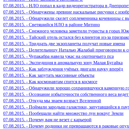
07.08.2015. - НЛО попал в кадр видеорегистратора в Днепропе
07.08.2015. - Обнаружены древние наскальные рисунки с изо
07.08.2015. - Обнаружили скелет соплеменника кочевницы с 
07.08.2015. - Светящийся НЛО в районе Митино
07.08.2015. - Снежного человека заметили туристы в горах Ю
07.08.2015. - Тайский отель остался без клиентов из-за призрак
07.08.2015. - Тридцать две экзопланеты получат новые имена
07.08.2015. - Целительницу Наталью Жалабай приговорили к 
07.08.2015. - Чупакабра навела ужас на охотничьего пса
07.08.2015. - Экспедиция в аномальную зону Малая Бугайка
07.08.2015. - Как заблуждения учёных двигали науку вперёд
07.08.2015. - Как запутать массивные объекты
07.08.2015. - Как космонавтам спится в космосе
07.08.2015. - Обнаружили хорошо сохранившуюся каменную г
07.08.2015. - Осознание избыточности собственного веса вед
07.08.2015. - Откуда мы знаем возраст Вселенной
07.08.2015. - Поймали зародыш галактики, запутавшийся в па
07.08.2015. - Пообещали найти множество лун вокруг Земли
07.08.2015. - Почему вам не везет с карьерой
07.08.2015. - Почему родинки не превращаются в раковые опу