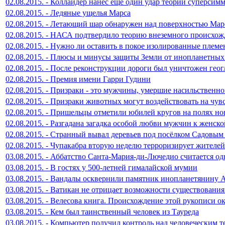
02.08.2015. - Коллайдер нанес еще один удар теории суперсим
02.08.2015. - Ледяные ущелья Марса
02.08.2015. - Летающий шар обнаружен над поверхностью Мар
02.08.2015. - НАСА подтвердило теорию внеземного происхо
02.08.2015. - Нужно ли оставить в покое изолированные племе
02.08.2015. - Плюсы и минусы защиты Земли от инопланетны
02.08.2015. - После реконструкции дороги был уничтожен гео
02.08.2015. - Премия имени Гарри Гудини
02.08.2015. - Призраки - это мужчины, умершие насильственн
02.08.2015. - Призраки животных могут воздействовать на чу
02.08.2015. - Пришельцы отметили юбилей кругов на полях но
02.08.2015. - Разгадана загадка особой любви мужчин к женско
02.08.2015. - Странный вывал деревьев под посёлком Садовым
02.08.2015. - Чупакабра вторую неделю терроризирует жителе
03.08.2015. - Аббатство Санта-Мария-ди-Лючедио считается о
03.08.2015. - В гостях у 500-летней гималайской мумии
03.08.2015. - Вандалы осквернили памятник инопланетянину
03.08.2015. - Ватикан не отрицает возможности существовани
03.08.2015. - Велесова книга. Происхождение этой рукописи о
03.08.2015. - Кем был таинственный человек из Тауреда
03.08.2015. - Компьютер получил контроль над человеческим т