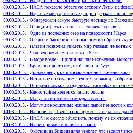
09.08.2015. - Найден способ контролировать степень боли
09.08.2015. - НАСА показало обратную сторону Луны на фоне
09.08.2015. - Научные мифы, которые упорно держатся на плав
09.08.2015. - Обнаружили самую быструю частицу во Вселенн
09.08.2015. - Овощи и фрукты лишают человека здоровья
09.08.2015. - Одно из последних озер на поверхности Марса
09.08.2015. - Открыли бактерии, которые помогут бросить кур
09.08.2015. - Плагин позволил увидеть мир глазами животных
09.08.2015. - Человек начинает стареть с 26 лет
10.08.2015. - В море возле Сицилии нашли необычный моноли
10.08.2015. - Времени просто нет, не было и не будет
10.08.2015. - Добыча ресурсов в космосе начнется очень скоро
10.08.2015. - Истинное назначение древних пирамид, разброса
10.08.2015. - История поисков загадочных геоглифов в степях 
10.08.2015. - Какие тайны хранятся на дне океана
10.08.2015. - Могут ли книги что-нибудь изменить
10.08.2015. - Могут ли крошечные черные дыры привести к ко
10.08.2015. - На поле под Тверью обнаружены следы посадки
10.08.2015. - НАСА не смогло объяснить, почему у них отвали
10.08.2015. - Наши привычки влияют на мозг
10.08.2015. - Охотник из Бишопвилла уверяет, что заснял чело