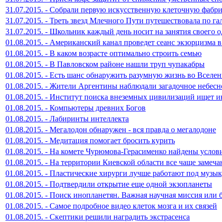
31.07.2015. - Собрали первую искусственную клеточную фабри
31.07.2015. - Треть звезд Млечного Пути путешествовала по га
31.07.2015. - Школьник каждый день носит на занятия своего 
01.08.2015. - Американский канал проведет сеанс экзорцизма 
01.08.2015. - В каком возрасте оптимально строить семью
01.08.2015. - В Павловском районе нашли труп чупакабры
01.08.2015. - Есть шанс обнаружить разумную жизнь во Вселе
01.08.2015. - Жители Аргентины наблюдали загадочное небесн
01.08.2015. - Институт поиска внеземных цивилизаций ищет и
01.08.2015. - Компьютеры древних Богов
01.08.2015. - Лабиринты интеллекта
01.08.2015. - Мегалодон обнаружен - вся правда о мегалодоне
01.08.2015. - Медитация помогает бросить курить
01.08.2015. - На комете Чурюмова-Герасименко найдены услов
01.08.2015. - На территории Киевской области все чаще замеч
01.08.2015. - Пластические хирурги лучше работают под музы
01.08.2015. - Подтвердили открытие еще одной экзопланеты
01.08.2015. - Поиск инопланетян. Важная научная миссия или 
01.08.2015. - Самое подробное видео клеток мозга и их связей
01.08.2015. - Скептики решили наградить экстрасенса