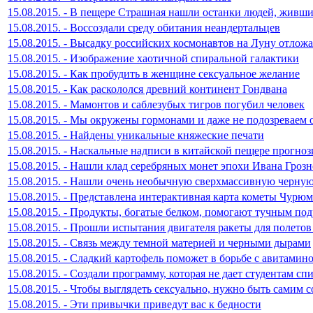
15.08.2015. - В пещере Страшная нашли останки людей, живших
15.08.2015. - Воссоздали среду обитания неандертальцев
15.08.2015. - Высадку российских космонавтов на Луну отложа
15.08.2015. - Изображение хаотичной спиральной галактики
15.08.2015. - Как пробудить в женщине сексуальное желание
15.08.2015. - Как раскололся древний континент Гондвана
15.08.2015. - Мамонтов и саблезубых тигров погубил человек
15.08.2015. - Мы окружены гормонами и даже не подозреваем 
15.08.2015. - Найдены уникальные княжеские печати
15.08.2015. - Наскальные надписи в китайской пещере прогно
15.08.2015. - Нашли клад серебряных монет эпохи Ивана Грозн
15.08.2015. - Нашли очень необычную сверхмассивную черну
15.08.2015. - Представлена интерактивная карта кометы Чурю
15.08.2015. - Продукты, богатые белком, помогают тучным под
15.08.2015. - Прошли испытания двигателя ракеты для полетов
15.08.2015. - Связь между темной материей и черными дырами
15.08.2015. - Сладкий картофель поможет в борьбе с авитамин
15.08.2015. - Создали программу, которая не дает студентам сп
15.08.2015. - Чтобы выглядеть сексуально, нужно быть самим 
15.08.2015. - Эти привычки приведут вас к бедности