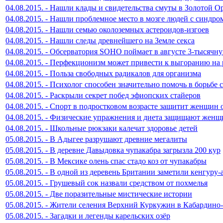
04.08.2015. - Нашли клады и свидетельства смуты в Золотой О
04.08.2015. - Нашли проблемное место в мозге людей с синдр
04.08.2015. - Нашли семью околоземных астероидов-изгоев
04.08.2015. - Нашли следы древнейшего на Земле секса
04.08.2015. - Обсерватория SOHO поймает в августе 3-тысячн
04.08.2015. - Перфекционизм может привести к выгоранию на 
04.08.2015. - Польза свободных радикалов для организма
04.08.2015. - Психолог способен значительно помочь в борьбе
04.08.2015. - Раскрыли секрет побед эфиопских стайеров
04.08.2015. - Спорт в подростковом возрасте защитит женщин 
04.08.2015. - Физические упражнения и диета защищают женщ
04.08.2015. - Школьные рюкзаки калечат здоровье детей
05.08.2015. - В Адыгее разрушают древние мегалиты
05.08.2015. - В деревне Давыдовка чупакабра загрызла 200 кур
05.08.2015. - В Мексике олень спас стадо коз от чупакабры
05.08.2015. - В одной из деревень Британии заметили кенгуру-
05.08.2015. - Грушевый сок назвали средством от похмелья
05.08.2015. - Две поразительные мистические истории
05.08.2015. - Жители селения Верхний Куркужин в Кабардин
05.08.2015. - Загадки и легенды карельских озёр