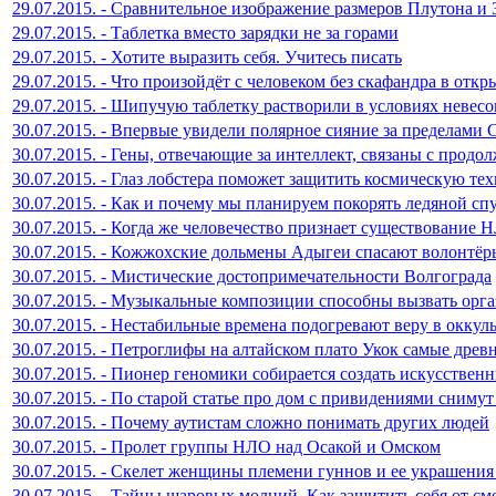
29.07.2015. - Сравнительное изображение размеров Плутона и
29.07.2015. - Таблетка вместо зарядки не за горами
29.07.2015. - Хотите выразить себя. Учитесь писать
29.07.2015. - Что произойдёт с человеком без скафандра в отк
29.07.2015. - Шипучую таблетку растворили в условиях невес
30.07.2015. - Впервые увидели полярное сияние за пределами
30.07.2015. - Гены, отвечающие за интеллект, связаны с прод
30.07.2015. - Глаз лобстера поможет защитить космическую те
30.07.2015. - Как и почему мы планируем покорять ледяной с
30.07.2015. - Когда же человечество признает существование 
30.07.2015. - Кожжохские дольмены Адыгеи спасают волонтёр
30.07.2015. - Мистические достопримечательности Волгограда
30.07.2015. - Музыкальные композиции способны вызвать орга
30.07.2015. - Нестабильные времена подогревают веру в оккул
30.07.2015. - Петроглифы на алтайском плато Укок самые древ
30.07.2015. - Пионер геномики собирается создать искусствен
30.07.2015. - По старой статье про дом с привидениями сниму
30.07.2015. - Почему аутистам сложно понимать других людей
30.07.2015. - Пролет группы НЛО над Осакой и Омском
30.07.2015. - Скелет женщины племени гуннов и ее украшения
30.07.2015. - Тайны шаровых молний. Как защитить себя от см