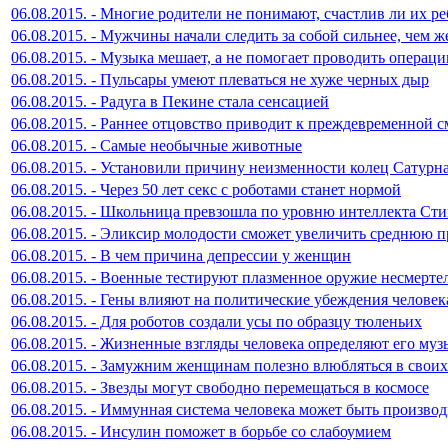
06.08.2015. - Многие родители не понимают, счастлив ли их р
06.08.2015. - Мужчины начали следить за собой сильнее, чем
06.08.2015. - Музыка мешает, а не помогает проводить операци
06.08.2015. - Пульсары умеют плеваться не хуже черных дыр
06.08.2015. - Радуга в Пекине стала сенсацией
06.08.2015. - Раннее отцовство приводит к преждевременной с
06.08.2015. - Самые необычные животные
06.08.2015. - Установили причину неизменности колец Сатурн
06.08.2015. - Через 50 лет секс с роботами станет нормой
06.08.2015. - Школьница превзошла по уровню интеллекта Ст
06.08.2015. - Эликсир молодости сможет увеличить среднюю п
06.08.2015. - В чем причина депрессии у женщин
06.08.2015. - Военные тестируют плазменное оружие несмерте
06.08.2015. - Гены влияют на политические убеждения человек
06.08.2015. - Для роботов создали усы по образцу тюленьих
06.08.2015. - Жизненные взгляды человека определяют его му
06.08.2015. - Замужним женщинам полезно влюбляться в своих
06.08.2015. - Звезды могут свободно перемещаться в космосе
06.08.2015. - Иммунная система человека может быть произв
06.08.2015. - Инсулин поможет в борьбе со слабоумием