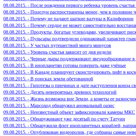
08.08.2015. - После рождения первого ребенка уровень счастья
08.08.2015. - Поцелуи распространены менее, чем в половине 
08.08.2015. - Почему не падают шаткие валуны в Калифорнии
08.08.2015. - Почему сердце не может самостоятельно восстана
08.08.2015. - Продукты, богатые углеводами, увеличивают рис
08.08.2015. - Пульсары подтвердили одинаковый характер гра
08.08.2015. - У частых путешествий много минусов
08.08.2015. - Уровень счастья зависит от дня недели
08.08.2015. - Черные дыры поддерживают звездообразование в
09.08.2015. - В инопланетян готовы поверить даже учёные
09.08.2015. - В Канаде планируют сконструировать лифт в кос
09.08.2015. - В поисках земли обетованной
09.08.2015. - Гипотезы о причинах и дате наступления конца св
09.08.2015. - Десять невероятных древних технологий
09.08.2015. - Жизнь возможна вне Земли, а кометы ее разносчи
09.08.2015. - Марсоход обнаружил аномальный оазис
09.08.2015. - Неизвестный объект зафиксировали камеры МКС
09.08.2015. - Обнаруживают уже десятый по счету Татуин
09.08.2015. - Обнаружили флот инопланетных кораблей, напр
09.08.2015. - Опубликован видеоролик, где собраны самые нев