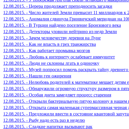
12.08.2015. - Церера продолжает преподносить загадки
12.08.2015. - Число жителей Земли превысит 11 миллиардов к 
12.08.2015. - Аномалия сдвинула Гринвичский меридиан на 10
12.08.2015. - В Турции найдено поселение Бронзового века
12.08.2015. - Детекторы уловили нейтрино из недр Земли
12.08.2015. - Зачем человечеству деревня на Луне
12.08.2015. - Как не впасть в грех транжирства
12.08.2015. - Как работает промывка мозгов
12.08.2015. - Любовь к интернету ослабевает иммунитет
12.08.2015. - Люди не склонны лгать в одиночку
12.08.2015. - Музей попросил помочь раскрыть тайну древнего
12.08.2015. - Нашли ген ожирения
12.08.2015. - Нелюбовь родителей к математике мешает детям е
12.08.2015. - Обнаружили огромную структуру размером в пят
12.08.2015. - Особая диета замедляет процесс старения
12.08.2015. - Открыли бактериальную пятую колонну в нашем
12.08.2015. - Открыта самая маленькая супермассивная черная
12.08.2015. - Предложили ввести в состояние квантовой запу
12.08.2015. - Рыбу надо есть раз в неделю
12.08.2015. - Сладкие напитки вызывают рак