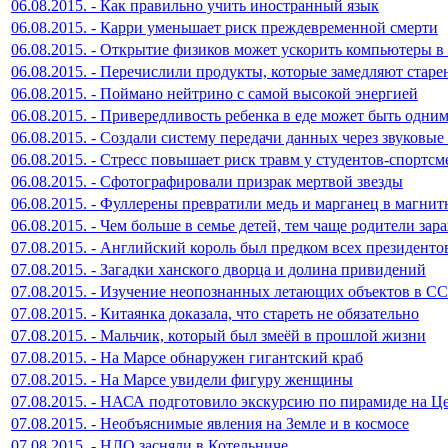
06.08.2015. - Как правильно учить иностранный язык
06.08.2015. - Карри уменьшает риск преждевременной смерти
06.08.2015. - Открытие физиков может ускорить компьютеры в 
06.08.2015. - Перечислили продукты, которые замедляют старе
06.08.2015. - Поймано нейтрино с самой высокой энергией
06.08.2015. - Привередливость ребенка в еде может быть одни
06.08.2015. - Создали систему передачи данных через звуковые
06.08.2015. - Стресс повышает риск травм у студентов-спортсм
06.08.2015. - Сфотографировали призрак мертвой звезды
06.08.2015. - Фуллерены превратили медь и марганец в магни
06.08.2015. - Чем больше в семье детей, тем чаще родители за
07.08.2015. - Английский король был предком всех президен
07.08.2015. - Загадки ханского дворца и долина привидений
07.08.2015. - Изучение неопознанных летающих объектов в С
07.08.2015. - Китаянка доказала, что стареть не обязательно
07.08.2015. - Мальчик, который был змеёй в прошлой жизни
07.08.2015. - На Марсе обнаружен гигантский краб
07.08.2015. - На Марсе увидели фигуру женщины
07.08.2015. - НАСА подготовило экскурсию по пирамиде на Ц
07.08.2015. - Необъяснимые явления на Земле и в космосе
07.08.2015. - НЛО засняли в Котельниче