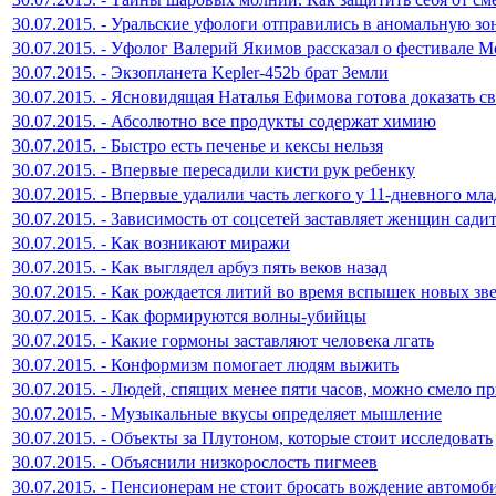
30.07.2015. - Уральские уфологи отправились в аномальную зо
30.07.2015. - Уфолог Валерий Якимов рассказал о фестивале М
30.07.2015. - Экзопланета Kepler-452b брат Земли
30.07.2015. - Ясновидящая Наталья Ефимова готова доказать 
30.07.2015. - Абсолютно все продукты содержат химию
30.07.2015. - Быстро есть печенье и кексы нельзя
30.07.2015. - Впервые пересадили кисти рук ребенку
30.07.2015. - Впервые удалили часть легкого у 11-дневного мл
30.07.2015. - Зависимость от соцсетей заставляет женщин сади
30.07.2015. - Как возникают миражи
30.07.2015. - Как выглядел арбуз пять веков назад
30.07.2015. - Как рождается литий во время вспышек новых зв
30.07.2015. - Как формируются волны-убийцы
30.07.2015. - Какие гормоны заставляют человека лгать
30.07.2015. - Конформизм помогает людям выжить
30.07.2015. - Людей, спящих менее пяти часов, можно смело 
30.07.2015. - Музыкальные вкусы определяет мышление
30.07.2015. - Объекты за Плутоном, которые стоит исследовать
30.07.2015. - Объяснили низкорослость пигмеев
30.07.2015. - Пенсионерам не стоит бросать вождение автомоб