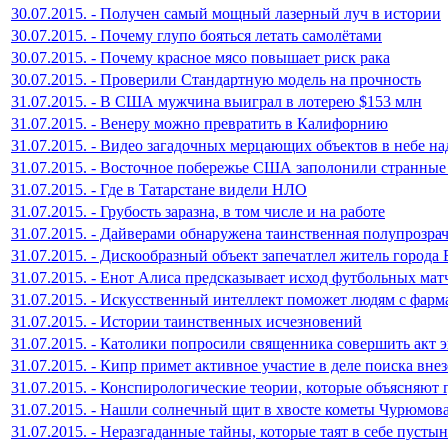
30.07.2015. - Получен самый мощный лазерный луч в истории
30.07.2015. - Почему глупо бояться летать самолётами
30.07.2015. - Почему красное мясо повышает риск рака
30.07.2015. - Проверили Стандартную модель на прочность
31.07.2015. - В США мужчина выиграл в лотерею $153 млн
31.07.2015. - Венеру можно превратить в Калифорнию
31.07.2015. - Видео загадочных мерцающих объектов в небе н
31.07.2015. - Восточное побережье США заполонили странны
31.07.2015. - Где в Татарстане видели НЛО
31.07.2015. - Грубость заразна, в том числе и на работе
31.07.2015. - Дайверами обнаружена таинственная полупрозрач
31.07.2015. - Дискообразный объект запечатлел житель города
31.07.2015. - Енот Алиса предсказывает исход футбольных мат
31.07.2015. - Искусственный интеллект поможет людям с фар
31.07.2015. - Истории таинственных исчезновений
31.07.2015. - Католики попросили священника совершить акт э
31.07.2015. - Кипр примет активное участие в деле поиска вн
31.07.2015. - Конспирологические теории, которые объясняют
31.07.2015. - Нашли солнечный щит в хвосте кометы Чурюмов
31.07.2015. - Неразгаданные тайны, которые таят в себе пусты