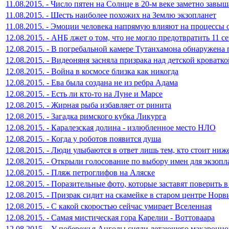
11.08.2015. - Число пятен на Солнце в 20-м веке заметно завы
11.08.2015. - Шесть наиболее похожих на Землю экзопланет
11.08.2015. - Эмоции человека напрямую влияют на процессы 
12.08.2015. - АНБ лжет о том, что не могло предотвратить 11 с
12.08.2015. - В погребальной камере Тутанхамона обнаружена
12.08.2015. - Видеоняня засняла призрака над детской кроватко
12.08.2015. - Война в космосе близка как никогда
12.08.2015. - Ева была создана не из ребра Адама
12.08.2015. - Есть ли кто-то на Луне и Марсе
12.08.2015. - Жирная рыба избавляет от ринита
12.08.2015. - Загадка римского кубка Ликурга
12.08.2015. - Каралезская долина - излюбленное место НЛО
12.08.2015. - Когда у роботов появится душа
12.08.2015. - Люди улыбаются в ответ лишь тем, кто стоит ни
12.08.2015. - Открыли голосование по выбору имен для экзопл
12.08.2015. - Пляж петроглифов на Аляске
12.08.2015. - Поразительные фото, которые заставят поверить
12.08.2015. - Призрак сидит на скамейке в старом центре Норв
12.08.2015. - С какой скоростью сейчас умирает Вселенная
12.08.2015. - Самая мистическая гора Карелии - Воттоваара
12.08.2015. - У побережья Анголы сняли летающего макаронно