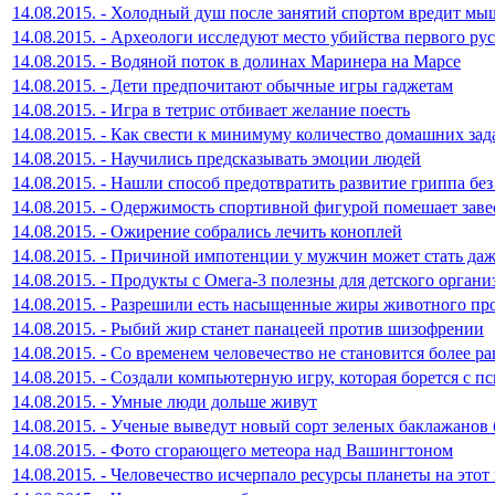
14.08.2015. - Холодный душ после занятий спортом вредит м
14.08.2015. - Археологи исследуют место убийства первого рус
14.08.2015. - Водяной поток в долинах Маринера на Марсе
14.08.2015. - Дети предпочитают обычные игры гаджетам
14.08.2015. - Игра в тетрис отбивает желание поесть
14.08.2015. - Как свести к минимуму количество домашних за
14.08.2015. - Научились предсказывать эмоции людей
14.08.2015. - Нашли способ предотвратить развитие гриппа бе
14.08.2015. - Одержимость спортивной фигурой помешает заве
14.08.2015. - Ожирение собрались лечить коноплей
14.08.2015. - Причиной импотенции у мужчин может стать даж
14.08.2015. - Продукты с Омега-3 полезны для детского органи
14.08.2015. - Разрешили есть насыщенные жиры животного п
14.08.2015. - Рыбий жир станет панацеей против шизофрении
14.08.2015. - Со временем человечество не становится более 
14.08.2015. - Создали компьютерную игру, которая борется с 
14.08.2015. - Умные люди дольше живут
14.08.2015. - Ученые выведут новый сорт зеленых баклажанов 
14.08.2015. - Фото сгорающего метеора над Вашингтоном
14.08.2015. - Человечество исчерпало ресурсы планеты на этот