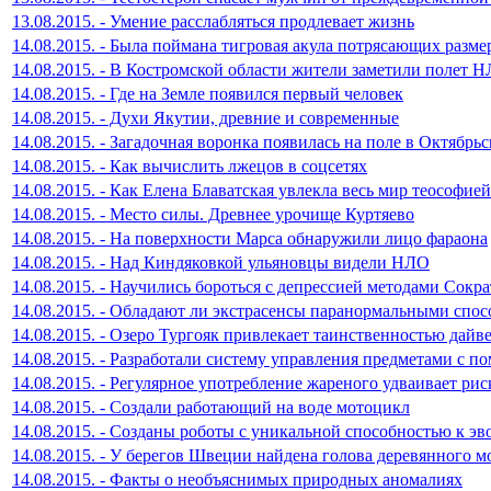
13.08.2015. - Умение расслабляться продлевает жизнь
14.08.2015. - Была поймана тигровая акула потрясающих разме
14.08.2015. - В Костромской области жители заметили полет 
14.08.2015. - Где на Земле появился первый человек
14.08.2015. - Духи Якутии, древние и современные
14.08.2015. - Загадочная воронка появилась на поле в Октябрь
14.08.2015. - Как вычислить лжецов в соцсетях
14.08.2015. - Как Елена Блаватская увлекла весь мир теософией
14.08.2015. - Место силы. Древнее урочище Куртяево
14.08.2015. - На поверхности Марса обнаружили лицо фараона
14.08.2015. - Над Киндяковкой ульяновцы видели НЛО
14.08.2015. - Научились бороться с депрессией методами Сокра
14.08.2015. - Обладают ли экстрасенсы паранормальными спо
14.08.2015. - Озеро Тургояк привлекает таинственностью дайв
14.08.2015. - Разработали систему управления предметами с п
14.08.2015. - Регулярное употребление жареного удваивает ри
14.08.2015. - Создали работающий на воде мотоцикл
14.08.2015. - Созданы роботы с уникальной способностью к 
14.08.2015. - У берегов Швеции найдена голова деревянного м
14.08.2015. - Факты о необъяснимых природных аномалиях