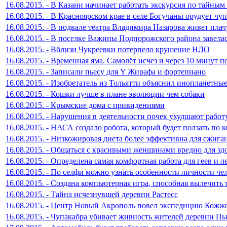
16.08.2015. - В Казани начинает работать экскурсия по тайным
16.08.2015. - В Красноярском крае в селе Богучаны орудует чу
16.08.2015. - В подвале театра Владимира Назарова живет пла
16.08.2015. - В поселке Важины Подпорожского района завела
16.08.2015. - Вблизи Чукреевки потерпело крушение НЛО
16.08.2015. - Временная яма. Самолёт исчез и через 10 минут п
16.08.2015. - Записали пьесу для Y Жирафа и фортепиано
16.08.2015. - Изобретатель из Тольятти объяснил инопланетные
16.08.2015. - Кошки лучше в плане эволюции чем собаки
16.08.2015. - Крымские дома с привидениями
16.08.2015. - Нарушения в деятельности почек ухудшают работ
16.08.2015. - НАСА создало робота, который будет ползать по
16.08.2015. - Низкожировая диета более эффективна для сжига
16.08.2015. - Общаться с красивыми женщинами вредно для зд
16.08.2015. - Определена самая комфортная работа для геев и 
16.08.2015. - По селфи можно узнать особенности личности че
16.08.2015. - Создана компьютерная игра, способная вылечить
16.08.2015. - Тайна исчезнувшей деревни Растесс
16.08.2015. - Центр Новый Акрополь повел экспедицию Кожж
16.08.2015. - Чупакабра убивает живность жителей деревни П