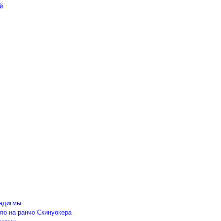
й
радигмы
ло на ранчо Скинуокера