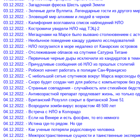
03.12.2022. - Загадочная фреска Шесть царей Земли
03.12.2022. - Зеленые дети Вулпита. Легендарные гости из другого ми
03.12.2022. - Зловещий мир алхимии и людей в черном
03.12.2022. - Калифорния возглавила список наблюдений НЛО
03.12.2022. - Костромичи увидели НЛО над ТЭЦ-2
03.12.2022. - Мегацунами на Марсе было вызвано столкновением с ас
03.12.2022. - Необычное поведение какаду удивило исследователей
03.12.2022. - НЛО погрузился в море недалеко от Канарских островов
03.12.2022. - Отслеживание облаков на спутнике Сатурна Титане
03.12.2022. - Первичные черные дыры исключили из кандидатов в те
03.12.2022. - Причудливые сообщения об НЛО из прошлых столетий
03.12.2022. - Робокоп начнет работать в полиции Сан-Франциско
03.12.2022. - С небольшой сетью спутников вокруг Марса марсоходы 
03.12.2022. - Скоро будет создан чип для работы с компьютером без р
03.12.2022. - Странные совпадения - случайность или стихийное бедст
04.12.2022. - Антивозрастной препарат продлевает жизнь, но только о
04.12.2022. - Британский Розуэлл сокрыт в британской Зоне 51
04.12.2022. - Возродили зомби-вирус возрастом 48 500 лет
04.12.2022. - Встреча с НЛО в Колорадо
04.12.2022. - Если на Венере и есть фосфин, то его немного
04.12.2022. - Истина где-то рядом. Но где
04.12.2022. - Как ученые потеряли родословную человека
04.12.2022. - Межпространственные сущности и таинственные экспер