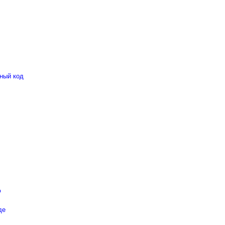
мный код
ю
де