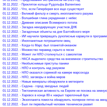
30.11.2022. - Проклятое кольцо Рудольфа Валентино
30.11.2022. - Что, если Гиперборея все еще существует
01.12.2022. - Великий фильтр и смерть инопланетного разума
01.12.2022. - Волшебная глина украденная с небес
01.12.2022. - Древние описание Всемирного потопа
01.12.2022. - Загадка некодирующих участков ДНК
01.12.2022. - Загадочные объекты на дне Балтийского моря
01.12.2022. - ИИ научили превращать рукописные каракули в програм
01.12.2022. - Инопланетные потрошители овец
01.12.2022. - Когда-то Марс был планетой-океаном
01.12.2022. - Множество пирамид скрыто в песке
01.12.2022. - Может ли НЛО столкнуться с самолетом
01.12.2022. - НАСА выделило средства на внеземное строительство
01.12.2022. - Необъяснимые приступы паники
01.12.2022. - НЛО и контроль над разумом
01.12.2022. - НЛО оказался соринкой на камере марсохода
01.12.2022. - НЛО, заговоры и война миров
01.12.2022. - Новые минералы обнаружили в метеорите
01.12.2022. - Седона - город звездных людей
01.12.2022. - Тектоническая активность на Европе не похожа на земну
01.12.2022. - Харовск в конце 80-х накрыл тарелочный бум
01.12.2022. - Экзопланета помогла обнаружить полярное пятно на звез
02.12.2022. - Был ли первобытный человек технически развит