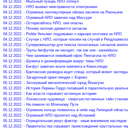
04.12.2022. - Мыльный пузырь НЛО лопнул
04.12.2022. - НЛО вызвал неисправности электроники
04.12.2022. - Огромные лентикулярные облака засняли на Реюньоне
04.12.2022. - Огромный НЛО замечен над Миссури
04.12.2022. - Остерегайтесь НЛО, они опасны
04.12.2022. - Почему молния движется зигзагом
04.12.2022. - Робби Уильямс подумывал о карьере охотника за НЛО
04.12.2022. - Случаи с НЛО, которые похожи на случай в Рендлшемск
04.12.2022. - Суперкомпьютер для поиска техногенных сигналов инопл
04.12.2022. - Трупы бигфутов не находят, так как они - каннибалы
04.12.2022. - Чем занимается новейший офис Пентагона по НЛО
04.12.2022. - Шумиха и дезинформация вокруг темы НЛО
05.12.2022. - Бигфут замечен возле кемпинга в Квинсленде
05.12.2022. - Британская разведка ищет спеца, который может загляд
05.12.2022. - Загадочный оранг-пендек с Борнео
05.12.2022. - Затонувший мегалитический город Йонагуни
05.12.2022. - История Лерины Гордо попавшей в параллельную реальн
05.12.2022. - Как власти скрывают истинную историю
05.12.2022. - Лохнесское чудовище - сверхъестественных тайн станов
05.12.2022. - На помеле по Млечному Пути
05.12.2022. - Огромное кольцо появилось в небе над Липецкой област
05.12.2022. - Огромный НЛО пролетел над Испанией
05.12.2022. - Отрицательная резус-фактор - наше внеземное наследие
05.12.2022. - Правительства скрывают происхождение хрустальных че