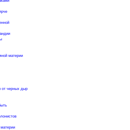
аками
ярче
енной
ландии
ды
мной материи
н от черных дыр
быть
олонистов
 материи