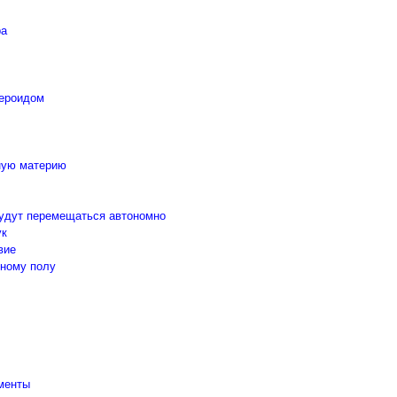
ра
тероидом
мную материю
будут перемещаться автономно
ук
вие
дному полу
именты