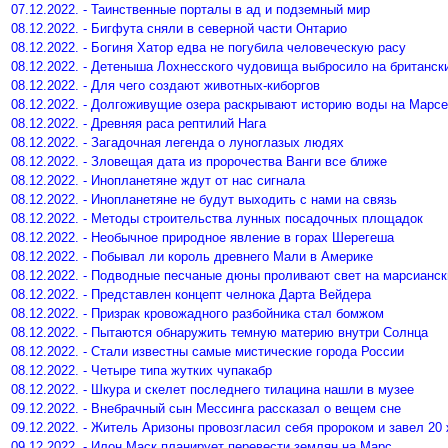
07.12.2022. - Таинственные порталы в ад и подземный мир
08.12.2022. - Бигфута сняли в северной части Онтарио
08.12.2022. - Богиня Хатор едва не погубила человеческую расу
08.12.2022. - Детеныша Лохнесского чудовища выбросило на британск
08.12.2022. - Для чего создают животных-киборгов
08.12.2022. - Долгоживущие озера раскрывают историю воды на Марсе
08.12.2022. - Древняя раса рептилий Нага
08.12.2022. - Загадочная легенда о луноглазых людях
08.12.2022. - Зловещая дата из пророчества Ванги все ближе
08.12.2022. - Инопланетяне ждут от нас сигнала
08.12.2022. - Инопланетяне не будут выходить с нами на связь
08.12.2022. - Методы строительства лунных посадочных площадок
08.12.2022. - Необычное природное явление в горах Шерегеша
08.12.2022. - Побывал ли король древнего Мали в Америке
08.12.2022. - Подводные песчаные дюны проливают свет на марсианск
08.12.2022. - Представлен концепт челнока Дарта Вейдера
08.12.2022. - Призрак кровожадного разбойника стал бомжом
08.12.2022. - Пытаются обнаружить темную материю внутри Солнца
08.12.2022. - Стали известны самые мистические города России
08.12.2022. - Четыре типа жутких чупакабр
08.12.2022. - Шкура и скелет последнего тилацина нашли в музее
09.12.2022. - Внебрачный сын Мессинга рассказал о вещем сне
09.12.2022. - Житель Аризоны провозгласил себя пророком и завел 20
09.12.2022. - Илон Маск планирует перевести землян на Марс