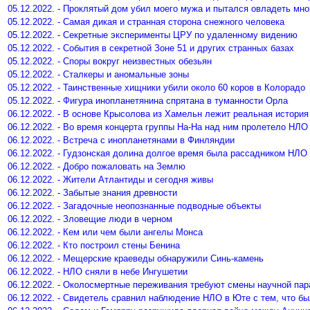
05.12.2022. - Проклятый дом убил моего мужа и пытался овладеть мно
05.12.2022. - Самая дикая и странная сторона снежного человека
05.12.2022. - Секретные эксперименты ЦРУ по удаленному видению
05.12.2022. - События в секретной Зоне 51 и других странных базах
05.12.2022. - Споры вокруг неизвестных обезьян
05.12.2022. - Сталкеры и аномальные зоны
05.12.2022. - Таинственные хищники убили около 60 коров в Колорадо
05.12.2022. - Фигура инопланетянина спрятана в туманности Орла
06.12.2022. - В основе Крысолова из Хамельн лежит реальная история
06.12.2022. - Во время концерта группы На-На над ним пролетело НЛО
06.12.2022. - Встреча с инопланетянами в Финляндии
06.12.2022. - Гудзонская долина долгое время была рассадником НЛО
06.12.2022. - Добро пожаловать на Землю
06.12.2022. - Жители Атлантиды и сегодня живы
06.12.2022. - Забытые знания древности
06.12.2022. - Загадочные неопознанные подводные объекты
06.12.2022. - Зловещие люди в черном
06.12.2022. - Кем или чем были ангелы Монса
06.12.2022. - Кто построил стены Бенина
06.12.2022. - Мещерские краеведы обнаружили Синь-камень
06.12.2022. - НЛО сняли в небе Ингушетии
06.12.2022. - Околосмертные переживания требуют смены научной па
06.12.2022. - Свидетель сравнил наблюдение НЛО в Юте с тем, что бы