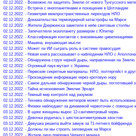
02.12.2022. - Возможно ли защитить Землю от нового Тунгусского мет
02.12.2022. - Встреча с инопланетянами и похищение в Шотландии
02.12.2022. - Геометрия межпространственных переходов НЛО
02.12.2022. - Доказательства термоядерной катастрофы на Марсе
02.12.2022. - Жители Дзержинска заметили в небе световые столбы
02.12.2022. - Запечатлели экзопланету размером с Юпитер
02.12.2022. - Классификация контактов с внеземными цивилизациями
02.12.2022. - Машина, внушающая мысли
02.12.2022. - Может ли ИИ сыграть роль в системе правосудия
02.12.2022. - Новая книга рассказывает о наблюдении НЛО с Аполлона
02.12.2022. - Обнаружена струя черной дыры, направленная на Землю
02.12.2022. - Огромный паук-мутант с Украины
02.12.2022. - Пермские секретные материалы. НЛО, полтергейст и дру
02.12.2022. - Прохождение информации через кротовую нору
02.12.2022. - Самое дальнее обнаружение черной дыры, поглотившей 
02.12.2022. - Тайна исчезновения Эмелии Эрхарт
02.12.2022. - Темный мир контроля над разумом
02.12.2022. - Техника обнаружения метеоров может быть использован
02.12.2022. - Физики наблюдают за динамикой червоточин с помощью 
03.12.2022. - В щеке женщины вырос 12-сантиметровый червь
03.12.2022. - Девочка родилась с шестисантиметровым хвостом
03.12.2022. - Девушка решила выйти замуж за 71-летнего бойфренда
03.12.2022. - Должны ли мы строить заповедник на Марсе
03.12.2022. - Жуткое лицо призрака Черного монаха