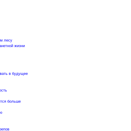
ом лесу
анетной жизни
ывать в будущее
ость
ится больше
ью
репов