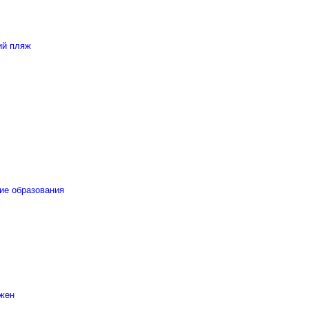
ий пляж
ие образования
 жен