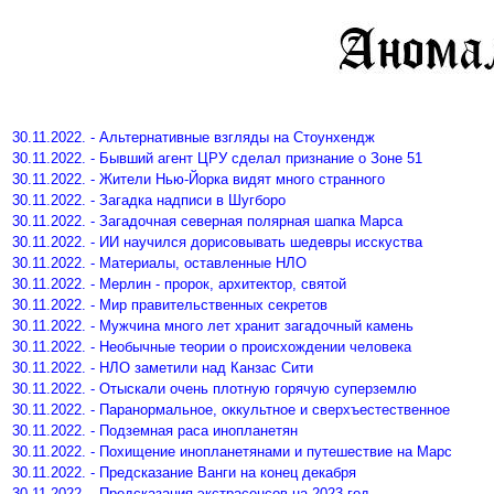
30.11.2022. - Альтернативные взгляды на Стоунхендж
30.11.2022. - Бывший агент ЦРУ сделал признание о Зоне 51
30.11.2022. - Жители Нью-Йорка видят много странного
30.11.2022. - Загадка надписи в Шугборо
30.11.2022. - Загадочная северная полярная шапка Марса
30.11.2022. - ИИ научился дорисовывать шедевры исскуства
30.11.2022. - Материалы, оставленные НЛО
30.11.2022. - Мерлин - пророк, архитектор, святой
30.11.2022. - Мир правительственных секретов
30.11.2022. - Мужчина много лет хранит загадочный камень
30.11.2022. - Необычные теории о происхождении человека
30.11.2022. - НЛО заметили над Канзас Сити
30.11.2022. - Отыскали очень плотную горячую суперземлю
30.11.2022. - Паранормальное, оккультное и сверхъестественное
30.11.2022. - Подземная раса инопланетян
30.11.2022. - Похищение инопланетянами и путешествие на Марс
30.11.2022. - Предсказание Ванги на конец декабря
30.11.2022. - Предсказания экстрасенсов на 2023 год