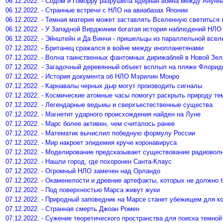
06.12.2022. - Содом и Гоморру разрушила ядерная война между Анунн
06.12.2022. - Странные встречи с НЛО на авиабазах Японии
06.12.2022. - Темная материя может заставлять Вселенную светиться 
06.12.2022. - У Западной Вирджинии богатая история наблюдений НЛО
06.12.2022. - Эйнштейн и Да Винчи - пришельцы из параллельной всел
07.12.2022. - Британец сражался в войне между инопланетянами
07.12.2022. - Волна таинственных фантомных дирижаблей в Новой Зе
07.12.2022. - Загадочный деревянный объект всплыл на пляже Флори
07.12.2022. - История документа об НЛО Мэрилин Монро
07.12.2022. - Карнавалы черных дыр могут производить сигналы
07.12.2022. - Космические атомные часы помогут раскрыть природу те
07.12.2022. - Легендарные ведьмы и сверхъестественные существа
07.12.2022. - Магнетит ударного происхождения найден на Луне
07.12.2022. - Марс более активен, чем считалось ранее
07.12.2022. - Математик вычислил победную формулу России
07.12.2022. - Мир накроет эпидемия круче коронавируса
07.12.2022. - Моделирование предсказывает существование радиовол
07.12.2022. - Нашли город, где похоронен Санта-Клаус
07.12.2022. - Огромный НЛО замечен над Орландо
07.12.2022. - Окаменелости и древние артефакты, которых не должно 
07.12.2022. - Под поверхностью Марса живут жуки
07.12.2022. - Природный заповедник на Марсе станет убежищем для к
07.12.2022. - Странная смерть Джоан Ромен
07.12.2022. - Сужение теоретического пространства для поиска темной