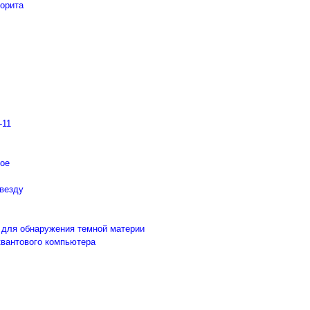
еорита
-11
гое
звезду
а для обнаружения темной материи
квантового компьютера