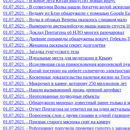
01.07.2021. - В конце лета Китай выпустит новый вирус
01.07.2021. - В созвездии Волка нашли богатую водой экзопла
01.07.2021. - Ведьму из Блэр обнаружили с помощью Google Ea
01.07.2021. - Воды в облаках Венеры оказалось слишком мало
01.07.2021. - Вымершую австралийскую мышь нашли спустя 16
01.07.2021. - Доклад Пентагона об НЛО многих разочаровал
01.07.2021. - Древние пирамиды обнаружены вокруг Гебекли-
01.07.2021. - Женщина раскрыла секрет долголетия
01.07.2021. - Загадка тунгусского тела
01.07.2021. - Идеальные места для медитации в Крыму
01.07.2021. - Исцеляющая сила прикосновения королевской ру
01.07.2021. - Китай построит на орбите солнечную электрост
01.07.2021. - Косвенные доказательства наличия жизни на Тит
01.07.2021. - Микрочип в камне, которому 250 миллионов лет
01.07.2021. - Нашли вызывающий дрожь древний артефакт
01.07.2021. - Неопознанные подводные объекты
01.07.2021. - Обнаружили минерал, известный ранее только в 
01.07.2021. - Отчет Пентагона не ответил ни на один актуальн
01.07.2021. - Поросенок-слон с двумя глазами в одной глазнице
01.07.2021. - Призрак старого мясника снят на камеру
01.07.2021. - Робохимику поручили проверку гипотез о зарож