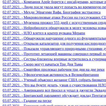
02.07.2021. - Компания Apple борется с инсайдерами, которые
02.07.2021. - Люди после укола могут попасть во временную п
02.07.2021. - Мехди Эбрагими Вафа. Биография экстрасенса
02.07.2021. - Микроволновые атаки России на госслужащих 
02.07.2021. - Мужчина прожил 555 дней с искусственным серд
02.07.2021. - Нейробиологи обнаружили в мозге человека нов
02.07.2021. - НЛО влетел в кратер вулкана Мерапи
02.07.2021. - Обнаружили нарушение одного из фундаменталь
02.07.2021. - Открыли катализатор для получения кислородног
02.07.2021. - Показали управляющего природными стихиями д
02.07.2021. - Прототип летающей машины совершил первый п
02.07.2021. - Сестры-близнецы впервые встретились в суперма
02.07.2021. - Скоро могут начаться Три Дня Тьмы
02.07.2021. - Смартфон пролежал рабочим три дня на дне реки
02.07.2021. - Уфологическая активность в Великобритании
02.07.2021. - Ученый объяснил желание США собрать биомате
02.07.2021. - Что вы будете делать, узнав о существовании НЛ
03.07.2021. - Американец все бросил и уехал в джунгли Эквад
03.07.2021. - Британский парламент обсуждает доклад Пентаго
03.07.2021. - Гадание на песке
03.07.2021. - Горизонт событий черных дыр не может уменьша