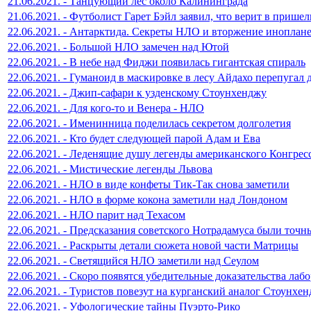
21.06.2021. - Танцующий лес около Калининграда
21.06.2021. - Футболист Гарет Бэйл заявил, что верит в прише
22.06.2021. - Антарктида. Секреты НЛО и вторжение иноплан
22.06.2021. - Большой НЛО замечен над Ютой
22.06.2021. - В небе над Фиджи появилась гигантская спираль
22.06.2021. - Гуманоид в маскировке в лесу Айдахо перепугал 
22.06.2021. - Джип-сафари к узденскому Стоунхенджу
22.06.2021. - Для кого-то и Венера - НЛО
22.06.2021. - Именинница поделилась секретом долголетия
22.06.2021. - Кто будет следующей парой Адам и Ева
22.06.2021. - Леденящие душу легенды американского Конгрес
22.06.2021. - Мистические легенды Львова
22.06.2021. - НЛО в виде конфеты Тик-Так снова заметили
22.06.2021. - НЛО в форме кокона заметили над Лондоном
22.06.2021. - НЛО парит над Техасом
22.06.2021. - Предсказания советского Нотрадамуса были точн
22.06.2021. - Раскрыты детали сюжета новой части Матрицы
22.06.2021. - Светящийся НЛО заметили над Сеулом
22.06.2021. - Скоро появятся убедительные доказательства ла
22.06.2021. - Туристов повезут на курганский аналог Стоунхе
22.06.2021. - Уфологические тайны Пуэрто-Рико