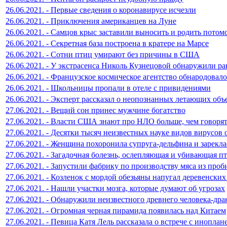
26.06.2021. - Первые сведения о коронавирусе исчезли
26.06.2021. - Приключения американцев на Луне
26.06.2021. - Самцов крыс заставили выносить и родить потом
26.06.2021. - Секретная база построена в кратере на Марсе
26.06.2021. - Сотни птиц умирают без причины в США
26.06.2021. - У экстрасенса Николь Кузнецовой обнаружили ра
26.06.2021. - Французское космическое агентство обнародов
26.06.2021. - Школьницы пропали в отеле с привидениями
26.06.2021. - Эксперт рассказал о неопознанных летающих объ
27.06.2021. - Вещий сон принес мужчине богатство
27.06.2021. - Власти США знают про НЛО больше, чем говоря
27.06.2021. - Десятки тысяч неизвестных науке видов вирусов
27.06.2021. - Женщина похоронила супруга-дельфина и зарекл
27.06.2021. - Загадочная болезнь, ослепляющая и убивающая п
27.06.2021. - Запустили фабрику по производству мяса из проб
27.06.2021. - Козленок с мордой обезьяны напугал деревенски
27.06.2021. - Нашли участки мозга, которые думают об угрозах
27.06.2021. - Обнаружили неизвестного древнего человека-дра
27.06.2021. - Огромная черная пирамида появилась над Китаем
27.06.2021. - Певица Катя Лель рассказала о встрече с инопла