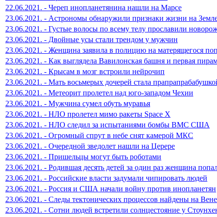
22.06.2021. - Череп инопланетянина нашли на Марсе
23.06.2021. - Астрономы обнаружили признаки жизни на Земл
23.06.2021. - Густые волосы по всему телу прославили новоро
23.06.2021. - Двойные усы стали трендом у мужчин
23.06.2021. - Женщина заявила в полицию на матерящегося по
23.06.2021. - Как выглядела Вавилонская башня и первая пира
23.06.2021. - Крысам в мозг встроили нейрочип
23.06.2021. - Мать восьмерых дочерей стала прапрапрабабушко
23.06.2021. - Метеорит пролетел над юго-западом Чехии
23.06.2021. - Мужчина сумел обуть муравья
23.06.2021. - НЛО пролетел мимо ракеты Space X
23.06.2021. - НЛО следил за испытаниями бомбы ВМС США
23.06.2021. - Огромный спрут в небе снят камерой МКС
23.06.2021. - Очередной зведолет нашли на Церере
23.06.2021. - Пришельцы могут быть роботами
23.06.2021. - Родившая десять детей за один раз женщина попа
23.06.2021. - Российские власти задумали чипировать людей
23.06.2021. - Россия и США начали войну против инопланетян
23.06.2021. - Следы тектонических процессов найдены на Вен
23.06.2021. - Сотни людей встретили солнцестояние у Стоунх