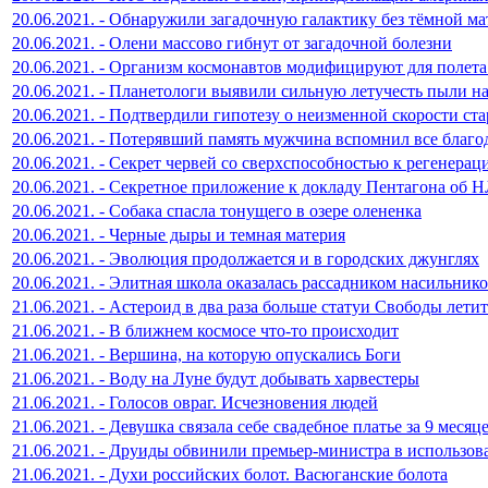
20.06.2021. - Обнаружили загадочную галактику без тёмной м
20.06.2021. - Олени массово гибнут от загадочной болезни
20.06.2021. - Организм космонавтов модифицируют для полета
20.06.2021. - Планетологи выявили сильную летучесть пыли н
20.06.2021. - Подтвердили гипотезу о неизменной скорости ст
20.06.2021. - Потерявший память мужчина вспомнил все благо
20.06.2021. - Секрет червей со сверхспособностью к регенерац
20.06.2021. - Секретное приложение к докладу Пентагона об 
20.06.2021. - Собака спасла тонущего в озере олененка
20.06.2021. - Черные дыры и темная материя
20.06.2021. - Эволюция продолжается и в городских джунглях
20.06.2021. - Элитная школа оказалась рассадником насильник
21.06.2021. - Астероид в два раза больше статуи Свободы летит
21.06.2021. - В ближнем космосе что-то происходит
21.06.2021. - Вершина, на которую опускались Боги
21.06.2021. - Воду на Луне будут добывать харвестеры
21.06.2021. - Голосов овраг. Исчезновения людей
21.06.2021. - Девушка связала себе свадебное платье за 9 месяц
21.06.2021. - Друиды обвинили премьер-министра в использо
21.06.2021. - Духи российских болот. Васюганские болота