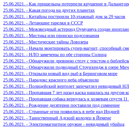
25.06.2021. - Как пришельцы потерпели крушение в Дальнегор
25.06.2021. - Какая погода на других планетах
25.06.2021. - Китайцы построили 10-этажный дом за 29 часов
25.06.2021. - Летающие тарелки в СССР
25.06.2021. - Межзвездный астероид Оумуамуа создан инопла
25.06.2021. - Мистика или происки подсознания
25.06.2021. - Мистические тайны Ловозера
25.06.2021. - Начали монтировать супер-магнит, способный см
25.06.2021. - НЛО замечены по обе стороны Солнца
25.06.2021. - Обнаружили древнюю стелу с текстом о библейс
25.06.2021. - Обнаружили подводный Стоунхендж в озере Ми
25.06.2021. - Открыли новый вид рыб в Беринговом море
25.06.2021. - Парадокс красного неба объяснили
25.06.2021. - Полицейский вертолет запечатлел невидимый Н
25.06.2021. - Пропавшая 7 лет назад каска нашлась на другом к
25.06.2021. - Пропавшая собака вернулась к хозяевам спустя 11 
25.06.2021. - Рождение десятерни поставили под сомнение
25.06.2021. - Странные огни появились в небе над Индией
25.06.2021. - Таинственный Адский колодец в Йемене
25.06.2021. - Электромагнитное оружие - невидимый убийца