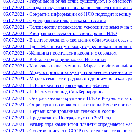
06.07.2021. - Разумные инопланетяне существуют, но опасност
06.07.2021. - Создан искусственный аналог человеческого мозг
06.07.2021. - Сокрытие информации об НЛО подходит к концу
06.07.2021. - Супердолгожитель рассказал о жизни
06.07.2021. - Человечеству предсказали ускоренную замену на 
07.07.2021. - Австралия рассекретила свои архивы НЛО
07.07.2021. - В центре звездного скопления обнаружили сразу
07.07.2021. - Где в Млечном пути могут существовать цивилиз
07.07.2021. - Женщина проснулась в кровати с сервалом
07.07.2021. - К Земле подтащили колеса Иезекииля
07.07.2021. - Как ровер нашел метан на Марсе, а орбитальный а
07.07.2021. - Модель приняли за куклу из-за неестественного т
07.07.2021. - Модель семь лет страдала от одиночества из-за кр
07.07.2021. - НЛО вывел из строя радар истребителя
07.07.2021. - НЛО заметили над Сан-Бернардино
07.07.2021. - Она рассказала о крушении НЛО в Розуэлле и зап
07.07.2021. - Опровергли возможность жизни на Венере в изв
07.07.2021. - Первый клонированный теленок в России
07.07.2021. - Предсказания Нострадамуса на 2021 год
07.07.2021. - Размер ядра каменистой планеты определяется м
07.07.2021. - Сенатор приехал в СССР и увидел две летающие 