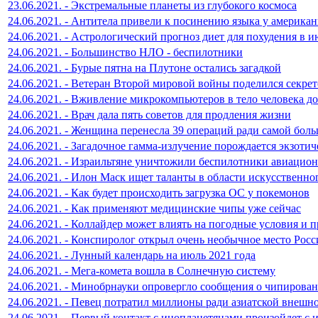
23.06.2021. - Экстремальные планеты из глубокого космоса
24.06.2021. - Антитела привели к посинению языка у америка
24.06.2021. - Астрологический прогноз диет для похудения в 
24.06.2021. - Большинство НЛО - беспилотники
24.06.2021. - Бурые пятна на Плутоне остались загадкой
24.06.2021. - Ветеран Второй мировой войны поделился секре
24.06.2021. - Вживление микрокомпьютеров в тело человека д
24.06.2021. - Врач дала пять советов для продления жизни
24.06.2021. - Женщина перенесла 39 операций ради самой бол
24.06.2021. - Загадочное гамма-излучение порождается экзоти
24.06.2021. - Израильтяне уничтожили беспилотники авиацио
24.06.2021. - Илон Маск ищет таланты в области искусственно
24.06.2021. - Как будет происходить загрузка ОС у покемонов
24.06.2021. - Как применяют медицинские чипы уже сейчас
24.06.2021. - Коллайдер может влиять на погодные условия и 
24.06.2021. - Конспиролог открыл очень необычное место Рос
24.06.2021. - Лунный календарь на июль 2021 года
24.06.2021. - Мега-комета вошла в Солнечную систему
24.06.2021. - Минобрнауки опровергло сообщения о чипирова
24.06.2021. - Певец потратил миллионы ради азиатской внешн
24.06.2021. - Первый контакт с инопланетянами произойдет 