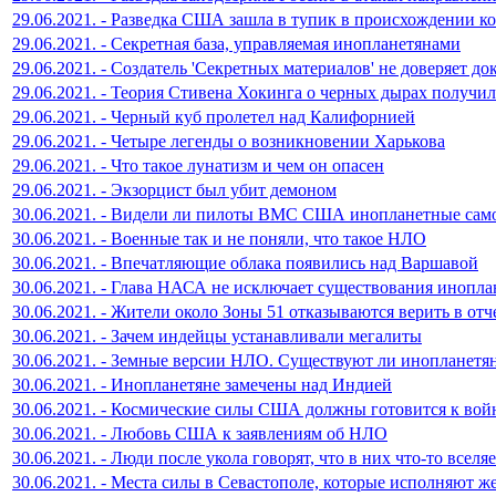
29.06.2021. - Разведка США зашла в тупик в происхождении к
29.06.2021. - Секретная база, управляемая инопланетянами
29.06.2021. - Создатель 'Секретных материалов' не доверяет д
29.06.2021. - Теория Стивена Хокинга о черных дырах получи
29.06.2021. - Черный куб пролетел над Калифорнией
29.06.2021. - Четыре легенды о возникновении Харькова
29.06.2021. - Что такое лунатизм и чем он опасен
29.06.2021. - Экзорцист был убит демоном
30.06.2021. - Видели ли пилоты ВМС США инопланетные сам
30.06.2021. - Военные так и не поняли, что такое НЛО
30.06.2021. - Впечатляющие облака появились над Варшавой
30.06.2021. - Глава НАСА не исключает существования инопла
30.06.2021. - Жители около Зоны 51 отказываются верить в от
30.06.2021. - Зачем индейцы устанавливали мегалиты
30.06.2021. - Земные версии НЛО. Существуют ли инопланетя
30.06.2021. - Инопланетяне замечены над Индией
30.06.2021. - Космические силы США должны готовится к вой
30.06.2021. - Любовь США к заявлениям об НЛО
30.06.2021. - Люди после укола говорят, что в них что-то вселя
30.06.2021. - Места силы в Севастополе, которые исполняют ж