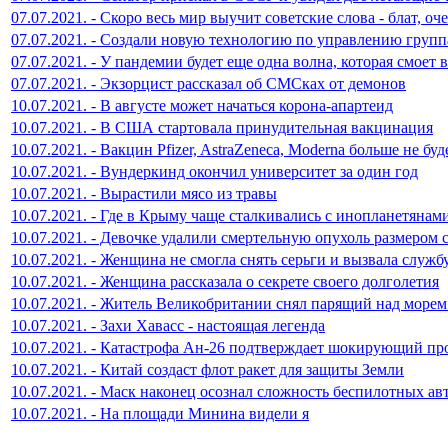
07.07.2021. - Скоро весь мир выучит советские слова - блат, о
07.07.2021. - Создали новую технологию по управлению груп
07.07.2021. - У пандемии будет еще одна волна, которая смоет 
07.07.2021. - Экзорцист рассказал об СМСках от демонов
10.07.2021. - В августе может начаться корона-апартеид
10.07.2021. - В США стартовала принудительная вакцинация
10.07.2021. - Вакцин Pfizer, AstraZeneca, Moderna больше не буд
10.07.2021. - Вундеркинд окончил университет за один год
10.07.2021. - Вырастили мясо из травы
10.07.2021. - Где в Крыму чаще сталкивались с инопланетянам
10.07.2021. - Девочке удалили смертельную опухоль размером
10.07.2021. - Женщина не смогла снять серьги и вызвала служб
10.07.2021. - Женщина рассказала о секрете своего долголетия
10.07.2021. - Житель Великобритании снял парящий над море
10.07.2021. - Захи Хавасс - настоящая легенда
10.07.2021. - Катастрофа Ан-26 подтверждает шокирующий пр
10.07.2021. - Китай создаст флот ракет для защиты Земли
10.07.2021. - Маск наконец осознал сложность беспилотных а
10.07.2021. - На площади Минина видели я