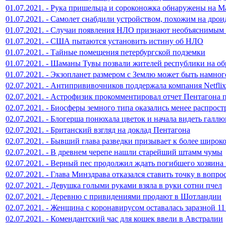
01.07.2021. - Рука пришельца и сороконожка обнаружены на М
01.07.2021. - Самолет снабдили устройством, похожим на дро
01.07.2021. - Случаи появления НЛО признают необъяснимым
01.07.2021. - США пытаются установить истину об НЛО
01.07.2021. - Тайные помещения петербургской подземки
01.07.2021. - Шаманы Тувы позвали жителей республики на о
01.07.2021. - Экзопланет размером с Землю может быть намно
02.07.2021. - Антипрививочников поддержала компания Netflix
02.07.2021. - Астрофизик прокомментировал отчет Пентагона
02.07.2021. - Биосферы земного типа оказались менее распро
02.07.2021. - Блогерша понюхала цветок и начала видеть галл
02.07.2021. - Британский взгляд на доклад Пентагона
02.07.2021. - Бывший глава разведки призывает к более шир
02.07.2021. - В древнем черепе нашли старейший штамм чумы
02.07.2021. - Верный пес продолжил ждать погибшего хозяина 
02.07.2021. - Глава Минздрава отказался ставить точку в вопр
02.07.2021. - Девушка голыми руками взяла в руки сотни пчел
02.07.2021. - Деревню с привидениями продают в Шотландии
02.07.2021. - Женщина с коронавирусом оставалась заразной 11
02.07.2021. - Комендантский час для кошек ввели в Австралии