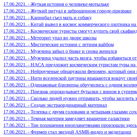
17.06.2021. - Жуткая история о человеке-мотыльке
17.06.2021. - Жуткий ритуал в заброшенном городе-призраке
17.06.2021. - Каннибал съел мать и собаку
17.06.2021. - Китай вывел в космос коммерческого охотника н
17.06.2021. - Космические туристы смогут купить свой скафан
17.06.2021. - Метеорит упал во дворе школы
17.06.2021. - Мистические истории с летним вайбом
17.06.2021. - Мужчина забыл о браке и снова женился
17.06.2021. - Мужчина удалил часть мозга, чтобы избавиться от
17.06.2021. - НАСА предложит космическим туристам туры н
17.06.2021. - Нейроученые обнаружили феномен, который они 
17.06.2021. - Нити вселенской паутины вращаются вокруг свое
17.06.2021. - Одинаковые близнецы обручились с одним возл
17.06.2021. - Призрак опрокидывает бутылки с вином в суперм
17.06.2021. - Сколько людей нужно отправить, чтобы заселить 
17.06.2021. - Создан экстраординарный материал
17.06.2021. - Теленка с двумя головами и четырьмя глазами со
17.06.2021. - Темная материя замедляет вращение галактики
17.06.2021. - Три похищения инопланетянами произошли здесь
17.06.2021. - Фермер стал звездой ASMR-видео и медитации