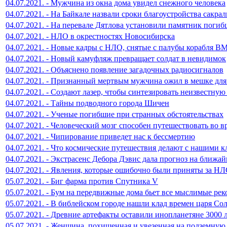
04.07.2021. - Мужчина из окна дома увидел снежного человека
04.07.2021. - На Байкале назвали сроки благоустройства сакра
04.07.2021. - На перевале Дятлова установили памятник поги
04.07.2021. - НЛО в окрестностях Новосибирска
04.07.2021. - Новые кадры с НЛО, снятые с палубы корабля
04.07.2021. - Новый камуфляж превращает солдат в невидимок
04.07.2021. - Объяснено появление загадочных радиосигналов
04.07.2021. - Признанный мертвым мужчина ожил в мешке для
04.07.2021. - Создают лазер, чтобы синтезировать неизвестну
04.07.2021. - Тайны подводного города Шичен
04.07.2021. - Ученые погибшие при странных обстоятельствах
04.07.2021. - Человеческий мозг способен путешествовать во 
04.07.2021. - Чипирование приведет нас к бессмертию
04.07.2021. - Что космические путешествия делают с нашими 
04.07.2021. - Экстрасенс Дебора Дэвис дала прогноз на ближай
04.07.2021. - Явления, которые ошибочно были приняты за Н
05.07.2021. - Биг фарма против Спутника V
05.07.2021. - Бум на передвижные дома бьет все мыслимые ре
05.07.2021. - В библейском городе нашли клад времен царя Со
05.07.2021. - Древние артефакты оставили инопланетяне 3000 л
05.07.2021. - Женщина, похищенная и увезенная на подземную