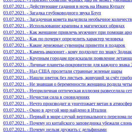
03.07.2021. - Действующие гадания в ночь на Ивана Купалу
03.07.2021. - Загадка глубоководного звука Блуп
03.07.2021. - Загадочная комета выделила необычное количест
03.07.2021. - Использование крапивы в магических обрядах
03.07.2021. - Как женщине привлечь мужчину при помощи аро
03.07.2021. - Как по почерку определить характер человека
03.07.2021. - Какие денежные сувениры привезти в подарок
03.07.2021. - Камень амазонит - кому подходит по знаку Зодиак
03.07.2021. - Крупным городам предсказали появление летаю
03.07.2021. - Личные планеты-покровители для каждого знака 
03.07.2021. - Над США пролетали странные зеленые шары
03.07.2021. - Нашли цветок без листьев, живущий за счёт гриб
03.07.2021. - Не знавшая о беременности женщина родила четы
03.07.2021. - Неприличная оптическая иллюзия развеселила сет
03.07.2021. - Нечистая сила в сновидениях
03.07.2021. - Нечто производит и уничтожает метан в атмосфе
03.07.2021. - Окно в другой мир найдено в Италии
03.07.2021. - Первый в мире случай вертикального перелома п
03.07.2021. - Почему из китайского заповедника убежали слон
03.07.2021. - Почему нельзя дружить с дельфинами