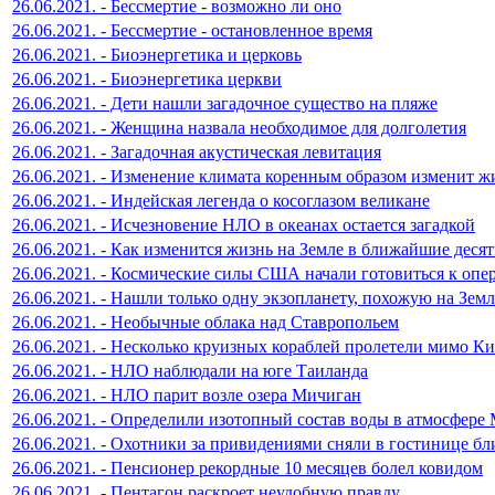
26.06.2021. - Бессмертие - возможно ли оно
26.06.2021. - Бессмертие - остановленное время
26.06.2021. - Биоэнергетика и церковь
26.06.2021. - Биоэнергетика церкви
26.06.2021. - Дети нашли загадочное существо на пляже
26.06.2021. - Женщина назвала необходимое для долголетия
26.06.2021. - Загадочная акустическая левитация
26.06.2021. - Изменение климата коренным образом изменит ж
26.06.2021. - Индейская легенда о косоглазом великане
26.06.2021. - Исчезновение НЛО в океанах остается загадкой
26.06.2021. - Как изменится жизнь на Земле в ближайшие деся
26.06.2021. - Космические силы США начали готовиться к опе
26.06.2021. - Нашли только одну экзопланету, похожую на Зем
26.06.2021. - Необычные облака над Ставропольем
26.06.2021. - Несколько круизных кораблей пролетели мимо К
26.06.2021. - НЛО наблюдали на юге Таиланда
26.06.2021. - НЛО парит возле озера Мичиган
26.06.2021. - Определили изотопный состав воды в атмосфере
26.06.2021. - Охотники за привидениями сняли в гостинице б
26.06.2021. - Пенсионер рекордные 10 месяцев болел ковидом
26.06.2021. - Пентагон раскроет неудобную правду