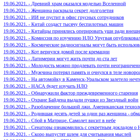
19.06.2021. - Древний храм оказался моделью Вселенной
19.06.2021. - Женщина раскрыла секрет долголетия
19.06.2021. - ИИ не пустит в офис грусных сотрудников
19.06.2021. - Китай создаст тысячу беспилотных машин
19.06.2021. - Китайцы принялись оперировать уши ради внешн
19.06.2021. - Комиссия по изучению НЛО Уругвая опубликова
19.06.2021. - Космические радиосигналы могут быть исполь
19.06.2021. - Кот вернулся домой после кремации
19.06.2021. - Латимерии могут жить почти до ста лет
19.06.2021. - Молодость можно продлевать почти неограничен
19.06.2021. - Мужчина потерял память и очнулся в теле новор
19.06.2021. - На автомойку в Каменск-Уральском залетело нечт
19.06.2021. - НАСА будет изучать НЛО
19.06.2021. - Обнаружили фактор преждевременного старения
19.06.2021. - Охране Байдена выдали пушки из Звездный войн
19.06.2021. - Разоблачение большой лжи. Американская техн
19.06.2021. - Родившая десять детей за один раз женщина - об
19.06.2021. - Сбой в Матрице. Самолет висит в небе
19.06.2021. - Сенаторы ознакомились с секретным докладом о
19.06.2021. - Скоро выпустят шлем для считывания мыслей