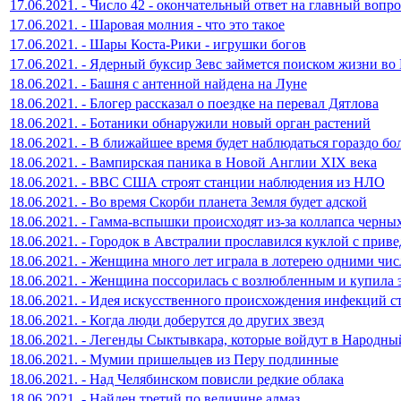
17.06.2021. - Число 42 - окончательный ответ на главный вопро
17.06.2021. - Шаровая молния - что это такое
17.06.2021. - Шары Коста-Рики - игрушки богов
17.06.2021. - Ядерный буксир Зевс займется поиском жизни во
18.06.2021. - Башня с антенной найдена на Луне
18.06.2021. - Блогер рассказал о поездке на перевал Дятлова
18.06.2021. - Ботаники обнаружили новый орган растений
18.06.2021. - В ближайшее время будет наблюдаться гораздо 
18.06.2021. - Вампирская паника в Новой Англии XIX века
18.06.2021. - ВВС США строят станции наблюдения из НЛО
18.06.2021. - Во время Скорби планета Земля будет адской
18.06.2021. - Гамма-вспышки происходят из-за коллапса черны
18.06.2021. - Городок в Австралии прославился куклой с прив
18.06.2021. - Женщина много лет играла в лотерею одними чи
18.06.2021. - Женщина поссорилась с возлюбленным и купила 
18.06.2021. - Идея искусственного происхождения инфекций с
18.06.2021. - Когда люди доберутся до других звезд
18.06.2021. - Легенды Сыктывкара, которые войдут в Народны
18.06.2021. - Мумии пришельцев из Перу подлинные
18.06.2021. - Над Челябинском повисли редкие облака
18.06.2021. - Найден третий по величине алмаз