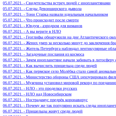
05.07.2021. - Свидетельства встреч людей с инопланетянами
05.07.2021. - Следы Девонширского дьявола
05.07.2021. - Тони Старка назвали идеальным начальником
05.07.2021. - Что происходит после смерти
05.07.2021. - Юндум - аэродром для виманов
06.07.2021. - А вы верите в НЛО
06.07.2021. - Геоглифы обнаружили на дне Атлантического оке
06.07.2021. - Жених умер за несколько минут до заключения бр
06.07.2021. - Житель Петербурга наблюдал лентикулярные обл
06.07.2021. - Загадочные послания из космоса
06.07.2021. - Зачем инопланетяне начали забивать в литосферу 
06.07.2021. - Как вычислить пришельца среди людей
06.07.2021. - Как пермское село Молёбка стало самой аномаль
06.07.2021. - Министерство обороны США цензурировало фил
06.07.2021. - Мужчина установил мировой рекорд по поеданию
06.07.2021. - НЛО - это проделки русских
06.07.2021. - НЛО над Новосибирском
06.07.2021. - Нострадамус предрёк коронавирус
06.07.2021. - Почему же так популярно искать следы иноплане
06.07.2021. - Пришельцы живут среди людей