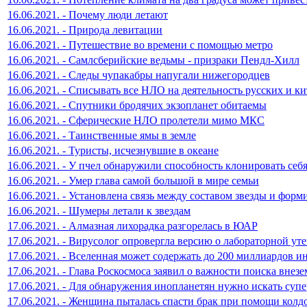
16.06.2021. - Почему люди летают
16.06.2021. - Природа левитации
16.06.2021. - Путешествие во времени с помощью метро
16.06.2021. - Самлсберийские ведьмы - призраки Пендл-Хилл
16.06.2021. - Следы чупакабры напугали нижегородцев
16.06.2021. - Списывать все НЛО на деятельность русских и ки
16.06.2021. - Спутники бродячих экзопланет обитаемы
16.06.2021. - Сферические НЛО пролетели мимо МКС
16.06.2021. - Таинственные ямы в земле
16.06.2021. - Туристы, исчезнувшие в океане
16.06.2021. - У пчел обнаружили способность клонировать себ
16.06.2021. - Умер глава самой большой в мире семьи
16.06.2021. - Установлена связь между составом звезды и фор
16.06.2021. - Шумеры летали к звездам
17.06.2021. - Алмазная лихорадка разгорелась в ЮАР
17.06.2021. - Вирусолог опровергла версию о лабораторной ут
17.06.2021. - Вселенная может содержать до 200 миллиардов
17.06.2021. - Глава Роскосмоса заявил о важности поиска внез
17.06.2021. - Для обнаружения инопланетян нужно искать суп
17.06.2021. - Женщина пыталась спасти брак при помощи колд