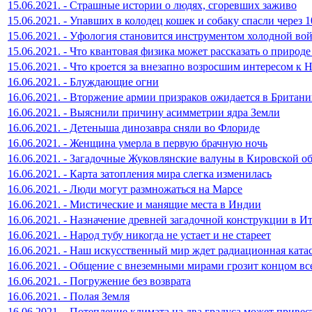
15.06.2021. - Страшные истории о людях, сгоревших заживо
15.06.2021. - Упавших в колодец кошек и собаку спасли через 
15.06.2021. - Уфология становится инструментом холодной во
15.06.2021. - Что квантовая физика может рассказать о природ
15.06.2021. - Что кроется за внезапно возросшим интересом к
16.06.2021. - Блуждающие огни
16.06.2021. - Вторжение армии призраков ожидается в Британ
16.06.2021. - Выяснили причину асимметрии ядра Земли
16.06.2021. - Детеныша динозавра сняли во Флориде
16.06.2021. - Женщина умерла в первую брачную ночь
16.06.2021. - Загадочные Жуковлянские валуны в Кировской о
16.06.2021. - Карта затопления мира слегка изменилась
16.06.2021. - Люди могут размножаться на Марсе
16.06.2021. - Мистические и манящие места в Индии
16.06.2021. - Назначение древней загадочной конструкции в И
16.06.2021. - Народ тубу никогда не устает и не стареет
16.06.2021. - Наш искусственный мир ждет радиационная ката
16.06.2021. - Общение с внеземными мирами грозит концом вс
16.06.2021. - Погружение без возврата
16.06.2021. - Полая Земля
16.06.2021. - Потепление климата на два градуса может приве