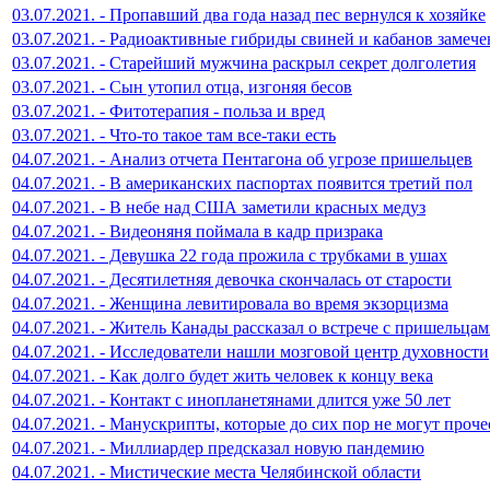
03.07.2021. - Пропавший два года назад пес вернулся к хозяйке
03.07.2021. - Радиоактивные гибриды свиней и кабанов заме
03.07.2021. - Старейший мужчина раскрыл секрет долголетия
03.07.2021. - Сын утопил отца, изгоняя бесов
03.07.2021. - Фитотерапия - польза и вред
03.07.2021. - Что-то такое там все-таки есть
04.07.2021. - Анализ отчета Пентагона об угрозе пришельцев
04.07.2021. - В американских паспортах появится третий пол
04.07.2021. - В небе над США заметили красных медуз
04.07.2021. - Видеоняня поймала в кадр призрака
04.07.2021. - Девушка 22 года прожила с трубками в ушах
04.07.2021. - Десятилетняя девочка скончалась от старости
04.07.2021. - Женщина левитировала во время экзорцизма
04.07.2021. - Житель Канады рассказал о встрече с пришельца
04.07.2021. - Исследователи нашли мозговой центр духовности
04.07.2021. - Как долго будет жить человек к концу века
04.07.2021. - Контакт с инопланетянами длится уже 50 лет
04.07.2021. - Манускрипты, которые до сих пор не могут проче
04.07.2021. - Миллиардер предсказал новую пандемию
04.07.2021. - Мистические места Челябинской области