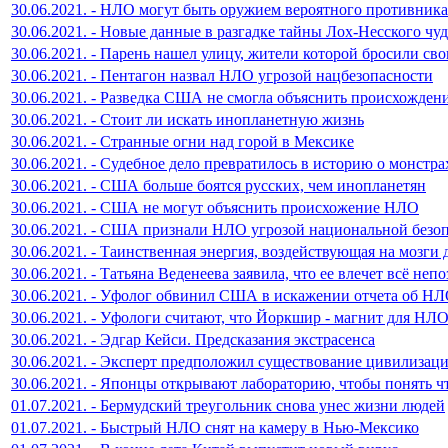
30.06.2021. - НЛО могут быть оружием вероятного противника
30.06.2021. - Новые данные в разгадке тайны Лох-Несского чу
30.06.2021. - Парень нашел улицу, жители которой бросили св
30.06.2021. - Пентагон назвал НЛО угрозой нацбезопасности
30.06.2021. - Разведка США не смогла объяснить происхожде
30.06.2021. - Стоит ли искать инопланетную жизнь
30.06.2021. - Странные огни над горой в Мексике
30.06.2021. - Судебное дело превратилось в историю о монстр
30.06.2021. - США больше боятся русских, чем инопланетян
30.06.2021. - США не могут объяснить происхожение НЛО
30.06.2021. - США признали НЛО угрозой национальной безо
30.06.2021. - Таинственная энергия, воздействующая на мозг
30.06.2021. - Татьяна Веденеева заявила, что ее влечет всё неп
30.06.2021. - Уфолог обвинил США в искажении отчета об Н
30.06.2021. - Уфологи считают, что Йоркшир - магнит для НЛ
30.06.2021. - Эдгар Кейси. Предсказания экстрасенса
30.06.2021. - Эксперт предположил существование цивилизац
30.06.2021. - Японцы открывают лабораторию, чтобы понять ч
01.07.2021. - Бермудский треугольник снова унес жизни людей
01.07.2021. - Быстрый НЛО снят на камеру в Нью-Мексико