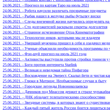
24.06.2021. - Прогноз по картам Таро на июль 2021
24.06.2021. - Робота наусили различать прозрачные предметы
24.06.2021. - Рыбак нашел в желудке рыбы бутылку виски
24.06.2021. - Следы внеземной жизни научились определять на
24.06.2021. - Сто долгожителей раскрыли секреты долголетия
24.06.2021. - Странное исчезновение Отца Кинематографии
24.06.2021. - Технологии инков, которыми мы не владеем
24.06.2021. - Умерший мужчина пришел в себя и озадачил мед
24.06.2021. - Ученые объяснили необходимость программы по
24.06.2021. - Фэн-шуй прогноз на июль 2021 года
25.06.2021. - Активисты выступили против стройки тоннеля у
25.06.2021. - Боги против интернета Starlink
25.06.2021. - Великая и неведомая тайна Пифагора
25.06.2021. - Восхождение на Эверест. Скальп йети и чистая к
25.06.2021. - Глюки в Матрице. Необъяснимые случаи в быту
25.06.2021. - Городские легенды Новониколаевска
25.06.2021. - Дачников под Миассом держит в страхе чупакабр
25.06.2021. - ДНК обладает телепатическими способностями
25.06.2021. - Звездные системы, в которых знают о существов
25.06.2021. - Каждый пятый житель России боится лишиться ра