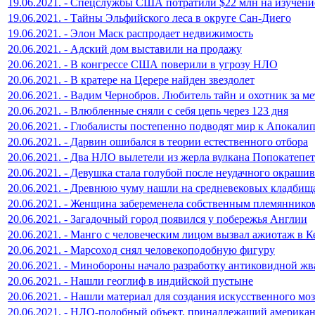
19.06.2021. - Спецслужбы США потратили $22 млн на изучен
19.06.2021. - Тайны Эльфийского леса в округе Сан-Диего
19.06.2021. - Элон Маск распродает недвижимость
20.06.2021. - Адский дом выставили на продажу
20.06.2021. - В конгрессе США поверили в угрозу НЛО
20.06.2021. - В кратере на Церере найден звездолет
20.06.2021. - Вадим Чернобров. Любитель тайн и охотник за м
20.06.2021. - Влюбленные сняли с себя цепь через 123 дня
20.06.2021. - Глобалисты постепенно подводят мир к Апокали
20.06.2021. - Дарвин ошибался в теории естественного отбора
20.06.2021. - Два НЛО вылетели из жерла вулкана Попокатепе
20.06.2021. - Девушка стала голубой после неудачного окраши
20.06.2021. - Древнюю чуму нашли на средневековых кладбищ
20.06.2021. - Женщина забеременела собственным племяннико
20.06.2021. - Загадочный город появился у побережья Англии
20.06.2021. - Манго с человеческим лицом вызвал ажиотаж в 
20.06.2021. - Марсоход снял человекоподобную фигуру
20.06.2021. - Минобороны начало разработку антиковидной жв
20.06.2021. - Нашли геоглиф в индийской пустыне
20.06.2021. - Нашли материал для создания искусственного моз
20.06.2021. - НЛО-подобный объект, принадлежащий америка