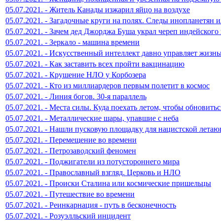
05.07.2021. - Житель Канады изжарил яйцо на воздухе
05.07.2021. - Загадочные круги на полях. Следы инопланетян 
05.07.2021. - Зачем дед Джорджа Буша украл череп индейского
05.07.2021. - Зеркало - машина времени
05.07.2021. - Искусственный интеллект давно управляет жизн
05.07.2021. - Как заставить всех пройти вакцинацию
05.07.2021. - Крушение НЛО у Корбозера
05.07.2021. - Кто из миллиардеров первым полетит в космос
05.07.2021. - Линия богов. 30-я параллель
05.07.2021. - Места силы. Куда поехать летом, чтобы обновитьс
05.07.2021. - Металлические шары, упавшие с неба
05.07.2021. - Нашли пусковую площадку для нацистской лета
05.07.2021. - Перемещение во времени
05.07.2021. - Петрозаводский феномен
05.07.2021. - Поджигатели из потустороннего мира
05.07.2021. - Православный взгляд. Церковь и НЛО
05.07.2021. - Происки Сталина или космические пришельцы
05.07.2021. - Путешествие во времени
05.07.2021. - Реинкарнация - путь в бесконечность
05.07.2021. - Розуэлльский инцидент