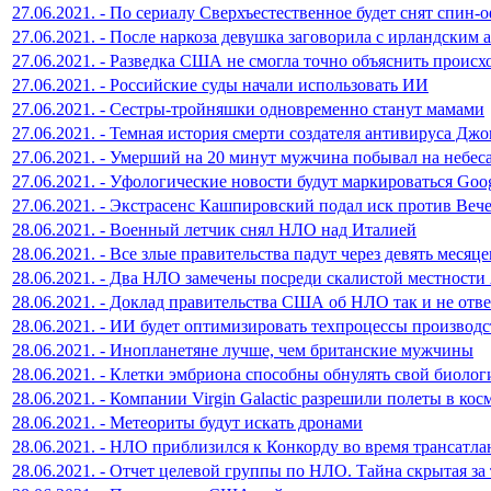
27.06.2021. - По сериалу Сверхъестественное будет снят спин
27.06.2021. - После наркоза девушка заговорила с ирландским 
27.06.2021. - Разведка США не смогла точно объяснить прои
27.06.2021. - Российские суды начали использовать ИИ
27.06.2021. - Сестры-тройняшки одновременно станут мамами
27.06.2021. - Темная история смерти создателя антивируса Дж
27.06.2021. - Умерший на 20 минут мужчина побывал на небес
27.06.2021. - Уфологические новости будут маркироваться Goo
27.06.2021. - Экстрасенс Кашпировский подал иск против Веч
28.06.2021. - Военный летчик снял НЛО над Италией
28.06.2021. - Все злые правительства падут через девять месяце
28.06.2021. - Два НЛО замечены посреди скалистой местност
28.06.2021. - Доклад правительства США об НЛО так и не отве
28.06.2021. - ИИ будет оптимизировать техпроцессы производ
28.06.2021. - Инопланетяне лучше, чем британские мужчины
28.06.2021. - Клетки эмбриона способны обнулять свой биолог
28.06.2021. - Компании Virgin Galactic разрешили полеты в кос
28.06.2021. - Метеориты будут искать дронами
28.06.2021. - НЛО приблизился к Конкорду во время трансатла
28.06.2021. - Отчет целевой группы по НЛО. Тайна скрытая з