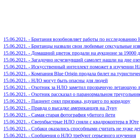
15.06.2021. - Британия возобновляет работы по исследованию
15.06.2021. - Британцы назвали свои любимые сексуальные из
15.06.2021. - Домашний цветок продали на аукционе за 19000 
15.06.2021. - Загадочно исчезнувший самолет нашли на дне о
15.06.2021. - Искусственный интеллект поможет в изучении 
15.06.2021. - Компания Blue Origin продала билет на туристиче
15.06.2021. - НЛО могут быть опасны для людей
15.06.2021. - Охотник за НЛО заметил прозрачную летающую 
15.06.2021. - Охотник рассказал о паранормальном треугольн
15.06.2021. - Пациент снял призрака, идущего по коридору
15.06.2021. - Правда о высадке американцев на Луну
15.06.2021. - Самая старая фотография убитого йети
15.06.2021. - Сверхбыстрые НЛО сняли с квадрокоптера в Юте
15.06.2021. - Собаки оказались способными считать не хуже де
15.06.2021. - Сообщения о НЛО требуют серьезного изучения