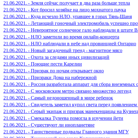
21.06.2021. - Земля сейчас получает в два раза больше тепла
21.06.2021. - Кот бросил хозяйке на лицо мохнатого паука
21.06.2021. - Куда исчезло НЛО, упавшее в горах Тянь-Шаня
21.06.2021. - Летающий гоночный электромобиль успешно про
21.06.2021. - Невероятное солнечное гало наблюдали в штате
21.06.2021. - НЛО заметили во время онлайн-концерта
21.06.2021. - НЛО наблюдали в небе над провинцией Онтарио
21.06.2021. - Новый загадочный тренд - магнитное мясо
21.06.2021. - Охота за следами иных цивилизаций
21.06.2021. - Поющие пести Карелии
21.06.2021. - Призрак по ночам открывает окно
21.06.2021. - Призраки Дома на набережной
21.06.2021. - Россия разработала аппарат для сбора внеземных 
21.06.2021. - С московским метро связано множество легенд
21.06.2021. - Самый недоношенный в мире ребенок
21.06.2021. - Свидетель заметил купол света перед появлением
21.06.2021. - Серый экипаж и призрак манекенщицы на Кузне
21.06.2021. - Смекалка Тулеева помогла в изучении йети
21.06.2021. - Существуют ли инопланетяне
21.06.2021. - Таинственные подвалы Главного здания МГУ