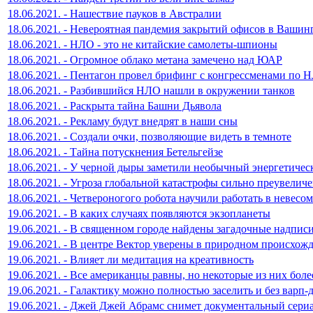
18.06.2021. - Нашествие пауков в Австралии
18.06.2021. - Невероятная пандемия закрытий офисов в Вашин
18.06.2021. - НЛО - это не китайские самолеты-шпионы
18.06.2021. - Огромное облако метана замечено над ЮАР
18.06.2021. - Пентагон провел брифинг с конгрессменами по 
18.06.2021. - Разбившийся НЛО нашли в окружении танков
18.06.2021. - Раскрыта тайна Башни Дьявола
18.06.2021. - Рекламу будут внедрят в наши сны
18.06.2021. - Создали очки, позволяющие видеть в темноте
18.06.2021. - Тайна потускнения Бетельгейзе
18.06.2021. - У черной дыры заметили необычный энергетиче
18.06.2021. - Угроза глобальной катастрофы сильно преувелич
18.06.2021. - Четвероногого робота научили работать в невесо
19.06.2021. - В каких случаях появляются экзопланеты
19.06.2021. - В священном городе найдены загадочные надпис
19.06.2021. - В центре Вектор уверены в природном происхож
19.06.2021. - Влияет ли медитация на креативность
19.06.2021. - Все американцы равны, но некоторые из них боле
19.06.2021. - Галактику можно полностью заселить и без варп-
19.06.2021. - Джей Джей Абрамс снимет документальный сер