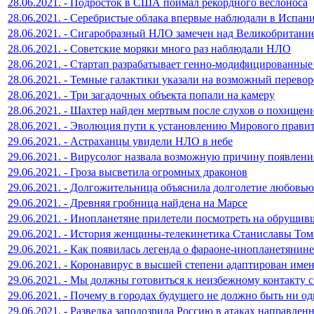
28.06.2021. - Подросток в США поймал рекордного веслоноса
28.06.2021. - Серебристые облака впервые наблюдали в Испан
28.06.2021. - Сигаробразный НЛО замечен над Великобритани
28.06.2021. - Советские моряки много раз наблюдали НЛО
28.06.2021. - Стартап разрабатывает генно-модифицированные
28.06.2021. - Темные галактики указали на возможный перевор
28.06.2021. - Три загадочных объекта попали на камеру
28.06.2021. - Шахтер найден мертвым после слухов о похище
28.06.2021. - Эволюция пути к установлению Мирового прави
29.06.2021. - Астраханцы увидели НЛО в небе
29.06.2021. - Вирусолог назвала возможную причину появлени
29.06.2021. - Гроза высветила огромных драконов
29.06.2021. - Долгожительница объяснила долголетие любовью
29.06.2021. - Древняя гробница найдена на Марсе
29.06.2021. - Инопланетяне прилетели посмотреть на обруши
29.06.2021. - История женщины-телекинетика Станиславы То
29.06.2021. - Как появилась легенда о фараоне-инопланетянине
29.06.2021. - Коронавирус в высшей степени адаптирован имен
29.06.2021. - Мы должны готовиться к неизбежному контакту 
29.06.2021. - Почему в городах будущего не должно быть ни о
29.06.2021. - Разведка заподозрила Россию в атаках направлен