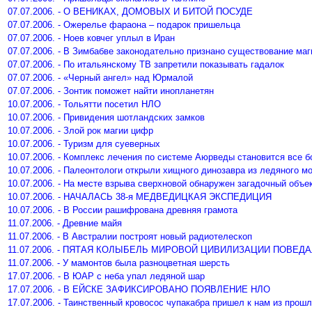
07.07.2006. - О ВЕНИКАХ, ДОМОВЫХ И БИТОЙ ПОСУДЕ
07.07.2006. - Ожерелье фараона – подарок пришельца
07.07.2006. - Ноев ковчег уплыл в Иран
07.07.2006. - В Зимбабве законодательно признано существование маг
07.07.2006. - По итальянскому ТВ запретили показывать гадалок
07.07.2006. - «Черный ангел» над Юрмалой
07.07.2006. - Зонтик поможет найти инопланетян
10.07.2006. - Тольятти посетил НЛО
10.07.2006. - Привидения шотландских замков
10.07.2006. - Злой рок магии цифр
10.07.2006. - Туризм для суеверных
10.07.2006. - Комплекс лечения по системе Аюрведы становится все 
10.07.2006. - Палеонтологи открыли хищного динозавра из ледяного м
10.07.2006. - На месте взрыва сверхновой обнаружен загадочный объе
10.07.2006. - НАЧАЛАСЬ 38-я МЕДВЕДИЦКАЯ ЭКСПЕДИЦИЯ
10.07.2006. - В России рашифрована древняя грамота
11.07.2006. - Древние майя
11.07.2006. - В Австралии построят новый радиотелескоп
11.07.2006. - ПЯТАЯ КОЛЫБЕЛЬ МИРОВОЙ ЦИВИЛИЗАЦИИ ПОВЕД
11.07.2006. - У мамонтов была разноцветная шерсть
17.07.2006. - В ЮАР с неба упал ледяной шар
17.07.2006. - В ЕЙСКЕ ЗАФИКСИРОВАНО ПОЯВЛЕНИЕ НЛО
17.07.2006. - Таинственный кровосос чупакабра пришел к нам из прошл