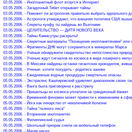
03.05.2006. - Инопланетный флот вторгся в Интернет
03.05.2006. - Загадочный Тибет открывает тайны
03.05.2006. - Поможет ли астрология правильно выбрать идеального д
03.05.2006. - Астрологи утверждают, что внешняя политика США вызы
03.05.2006. - Секреты кунфу ты найдешь во Вьетнаме
03.05.2006. - ЦЕЛИТЕЛЬСТВО — ДИТЯ НОВОГО ВЕКА
03.05.2006. - Тайны Камасутры раскрыты!
03.05.2006. - Секретные материалы "Похищение инопланетянами" или
03.05.2006. - Фрагменты ДНК могут сохраниться в минералах Марса
03.05.2006. - Учёные обнаружили свидетельство непостоянства приро
03.05.2006. - Ученые ждут сигналов из космоса в виде лазерного импу
03.05.2006. - В Мексике найдены останки гигантских крокодилов, жив
03.05.2006. - Ученые: хотите похудеть - родитесь заново
03.05.2006. - Ежедневные водные процедуры смертельно опасны
05.05.2006. - Экстрасенс Кашпировский удивляет диапазоном своих та
05.05.2006. - Ванга была приговорена к расстрелу
05.05.2006. - Пришельцы из космоса уплатили за грандиозный банкет
05.05.2006. - Временной феномен может привести к изменениям в сфе
05.05.2006. - Йога как лекарство от неизлечимой болезни
05.05.2006. - Тайна "пьяного леса"
05.05.2006. - Вторжение инопланетян
05.05.2006. - Филиппинский судья
05.05.2006. - Школьный призрак сняли на мобильный телефон
05.05.2006. - Магия чисел