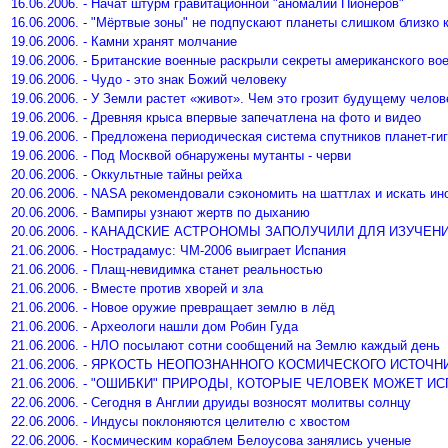
16.06.2006. - Начат штурм гравитационной "аномалии Пионеров"
16.06.2006. - "Мёртвые зоны" не подпускают планеты слишком близко 
19.06.2006. - Камни хранят молчание
19.06.2006. - Британские военные раскрыли секреты американского вое
19.06.2006. - Чудо - это знак Божий человеку
19.06.2006. - У Земли растет «живот». Чем это грозит будущему чело
19.06.2006. - Древняя крыса впервые запечатлена на фото и видео
19.06.2006. - Предложена периодическая система спутников планет-ги
19.06.2006. - Под Москвой обнаружены мутанты - черви
20.06.2006. - Оккультные тайны рейха
20.06.2006. - NASA рекомендовали сэкономить на шаттлах и искать ин
20.06.2006. - Вампиры узнают жертв по дыханию
20.06.2006. - КАНАДСКИЕ АСТРОНОМЫ ЗАПОЛУЧИЛИ ДЛЯ ИЗУЧ
21.06.2006. - Нострадамус: ЧМ-2006 выиграет Испания
21.06.2006. - Плащ-невидимка станет реальностью
21.06.2006. - Вместе против хворей и зла
21.06.2006. - Новое оружие превращает землю в лёд
21.06.2006. - Археологи нашли дом Робин Гуда
21.06.2006. - НЛО посылают сотни сообщений на Землю каждый день
21.06.2006. - ЯРКОСТЬ НЕОПОЗНАННОГО КОСМИЧЕСКОГО ИСТОЧ
21.06.2006. - "ОШИБКИ" ПРИРОДЫ, КОТОРЫЕ ЧЕЛОВЕК МОЖЕТ И
22.06.2006. - Сегодня в Англии друиды возносят молитвы солнцу
22.06.2006. - Индусы поклоняются целителю с хвостом
22.06.2006. - Космическим кораблем Белоусова занялись ученые