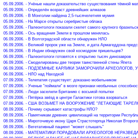
05.09.2006. - Учёные нашли доказательство существования тёмной ма
05.09.2006. - Определён возраст древнейших алмазов
05.09.2006. - В Монголии найдена 2,5-тысячелетняя мумия
05.09.2006. - На Марсе открыты серебристые облака
05.09.2006. - Палеонтологи показали скелет самого крупного бразильс
05.09.2006. - Ось вращения Земли в прошлом менялась
06.09.2006. - В Волгоградской области обнаружен НЛО
06.09.2006. - Великий пророк уже на Земле, и дата Армагеддона предс
06.09.2006. - В Индии обнаружен свой космодром пришельцев?
06.09.2006. - Палеонтологи готовятся к открытию тысяч динозавров
06.09.2006. - Смоделированы две теории таинственной стены Япета
06.09.2006. - ПОДЗЕМНЫЕ КАРЛИКИ ЗАМОРОЧИЛИ АРХЕОЛОГОВ
06.09.2006. - НЛО над Находкой
07.09.2006. - Телепатия существует: доказано мобильником
07.09.2006. - Ученые "поймали" в мозге признаки необычных способнос
07.09.2006. - Люди заселили Британию с восьмой попытки
07.09.2006. - Пятёрка звёзд в центре Галактики готова взорваться
07.09.2006. - США ВОЗЬМЕТ НА ВООРУЖЕНИЕ "ЛЕТАЮЩИЕ ТАРЕЛ
08.09.2006. - Почему скрывают катастрофы НЛО?
08.09.2006. - Памятникам древних цивилизаций на территории Респуб
08.09.2006. - Мироточивую икону Царя Страстотерпца Николая Второг
08.09.2006. - Вегетативный пациент "может слышать"
08.09.2006. - МАТЕМАТИКИ ПОРАДОВАЛИ АРХЕОЛОГОВ НЕРАЗВ