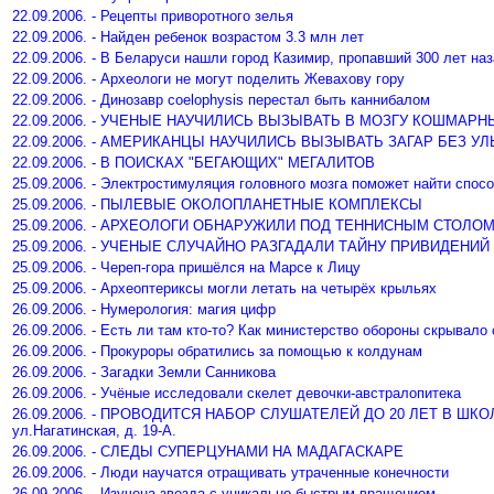
22.09.2006. - Рецепты приворотного зелья
22.09.2006. - Найден ребенок возрастом 3.3 млн лет
22.09.2006. - В Беларуси нашли город Казимир, пропавший 300 лет на
22.09.2006. - Археологи не могут поделить Жевахову гору
22.09.2006. - Динозавр coelophysis перестал быть каннибалом
22.09.2006. - УЧЕНЫЕ НАУЧИЛИСЬ ВЫЗЫВАТЬ В МОЗГУ КОШМАР
22.09.2006. - АМЕРИКАНЦЫ НАУЧИЛИСЬ ВЫЗЫВАТЬ ЗАГАР БЕЗ 
22.09.2006. - В ПОИСКАХ "БЕГАЮЩИХ" МЕГАЛИТОВ
25.09.2006. - Электростимуляция головного мозга поможет найти спос
25.09.2006. - ПЫЛЕВЫЕ ОКОЛОПЛАНЕТНЫЕ КОМПЛЕКСЫ
25.09.2006. - АРХЕОЛОГИ ОБНАРУЖИЛИ ПОД ТЕННИСНЫМ СТОЛ
25.09.2006. - УЧЕНЫЕ СЛУЧАЙНО РАЗГАДАЛИ ТАЙНУ ПРИВИДЕНИЙ
25.09.2006. - Череп-гора пришёлся на Марсе к Лицу
25.09.2006. - Археоптериксы могли летать на четырёх крыльях
26.09.2006. - Нумерология: магия цифр
26.09.2006. - Есть ли там кто-то? Как министерство обороны скрывало
26.09.2006. - Прокуроры обратились за помощью к колдунам
26.09.2006. - Загадки Земли Санникова
26.09.2006. - Учёные исследовали скелет девочки-австралопитека
26.09.2006. - ПРОВОДИТСЯ НАБОР СЛУШАТЕЛЕЙ ДО 20 ЛЕТ В ШК
ул.Нагатинская, д. 19-А.
26.09.2006. - СЛЕДЫ СУПЕРЦУНАМИ НА МАДАГАСКАРЕ
26.09.2006. - Люди научатся отращивать утраченные конечности
26.09.2006. - Изучена звезда с уникально-быстрым вращением