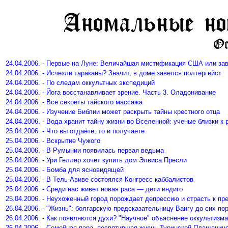
24.04.2006. - Первые на Луне: Величайшая мистификация США или за
24.04.2006. - Исчезли тараканы? Значит, в доме завелся полтергейст
24.04.2006. - По следам оккультных экспедиций
24.04.2006. - Йога восстанавливает зрение. Часть 3. Оладонивание
24.04.2006. - Все секреты тайского массажа
24.04.2006. - Изучение Библии может раскрыть тайны крестного отца
24.04.2006. - Вода хранит тайну жизни во Вселенной: ученые близки к 
25.04.2006. - Что вы отдаёте, то и получаете
25.04.2006. - Вскрытие Чужого
25.04.2006. - В Румынии появилась первая ведьма
25.04.2006. - Ури Геллер хочет купить дом Элвиса Пресли
25.04.2006. - Бомба для ясновидящей
25.04.2006. - В Тель-Авиве состоялся Конгресс каббалистов
25.04.2006. - Среди нас живет новая раса — дети индиго
25.04.2006. - Неухоженный город порождает депрессию и страсть к п
26.04.2006. - "Жизнь": болгарскую предсказательницу Вангу до сих по
26.04.2006. - Как появляются духи? "Научное" объяснение оккультизма
26.04.2006. - Семейная пара, посвятившая жизнь Туринской Плащаниц