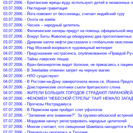
03.07.2006. - Британские жрецы вуду используют детей в незаконных 
03.07.2006. - Наглядная гравитация
03.07.2006. - Йога поможет от бессонницы, считает индийский гуру
03.07.2006. - Охота на зомби
03.07.2006. - Чеснок – народный целитель
03.07.2006. - Филипинские хилеры придут на помощь официальной ме
03.07.2006. - Вокруг Беты Живописца обнаружено два протопланетных
03.07.2006. - Древние капли нефти рассказали о глобальном окислени
04.07.2006. - Над Москвой взорвался чудовищный метеорит
04.07.2006. - Предсказание экстрасенса, опубликованное «Правдой.Ру»
04.07.2006. - Тайны лаврских пещер
04.07.2006. - Врач-биоэнергетик видит болезни, не прикасаясь к пацие
04.07.2006. - В Зимбабве отменен запрет на черную магию
04.07.2006. - НЛО существуют
04.07.2006. - В Ростове-на-Дону замироточила икона св. Иоанна Предт
04.07.2006. - Доисторические охотники съели британского слона
04.07.2006. - ЖИТЕЛИ БОЛЬШИХ ГОРОДОВ СТРАДАЮТ ПАРАНОЙЕ
04.07.2006. - ФЕНОМЕН "НЕБЕСНОЙ СТРЕЛЫ" ТАИТ НЕМАЛО ЗАГА
07.07.2006. - Прогнозы Нострадамуса
07.07.2006. - В Пермском крае пройдет слет уфологов
07.07.2006. - "Затмение или знамение?": За грузино-абхазской встре
07.07.2006. - Мордовии начнут регистрировать народных целителей
07.07.2006. - Многие считают, что священная Шамбала находится в Ро
07.07.2006. - Пришельцы окопались в Таллине