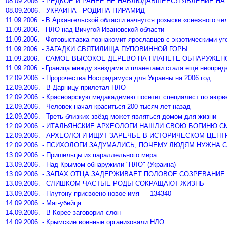
08.09.2006. - РЕДКОЕ И РАНЕЕ НЕ НАБЛЮДАВШЕЕСЯ ЯВЛЕНИЕ НА
08.09.2006. - УКРАИНА - РОДИНА ПИРАМИД
11.09.2006. - В Архангельской области начнутся розыски «снежного че
11.09.2006. - НЛО над Вичугой Ивановской области
11.09.2006. - Фотовыставка познакомит ярославцев с экзотическими у
11.09.2006. - ЗАГАДКИ СВЯТИЛИЩА ПУПОВИННОЙ ГОРЫ
11.09.2006. - САМОЕ ВЫСОКОЕ ДЕРЕВО НА ПЛАНЕТЕ ОБНАРУЖЕ
11.09.2006. - Граница между звёздами и планетами стала ещё неопре
12.09.2006. - Пророчества Нострадамуса для Украины на 2006 год
12.09.2006. - В Дарницу прилетал НЛО
12.09.2006. - Красноярскую медакадемию посетит специалист по аюрв
12.09.2006. - Человек начал краситься 200 тысяч лет назад
12.09.2006. - Треть близких звёзд может являться домом для жизни
12.09.2006. - ИТАЛЬЯНСКИЕ АРХЕОЛОГИ НАШЛИ СВОЮ БОГИНЮ С
12.09.2006. - АРХЕОЛОГИ ИЩУТ ЗАРЕЧЬЕ В ИСТОРИЧЕСКОМ ЦЕН
12.09.2006. - ПСИХОЛОГИ ЗАДУМАЛИСЬ, ПОЧЕМУ ЛЮДЯМ НУЖНА 
13.09.2006. - Пришельцы из параллельного мира
13.09.2006. - Над Крымом обнаружили "НЛО" (Украина)
13.09.2006. - ЗАПАХ ОТЦА ЗАДЕРЖИВАЕТ ПОЛОВОЕ СОЗРЕВАНИЕ
13.09.2006. - СЛИШКОМ ЧАСТЫЕ РОДЫ СОКРАЩАЮТ ЖИЗНЬ
13.09.2006. - Плутону присвоено новое имя — 134340
14.09.2006. - Маг-убийца
14.09.2006. - В Корее заговорил слон
14.09.2006. - Крымские военные организовали НЛО