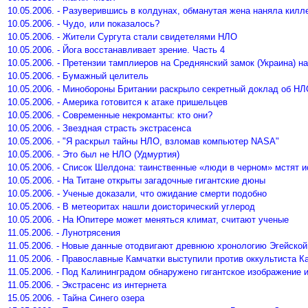
10.05.2006. - Разуверившись в колдунах, обманутая жена наняла килл
10.05.2006. - Чудо, или показалось?
10.05.2006. - Жители Сургута стали свидетелями НЛО
10.05.2006. - Йога восстанавливает зрение. Часть 4
10.05.2006. - Претензии тамплиеров на Среднянский замок (Украина) 
10.05.2006. - Бумажный целитель
10.05.2006. - Минобороны Британии раскрыло секретный доклад об Н
10.05.2006. - Америка готовится к атаке пришельцев
10.05.2006. - Cовременные некроманты: кто они?
10.05.2006. - Звездная страсть экстрасенса
10.05.2006. - "Я раскрыл тайны НЛО, взломав компьютер NASA"
10.05.2006. - Это был не НЛО (Удмуртия)
10.05.2006. - Список Шелдона: таинственные «люди в черном» мстят 
10.05.2006. - На Титане открыты загадочные гигантские дюны
10.05.2006. - Ученые доказали, что ожидание смерти подобно
10.05.2006. - В метеоритах нашли доисторический углерод
10.05.2006. - На Юпитере может меняться климат, считают ученые
11.05.2006. - Лунотрясения
11.05.2006. - Новые данные отодвигают древнюю хронологию Эгейской
11.05.2006. - Православные Камчатки выступили против оккультиста К
11.05.2006. - Под Калининградом обнаружено гигантское изображение 
11.05.2006. - Экстрасенс из интернета
15.05.2006. - Тайна Синего озера