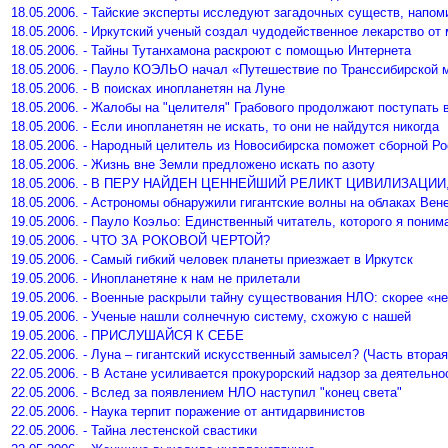
18.05.2006. - Тайские эксперты исследуют загадочных существ, напо
18.05.2006. - Иркутский ученый создал чудодейственное лекарство от 
18.05.2006. - Тайны Тутанхамона раскроют с помощью Интернета
18.05.2006. - Пауло КОЭЛЬО начал «Путешествие по Транссибирской 
18.05.2006. - В поисках инопланетян на Луне
18.05.2006. - Жалобы на "целителя" Грабового продолжают поступать 
18.05.2006. - Если инопланетян не искать, то они не найдутся никогда
18.05.2006. - Народный целитель из Новосибирска поможет сборной Ро
18.05.2006. - Жизнь вне Земли предложено искать по азоту
18.05.2006. - В ПЕРУ НАЙДЕН ЦЕННЕЙШИЙ РЕЛИКТ ЦИВИЛИЗАЦИИ
18.05.2006. - Астрономы обнаружили гигантские волны на облаках Вен
19.05.2006. - Пауло Коэльо: Единственный читатель, которого я поним
19.05.2006. - ЧТО ЗА РОКОВОЙ ЧЕРТОЙ?
19.05.2006. - Самый гибкий человек планеты приезжает в Иркутск
19.05.2006. - Инопланетяне к нам не прилетали
19.05.2006. - Военные раскрыли тайну существования НЛО: скорее «не
19.05.2006. - Ученые нашли солнечную систему, схожую с нашей
19.05.2006. - ПРИСЛУШАЙСЯ К СЕБЕ
22.05.2006. - Луна – гигантский искусственный замысел? (Часть вторая
22.05.2006. - В Астане усиливается прокурорский надзор за деятельн
22.05.2006. - Вслед за появлением НЛО наступил "конец света"
22.05.2006. - Наука терпит поражение от антидарвинистов
22.05.2006. - Тайна лестенской свастики