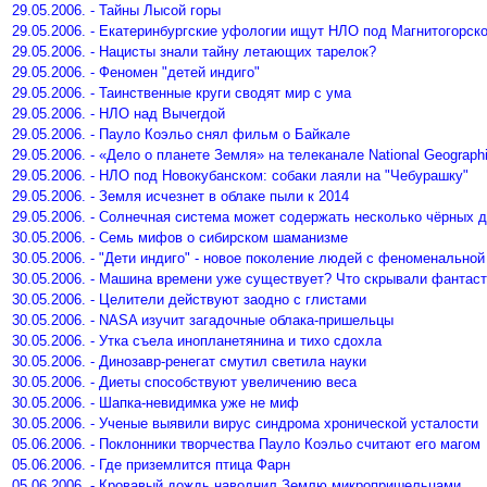
29.05.2006. - Тайны Лысой горы
29.05.2006. - Екатеринбургские уфологии ищут НЛО под Магнитогорск
29.05.2006. - Нацисты знали тайну летающих тарелок?
29.05.2006. - Феномен "детей индиго"
29.05.2006. - Таинственные круги сводят мир с ума
29.05.2006. - НЛО над Вычегдой
29.05.2006. - Пауло Коэльо снял фильм о Байкале
29.05.2006. - «Дело о планете Земля» на телеканале National Geograph
29.05.2006. - НЛО под Новокубанском: собаки лаяли на "Чебурашку"
29.05.2006. - Земля исчезнет в облаке пыли к 2014
29.05.2006. - Солнечная система может содержать несколько чёрных 
30.05.2006. - Семь мифов о сибирском шаманизме
30.05.2006. - "Дети индиго" - новое поколение людей с феноменальной
30.05.2006. - Машина времени уже существует? Что скрывали фанта
30.05.2006. - Целители действуют заодно с глистами
30.05.2006. - NASA изучит загадочные облака-пришельцы
30.05.2006. - Утка съела инопланетянина и тихо сдохла
30.05.2006. - Динозавр-ренегат смутил светила науки
30.05.2006. - Диеты способствуют увеличению веса
30.05.2006. - Шапка-невидимка уже не миф
30.05.2006. - Ученые выявили вирус синдрома хронической усталости
05.06.2006. - Поклонники творчества Пауло Коэльо считают его магом
05.06.2006. - Где приземлится птица Фарн
05.06.2006. - Кровавый дождь наводнил Землю микропришельцами