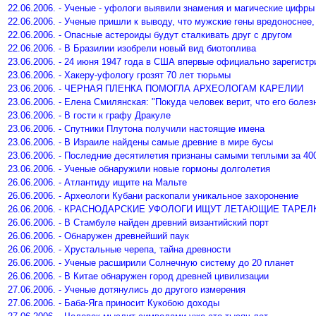
22.06.2006. - Ученые - уфологи выявили знамения и магические цифры
22.06.2006. - Ученые пришли к выводу, что мужские гены вредоноснее
22.06.2006. - Опасные астероиды будут сталкивать друг с другом
22.06.2006. - В Бразилии изобрели новый вид биотоплива
23.06.2006. - 24 июня 1947 года в США впервые официально зарегист
23.06.2006. - Хакеру-уфологу грозят 70 лет тюрьмы
23.06.2006. - ЧЕРНАЯ ПЛЕНКА ПОМОГЛА АРХЕОЛОГАМ КАРЕЛИИ
23.06.2006. - Елена Смилянская: "Покуда человек верит, что его боле
23.06.2006. - В гости к графу Дракуле
23.06.2006. - Спутники Плутона получили настоящие имена
23.06.2006. - В Израиле найдены самые древние в мире бусы
23.06.2006. - Последние десятилетия признаны самыми теплыми за 40
23.06.2006. - Ученые обнаружили новые гормоны долголетия
26.06.2006. - Атлантиду ищите на Мальте
26.06.2006. - Археологи Кубани раскопали уникальное захоронение
26.06.2006. - КРАСНОДАРСКИЕ УФОЛОГИ ИЩУТ ЛЕТАЮЩИЕ ТАРЕЛ
26.06.2006. - В Стамбуле найден древний византийский порт
26.06.2006. - Обнаружен древнейший паук
26.06.2006. - Хрустальные черепа, тайна древности
26.06.2006. - Ученые расширили Солнечную систему до 20 планет
26.06.2006. - В Китае обнаружен город древней цивилизации
27.06.2006. - Ученые дотянулись до другого измерения
27.06.2006. - Баба-Яга приносит Кукобою доходы