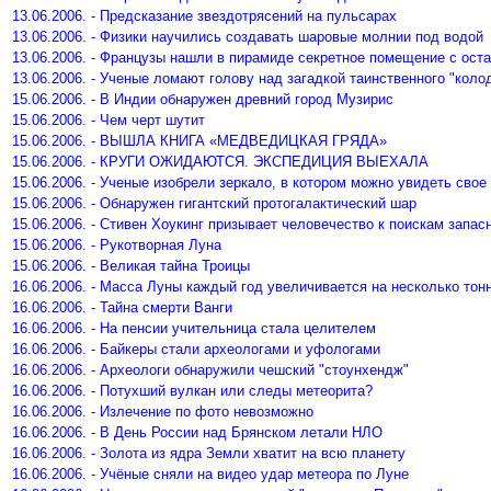
13.06.2006. - Предсказание звездотрясений на пульсарах
13.06.2006. - Физики научились создавать шаровые молнии под водой
13.06.2006. - Французы нашли в пирамиде секретное помещение с ост
13.06.2006. - Ученые ломают голову над загадкой таинственного "коло
15.06.2006. - В Индии обнаружен древний город Музирис
15.06.2006. - Чем черт шутит
15.06.2006. - ВЫШЛА КНИГА «МЕДВЕДИЦКАЯ ГРЯДА»
15.06.2006. - КРУГИ ОЖИДАЮТСЯ. ЭКСПЕДИЦИЯ ВЫЕХАЛА
15.06.2006. - Ученые изобрели зеркало, в котором можно увидеть сво
15.06.2006. - Обнаружен гигантский протогалактический шар
15.06.2006. - Стивен Хоукинг призывает человечество к поискам запа
15.06.2006. - Рукотворная Луна
15.06.2006. - Великая тайна Троицы
16.06.2006. - Масса Луны каждый год увеличивается на несколько тон
16.06.2006. - Тайна смерти Ванги
16.06.2006. - На пенсии учительница стала целителем
16.06.2006. - Байкеры стали археологами и уфологами
16.06.2006. - Археологи обнаружили чешский "стоунхендж"
16.06.2006. - Потухший вулкан или следы метеорита?
16.06.2006. - Излечение по фото невозможно
16.06.2006. - В День России над Брянском летали НЛО
16.06.2006. - Золота из ядра Земли хватит на всю планету
16.06.2006. - Учёные сняли на видео удар метеора по Луне