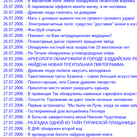
25.07.2006. - В магнитном поле Земли обнаружена гигантская воронка
25.07.2006. - В парниковом эффекте вините магму, а не человека
25.07.2006. - Древние люди гонялись за дождями
26.07.2006. - Мать с дочерью выжили после прямого грозового удара!
26.07.2006. - Электромагнитные поля: средство "доставки" жизни в ко
26.07.2006. - Фэн-Шуй спальни
26.07.2006. - Поможет ли Вам нетрадиционная медицина?
26.07.2006. - Планетарные диски тормозят вращение звёзд
26.07.2006. - Обнаружен костный мозг возрастом 10 миллионов лет
26.07.2006. - На Титане обнаружены углеводородные озёра
26.07.2006. - АРХЕОЛОГИ ОБНАРУЖИЛИ В ГОРОДЕ БУДДИЙСКИ
26.07.2006. - НАЙДЕНА НОВАЯ ТРЕУГОЛЬНАЯ ПИКТОГРАММА
26.07.2006. - Древние люди любили закусить молодежью
27.07.2006. - Таинственные гроты Хуажена – самая большая искусств
27.07.2006. - Покати-горошек, или Самое древнее лекарство
27.07.2006. - Проклятое место может разрушить карьеру
27.07.2006. - В провинции Так обнаружены каменные саркофаги возрас
27.07.2006. - Тольятти. Горожанам не дают покоя зеленые человечки
27.07.2006. - Первые астронавты: "Мы были на Луне, когда за нами н
27.07.2006. - Гостеприимный дом волшебника Геллера
27.07.2006. - В Бельгии замироточила икона Николая Чудотворца
27.07.2006. - РАЗГАДКА ОДНОЙ ИЗ ТАЙН ТУРИНСКОЙ ПЛАЩАНИЦЫ
27.07.2006. - В ДНК обнаружен второй код
27.07.2006. - В ирландском болоте найдена древняя книга