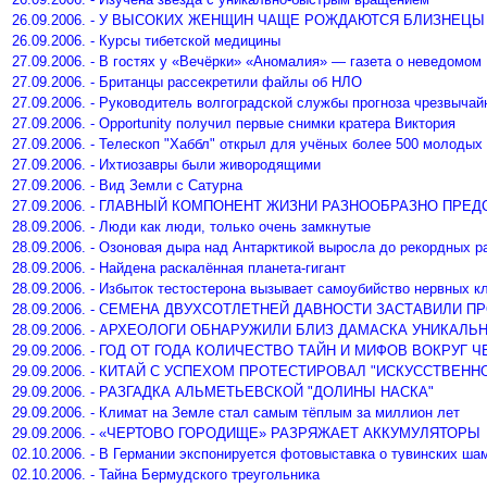
26.09.2006. - У ВЫСОКИХ ЖЕНЩИН ЧАЩЕ РОЖДАЮТСЯ БЛИЗНЕЦЫ
26.09.2006. - Курсы тибетской медицины
27.09.2006. - В гостях у «Вечёрки» «Аномалия» — газета о неведомом
27.09.2006. - Британцы рассекретили файлы об НЛО
27.09.2006. - Руководитель волгоградской службы прогноза чрезвыча
27.09.2006. - Opportunity получил первые снимки кратера Виктория
27.09.2006. - Телескоп "Хаббл" открыл для учёных более 500 молодых 
27.09.2006. - Ихтиозавры были живородящими
27.09.2006. - Вид Земли с Сатурна
27.09.2006. - ГЛАВНЫЙ КОМПОНЕНТ ЖИЗНИ РАЗНООБРАЗНО ПРЕ
28.09.2006. - Люди как люди, только очень замкнутые
28.09.2006. - Озоновая дыра над Антарктикой выросла до рекордных р
28.09.2006. - Найдена раскалённая планета-гигант
28.09.2006. - Избыток тестостерона вызывает самоубийство нервных к
28.09.2006. - СЕМЕНА ДВУХСОТЛЕТНЕЙ ДАВНОСТИ ЗАСТАВИЛИ 
28.09.2006. - АРХЕОЛОГИ ОБНАРУЖИЛИ БЛИЗ ДАМАСКА УНИКАЛ
29.09.2006. - ГОД ОТ ГОДА КОЛИЧЕСТВО ТАЙН И МИФОВ ВОКРУГ
29.09.2006. - КИТАЙ С УСПЕХОМ ПРОТЕСТИРОВАЛ "ИСКУССТВЕНН
29.09.2006. - РАЗГАДКА АЛЬМЕТЬЕВСКОЙ "ДОЛИНЫ НАСКА"
29.09.2006. - Климат на Земле стал самым тёплым за миллион лет
29.09.2006. - «ЧЕРТОВО ГОРОДИЩЕ» РАЗРЯЖАЕТ АККУМУЛЯТОРЫ
02.10.2006. - В Германии экспонируется фотовыставка о тувинских ша
02.10.2006. - Тайна Бермудского треугольника