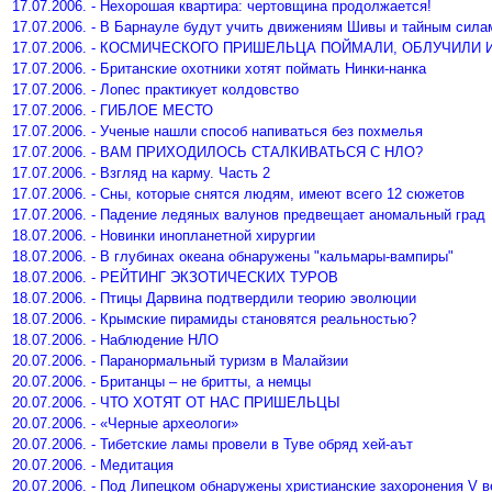
17.07.2006. - Нехорошая квартира: чертовщина продолжается!
17.07.2006. - В Барнауле будут учить движениям Шивы и тайным сила
17.07.2006. - КОСМИЧЕСКОГО ПРИШЕЛЬЦА ПОЙМАЛИ, ОБЛУЧИЛИ 
17.07.2006. - Британские охотники хотят поймать Нинки-нанка
17.07.2006. - Лопес практикует колдовство
17.07.2006. - ГИБЛОЕ МЕСТО
17.07.2006. - Ученые нашли способ напиваться без похмелья
17.07.2006. - ВАМ ПРИХОДИЛОСЬ СТАЛКИВАТЬСЯ С НЛО?
17.07.2006. - Взгляд на карму. Часть 2
17.07.2006. - Сны, которые снятся людям, имеют всего 12 сюжетов
17.07.2006. - Падение ледяных валунов предвещает аномальный град
18.07.2006. - Новинки инопланетной хирургии
18.07.2006. - В глубинах океана обнаружены "кальмары-вампиры"
18.07.2006. - РЕЙТИНГ ЭКЗОТИЧЕСКИХ ТУРОВ
18.07.2006. - Птицы Дарвина подтвердили теорию эволюции
18.07.2006. - Крымские пирамиды становятся реальностью?
18.07.2006. - Наблюдение НЛО
20.07.2006. - Паранормальный туризм в Малайзии
20.07.2006. - Британцы – не бритты, а немцы
20.07.2006. - ЧТО ХОТЯТ ОТ НАС ПРИШЕЛЬЦЫ
20.07.2006. - «Черные археологи»
20.07.2006. - Тибетские ламы провели в Туве обряд хей-аът
20.07.2006. - Медитация
20.07.2006. - Под Липецком обнаружены христианские захоронения V в