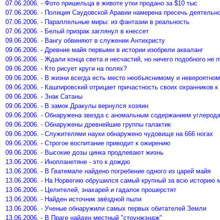
07.06.2006. - Фото пришельца в животе утки продано за $10 тыс
07.06.2006. - Полиция Саудовской Аравии намерена пресечь деятельно
07.06.2006. - Параллельные миры: из фантазии в реальность
07.06.2006. - Белый призрак заглянул в кнессет
09.06.2006. - Вангу обвиняют в служении Антихристу
09.06.2006. - Древние майя первыми в истории изобрели акваланг
09.06.2006. - Ждали конца света и несчастий, но ничего подобного не 
09.06.2006. - Кто рисует круги на полях?
09.06.2006. - В жизни всегда есть место необъяснимому и невероятно
09.06.2006. - Кашпировский отрицает причастность своих охранников 
09.06.2006. - Знак Сатаны
09.06.2006. - В замок Дракулы вернулся хозяин
09.06.2006. - Обнаружена звезда с аномальным содержанием углерод
09.06.2006. - Обнаружены древнейшие группы галактик
09.06.2006. - Служителями науки обнаружено чудовище на 666 ногах
09.06.2006. - Строгое воспитание приводит к ожирению
09.06.2006. - Высокие дозы цинка продлевают жизнь
13.06.2006. - Инопланетяне - это к дождю
13.06.2006. - В Гватемале найдено погребение одного из царей майя
13.06.2006. - На Норвегию обрушился самый крупный за всю историю 
13.06.2006. - Целителей, знахарей и гадалок прошерстят
13.06.2006. - Найден источник звёздной пыли
13.06.2006. - Ученые обнаружили самых первых обитателей Земли
13.06.2006. - В Праге найден местный "стоунжэндж"