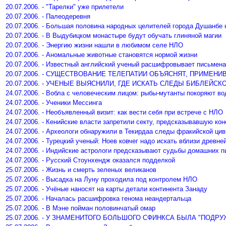
20.07.2006. - "Тарелки" уже прилетели
20.07.2006. - Палеодеревня
20.07.2006. - Большая половина народных целителей города Душанбе 
20.07.2006. - В Выдубицком монастыре будут обучать глиняной магии
20.07.2006. - Энергию жизни нашли в любимом селе НЛО
20.07.2006. - Аномальные животные становятся нормой жизни
20.07.2006. - Известный английский ученый расшифровывает письмена
20.07.2006. - СУЩЕСТВОВАНИЕ ТЕЛЕПАТИИ ОБЪЯСНЯТ, ПРИМЕН
20.07.2006. - УЧЕНЫЕ ВЫЯСНИЛИ, ГДЕ ИСКАТЬ СЛЕДЫ БИБЛЕЙСК
24.07.2006. - Вобла с человеческим лицом: рыбы-мутанты покоряют в
24.07.2006. - Ученики Мессинга
24.07.2006. - Необъявленный визит: как вести себя при встрече с НЛО
24.07.2006. - Кенийские власти запретили секту, предсказывавшую кон
24.07.2006. - Археологи обнаружили в Текирдаа следы фракийской ци
24.07.2006. - Турецкий ученый: Ноев ковчег надо искать вблизи древн
24.07.2006. - Индийские астрологи предсказывают судьбы домашних п
24.07.2006. - Русский Стоунхендж оказался подделкой
25.07.2006. - Жизнь и смерть зеленых великанов
25.07.2006. - Высадка на Луну проходила под контролем НЛО
25.07.2006. - Учёные наносят на карты детали континента Занаду
25.07.2006. - Началась расшифровка генома неандертальца
25.07.2006. - В Мэне пойман половинчатый омар
25.07.2006. - У ЗНАМЕНИТОГО БОЛЬШОГО СФИНКСА БЫЛА "ПОДР