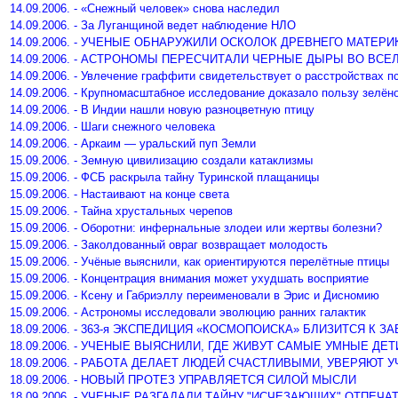
14.09.2006. - «Снежный человек» снова наследил
14.09.2006. - За Луганщиной ведет наблюдение НЛО
14.09.2006. - УЧЕНЫЕ ОБНАРУЖИЛИ ОСКОЛОК ДРЕВНЕГО МАТЕР
14.09.2006. - АСТРОНОМЫ ПЕРЕСЧИТАЛИ ЧЕРНЫЕ ДЫРЫ ВО ВСЕ
14.09.2006. - Увлечение граффити свидетельствует о расстройствах п
14.09.2006. - Крупномасштабное исследование доказало пользу зелёно
14.09.2006. - В Индии нашли новую разноцветную птицу
14.09.2006. - Шаги снежного человека
14.09.2006. - Аркаим — уральский пуп Земли
15.09.2006. - Земную цивилизацию создали катаклизмы
15.09.2006. - ФСБ раскрыла тайну Туринской плащаницы
15.09.2006. - Настаивают на конце света
15.09.2006. - Тайна хрустальных черепов
15.09.2006. - Оборотни: инфернальные злодеи или жертвы болезни?
15.09.2006. - Заколдованный овраг возвращает молодость
15.09.2006. - Учёные выяснили, как ориентируются перелётные птицы
15.09.2006. - Концентрация внимания может ухудшать восприятие
15.09.2006. - Ксену и Габриэллу переименовали в Эрис и Дисномию
15.09.2006. - Астрономы исследовали эволюцию ранних галактик
18.09.2006. - 363-я ЭКСПЕДИЦИЯ «КОСМОПОИСКА» БЛИЗИТСЯ К 
18.09.2006. - УЧЕНЫЕ ВЫЯСНИЛИ, ГДЕ ЖИВУТ САМЫЕ УМНЫЕ ДЕТ
18.09.2006. - РАБОТА ДЕЛАЕТ ЛЮДЕЙ СЧАСТЛИВЫМИ, УВЕРЯЮТ 
18.09.2006. - НОВЫЙ ПРОТЕЗ УПРАВЛЯЕТСЯ СИЛОЙ МЫСЛИ
18.09.2006. - УЧЕНЫЕ РАЗГАДАЛИ ТАЙНУ "ИСЧЕЗАЮЩИХ" ОТПЕЧ