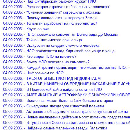
04.09.2006. - Над Октябрьским районом кружат НЛО
04.09.2006. - Росгосстрах страхует от "зеленых человечков"
04.09.2006. - "Снежная женщина" согрешила с абхазом
04.09.2006. - Почему инопланетян интересует Земля
04.09.2006. - Тольятти заработает на полтергейстах?
04.09.2006. - Круги во ржи
04.09.2006. - НЛО провожало самолет от Волгограда до Москвы
04.09.2006. - Тайна кыштымского пришельца
04.09.2006. - Экскурсия по следам снежного человека
04.09.2006. - НЛО появляются над Киргизией все чаще и чаще
04.09.2006. - Кто видел НЛО на плотине?
04.09.2006. - Зачем НЛО охотятся на самолеты?
04.09.2006. - Каждый третий пермяк верит, что может встретить НЛО, 
04.09.2006. - Цифровиком по НЛО
05.09.2006. - ТРЕУГОЛЬНЫЕ НЛО НАД ИНДОКИТАЕМ
05.09.2006. - В КИТАЕ НАЙДЕНЫ ОЧЕРЕДНЫЕ НАСКАЛЬНЫЕ РИСУ
05.09.2006. - В Приморской тайге найдены остатки НЛО
05.09.2006. - АМЕРИКАНСКИЕ АСТРОФИЗИКИ ОБНАРУЖИЛИ НОВО
05.09.2006. - Вселенная может быть на 15% больше и старше
05.09.2006. - Обнаружена звезда уже известной планеты
05.09.2006. - Астрономы обнаружили новые транснептуновые объекты
05.09.2006. - Новые наблюдения дейтерия могут изменить представлен
05.09.2006. - В туманности Ориона зафиксировано множество новых о
05.09.2006. - Найдены самые маленькие звёзды Галактики