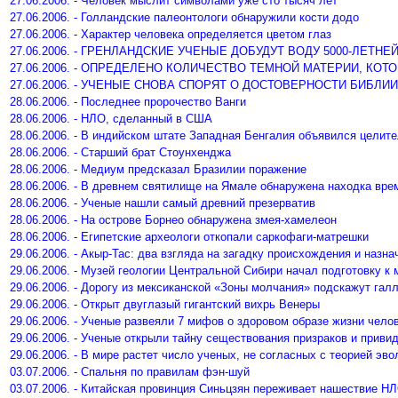
27.06.2006. - Человек мыслит символами уже сто тысяч лет
27.06.2006. - Голландские палеонтологи обнаружили кости додо
27.06.2006. - Характер человека определяется цветом глаз
27.06.2006. - ГРЕНЛАНДСКИЕ УЧЕНЫЕ ДОБУДУТ ВОДУ 5000-ЛЕТН
27.06.2006. - ОПРЕДЕЛЕНО КОЛИЧЕСТВО ТЕМНОЙ МАТЕРИИ, К
27.06.2006. - УЧЕНЫЕ СНОВА СПОРЯТ О ДОСТОВЕРНОСТИ БИБЛИИ
28.06.2006. - Последнее пророчество Ванги
28.06.2006. - НЛО, сделанный в США
28.06.2006. - В индийском штате Западная Бенгалия объявился целит
28.06.2006. - Старший брат Стоунхенджа
28.06.2006. - Медиум предсказал Бразилии поражение
28.06.2006. - В древнем святилище на Ямале обнаружена находка вре
28.06.2006. - Ученые нашли самый древний презерватив
28.06.2006. - На острове Борнео обнаружена змея-хамелеон
28.06.2006. - Египетские археологи откопали саркофаги-матрешки
29.06.2006. - Акыр-Тас: два взгляда на загадку происхождения и назн
29.06.2006. - Музей геологии Центральной Сибири начал подготовку 
29.06.2006. - Дорогу из мексиканской «Зоны молчания» подскажут га
29.06.2006. - Открыт двуглазый гигантский вихрь Венеры
29.06.2006. - Ученые развеяли 7 мифов о здоровом образе жизни чело
29.06.2006. - Ученые открыли тайну сеществования призраков и приви
29.06.2006. - В мире растет число ученых, не согласных с теорией эв
03.07.2006. - Спальня по правилам фэн-шуй
03.07.2006. - Китайская провинция Синьцзян переживает нашествие Н