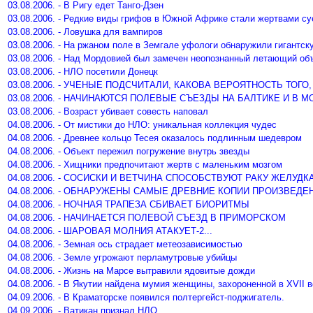
03.08.2006. - В Ригу едет Танго-Дзен
03.08.2006. - Редкие виды грифов в Южной Африке стали жертвами с
03.08.2006. - Ловушка для вампиров
03.08.2006. - На ржаном поле в Земгале уфологи обнаружили гигантс
03.08.2006. - Над Мордовией был замечен неопознанный летающий объ
03.08.2006. - НЛО посетили Донецк
03.08.2006. - УЧЕНЫЕ ПОДСЧИТАЛИ, КАКОВА ВЕРОЯТНОСТЬ ТО
03.08.2006. - НАЧИНАЮТСЯ ПОЛЕВЫЕ СЪЕЗДЫ НА БАЛТИКЕ И В 
03.08.2006. - Возраст убивает совесть наповал
04.08.2006. - От мистики до НЛО: уникальная коллекция чудес
04.08.2006. - Древнее кольцо Тесея оказалось подлинным шедевром
04.08.2006. - Объект пережил погружение внутрь звезды
04.08.2006. - Хищники предпочитают жертв с маленьким мозгом
04.08.2006. - СОСИСКИ И ВЕТЧИНА СПОСОБСТВУЮТ РАКУ ЖЕЛУДК
04.08.2006. - ОБНАРУЖЕНЫ САМЫЕ ДРЕВНИЕ КОПИИ ПРОИЗВЕД
04.08.2006. - НОЧНАЯ ТРАПЕЗА СБИВАЕТ БИОРИТМЫ
04.08.2006. - НАЧИНАЕТСЯ ПОЛЕВОЙ СЪЕЗД В ПРИМОРСКОМ
04.08.2006. - ШАРОВАЯ МОЛНИЯ АТАКУЕТ-2...
04.08.2006. - Земная ось страдает метеозависимостью
04.08.2006. - Земле угрожают перламутровые убийцы
04.08.2006. - Жизнь на Марсе вытравили ядовитые дожди
04.08.2006. - В Якутии найдена мумия женщины, захороненной в XVII в
04.09.2006. - В Краматорске появился полтергейст-поджигатель.
04.09.2006. - Ватикан признал НЛО