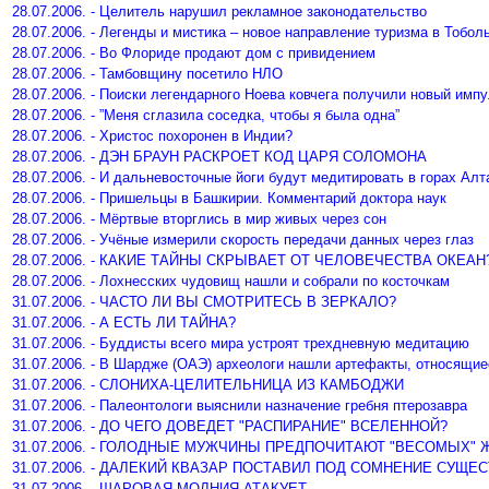
28.07.2006. - Целитель нарушил рекламное законодательство
28.07.2006. - Легенды и мистика – новое направление туризма в Тобол
28.07.2006. - Во Флориде продают дом с привидением
28.07.2006. - Тамбовщину посетило НЛО
28.07.2006. - Поиски легендарного Ноева ковчега получили новый имп
28.07.2006. - ”Меня сглазила соседка, чтобы я была одна”
28.07.2006. - Христос похоронен в Индии?
28.07.2006. - ДЭН БРАУН РАСКРОЕТ КОД ЦАРЯ СОЛОМОНА
28.07.2006. - И дальневосточные йоги будут медитировать в горах Алт
28.07.2006. - Пришельцы в Башкирии. Комментарий доктора наук
28.07.2006. - Мёртвые вторглись в мир живых через сон
28.07.2006. - Учёные измерили скорость передачи данных через глаз
28.07.2006. - КАКИЕ ТАЙНЫ СКРЫВАЕТ ОТ ЧЕЛОВЕЧЕСТВА ОКЕАН
28.07.2006. - Лохнесских чудовищ нашли и собрали по косточкам
31.07.2006. - ЧАСТО ЛИ ВЫ СМОТРИТЕСЬ В ЗЕРКАЛО?
31.07.2006. - А ЕСТЬ ЛИ ТАЙНА?
31.07.2006. - Буддисты всего мира устроят трехдневную медитацию
31.07.2006. - В Шардже (ОАЭ) археологи нашли артефакты, относящие
31.07.2006. - СЛОНИХА-ЦЕЛИТЕЛЬНИЦА ИЗ КАМБОДЖИ
31.07.2006. - Палеонтологи выяснили назначение гребня птерозавра
31.07.2006. - ДО ЧЕГО ДОВЕДЕТ "РАСПИРАНИЕ" ВСЕЛЕННОЙ?
31.07.2006. - ГОЛОДНЫЕ МУЖЧИНЫ ПРЕДПОЧИТАЮТ "ВЕСОМЫХ" 
31.07.2006. - ДАЛЕКИЙ КВАЗАР ПОСТАВИЛ ПОД СОМНЕНИЕ СУЩ
31.07.2006. - ШАРОВАЯ МОЛНИЯ АТАКУЕТ...