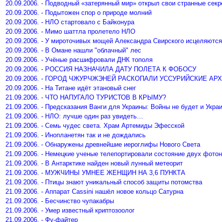
20.09.2006. - Подводный «затерянный мир» открыл свои странные сек
20.09.2006. - Подытожен спор о природе молний
20.09.2006. - НЛО стартовало с Байконура
20.09.2006. - Мимо шаттла пролетело НЛО
20.09.2006. - У мироточивых мощей Александра Свирского исцеляются
20.09.2006. - В Омане нашли "облачный" лес
20.09.2006. - Учёные расшифровали ДНК тополя
20.09.2006. - РОССИЯ НАЗНАЧИЛА ДАТУ ПОЛЕТА К ФОБОСУ
20.09.2006. - ГОРОД ЧЖУРЧЖЭНЕЙ РАСКОПАЛИ УССУРИЙСКИЕ АР
20.09.2006. - На Титане идёт этановый снег
21.09.2006. - ЧТО НАПУГАЛО ТУРИСТОВ В КРЫМУ?
21.09.2006. - Предсказания Ванги для Украины: Войны не будет и Укра
21.09.2006. - НЛО: лучше один раз увидеть…
21.09.2006. - Семь чудес света. Храм Артемиды Эфесской
21.09.2006. - Инопланетян так и не дождались
21.09.2006. - Обнаружены древнейшие иероглифы Нового Света
21.09.2006. - Немецкие ученые телепортировали состояние двух фото
21.09.2006. - В Антарктике найден новый лунный метеорит
21.09.2006. - МУЖЧИНЫ УМНЕЕ ЖЕНЩИН НА 3,6 ПУНКТА
21.09.2006. - Птицы знают уникальный способ защиты потомства
21.09.2006. - Аппарат Cassini нашёл новое кольцо Сатурна
21.09.2006. - Бесчинство чупакабры
21.09.2006. - Умер известный криптозоолог
21.09.2006. - Фу-файтер