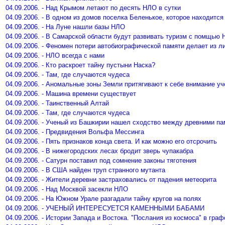
04.09.2006. - Над Крымом летают по десять НЛО в сутки
04.09.2006. - В одном из домов поселка Беленькое, которое находитс
04.09.2006. - На Луне нашли базы НЛО
04.09.2006. - В Самарской области будут развивать туризм с помщью
04.09.2006. - Феномен потери автобиографической памяти делает из л
04.09.2006. - НЛО всегда с нами
04.09.2006. - Кто раскроет тайну пустыни Наска?
04.09.2006. - Там, где случаются чудеса
04.09.2006. - Аномальные зоны Земли притягивают к себе внимание уч
04.09.2006. - Машина времени существует
04.09.2006. - Таинственный Алтай
04.09.2006. - Там, где случаются чудеса
04.09.2006. - Ученый из Башкирии нашел сходство между древними па
04.09.2006. - Предвидения Вольфа Мессинга
04.09.2006. - Пять признаков конца света. И как можно его отсрочить
04.09.2006. - В нижегородских лесах бродит зверь чупакабра
04.09.2006. - Сатурн поставил под сомнение законы тяготения
04.09.2006. - В США найден труп странного мутанта
04.09.2006. - Жители деревни застраховались от падения метеорита
04.09.2006. - Над Москвой засекли НЛО
04.09.2006. - На Южном Урале разгадали тайну кругов на полях
04.09.2006. - УЧЕНЫЙ ИНТЕРЕСУЕТСЯ КАМЕННЫМИ БАБАМИ
04.09.2006. - Истории Запада и Востока. "Послания из космоса" в гра