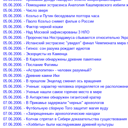
05.06.2006. - Помощники эстрасенса Анатолия Кашпировского избили 
05.06.2006. - Число зверя
05.06.2006. - Коэльо и Путин беседовали полтора часа
05.06.2006. - Паоло Коэльо снимет фильм о России
05.06.2006. - Фактор черной кошки
05.06.2006. - Над Москвой зафиксированы 3 НЛО
05.06.2006. - Пророчества Нострадамуса сбываются относительно Укр
05.06.2006. - Испанский экстрасенс "увидел" финал Чемпионата мира
05.06.2006. - Гипноз: сон разума рождает идиотов
05.06.2006. - Экзорцисты из Каменца
05.06.2006. - В Карелии обнаружены древние памятники
05.06.2006. - Послание Фатимы
05.06.2006. - «Астралопитек» - человек разумный?
05.06.2006. - Древние камни Ики
05.06.2006. - В прошлом Энцелад сменил ось вращения
05.06.2006. - Ученые: характер человека определяется не расположен
05.06.2006. - Ученые нашли самое горячее место в мире
05.06.2006. - В Антарктике обнаружен гигантский кратер
07.06.2006. - В Прикамье задержали "черных" археологов
07.06.2006. - Футбольную сборную Того защитит магия вуду
07.06.2006. - «Запрещенные» археологические находки
07.06.2006. - Колчак спрятал в Сибири доказательства существования
07.06.2006. - «Хоббиты» были наследниками древней культуры