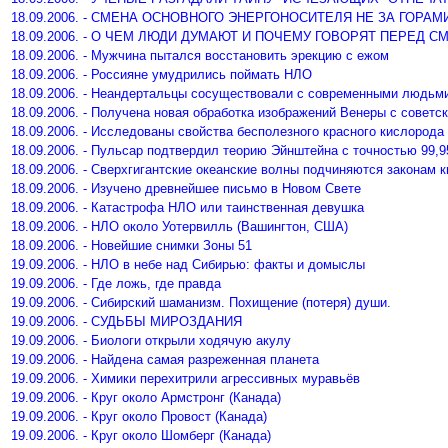
18.09.2006. - СМЕНА ОСНОВНОГО ЭНЕРГОНОСИТЕЛЯ НЕ ЗА ГОРАМ
18.09.2006. - О ЧЕМ ЛЮДИ ДУМАЮТ И ПОЧЕМУ ГОВОРЯТ ПЕРЕД 
18.09.2006. - Мужчина пытался восстановить эрекцию с ежом
18.09.2006. - Россияне умудрились поймать НЛО
18.09.2006. - Неандертальцы сосуществовали с современными людьм
18.09.2006. - Получена новая обработка изображений Венеры с советс
18.09.2006. - Исследованы свойства бесполезного красного кислорода
18.09.2006. - Пульсар подтвердил теорию Эйнштейна с точностью 99,
18.09.2006. - Сверхгигантские океанские волны подчиняются законам 
18.09.2006. - Изучено древнейшее письмо в Новом Свете
18.09.2006. - Катастрофа НЛО или таинственная девушка
18.09.2006. - НЛО около Уотервилль (Вашингтон, США)
18.09.2006. - Новейшие снимки Зоны 51
19.09.2006. - НЛО в небе над Сибирью: факты и домыслы
19.09.2006. - Где ложь, где правда
19.09.2006. - Сибирский шаманизм. Похищение (потеря) души.
19.09.2006. - СУДЬБЫ МИРОЗДАНИЯ
19.09.2006. - Биологи открыли ходячую акулу
19.09.2006. - Найдена самая разреженная планета
19.09.2006. - Химики перехитрили агрессивных муравьёв
19.09.2006. - Круг около Армстронг (Канада)
19.09.2006. - Круг около Провост (Канада)
19.09.2006. - Круг около Шомберг (Канада)