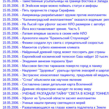
15.05.2006. - Таинственные усыпальницы на границе Востока и Запада
15.05.2006. - В Эгейском море можно поймать статуи и амфоры
15.05.2006. - Пять пророчеств старца Серафима
15.05.2006. - Американцы разрабатывают оружие против инопланетян
15.05.2006. - "Калининградский инопланетянин" оказался водяным: 
15.05.2006. - На Лысой горе уфолог заснял НЛО размером с автобус
15.05.2006. - Йога восстанавливает зрение. Часть 5
15.05.2006. - Латвия впервые засекла в своем небе НЛО
15.05.2006. - Археологи нашли "Бразильский Стоунхендж"
15.05.2006. - Физики создали луч света с отрицательной скоростью
15.05.2006. - Мамонтов сгубило изменение климата
15.05.2006. - Найденный древний город может поссорить две страны
15.05.2006. - Европейский космический телескоп Gaia найдет 10 тысяч
16.05.2006. - Эпидемия амнезии поразила Урал
16.05.2006. - Массовое бегство тараканов повергло город в панику
16.05.2006. - Нацпроект "Здоровье": уральцы против знахарей и шарла
16.05.2006. - Экстрасенс изнасиловал пациентку, предъявив ей медал
16.05.2006. - "Сглаз" объяснили как научное явление
18.05.2006. - Составлена самая детальная карта Вселенной
18.05.2006. - Древние обсерватории находят по всему миру
18.05.2006. - УЧЕНЫЕ РАЗГАДАЛИ ТАЙНУ "СВЕТА В КОНЦЕ ТОННЕ
18.05.2006. - Уфолог из Тульской области заснял инопланетян
18.05.2006. - Ученые нашли причину светящихся морей
18.05.2006. - Разваливающаяся на глазах комета подлетела к Земле