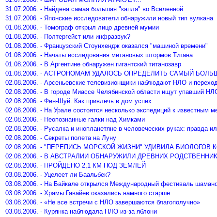
31.07.2006. - Найдена самая большая "капля" во Вселенной
31.07.2006. - Японские исследователи обнаружили новый тип вулкана
01.08.2006. - Томограф открыл лицо древней мумии
01.08.2006. - Полтергейст или инфразвук?
01.08.2006. - Французский Стоунхендж оказался "машиной времени"
01.08.2006. - Начаты исследования метановых штормов Титана
01.08.2006. - В Аргентине обнаружен гигантский титанозавр
01.08.2006. - АСТРОНОМАМ УДАЛОСЬ ОПРЕДЕЛИТЬ САМЫЙ БОЛ
02.08.2006. - Арсеньевские телевизионщики наблюдают НЛО и переход
02.08.2006. - В городе Миассе Челябинской области ищут упавший НЛ
02.08.2006. - Фен-Шуй: Как привлечь в дом успех
02.08.2006. - На Урале состоятся несколько экспедиций к известным 
02.08.2006. - Неопознанные галки над Химками
02.08.2006. - Русалка и инопланетяне в человеческих руках: правда 
02.08.2006. - Секреты полета на Луну
02.08.2006. - "ПЕРЕПИСЬ МОРСКОЙ ЖИЗНИ" УДИВИЛА БИОЛОГО
02.08.2006. - В АВСТРАЛИИ ОБНАРУЖИЛИ ДРЕВНИХ РОДСТВЕНН
02.08.2006. - ПРОЙДЕНО 2,1 КМ ПОД ЗЕМЛЕЙ
03.08.2006. - Уцелеет ли Баальбек?
03.08.2006. - На Байкале открылся Международный фестиваль шаман
03.08.2006. - Храмы Гавайев оказались намного старше
03.08.2006. - «Не все встречи с НЛО завершаются благополучно»
03.08.2006. - Курянка наблюдала НЛО из-за яблони