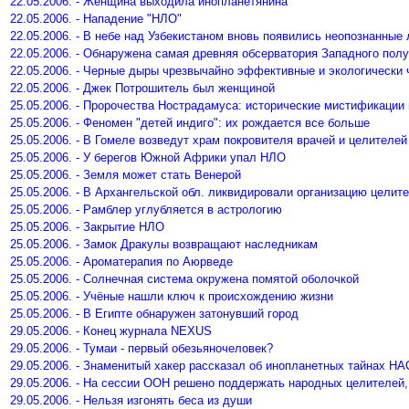
22.05.2006. - Женщина выходила инопланетянина
22.05.2006. - Нападение "НЛО"
22.05.2006. - В небе над Узбекистаном вновь появились неопознанны
22.05.2006. - Обнаружена самая древняя обсерватория Западного пол
22.05.2006. - Черные дыры чрезвычайно эффективные и экологически
22.05.2006. - Джек Потрошитель был женщиной
25.05.2006. - Пророчества Нострадамуса: исторические мистификации
25.05.2006. - Феномен "детей индиго": их рождается все больше
25.05.2006. - В Гомеле возведут храм покровителя врачей и целителей
25.05.2006. - У берегов Южной Африки упал НЛО
25.05.2006. - Земля может стать Венерой
25.05.2006. - В Архангельской обл. ликвидировали организацию целит
25.05.2006. - Рамблер углубляется в астрологию
25.05.2006. - Закрытие НЛО
25.05.2006. - Замок Дракулы возвращают наследникам
25.05.2006. - Ароматерапия по Аюрведе
25.05.2006. - Солнечная система окружена помятой оболочкой
25.05.2006. - Учёные нашли ключ к происхождению жизни
25.05.2006. - В Египте обнаружен затонувший город
29.05.2006. - Конец журнала NEXUS
29.05.2006. - Тумаи - первый обезьяночеловек?
29.05.2006. - Знаменитый хакер рассказал об инопланетных тайнах Н
29.05.2006. - На сессии ООН решено поддержать народных целителей
29.05.2006. - Нельзя изгонять беса из души