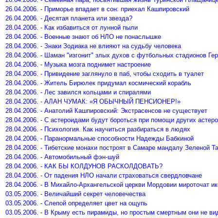
26.04.2006. - Приморье впадает в сон: приехал Кашпировский
26.04.2006. - Десятая планета или звезда?
28.04.2006. - Как избавиться от лунной пыли
28.04.2006. - Военные знают об НЛО не понаслышке
28.04.2006. - Знаки Зодиака не влияют на судьбу человека
28.04.2006. - Шаман "изгонит" злых духов с футбольных стадионов Ге
28.04.2006. - Музыка мозга поднимет настроение
28.04.2006. - Привидение заглянуло в паб, чтобы сходить в туалет
28.04.2006. - Житель Бирюлек придумал космический корабль
28.04.2006. - Лес завился кольцами и спиралями
28.04.2006. - АЛАН ЧУМАК: «Я ОБЫЧНЫЙ ПЕНСИОНЕР!»
28.04.2006. - Анатолий Кашпировский: Экстрасенсов не существует
28.04.2006. - С астероидами будут бороться при помощи других астер
28.04.2006. - Психология. Как научиться разбираться в людях
28.04.2006. - Паранормальные способности Надежды Бабкиной
28.04.2006. - Тибетские монахи построят в Самаре мандалу Зеленой Т
28.04.2006. - Автомобильный фэн-шуй
28.04.2006. - КАК БЫ КОЛДУНОВ РАСКОЛДОВАТЬ?
28.04.2006. - От падения НЛО начали страховаться свердловчане
28.04.2006. - В Михайло-Архангельской церкви Мордовии мироточат и
03.05.2006. - Величайший секрет человечества
03.05.2006. - Слепой определяет цвет на ощупь
03.05.2006. - В Крыму есть пирамиды, но простым смертным они не в