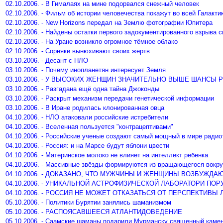
02.10.2006. - В Гималаях на мине подорвался снежный человек
02.10.2006. - Фильм об истории человечества покажут во всей Галакти
02.10.2006. - New Horizons передал на Землю фотографии Юпитера
02.10.2006. - Найдены остатки первого задокументированного взрыва 
02.10.2006. - На Уране возникло огромное тёмное облако
02.10.2006. - Сорняки вынюхивают своих жертв
03.10.2006. - Десант с НЛО
03.10.2006. - Почему инопланетян интересует Земля
03.10.2006. - У ВЫСОКИХ ЖЕНЩИН ЗНАЧИТЕЛЬНО ВЫШЕ ШАНСЫ
03.10.2006. - Разгадана ещё одна тайна Джоконды
03.10.2006. - Раскрыт механизм передачи генетической информации
03.10.2006. - В Иране родилась клонированная овца
04.10.2006. - НЛО атаковали российские истребители
04.10.2006. - Вселенная пользуется "контрацептивами"
04.10.2006. - Российские ученые создают самый мощный в мире радио
04.10.2006. - Россия: и на Марсе будут яблони цвести
04.10.2006. - Материнское молоко не влияет на интеллект ребенка
04.10.2006. - Массивные звёзды формируются из вращающегося вокру
04.10.2006. - ДОКАЗАНО, ЧТО МУЖЧИНЫ И ЖЕНЩИНЫ ВОЗБУЖД
04.10.2006. - УНИКАЛЬНОЙ АСТРОФИЗИЧЕСКОЙ ЛАБОРАТОРИ ПО
04.10.2006. - РОССИЯ НЕ МОЖЕТ ОТКАЗАТЬСЯ ОТ ПЕРСПЕКТИВЫ 
05.10.2006. - Политики Бурятии занялись шаманизмом
05.10.2006. - РАСПОЯСАВШЕЕСЯ АТЛАНТИДОВЕДЕНИЕ
05.10.2006. - Саамские шаманы подарили Мурманску священный каме