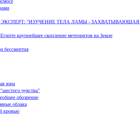
осмосе
цами
КИЙ ЭКСПЕРТ: "ИЗУЧЕНИЕ ТЕЛА ЛАМЫ - ЗАХВАТЫВАЮЩА
в Египте крупнейшее скопление метеоритов на Земле
ди бессмертия
ая зона
 "шестого чувства"
сеобщее обозрение
емные облака
ой кровью