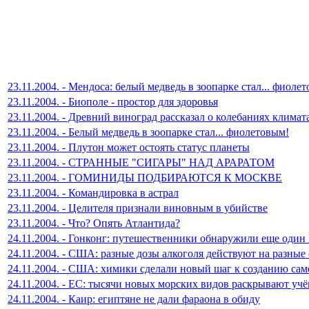
23.11.2004. - Мендоса: белый медведь в зоопарке стал... фиолет
23.11.2004. - Биополе - простор для здоровья
23.11.2004. - Древний виноград рассказал о колебаниях климат
23.11.2004. - Белый медведь в зоопарке стал... фиолетовым!
23.11.2004. - Плутон может остоять статус планеты
23.11.2004. - СТРАННЫЕ "СИГАРЫ" НАД АРАРАТОМ
23.11.2004. - ГОМИНИДЫ ПОДБИРАЮТСЯ К МОСКВЕ
23.11.2004. - Командировка в астрал
23.11.2004. - Целителя признали виновным в убийстве
23.11.2004. - Что? Опять Атлантида?
24.11.2004. - Гонконг: путешественники обнаружили еще один 
24.11.2004. - США: разные дозы алкоголя действуют на разные
24.11.2004. - США: химики сделали новый шаг к созданию с
24.11.2004. - ЕС: тысячи новых морских видов раскрывают уч
24.11.2004. - Каир: египтяне не дали фараона в обиду