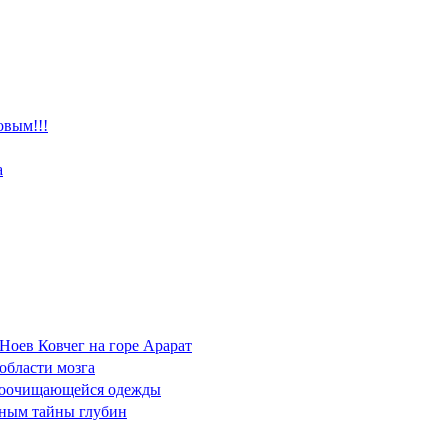
овым!!!
а
Ноев Ковчег на горе Арарат
 области мозга
амоочищающейся одежды
ёным тайны глубин