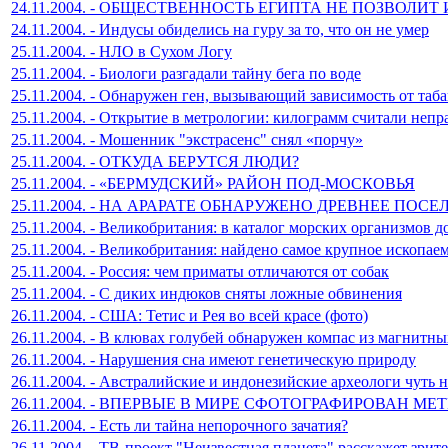
24.11.2004. - ОБЩЕСТВЕННОСТЬ ЕГИПТА НЕ ПОЗВО
24.11.2004. - Индусы обиделись на гуру за то, что он не умер
25.11.2004. - НЛО в Сухом Логу
25.11.2004. - Биологи разгадали тайну бега по воде
25.11.2004. - Обнаружен ген, вызывающий зависимость от таба
25.11.2004. - Открытие в метрологии: килограмм считали неп
25.11.2004. - Мошенник "экстрасенс" снял «порчу»
25.11.2004. - ОТКУДА БЕРУТСЯ ЛЮДИ?
25.11.2004. - «БЕРМУДСКИЙ» РАЙОН ПОД-МОСКОВЬЯ
25.11.2004. - НА АРАРАТЕ ОБНАРУЖЕНО ДРЕВНЕЕ ПОС
25.11.2004. - Великобритания: в каталог морских организмов 
25.11.2004. - Великобритания: найдено самое крупное ископае
25.11.2004. - Россия: чем приматы отличаются от собак
25.11.2004. - С диких индюков сняты ложные обвинения
26.11.2004. - США: Тетис и Рея во всей красе (фото)
26.11.2004. - В клювах голубей обнаружен компас из магнитны
26.11.2004. - Нарушения сна имеют генетическую природу
26.11.2004. - Австралийские и индонезийские археологи чуть н
26.11.2004. - ВПЕРВЫЕ В МИРЕ СФОТОГРАФИРОВАН 
26.11.2004. - Есть ли тайна непорочного зачатия?
26.11.2004. - ТВ-проект "Неизвестная планета" расскажет зрит