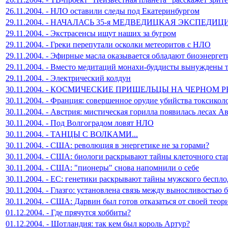
26.11.2004. - НЛО оставили следы под Екатеринбургом
29.11.2004. - НАЧАЛАСЬ 35-я МЕДВЕДИЦКАЯ ЭКСПЕДИЦ
29.11.2004. - Экстрасенсы ищут наших за бугром
29.11.2004. - Греки перепутали осколки метеоритов с НЛО
29.11.2004. - Эфирные масла оказывается обладают биоэнергет
29.11.2004. - Вместо медитаций монахи-буддисты вынуждены 
29.11.2004. - Электрический колдун
30.11.2004. - КОСМИЧЕСКИЕ ПРИШЕЛЬЦЫ НА ЧЕРНОМ 
30.11.2004. - Франция: совершенное орудие убийства токсикол
30.11.2004. - Австрия: мистическая горилла появилась лесах А
30.11.2004. - Под Волгоградом ловят НЛО
30.11.2004. - ТАНЦЫ С ВОЛКАМИ...
30.11.2004. - США: революция в энергетике не за горами?
30.11.2004. - США: биологи раскрывают тайны клеточного ста
30.11.2004. - США: "пионеры" снова напомнили о себе
30.11.2004. - ЕС: генетики раскрывают тайны мужского беспло
30.11.2004. - Глазго: установлена связь между выносливостью 
30.11.2004. - США: Дарвин был готов отказаться от своей теор
01.12.2004. - Где прячутся хоббиты?
01.12.2004. - Шотландия: так кем был король Артур?