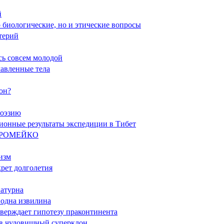
й
о биологические, но и этические вопросы
ктерий
сь совсем молодой
лавленные тела
он?
поэзию
ционные результаты экспедиции в Тибет
А РОМЕЙКО
изм
крет долголетия
Сатурна
о одна извилина
тверждает гипотезу праконтинента
я в чудовищный суперклон