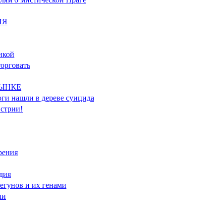
ИЯ
икой
торговать
РЫНКЕ
оги нашли в дереве суицида
встрии!
рения
дия
бегунов и их генами
ии