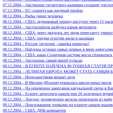
07.12.2004. - Австралия: гигантского кальмара сохранят для п
07.12.2004. - ЕС: планета как научный прибор
08.12.2004. - Рыбы умнее человека
08.12.2004. - США: ледниковый период наступит через 15 тыся
08.12.2004. - Австралийцев разбудил взрыв метеорита
08.12.2004. - США: через двадцать лет люди перестанут умира
08.12.2004. - США: предки египтян жили в шалашах
08.12.2004. - Россия: тигролев - ошибка природы?
08.12.2004. - Найдены останки самых первых в мире алкоголи
08.12.2004. - США: наша Солнечная система могла сближаться 
08.12.2004. - Австралия: самый яркий пульсар
09.12.2004. - В ЕГИПТЕ НАЙДЕНА 80-ТОННАЯ СТАТУЯ
09.12.2004. - ЛЕДЯНАЯ ЕВРОПА МОЖЕТ СТАТЬ САМ
09.12.2004. - Инопланетянам мешает шум
09.12.2004. - В Милане (Италия) открылась школа юных магов
09.12.2004. - На церемонии зажигания ханукальной свечи в 
09.12.2004. - Египет: археологи нашли еще 20 золоченых муми
09.12.2004. - Лондон: человеческие железы произошли из жабр
09.12.2004. - Пенсильвания: первыми на планете начали выпи
09.12.2004. - США: ДНК-компьютер