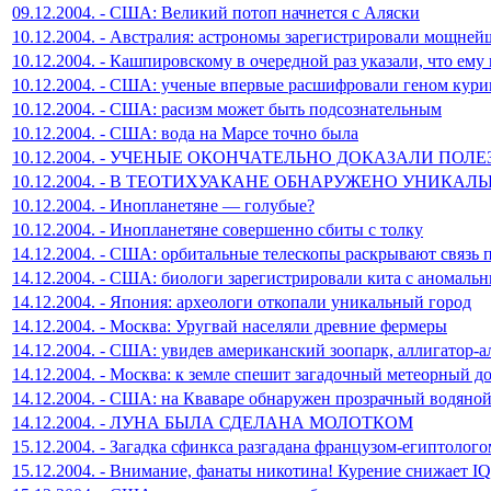
09.12.2004. - США: Великий потоп начнется с Аляски
10.12.2004. - Австралия: астрономы зарегистрировали мощней
10.12.2004. - Кашпировскому в очередной раз указали, что ему
10.12.2004. - США: ученые впервые расшифровали геном кур
10.12.2004. - США: расизм может быть подсознательным
10.12.2004. - США: вода на Марсе точно была
10.12.2004. - УЧЕНЫЕ ОКОНЧАТЕЛЬНО ДОКАЗАЛИ ПО
10.12.2004. - В ТЕОТИХУАКАНЕ ОБНАРУЖЕНО УНИКА
10.12.2004. - Инопланетяне — голубые?
10.12.2004. - Инопланетяне совершенно сбиты с толку
14.12.2004. - США: орбитальные телескопы раскрывают связь 
14.12.2004. - США: биологи зарегистрировали кита с аномаль
14.12.2004. - Япония: археологи откопали уникальный город
14.12.2004. - Москва: Уругвай населяли древние фермеры
14.12.2004. - США: увидев американский зоопарк, аллигатор-ал
14.12.2004. - Москва: к земле спешит загадочный метеорный д
14.12.2004. - США: на Кваваре обнаружен прозрачный водяной
14.12.2004. - ЛУНА БЫЛА СДЕЛАНА МОЛОТКОМ
15.12.2004. - Загадка сфинкса разгадана французом-египтолого
15.12.2004. - Внимание, фанаты никотина! Курение снижает IQ