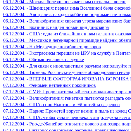
06.12.2004. - Москва: болезнь посылает нам сигналы... во сне
06.12.2004. - Швейцария: первая зима Вселенной была снежно
06.12.2004. - Австралия: находка хоббитов поднимает не тольк
06.12.2004. - Великобритания: скрытая угроза марсианских ба
06.12.2004. - Бразилия: найден новый вид динозавра
06.12.2004. - США: одна из ближайших к нам галактик оказала
06.12.2004. - Мексика: в легендарной пирамиде найдены обезг
06.12.2004. - На Медведице погибло стадо коров
06.12.2004. - Экстрасенсы перешли из ЦРУ на службу в Пентаг
06.12.2004. - Обезьяночеловек на мушке
06.12.2004. - Для связи с инопланетным разумом используйте 
06.12.2004. - Тюмень. Российские ученые обнародовали сенса
07.12.2004. - ВПЕРВЫЕ СФОТОГРАФИРОВАНА ВОРОНК
07.12.2004. - Феномен нетленных покойников
07.12.2004. - СМИ: Продолжительный секс омолаживает орган
07.12.2004. - Великобритания: генетики пытаются разгадать се
07.12.2004. - США: спор Ньютона и Эйнштейна разрешен
07.12.2004. - Париж: Прометей ворует камни и пыль из колец 
07.12.2004. - США: чтобы узнать человека в лицо, нужна всег
07.12.2004. - Рио-де-Жанейро: открытие нового динозавра под
07.12.2004. - Онтарио: обнаружено растение, превращающеес