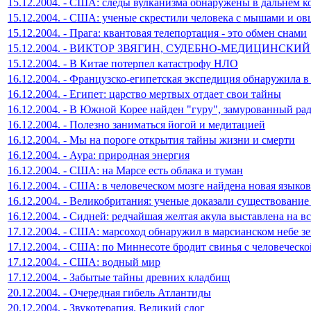
15.12.2004. - США: следы вулканизма обнаружены в дальнем к
15.12.2004. - США: ученые скрестили человека с мышами и ов
15.12.2004. - Прага: квантовая телепортация - это обмен снами
15.12.2004. - ВИКТОР ЗВЯГИН, СУДЕБНО-МЕДИЦИНС
15.12.2004. - В Китае потерпел катастрофу НЛО
16.12.2004. - Французско-египетская экспедиция обнаружила 
16.12.2004. - Египет: царство мертвых отдает свои тайны
16.12.2004. - В Южной Корее найден "гуру", замурованный ра
16.12.2004. - Полезно заниматься йогой и медитацией
16.12.2004. - Мы на пороге открытия тайны жизни и смерти
16.12.2004. - Аура: природная энергия
16.12.2004. - США: на Марсе есть облака и туман
16.12.2004. - США: в человеческом мозге найдена новая языков
16.12.2004. - Великобритания: ученые доказали существование
16.12.2004. - Сидней: редчайшая желтая акула выставлена на в
17.12.2004. - США: марсоход обнаружил в марсианском небе з
17.12.2004. - США: по Миннесоте бродит свинья с человеческ
17.12.2004. - США: водный мир
17.12.2004. - Забытые тайны древних кладбищ
20.12.2004. - Очередная гибель Атлантиды
20.12.2004. - Звукотерапия. Великий слог