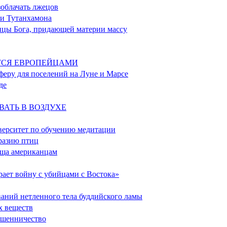
зоблачать лжецов
ами Тутанхамона
тицы Бога, придающей материи массу
ВЯТСЯ ЕВРОПЕЙЦАМИ
сферу для поселений на Луне и Марсе
де
ОВАТЬ В ВОЗДУХЕ
иверситет по обучению медитации
разию птиц
ища американцам
рает войну с убийцами с Востока»
ваний нетленного тела буддийского ламы
х веществ
мошенничество