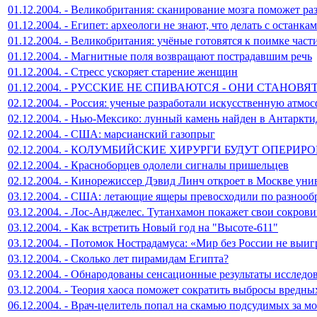
01.12.2004. - Великобритания: сканирование мозга поможет ра
01.12.2004. - Египет: археологи не знают, что делать с останк
01.12.2004. - Великобритания: учёные готовятся к поимке час
01.12.2004. - Магнитные поля возвращают пострадавшим речь
01.12.2004. - Стресс ускоряет старение женщин
01.12.2004. - РУССКИЕ НЕ СПИВАЮТСЯ - ОНИ СТАНО
02.12.2004. - Россия: ученые разработали искусственную атмо
02.12.2004. - Нью-Мексико: лунный камень найден в Антаркти
02.12.2004. - США: марсианский газопрыг
02.12.2004. - КОЛУМБИЙСКИЕ ХИРУРГИ БУДУТ ОПЕРИР
02.12.2004. - Красноборцев одолели сигналы пришельцев
02.12.2004. - Кинорежиссер Дэвид Линч откроет в Москве ун
03.12.2004. - США: летающие ящеры превосходили по разнооб
03.12.2004. - Лос-Анджелес. Тутанхамон покажет свои сокров
03.12.2004. - Как встретить Новый год на "Высоте-611"
03.12.2004. - Потомок Нострадамуса: «Мир без России не выиг
03.12.2004. - Сколько лет пирамидам Египта?
03.12.2004. - Обнародованы сенсационные результаты исследо
03.12.2004. - Теория хаоса поможет сократить выбросы вредны
06.12.2004. - Врач-целитель попал на скамью подсудимых за 