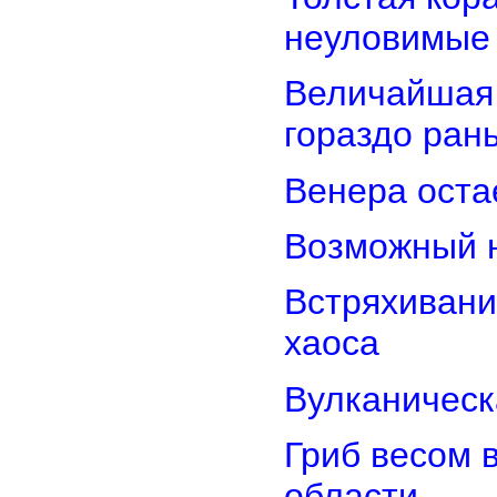
неуловимые
Величайшая 
гораздо ран
Венера оста
Возможный н
Встряхивани
хаоса
Вулканическ
Гриб весом 
области