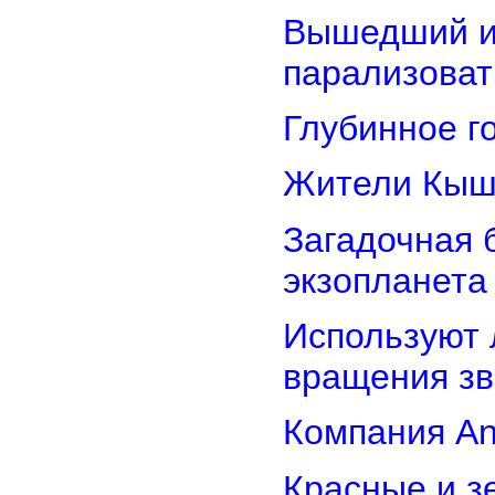
Вышедший из
парализоват
Глубинное г
Жители Кыш
Загадочная 
экзопланета
Используют 
вращения зв
Компания An
Красные и з