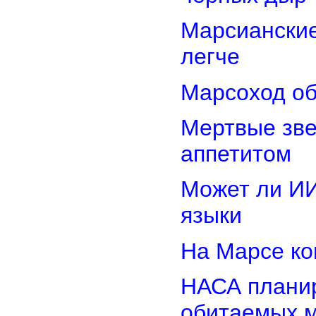
Марсиански
легче
Марсоход об
Мертвые зв
аппетитом
Может ли И
языки
На Марсе ко
НАСА планир
обитаемых 