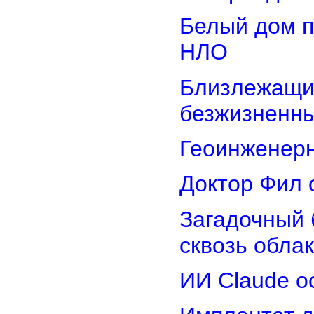
Белый дом п
НЛО
Близлежащие
безжизненн
Геоинженер
Доктор Фил 
Загадочный 
сквозь обла
ИИ Claude о