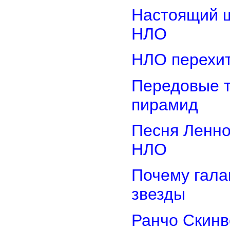
Настоящий ш
НЛО
НЛО перехит
Передовые т
пирамид
Песня Ленно
НЛО
Почему гала
звезды
Ранчо Скинв