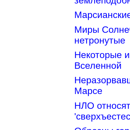
землеподоб
Марсианские
Миры Солнеч
нетронутые
Некоторые и
Вселенной
Неразорвавш
Марсе
НЛО относят
'сверхъестес