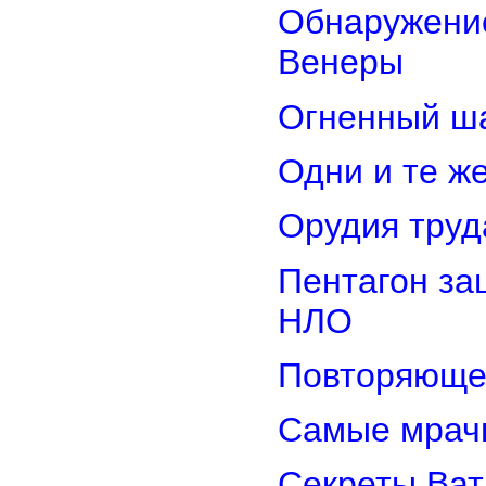
Обнаружение
Венеры
Огненный ш
Одни и те ж
Орудия труд
Пентагон за
НЛО
Повторяюще
Самые мрач
Секреты Ват