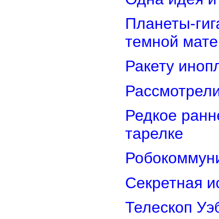
Планеты-гиг
темной мате
Ракету иноп
Рассмотрели
Редкое ранн
тарелке
Робокоммун
Секретная и
Телескоп Уэ