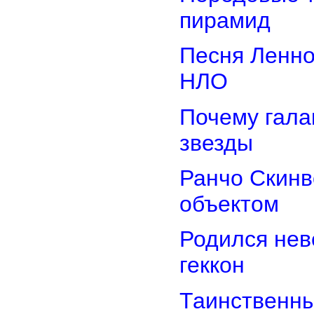
пирамид
Песня Ленно
НЛО
Почему гала
звезды
Ранчо Скинв
объектом
Родился нев
геккон
Таинственн