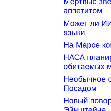
Мертвые зв
аппетитом
Может ли И
языки
На Марсе ко
НАСА планир
обитаемых 
Необычное о
Посадом
Новый повор
Эйнштейна