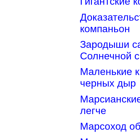
Гигантские 
Доказательст
компаньон
Зародыши са
Солнечной 
Маленькие к
черных дыр
Марсиански
легче
Марсоход об