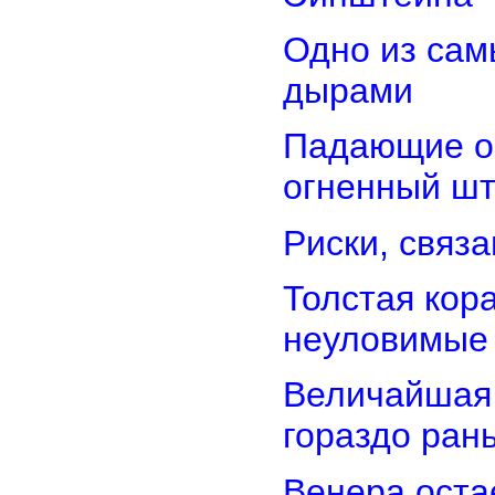
Одно из сам
дырами
Падающие об
огненный ш
Риски, связ
Толстая кор
неуловимые
Величайшая 
гораздо ран
Венера оста