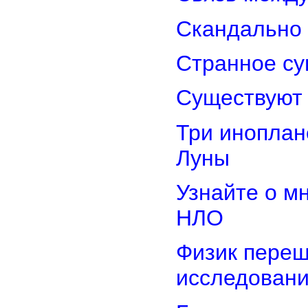
Скандально 
Странное су
Существуют 
Три иноплан
Луны
Узнайте о м
НЛО
Физик переш
исследован