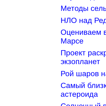
Методы сель
НЛО над Ре
Оцениваем в
Марсе
Проект раск
экзопланет
Рой шаров 
Самый близк
астероида