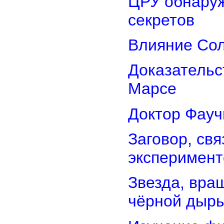
ЦРУ обнаруж
секретов
Влияние Сол
Доказательс
Марсе
Доктор Фауч
Заговор, св
эксперимент
Звезда, вра
чёрной дыр