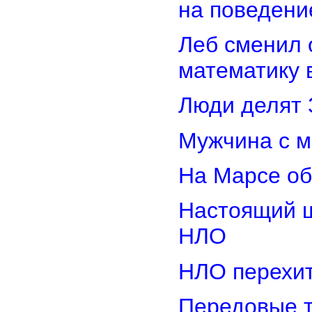
на поведени
Леб сменил 
математику 
Люди делят 
Мужчина с м
На Марсе об
Настоящий ш
НЛО
НЛО перехит
Передовые т