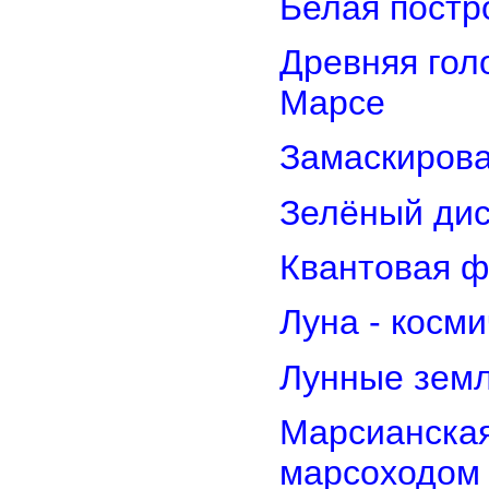
Белая постр
Древняя гол
Марсе
Замаскирова
Зелёный дис
Квантовая ф
Луна - косм
Лунные земл
Марсианская
марсоходом