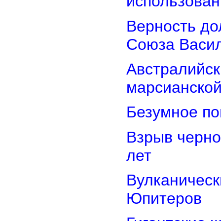
использован
Верность дол
Союза Васи
Австралийск
марсианской
Безумное по
Взрыв черно
лет
Вулканически
Юпитеров