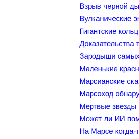
Взрыв черной ды
Вулканические э
Гигантские коль
Доказательства т
Зародыши самых 
Маленькие красн
Марсианские ск
Марсоход обнару
Мертвые звезды
Может ли ИИ по
На Марсе когда-