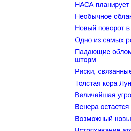
НАСА планирует
Необычное обла
Новый поворот 
Одно из самых р
Падающие обломк
шторм
Риски, связанны
Толстая кора Лу
Величайшая угро
Венера остается
Возможный новый
Встряхивание ат