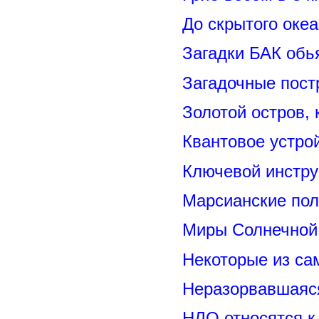
До скрытого оке
Загадки БАК обь
Загадочные пост
Золотой остров, 
Квантовое устро
Ключевой инстру
Марсианские пол
Миры Солнечной 
Некоторые из са
Неразорвавшаяся
НЛО относятся к