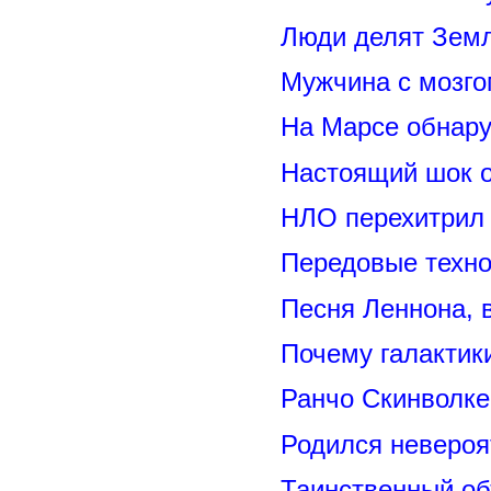
Люди делят Зем
Мужчина с мозго
На Марсе обнару
Настоящий шок 
НЛО перехитрил 
Передовые техно
Песня Леннона,
Почему галактик
Ранчо Скинволке
Родился невероя
Таинственный о