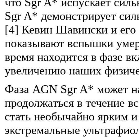
что Sgr A* испускает силь
Sgr A* демонстрирует сил
[4] Кевин Шавински и его 
показывают вспышки умере
время находится в фазе в
увеличению наших физиче
Фаза AGN Sgr A* может на
продолжаться в течение вс
стать необычайно ярким и
экстремальные ультрафиол