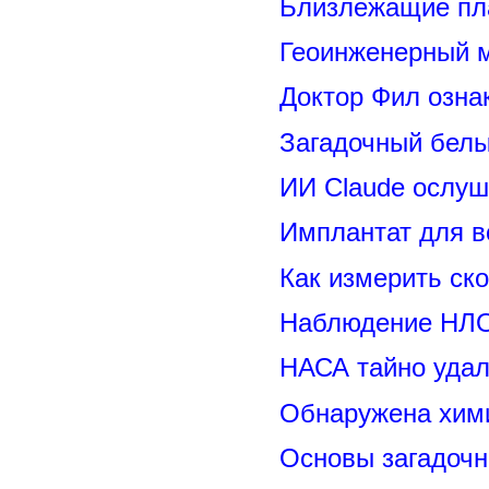
Близлежащие пл
Геоинженерный 
Доктор Фил озн
Загадочный белы
ИИ Claude ослуш
Имплантат для в
Как измерить ск
Наблюдение НЛО
НАСА тайно удал
Обнаружена хими
Основы загадоч