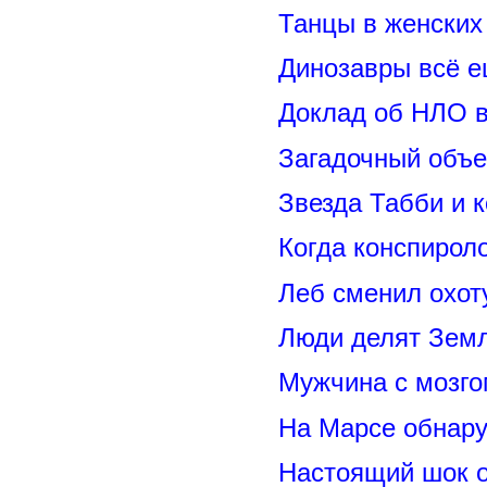
Танцы в женских 
Динозавры всё е
Доклад об НЛО в
Загадочный объе
Звезда Табби и 
Когда конспирол
Леб сменил охот
Люди делят Зем
Мужчина с мозго
На Марсе обнару
Настоящий шок 