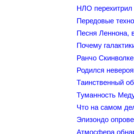
НЛО перехитрил 
Передовые техно
Песня Леннона,
Почему галактик
Ранчо Скинволке
Родился невероя
Таинственный о
Туманность Меду
Что на самом де
Элизондо опрове
Атмосфера обнар