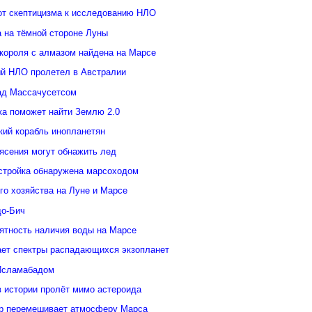
от скептицизма к исследованию НЛО
а на тёмной стороне Луны
 короля с алмазом найдена на Марсе
й НЛО пролетел в Австралии
ад Массачусетсом
ка поможет найти Землю 2.0
кий корабль инопланетян
ясения могут обнажить лед
стройка обнаружена марсоходом
го хозяйства на Луне и Марсе
о-Бич
ятность наличия воды на Марсе
ает спектры распадающихся экзопланет
Исламабадом
в истории пролёт мимо астероида
р перемешивает атмосферу Марса