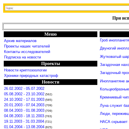
При исп
Меню
Гроб инопланет
Архив материалов
Проекты наших читателей
Двуногий инопл
Контакты исследователей
Жутковатый шар
Подписка на новости
Проекты
Загадочная нахо
Новости криптозоологии
Загадочный про
Хроники природных катастроф
Инопланетяне а
Новости
26.02.2002 - 05.07.2002
Кольцеобразные
05.08.2002 - 23.10.2002
(562)
Кремниевый чип
24.10.2002 - 17.01.2003
(585)
20.01.2003 - 07.04.2003
Луна служит ба
(709)
08.04.2003 - 01.08.2003
(709)
Люди, переживши
04.08.2003 - 18.11.2003
(763)
19.11.2003 - 31.03.2004
НАСА скрывает 
(721)
01.04.2004 - 13.08.2004
(825)