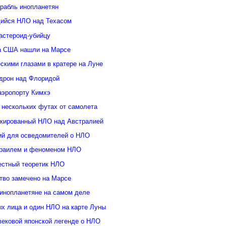
орабль инопланетян
ийся НЛО над Техасом
астероид-убийцу
а США нашли на Марсе
скими глазами в кратере на Луне
дрон над Флоридой
аэропорту Кимхэ
 нескольких футах от самолета
кированный НЛО над Австралией
ий для осведомителей о НЛО
зраилем и феноменом НЛО
естный теоретик НЛО
тво замечено на Марсе
инопланетяне на самом деле
ых лица и один НЛО на карте Луны
вековой японской легенде о НЛО