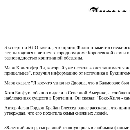
Эксперт по НЛО заявил, что принц Филипп заметил снежного 
лет, находился в летнем загородном доме Королевской семьи 
разновидностью криптидной обезьяны.
Марк Кристофер Ли, который уже несколько лет занимается и
пришельцев", получил информацию от источника в Букингемск
Марк сказал: "Я кое-что узнал из Дворца, что в Балморале бы
Хотя Бигфута обычно видели в Северной Америке, а сообщения
наблюдениях существ в Британии. Он сказал: "Бокс-Хилл - сам
Актер Флэш Гордон Брайан Блессед ранее рассказал, что при
утверждал, что его похитила семья снежных людей.
88-летний актер, сыгравший главную роль в любимом фильме 