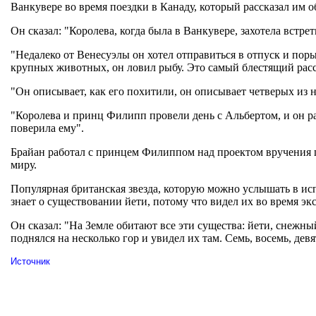
Ванкувере во время поездки в Канаду, который рассказал им 
Он сказал: "Королева, когда была в Ванкувере, захотела вст
"Недалеко от Венесуэлы он хотел отправиться в отпуск и пор
крупных животных, он ловил рыбу. Это самый блестящий расс
"Он описывает, как его похитили, он описывает четверых из ни
"Королева и принц Филипп провели день с Альбертом, и он рас
поверила ему".
Брайан работал с принцем Филиппом над проектом вручения пр
миру.
Популярная британская звезда, которую можно услышать в ис
знает о существовании йети, потому что видел их во время э
Он сказал: "На Земле обитают все эти существа: йети, снеж
поднялся на несколько гор и увидел их там. Семь, восемь, дев
Источник