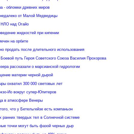
а - обломки древних миров
недалеко от Малой Медведицы
 НЛО над Огайо
оведение жидкостей при кипении
ечен на орбите
но продать после длительного использования
 Боевой путь Героя Советского Союза Василия Прохорова
зера рассказали о марсианской гидрологии
щение материи черной дырой
ыры охватил 300 000 световых лет
кзо-Ио вокруг супер-Юпитеров
ьца в атмосфере Венеры
того, что у Бетельгейзе есть компаньон
 ранних твердых тел в Солнечной системе
ные точки могут быть фазой черных дыр