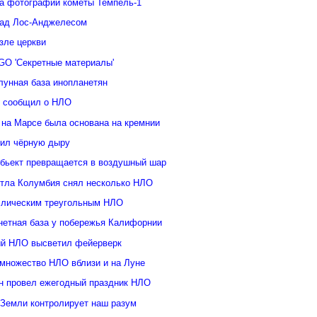
а фотографии кометы Темпель-1
над Лос-Анджелесом
зле церкви
GO 'Секретные материалы'
лунная база инопланетян
у сообщил о НЛО
 на Марсе была основана на кремнии
ил чёрную дыру
бьект превращается в воздушный шар
ттла Колумбия снял несколько НЛО
ллическим треугольным НЛО
нетная база у побережья Калифорнии
й НЛО высветил фейерверк
множество НЛО вблизи и на Луне
н провел ежегодный праздник НЛО
 Земли контролирует наш разум