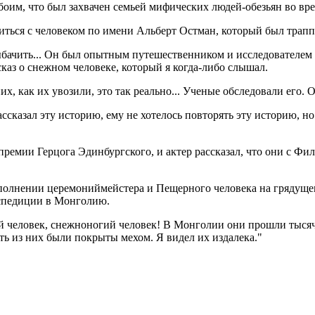
обоим, что был захвачен семьей мифических людей-обезьян во вр
ретиться с человеком по имени Альберт Остман, который был тра
ыбачить... Он был опытным путешественником и исследователем в
каз о снежном человеке, который я когда-либо слышал.
х, как их увозили, это так реально... Ученые обследовали его. 
сказал эту историю, ему не хотелось повторять эту историю, но
емии Герцога Эдинбургского, и актер рассказал, что они с Фил
полнении церемониймейстера и Пещерного человека на грядущем
кспедиции в Монголию.
ный человек, снежноногий человек! В Монголии они прошли тыс
ять из них были покрыты мехом. Я видел их издалека."