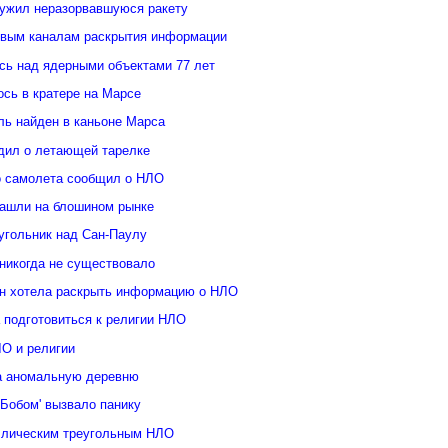
ужил неразорвавшуюся ракету
овым каналам раскрытия информации
ь над ядерными объектами 77 лет
сь в кратере на Марсе
ль найден в каньоне Марса
дил о летающей тарелке
о самолета сообщил о НЛО
ашли на блошином рынке
угольник над Сан-Паулу
 никогда не существовало
н хотела раскрыть информацию о НЛО
 подготовиться к религии НЛО
ЛО и религии
а аномальную деревню
Бобом' вызвало панику
ллическим треугольным НЛО