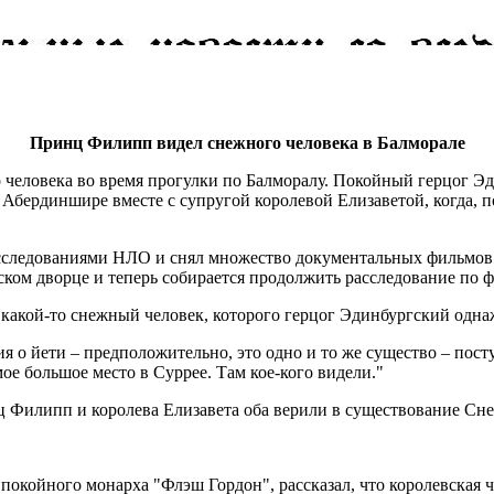
Принц Филипп видел снежного человека в Балморале
человека во время прогулки по Балморалу. Покойный герцог Эди
в Абердиншире вместе с супругой королевой Елизаветой, когда, 
сследованиями НЛО и снял множество документальных фильмов н
ом дворце и теперь собирается продолжить расследование по фа
л какой-то снежный человек, которого герцог Эдинбургский одна
 о йети – предположительно, это одно и то же существо – пост
ое большое место в Суррее. Там кое-кого видели."
нц Филипп и королева Елизавета оба верили в существование Сн
покойного монарха "Флэш Гордон", рассказал, что королевская 