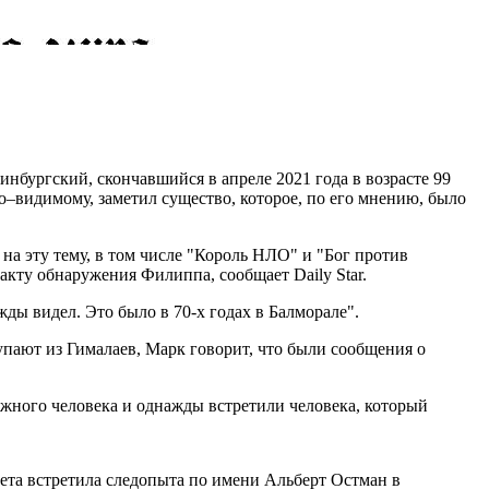
нбургский, скончавшийся в апреле 2021 года в возрасте 99
по–видимому, заметил существо, которое, по его мнению, было
а эту тему, в том числе "Король НЛО" и "Бог против
кту обнаружения Филиппа, сообщает Daily Star.
жды видел. Это было в 70-х годах в Балморале".
упают из Гималаев, Марк говорит, что были сообщения о
ежного человека и однажды встретили человека, который
чета встретила следопыта по имени Альберт Остман в