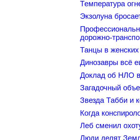
Температура огн
Экзолуна бросае
Профессиональн
дорожно-транспо
Танцы в женских 
Динозавры всё е
Доклад об НЛО в
Загадочный объе
Звезда Табби и 
Когда конспирол
Леб сменил охот
Люди делят Зем