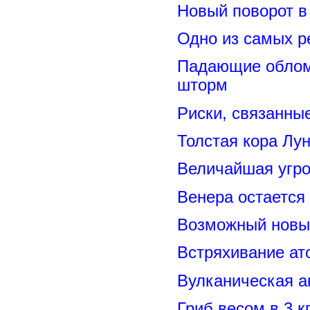
Новый поворот 
Одно из самых р
Падающие обломк
шторм
Риски, связанны
Толстая кора Лу
Величайшая угро
Венера остается
Возможный новый
Встряхивание ат
Вулканическая а
Гриб весом в 3 к