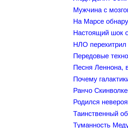
Мужчина с мозго
На Марсе обнару
Настоящий шок 
НЛО перехитрил 
Передовые техно
Песня Леннона,
Почему галактик
Ранчо Скинволке
Родился невероя
Таинственный о
Туманность Меду