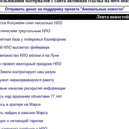
ользовании материалов с сайта активная ссылка на него обя
Отправить донат на поддержку проекта "Аномальные новости"
Лента новостей
ттла Колумбия снял несколько НЛО
ллическим треугольным НЛО
нетная база у побережья Калифорнии
й НЛО высветил фейерверк
множество НЛО вблизи и на Луне
н провел ежегодный праздник НЛО
 Земли контролирует наш разум
ужил неразорвавшуюся ракету
овым каналам раскрытия информации
ь над ядерными объектами 77 лет
сь в кратере на Марсе
ль найден в каньоне Марса
дил о летающей тарелке
о самолета сообщил о НЛО