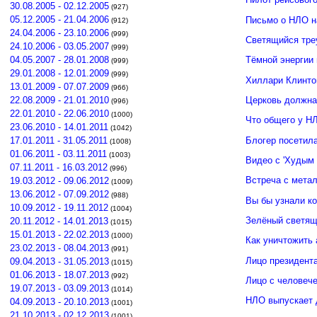
30.08.2005 - 02.12.2005
(927)
05.12.2005 - 21.04.2006
Письмо о НЛО н
(912)
24.04.2006 - 23.10.2006
(999)
Светящийся тре
24.10.2006 - 03.05.2007
(999)
04.05.2007 - 28.01.2008
Тёмной энергии
(999)
29.01.2008 - 12.01.2009
(999)
Хиллари Клинто
13.01.2009 - 07.07.2009
(966)
Церковь должна
22.08.2009 - 21.01.2010
(996)
22.01.2010 - 22.06.2010
(1000)
Что общего у Н
23.06.2010 - 14.01.2011
(1042)
Блогер посетил
17.01.2011 - 31.05.2011
(1008)
01.06.2011 - 03.11.2011
(1003)
Видео с 'Худым 
07.11.2011 - 16.03.2012
(996)
Встреча с мета
19.03.2012 - 09.06.2012
(1009)
13.06.2012 - 07.09.2012
(988)
Вы бы узнали к
10.09.2012 - 19.11.2012
(1004)
Зелёный светящ
20.11.2012 - 14.01.2013
(1015)
15.01.2013 - 22.02.2013
(1000)
Как уничтожить 
23.02.2013 - 08.04.2013
(991)
Лицо президент
09.04.2013 - 31.05.2013
(1015)
01.06.2013 - 18.07.2013
(992)
Лицо с человече
19.07.2013 - 03.09.2013
(1014)
НЛО выпускает 
04.09.2013 - 20.10.2013
(1001)
21.10.2013 - 02.12.2013
(1001)