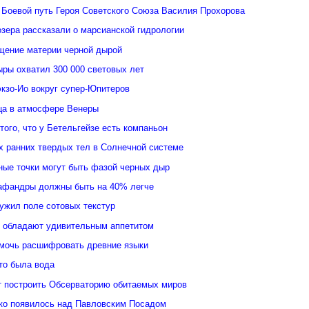
 Боевой путь Героя Советского Союза Василия Прохорова
зера рассказали о марсианской гидрологии
щение материи черной дырой
ыры охватил 300 000 световых лет
кзо-Ио вокруг супер-Юпитеров
ьца в атмосфере Венеры
того, что у Бетельгейзе есть компаньон
 ранних твердых тел в Солнечной системе
ные точки могут быть фазой черных дыр
афандры должны быть на 40% легче
ужил поле сотовых текстур
 обладают удивительным аппетитом
мочь расшифровать древние языки
то была вода
 построить Обсерваторию обитаемых миров
ко появилось над Павловским Посадом