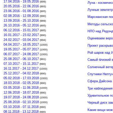
17.04.2016 - 19.05.2016
(999)
Луна - космичес
20.05.2016 - 22.06.2016
(993)
Лунные землетр
23.06.2016 - 01.08.2016
(995)
02.08.2016 - 12.09.2016
(990)
Марсианская по
13.09.2016 - 25.10.2016
(989)
Методы сельско
26.10.2016 - 05.12.2016
(995)
06.12.2016 - 15.01.2017
(995)
НЛО над Редонд
16.01.2017 - 23.02.2017
(990)
Оцениваем веро
24.02.2017 - 03.04.2017
(994)
04.04.2017 - 18.05.2017
(1000)
Проект раскрыв
19.05.2017 - 05.07.2017
(1000)
Рой шаров над 
06.07.2017 - 24.08.2017
(1000)
25.08.2017 - 06.10.2017
(991)
Самый близкий 
07.10.2017 - 15.11.2017
(990)
Солнечный вете
16.11.2017 - 24.12.2017
(1000)
25.12.2017 - 04.02.2018
(990)
Спутники Нептун
05.02.2018 - 17.03.2018
(1000)
Сфера Дайсона 
18.03.2018 - 02.05.2018
(990)
03.05.2018 - 11.06.2018
Три наблюдения
(1000)
12.06.2018 - 18.07.2018
(990)
Удивительное п
19.07.2018 - 24.08.2018
(1000)
25.08.2018 - 02.10.2018
Черный диск зам
(1000)
03.10.2018 - 07.11.2018
(990)
Какие вещи мож
08.11.2018 - 13.12.2018
(990)