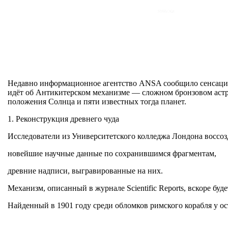
Недавно информационное агентство ANSA сообщило сенсационн
идёт об Антикитерском механизме — сложном бронзовом астр
положения Солнца и пяти известных тогда планет.
1. Реконструкция древнего чуда
Исследователи из Университетского колледжа Лондона воссоз
новейшие научные данные по сохранившимся фрагментам,
древние надписи, выгравированные на них.
Механизм, описанный в журнале Scientific Reports, вскоре бу
Найденный в 1901 году среди обломков римского корабля у ост