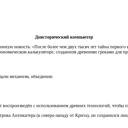
Доисторический компьютер
ую новость: «После более чем двух тысяч лет тайна первого в 
ономическом калькуляторе, созданном древними греками для пр
дали механизм, объединив:
дет воспроизведён с использованием древних технологий, чтобы 
рова Антикитера (к северо-западу от Крита), он сохранился лишь