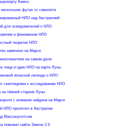
аэропорту Кимхэ
 нескольких футах от самолета
кированный НЛО над Австралией
ий для осведомителей о НЛО
зраилем и феноменом НЛО
естный теоретик НЛО
тво замечено на Марсе
инопланетяне на самом деле
ых лица и один НЛО на карте Луны
вековой японской легенде о НЛО
от скептицизма к исследованию НЛО
а на тёмной стороне Луны
 короля с алмазом найдена на Марсе
й НЛО пролетел в Австралии
ад Массачусетсом
ка поможет найти Землю 2.0