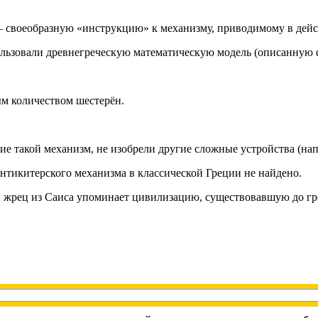
— своеобразную «инструкцию» к механизму, приводимому в дейс
ользовали древнегреческую математическую модель (описанную 
ым количеством шестерён.
шие такой механизм, не изобрели другие сложные устройства (на
тикитерского механизма в классической Греции не найдено.
й жрец из Саиса упоминает цивилизацию, существовавшую до гре