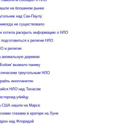
ашли на блошином рынке
угольник над Сан-Паулу
 никогда не существовало
н хотела раскрыть информацию о НЛО
 подготовиться к религии НЛО
ЛО и религии
а аномальную деревню
Бобом' вызвало панику
ллическим треугольным НЛО
орабль инопланетян
ийся НЛО над Техасом
астероид-убийцу
а США нашли на Марсе
скими глазами в кратере на Луне
дрон над Флоридой