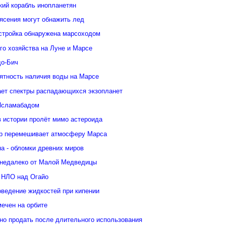
кий корабль инопланетян
ясения могут обнажить лед
стройка обнаружена марсоходом
го хозяйства на Луне и Марсе
о-Бич
ятность наличия воды на Марсе
ает спектры распадающихся экзопланет
Исламабадом
в истории пролёт мимо астероида
р перемешивает атмосферу Марса
а - обломки древних миров
недалеко от Малой Медведицы
 НЛО над Огайо
оведение жидкостей при кипении
ечен на орбите
но продать после длительного использования