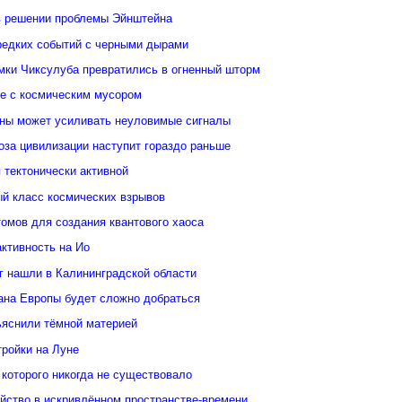
в решении проблемы Эйнштейна
редких событий с черными дырами
ки Чиксулуба превратились в огненный шторм
ые с космическим мусором
уны может усиливать неуловимые сигналы
оза цивилизации наступит гораздо раньше
 тектонически активной
й класс космических взрывов
омов для создания квантового хаоса
ктивность на Ио
кг нашли в Калининградской области
еана Европы будет сложно добраться
ьяснили тёмной материей
тройки на Луне
 которого никогда не существовало
йство в искривлённом пространстве-времени