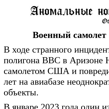
Военный самоле
В ходе странного инциден
полигона ВВС в Аризоне 
самолетом США и повреди
лет на авиабазе неоднокр
объекты.
В январе 2023 года один и