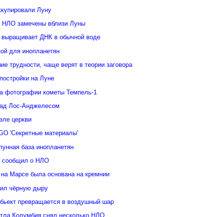
ккупировали Луну
 НЛО замечены вблизи Луны
 выращивает ДНК в обычной воде
зой для инопланетян
е трудности, чаще верят в теории заговора
постройки на Луне
а фотографии кометы Темпель-1
над Лос-Анджелесом
зле церкви
GO 'Секретные материалы'
лунная база инопланетян
у сообщил о НЛО
 на Марсе была основана на кремнии
ил чёрную дыру
бьект превращается в воздушный шар
ттла Колумбия снял несколько НЛО