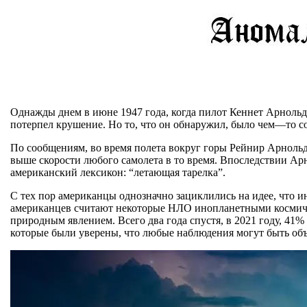
Однажды днем в июне 1947 года, когда пилот Кеннет Арнольд
потерпел крушение. Но то, что он обнаружил, было чем—то со
По сообщениям, во время полета вокруг горы Рейнир Арнольд
выше скорости любого самолета в то время. Впоследствии Арн
американский лексикон: “летающая тарелка”.
С тех пор американцы однозначно зациклились на идее, что иноп
американцев считают некоторые НЛО инопланетными космическ
природным явлением. Всего два года спустя, в 2021 году, 41
которые были уверены, что любые наблюдения могут быть об