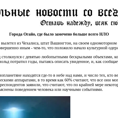
Города Огайо, где было замечено больше всего НЛО
 вылетел из Чехалиса, штат Вашингтон, на своем одномоторном 
вершенно иным - чем-то, что положило начало культурной одерж
 столкнулся с девятью любопытными бескрылыми объектами, кото
ольд потратил годы, пытаясь описать увиденное, и, как сообщае
ланетяне находятся где-то в небе над нами, и число тех, кто вер
ими аппаратами, в то время как 60% считают, что все они мог
% респондентов заявили, что считают, что по крайней мере неко
ъяснены поведением человека или научными событиями.