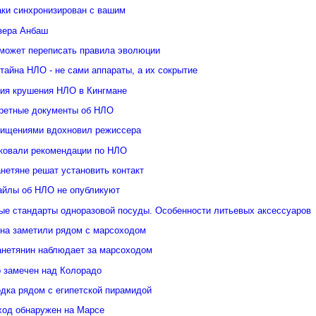
аки синхронизирован с вашим
озера Анбаш
может переписать правила эволюции
тайна НЛО - не сами аппараты, а их сокрытие
рия крушения НЛО в Кингмане
ретные документы об НЛО
хищениями вдохновил режиссера
ковали рекомендации по НЛО
нетяне решат установить контакт
йлы об НЛО не опубликуют
ые стандарты одноразовой посуды. Особенности литьевых аксессуаров
яна заметили рядом с марсоходом
анетянин наблюдает за марсоходом
 замечен над Колорадо
дка рядом с египетской пирамидой
ход обнаружен на Марсе