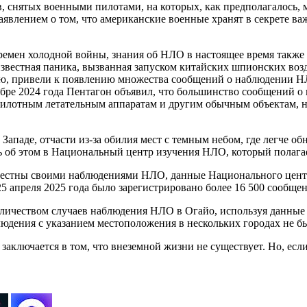
 снятых военными пилотами, на которых, как предполагалось, 
аявлением о том, что американские военные хранят в секрете 
 времен холодной войны, знания об НЛО в настоящее время такж
звестная паника, вызванная запуском китайских шпионских возд
рию, привели к появлению множества сообщений о наблюдении 
ноябре 2024 года Пентагон объявил, что большинство сообщений
пилотным летательным аппаратам и другим обычным объектам, н
аде, отчасти из-за обилия мест с темным небом, где легче обн
ть об этом в Национальный центр изучения НЛО, который полага
звестны своими наблюдениями НЛО, данные Национального цент
5 апреля 2025 года было зарегистрировано более 16 500 сообще
количеством случаев наблюдения НЛО в Огайо, используя данн
юдения с указанием местоположения в нескольких городах не бы
лючается в том, что внеземной жизни не существует. Но, если 