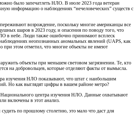
можно было запечатлеть НЛО. В июле 2023 года ветеран
важную информацию о наблюдениях “нечеловеческих” существ с
е переживают возрождение, поскольку многие американцы все
ушных шаров в 2023 году, и опасения по поводу того, что
НЛО в небе. Люди также ошибочно принимают всплеск
 о наблюдениях неопознанных аномальных явлений (UAPS, как
о при этом отметил, что многие объекты не имеют
аружить объекты при меньшем световом загрязнении. Те, кто
ется на добровольцев, которые отделяют факты от вымысла.
ра изучения НЛО показывают, что штат с наибольшим
ний. Но как выглядят цифры в вашем районе метро?
ые Национального центра изучения НЛО. Данные охватывают
ли включены в этот анализ.
судить по прошлому столетию, это мало что даст для