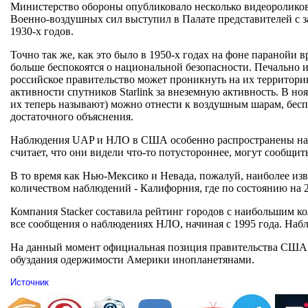
Министерство обороны опубликовало несколько видеороликов,
Военно-воздушных сил выступил в Палате представителей с з
1930-х годов.
Точно так же, как это было в 1950-х годах на фоне паранойи
больше беспокоятся о национальной безопасности. Печально и
российское правительство может проникнуть на их террито
активности спутников Starlink за внеземную активность. В 
их теперь называют) можно отнести к воздушным шарам, бес
достаточного объяснения.
Наблюдения UAP и НЛО в США особенно распространены на Зап
считает, что они видели что-то потустороннее, могут сообщи
В то время как Нью-Мексико и Невада, пожалуй, наиболее и
количеством наблюдений - Калифорния, где по состоянию на 2
Компания Stacker составила рейтинг городов с наибольшим 
все сообщения о наблюдениях НЛО, начиная с 1995 года. Набл
На данный момент официальная позиция правительства США зак
обуздания одержимости Америки инопланетянами.
Источник