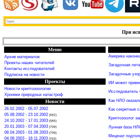
При исп
Меню
Америка наконец
Архив материалов
Проекты наших читателей
Загадочная лет
Контакты исследователей
Загадочные узо
Подписка на новости
Проекты
ИИ может приве
Новости криптозоологии
Исследователь 
Хроники природных катастроф
Как НЛО оказал
Новости
26.02.2002 - 05.07.2002
Как секретные 
05.08.2002 - 23.10.2002
(562)
Криптозоолог за
24.10.2002 - 17.01.2003
(585)
20.01.2003 - 07.04.2003
Лунная база НЛ
(709)
08.04.2003 - 01.08.2003
(709)
Меценат подтол
04.08.2003 - 18.11.2003
(763)