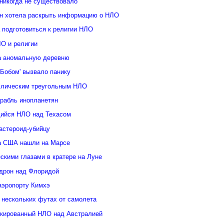
 никогда не существовало
н хотела раскрыть информацию о НЛО
 подготовиться к религии НЛО
ЛО и религии
а аномальную деревню
Бобом' вызвало панику
ллическим треугольным НЛО
орабль инопланетян
ийся НЛО над Техасом
астероид-убийцу
а США нашли на Марсе
скими глазами в кратере на Луне
дрон над Флоридой
аэропорту Кимхэ
 нескольких футах от самолета
кированный НЛО над Австралией