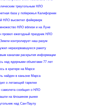
ллическим треугольным НЛО
нетная база у побережья Калифорнии
й НЛО высветил фейерверк
множество НЛО вблизи и на Луне
н провел ежегодный праздник НЛО
 Земли контролирует наш разум
ужил неразорвавшуюся ракету
овым каналам раскрытия информации
ь над ядерными объектами 77 лет
сь в кратере на Марсе
ль найден в каньоне Марса
дил о летающей тарелке
о самолета сообщил о НЛО
ашли на блошином рынке
угольник над Сан-Паулу