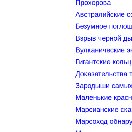
Прохорова
Австралийские о
Безумное поглощ
Взрыв черной ды
Вулканические э
Гигантские коль
Доказательства т
Зародыши самых 
Маленькие красн
Марсианские ск
Марсоход обнару