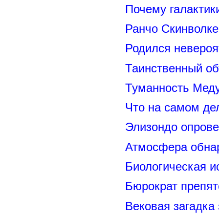
Почему галактик
Ранчо Скинволке
Родился невероя
Таинственный о
Туманность Меду
Что на самом де
Элизондо опрове
Атмосфера обнар
Биологическая и
Бюрократ препят
Вековая загадка