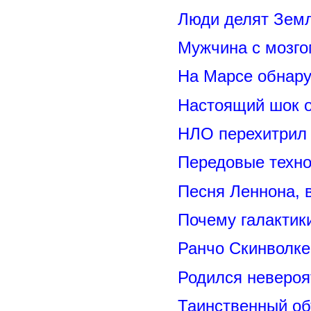
Люди делят Зем
Мужчина с мозго
На Марсе обнару
Настоящий шок 
НЛО перехитрил 
Передовые техно
Песня Леннона,
Почему галактик
Ранчо Скинволке
Родился невероя
Таинственный о