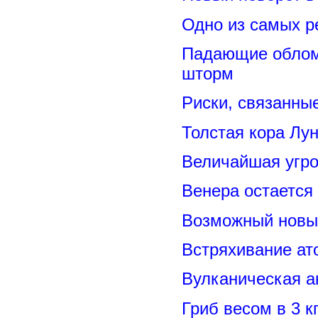
Одно из самых р
Падающие обломк
шторм
Риски, связанны
Толстая кора Лу
Величайшая угро
Венера остается
Возможный новый
Встряхивание ат
Вулканическая а
Гриб весом в 3 к