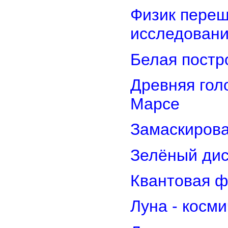
Физик переш
исследован
Белая постр
Древняя гол
Марсе
Замаскирова
Зелёный дис
Квантовая ф
Луна - косм