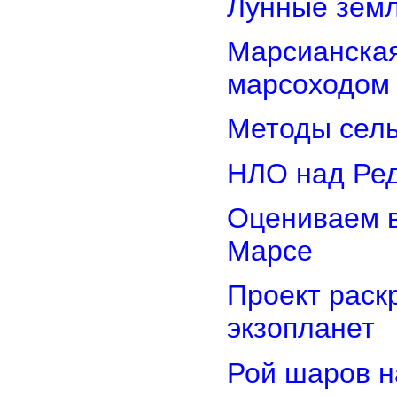
Лунные земл
Марсианская
марсоходом
Методы сель
НЛО над Ре
Оцениваем в
Марсе
Проект раск
экзопланет
Рой шаров 