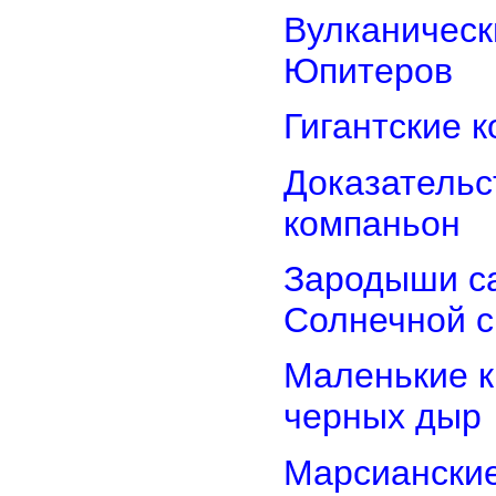
Вулканически
Юпитеров
Гигантские 
Доказательст
компаньон
Зародыши са
Солнечной 
Маленькие к
черных дыр
Марсиански