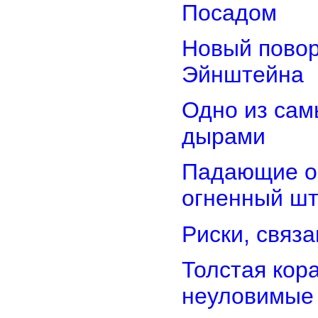
Посадом
Новый повор
Эйнштейна
Одно из сам
дырами
Падающие об
огненный ш
Риски, связ
Толстая кор
неуловимые