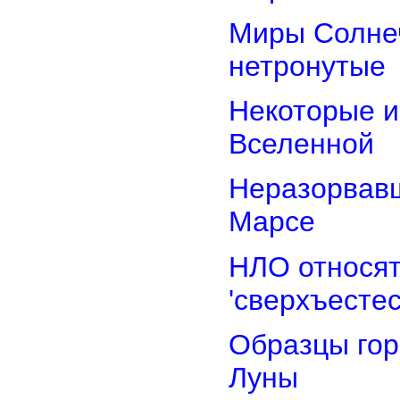
Миры Солнеч
нетронутые
Некоторые и
Вселенной
Неразорвавш
Марсе
НЛО относят
'сверхъестес
Образцы гор
Луны