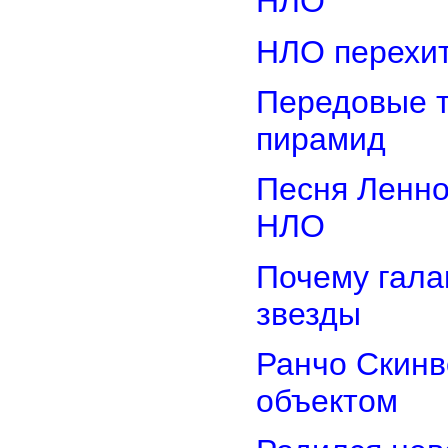
НЛО
НЛО перехит
Передовые т
пирамид
Песня Ленно
НЛО
Почему гала
звезды
Ранчо Скинв
объектом