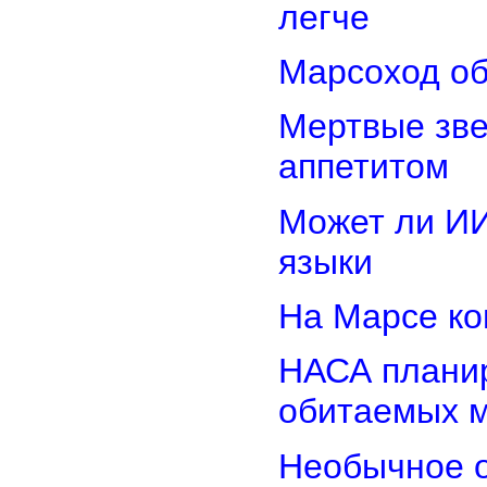
легче
Марсоход об
Мертвые зв
аппетитом
Может ли И
языки
На Марсе ко
НАСА планир
обитаемых 
Необычное о