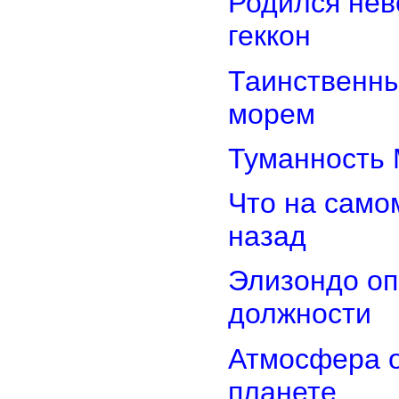
Родился нев
геккон
Таинственн
морем
Туманность 
Что на само
назад
Элизондо оп
должности
Атмосфера о
планете