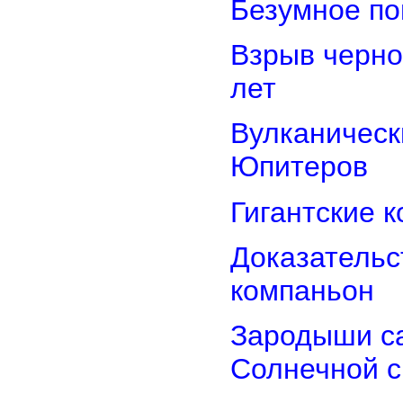
Безумное по
Взрыв черно
лет
Вулканически
Юпитеров
Гигантские 
Доказательст
компаньон
Зародыши са
Солнечной 