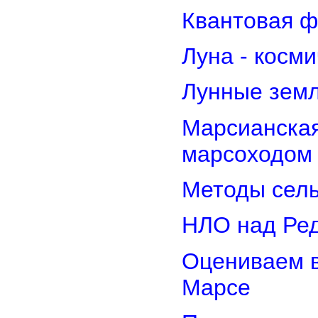
Квантовая ф
Луна - косм
Лунные земл
Марсианская
марсоходом
Методы сель
НЛО над Ре
Оцениваем в
Марсе