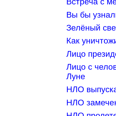
Встреча с м
Вы бы узнал
Зелёный св
Как уничтож
Лицо прези
Лицо с чело
Луне
НЛО выпуска
НЛО замечен
НЛО пролете