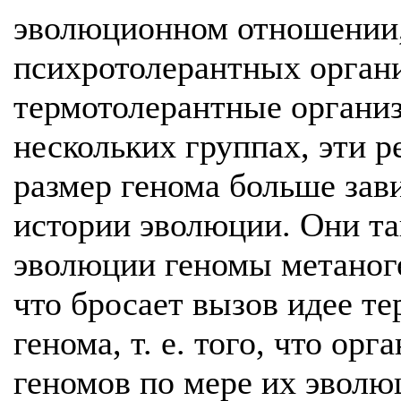
эволюционном отношении,
психротолерантных орган
термотолерантные органи
нескольких группах, эти р
размер генома больше зав
истории эволюции. Они та
эволюции геномы метаноге
что бросает вызов идее т
генома, т. е. того, что ор
геномов по мере их эволю