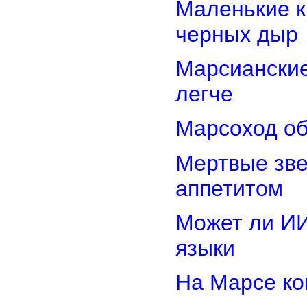
Маленькие к
черных дыр
Марсиански
легче
Марсоход об
Мертвые зв
аппетитом
Может ли И
языки
На Марсе ко