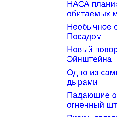
НАСА планир
обитаемых 
Необычное о
Посадом
Новый повор
Эйнштейна
Одно из сам
дырами
Падающие об
огненный ш