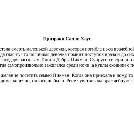
Призраки Салли Хаус
тала смерть маленькой девочки, которая погибла из-за врачебн
да гласит, что погибшая девочка помнит поступок врача и до си
лагодаря рассказам Тони и Дебры Пикман. Супруги говорили о 
гда самопроизвольно зажигался среди ночи, а куклы сходили с п
 желание посетить семью Пикман. Когда она приехала к дому, то
 доме, конечно, никого не было. Рене чувствовала враждебную эн