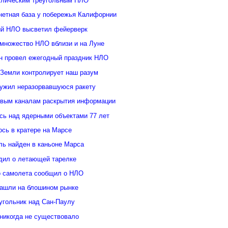
ллическим треугольным НЛО
нетная база у побережья Калифорнии
й НЛО высветил фейерверк
множество НЛО вблизи и на Луне
н провел ежегодный праздник НЛО
 Земли контролирует наш разум
ужил неразорвавшуюся ракету
овым каналам раскрытия информации
ь над ядерными объектами 77 лет
сь в кратере на Марсе
ль найден в каньоне Марса
дил о летающей тарелке
о самолета сообщил о НЛО
ашли на блошином рынке
угольник над Сан-Паулу
 никогда не существовало