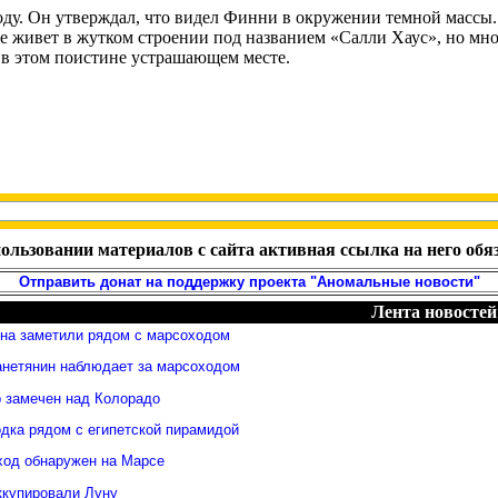
оду. Он утверждал, что видел Финни в окружении темной массы.
не живет в жутком строении под названием «Салли Хаус», но мн
 в этом поистине устрашающем месте.
ользовании материалов с сайта активная ссылка на него обя
Отправить донат на поддержку проекта "Аномальные новости"
Лента новостей
яна заметили рядом с марсоходом
анетянин наблюдает за марсоходом
 замечен над Колорадо
дка рядом с египетской пирамидой
ход обнаружен на Марсе
ккупировали Луну