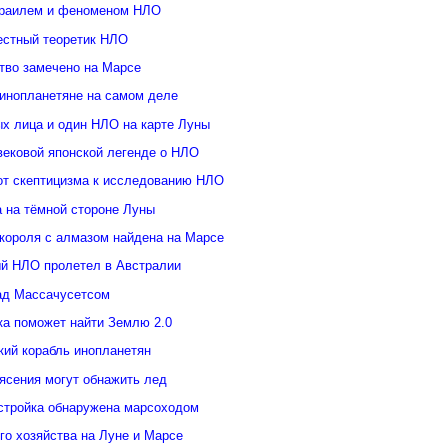
зраилем и феноменом НЛО
естный теоретик НЛО
тво замечено на Марсе
инопланетяне на самом деле
ых лица и один НЛО на карте Луны
вековой японской легенде о НЛО
от скептицизма к исследованию НЛО
а на тёмной стороне Луны
 короля с алмазом найдена на Марсе
й НЛО пролетел в Австралии
ад Массачусетсом
ка поможет найти Землю 2.0
кий корабль инопланетян
ясения могут обнажить лед
стройка обнаружена марсоходом
го хозяйства на Луне и Марсе