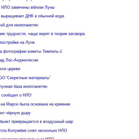
 НЛО замечены вблизи Луны
 выращивает ДНК в обычной воде
зой для инопланетян
е трудности, чаще верят в теории заговора
постройки на Луне
а фотографии кометы Темпель-1
над Лос-Анджелесом
зле церкви
GO 'Секретные материалы'
лунная база инопланетян
у сообщил о НЛО
 на Марсе была основана на кремнии
ил чёрную дыру
бьект превращается в воздушный шар
ттла Колумбия снял несколько НЛО