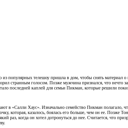
о из популярных телешоу пришла в дом, чтобы снять материал о
орил странным голосом. Позже мужчина признался, что нечто зас
стало последней каплей для семьи Пикман, которые решили пок
ают в «Салли Хаус». Изначально семейство Пикман полагало, чт
очку, которая, казалось, боялась его больше, чем он ее. Позже Т
сякий раз, когда он хотел дотронуться до нее. Считается, что п
ву.