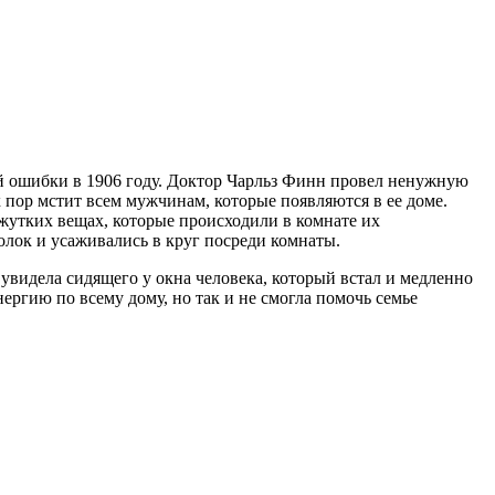
ой ошибки в 1906 году. Доктор Чарльз Финн провел ненужную
х пор мстит всем мужчинам, которые появляются в ее доме.
жутких вещах, которые происходили в комнате их
олок и усаживались в круг посреди комнаты.
 увидела сидящего у окна человека, который встал и медленно
ергию по всему дому, но так и не смогла помочь семье