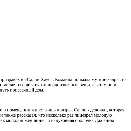
 призраках в «Салли Хаус». Команда поймала жуткие кадры, на
тавляет его делать эти неоднозначные вещи, а затем он и
инуть призрачный дом.
о в помещении живет лишь призрак Салли - девочки, которая
они также рассказал, что несколько раз лицезрел молодую
ризрак молодой женщины - это духовная оболочка Джоанны