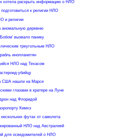
н хотела раскрыть информацию о НЛО
 подготовиться к религии НЛО
ЛО и религии
а аномальную деревню
Бобом' вызвало панику
ллическим треугольным НЛО
орабль инопланетян
ийся НЛО над Техасом
астероид-убийцу
а США нашли на Марсе
скими глазами в кратере на Луне
дрон над Флоридой
аэропорту Кимхэ
 нескольких футах от самолета
кированный НЛО над Австралией
ий для осведомителей о НЛО