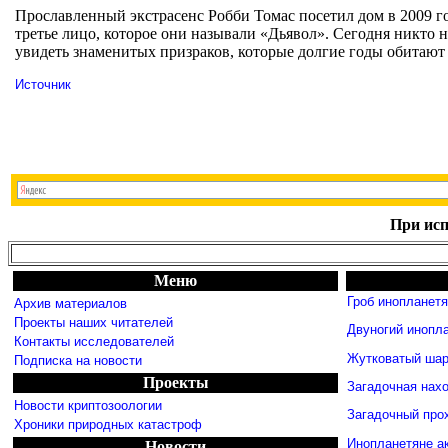
Прославленный экстрасенс Робби Томас посетил дом в 2009 г
третье лицо, которое они называли «Дьявол». Сегодня никто 
увидеть знаменитых призраков, которые долгие годы обитают
Источник
При исп
Меню
Гроб инопланет
Архив материалов
Проекты наших читателей
Двуногий инопл
Контакты исследователей
Жутковатый шар
Подписка на новости
Проекты
Загадочная нахо
Новости криптозоологии
Загадочный про
Хроники природных катастроф
Инопланетяне а
Новости