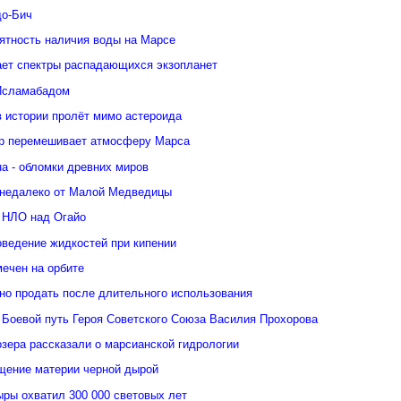
о-Бич
ятность наличия воды на Марсе
ает спектры распадающихся экзопланет
Исламабадом
в истории пролёт мимо астероида
р перемешивает атмосферу Марса
а - обломки древних миров
недалеко от Малой Медведицы
 НЛО над Огайо
оведение жидкостей при кипении
ечен на орбите
но продать после длительного использования
 Боевой путь Героя Советского Союза Василия Прохорова
зера рассказали о марсианской гидрологии
щение материи черной дырой
ыры охватил 300 000 световых лет