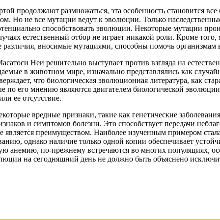
ертой продолжают размножаться, эта особенность становится вс
дом. Но не все мутации ведут к эволюции. Только наследственны
отенциально способствовать эволюции. Некоторые мутации проис
лучаях естественный отбор не играет никакой роли. Кроме того
 различия, вносимые мутациями, способны помочь организмам в
асатоси Неи решительно выступает против взгляда на естестве
емые в животном мире, изначально представлялись как случайн
рждает, что биологическая эволюционная литература, как стара
ые по его мнению являются двигателем биологической эволюции.
ли ее отсутствие.
которые вредные признаки, такие как генетические заболевания
признаков и симптомов болезни. Это способствует передачи неб
ке является преимуществом. Наиболее изученным примером стал
ванию, однако наличие только одной копии обеспечивает устойч
 анемию, по-прежнему встречаются во многих популяциях, особ
олюции на сегодняшний день не должно быть объяснено исключи