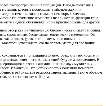
е более распространенной в популяции. Иногда популяция
е мутации, которые происходят в яйцеклетках или
ходят в течение жизни только в некоторых клетках
, многие генетические изменения не влияют на функции гена
ыжить в одной обстановке, но не приспособлены для другой.
нный отбор как на уникальную биологическую силу творения.
ые, спонтанные, бесцельные генетические изменения, без
я, так и новая, уделяет слишком много внимания
 Масатоси утверждает, что на первом месте для эволюции
, сохраняются в популяциях? В некоторых случаях носители
лагоприятных генетических изменений будущим поколениям. В
а серповидноклеточная анемия: наличие двух мутантных
ивость к малярии. Эта устойчивость к болезням помогает
енно в районах, где распространена малярия. Таким образом
тельно естественным отбором.