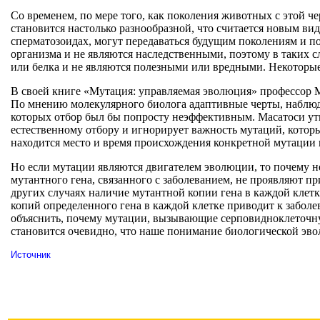
Со временем, по мере того, как поколения животных с этой ч
становится настолько разнообразной, что считается новым ви
сперматозоидах, могут передаваться будущим поколениям и п
организма и не являются наследственными, поэтому в таких с
или белка и не являются полезными или вредными. Некоторые
В своей книге «Мутация: управляемая эволюция» профессор М
По мнению молекулярного биолога адаптивные черты, наблюда
которых отбор был бы попросту неэффективным. Масатоси утве
естественному отбору и игнорирует важность мутаций, котор
находится место и время происхождения конкретной мутации и
Но если мутации являются двигателем эволюции, то почему не
мутантного гена, связанного с заболеванием, не проявляют 
других случаях наличие мутантной копии гена в каждой клет
копий определенного гена в каждой клетке приводит к заболе
объяснить, почему мутации, вызывающие серповидноклеточную
становится очевидно, что наше понимание биологической эв
Источник