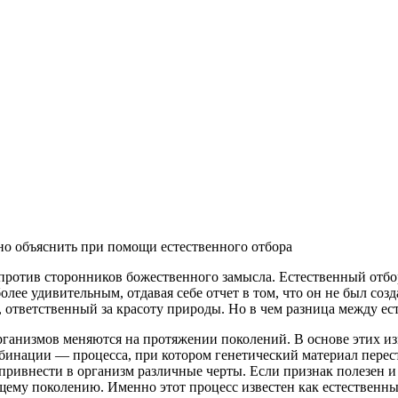
о объяснить при помощи естественного отбора
ротив сторонников божественного замысла. Естественный отбор,
олее удивительным, отдавая себе отчет в том, что он не был со
, ответственный за красоту природы. Но в чем разница между е
ганизмов меняются на протяжении поколений. В основе этих из
мбинации — процесса, при котором генетический материал перест
привнести в организм различные черты. Если признак полезен и
щему поколению. Именно этот процесс известен как естественны