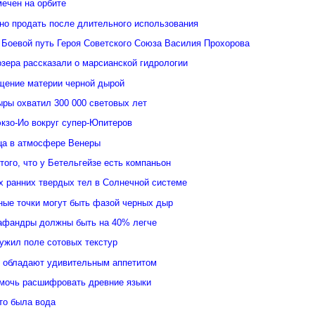
ечен на орбите
но продать после длительного использования
 Боевой путь Героя Советского Союза Василия Прохорова
зера рассказали о марсианской гидрологии
щение материи черной дырой
ыры охватил 300 000 световых лет
кзо-Ио вокруг супер-Юпитеров
ьца в атмосфере Венеры
того, что у Бетельгейзе есть компаньон
 ранних твердых тел в Солнечной системе
ные точки могут быть фазой черных дыр
афандры должны быть на 40% легче
ужил поле сотовых текстур
 обладают удивительным аппетитом
мочь расшифровать древние языки
то была вода