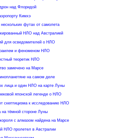
дрон над Флоридой
аэропорту Кимхэ
 нескольких футах от самолета
кированный НЛО над Австралией
ий для осведомителей о НЛО
зраилем и феноменом НЛО
естный теоретик НЛО
тво замечено на Марсе
инопланетяне на самом деле
ых лица и один НЛО на карте Луны
вековой японской легенде о НЛО
от скептицизма к исследованию НЛО
а на тёмной стороне Луны
 короля с алмазом найдена на Марсе
й НЛО пролетел в Австралии
ад Массачусетсом