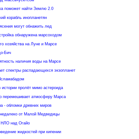
ка поможет найти Землю 2.0
кий корабль инопланетян
ясения могут обнажить лед
стройка обнаружена марсоходом
го хозяйства на Луне и Марсе
о-Бич
ятность наличия воды на Марсе
ает спектры распадающихся экзопланет
Исламабадом
в истории пролёт мимо астероида
р перемешивает атмосферу Марса
а - обломки древних миров
недалеко от Малой Медведицы
 НЛО над Огайо
оведение жидкостей при кипении