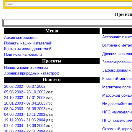
При исп
Меню
Астронавт с ша
Архив материалов
Проекты наших читателей
Встреча с мета
Контакты исследователей
Древняя инопла
Подписка на новости
Проекты
Замаскированны
Новости криптозоологии
Зафиксировали 
Хроники природных катастроф
Книжный магази
Новости
26.02.2002 - 05.07.2002
Магнитное поле
05.08.2002 - 23.10.2002
(562)
Марсоход обнар
24.10.2002 - 17.01.2003
(585)
20.01.2003 - 07.04.2003
Не доверяйте н
(709)
08.04.2003 - 01.08.2003
(709)
НЛО наблюдалис
04.08.2003 - 18.11.2003
(763)
19.11.2003 - 31.03.2004
НЛО приземлило
(721)
01.04.2004 - 13.08.2004
(825)
Огромный кораб
16.08.2004 - 22.11.2004
(782)