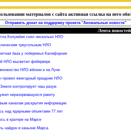
ользовании материалов с сайта активная ссылка на него обя
Отправить донат на поддержку проекта "Аномальные новости"
Лента новостей
ттла Колумбия снял несколько НЛО
ллическим треугольным НЛО
нетная база у побережья Калифорнии
й НЛО высветил фейерверк
множество НЛО вблизи и на Луне
н провел ежегодный праздник НЛО
 Земли контролирует наш разум
ужил неразорвавшуюся ракету
овым каналам раскрытия информации
ь над ядерными объектами 77 лет
сь в кратере на Марсе
ль найден в каньоне Марса