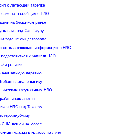
дил о летающей тарелке
о самолета сообщил о НЛО
ашли на блошином рынке
угольник над Сан-Паулу
 никогда не существовало
н хотела раскрыть информацию о НЛО
 подготовиться к религии НЛО
ЛО и религии
а аномальную деревню
Бобом' вызвало панику
ллическим треугольным НЛО
орабль инопланетян
ийся НЛО над Техасом
астероид-убийцу
а США нашли на Марсе
скими глазами в кратере на Луне