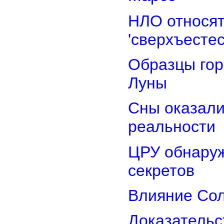
НЛО относят
'сверхъестес
Образцы гор
Луны
Сны оказали
реальности
ЦРУ обнаруж
секретов
Влияние Сол
Доказательс