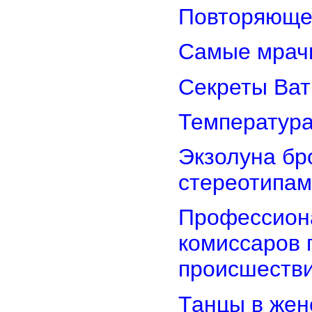
Повторяюще
Самые мрач
Секреты Ват
Температура
Экзолуна бр
стереотипам
Профессион
комиссаров 
происшеств
Танцы в женс