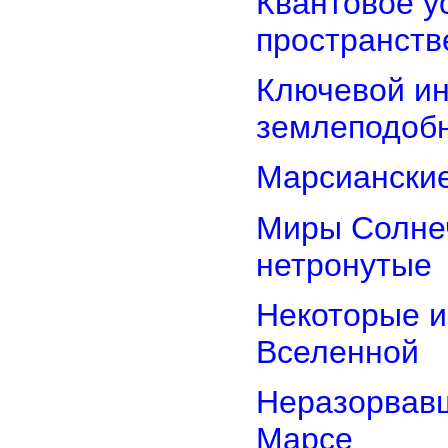
Квантовое у
пространств
Ключевой ин
землеподоб
Марсианские
Миры Солнеч
нетронутые
Некоторые и
Вселенной
Неразорвавш
Марсе