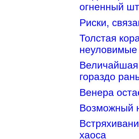
огненный ш
Риски, связ
Толстая кор
неуловимые
Величайшая 
гораздо ран
Венера оста
Возможный н
Встряхивани
хаоса