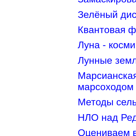
Зелёный дис
Квантовая ф
Луна - косм
Лунные земл
Марсианская
марсоходом
Методы сель
НЛО над Ре
Оцениваем в