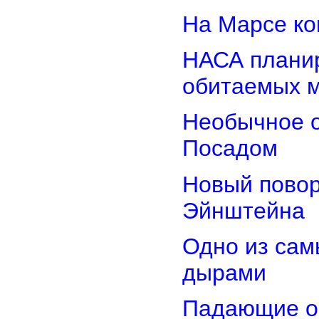
На Марсе ко
НАСА планир
обитаемых 
Необычное о
Посадом
Новый повор
Эйнштейна
Одно из сам
дырами
Падающие об