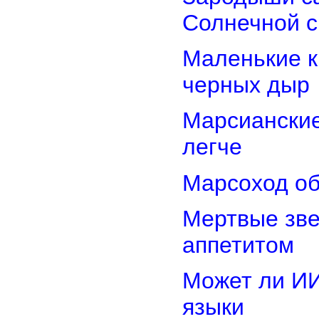
Солнечной 
Маленькие к
черных дыр
Марсиански
легче
Марсоход об
Мертвые зв
аппетитом
Может ли И
языки