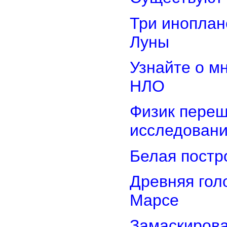
Три иноплан
Луны
Узнайте о м
НЛО
Физик переш
исследован
Белая постр
Древняя гол
Марсе
Замаскирова