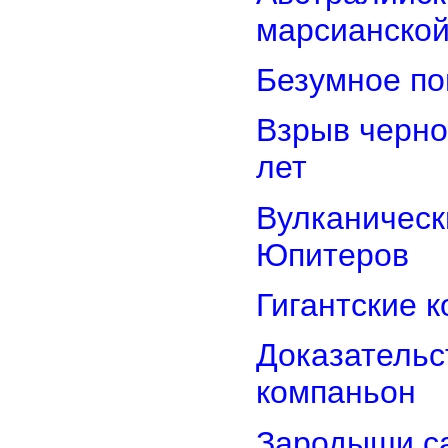
марсианской
Безумное по
Взрыв черно
лет
Вулканически
Юпитеров
Гигантские 
Доказательст
компаньон
Зародыши са