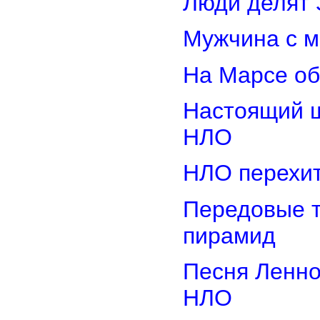
Люди делят 
Мужчина с м
На Марсе об
Настоящий ш
НЛО
НЛО перехит
Передовые т
пирамид
Песня Ленно
НЛО