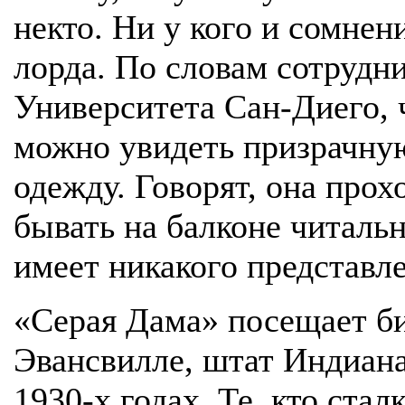
некто. Ни у кого и сомнен
лорда. По словам сотрудн
Университета Сан-Диего, 
можно увидеть призрачну
одежду. Говорят, она прох
бывать на балконе читальн
имеет никакого представле
«Серая Дама» посещает б
Эвансвилле, штат Индиана
1930-х годах. Те, кто ста