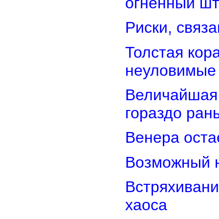
огненный ш
Риски, связ
Толстая кор
неуловимые
Величайшая 
гораздо ран
Венера оста
Возможный н
Встряхивани
хаоса