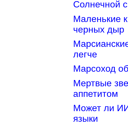
Солнечной 
Маленькие к
черных дыр
Марсиански
легче
Марсоход об
Мертвые зв
аппетитом
Может ли И
языки