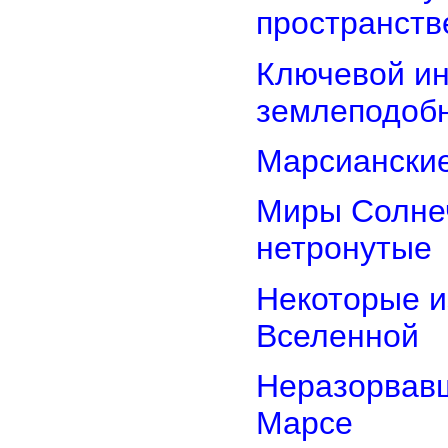
пространств
Ключевой ин
землеподоб
Марсианские
Миры Солнеч
нетронутые
Некоторые и
Вселенной
Неразорвавш
Марсе