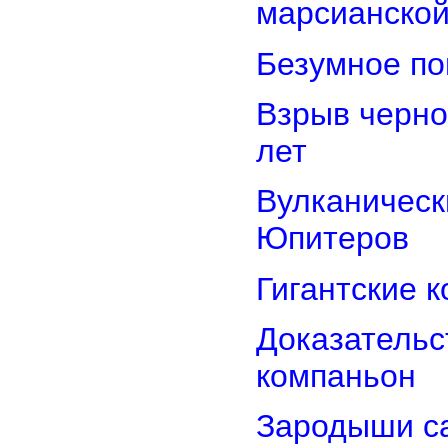
марсианской
Безумное по
Взрыв черно
лет
Вулканически
Юпитеров
Гигантские 
Доказательст
компаньон
Зародыши са