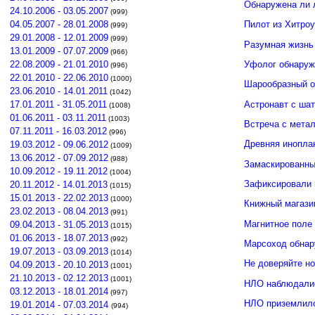
Обнаружена ли 
24.10.2006 - 03.05.2007
(999)
04.05.2007 - 28.01.2008
Пилот из Хитро
(999)
29.01.2008 - 12.01.2009
(999)
Разумная жизнь
13.01.2009 - 07.07.2009
(966)
Уфолог обнаруж
22.08.2009 - 21.01.2010
(996)
22.01.2010 - 22.06.2010
(1000)
Шарообразный о
23.06.2010 - 14.01.2011
(1042)
Астронавт с ша
17.01.2011 - 31.05.2011
(1008)
01.06.2011 - 03.11.2011
(1003)
Встреча с мета
07.11.2011 - 16.03.2012
(996)
Древняя инопла
19.03.2012 - 09.06.2012
(1009)
13.06.2012 - 07.09.2012
(988)
Замаскированны
10.09.2012 - 19.11.2012
(1004)
Зафиксировали 
20.11.2012 - 14.01.2013
(1015)
15.01.2013 - 22.02.2013
(1000)
Книжный магази
23.02.2013 - 08.04.2013
(991)
Магнитное поле
09.04.2013 - 31.05.2013
(1015)
01.06.2013 - 18.07.2013
(992)
Марсоход обнар
19.07.2013 - 03.09.2013
(1014)
Не доверяйте н
04.09.2013 - 20.10.2013
(1001)
21.10.2013 - 02.12.2013
(1001)
НЛО наблюдалис
03.12.2013 - 18.01.2014
(997)
НЛО приземлило
19.01.2014 - 07.03.2014
(994)