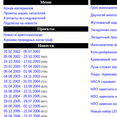
Меню
Гроб инопланет
Архив материалов
Проекты наших читателей
Двуногий инопл
Контакты исследователей
Жутковатый шар
Подписка на новости
Проекты
Загадочная нахо
Новости криптозоологии
Загадочный про
Хроники природных катастроф
Инопланетяне а
Новости
26.02.2002 - 05.07.2002
Кольцеобразные
05.08.2002 - 23.10.2002
(562)
Кремниевый чип
24.10.2002 - 17.01.2003
(585)
20.01.2003 - 07.04.2003
Луна служит ба
(709)
08.04.2003 - 01.08.2003
(709)
Люди, переживши
04.08.2003 - 18.11.2003
(763)
19.11.2003 - 31.03.2004
НАСА скрывает 
(721)
01.04.2004 - 13.08.2004
(825)
НЛО заметили н
16.08.2004 - 22.11.2004
(782)
23.11.2004 - 28.03.2005
НЛО заметили 
(756)
29.03.2005 - 29.07.2005
(807)
НЛО замечен во
30.08.2005 - 02.12.2005
(927)
05.12.2005 - 21.04.2006
Новый набор LE
(912)
24.04.2006 - 23.10.2006
(999)