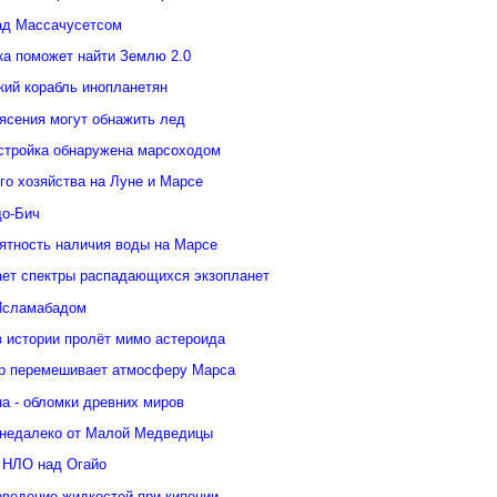
ад Массачусетсом
ка поможет найти Землю 2.0
кий корабль инопланетян
ясения могут обнажить лед
стройка обнаружена марсоходом
го хозяйства на Луне и Марсе
о-Бич
ятность наличия воды на Марсе
ает спектры распадающихся экзопланет
Исламабадом
в истории пролёт мимо астероида
р перемешивает атмосферу Марса
а - обломки древних миров
недалеко от Малой Медведицы
 НЛО над Огайо
оведение жидкостей при кипении