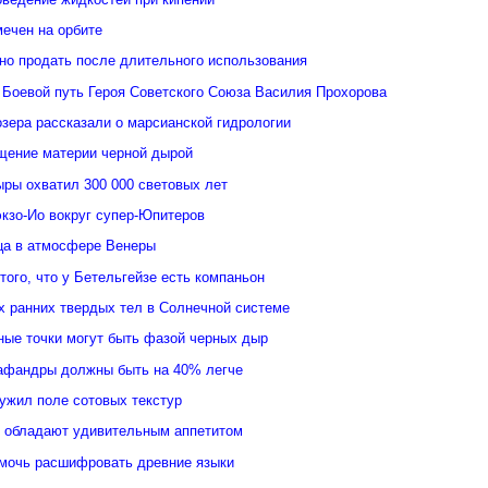
ечен на орбите
но продать после длительного использования
 Боевой путь Героя Советского Союза Василия Прохорова
зера рассказали о марсианской гидрологии
щение материи черной дырой
ыры охватил 300 000 световых лет
кзо-Ио вокруг супер-Юпитеров
ьца в атмосфере Венеры
того, что у Бетельгейзе есть компаньон
 ранних твердых тел в Солнечной системе
ные точки могут быть фазой черных дыр
афандры должны быть на 40% легче
ужил поле сотовых текстур
 обладают удивительным аппетитом
мочь расшифровать древние языки