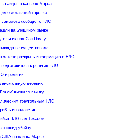
ль найден в каньоне Марса
дил о летающей тарелке
о самолета сообщил о НЛО
ашли на блошином рынке
угольник над Сан-Паулу
 никогда не существовало
н хотела раскрыть информацию о НЛО
 подготовиться к религии НЛО
ЛО и религии
а аномальную деревню
Бобом' вызвало панику
ллическим треугольным НЛО
орабль инопланетян
ийся НЛО над Техасом
астероид-убийцу
а США нашли на Марсе