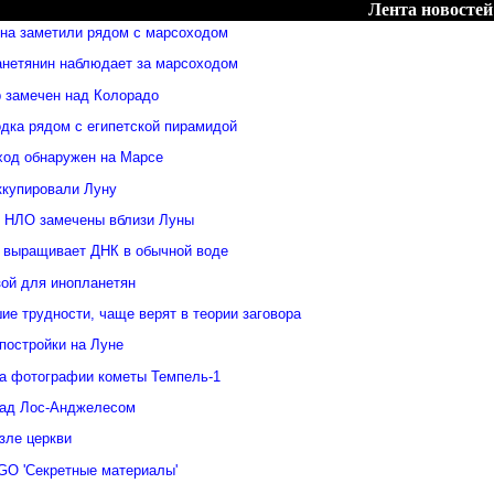
Лента новостей
яна заметили рядом с марсоходом
анетянин наблюдает за марсоходом
 замечен над Колорадо
дка рядом с египетской пирамидой
ход обнаружен на Марсе
ккупировали Луну
 НЛО замечены вблизи Луны
 выращивает ДНК в обычной воде
зой для инопланетян
е трудности, чаще верят в теории заговора
постройки на Луне
а фотографии кометы Темпель-1
над Лос-Анджелесом
зле церкви
GO 'Секретные материалы'