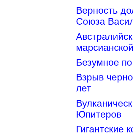
Верность дол
Союза Васи
Австралийск
марсианской
Безумное по
Взрыв черно
лет
Вулканически
Юпитеров
Гигантские 