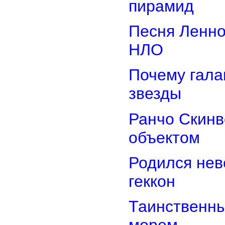
пирамид
Песня Ленно
НЛО
Почему гала
звезды
Ранчо Скинв
объектом
Родился нев
геккон
Таинственн