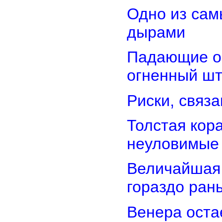
Одно из сам
дырами
Падающие об
огненный ш
Риски, связ
Толстая кор
неуловимые
Величайшая 
гораздо ран
Венера оста