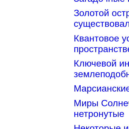
Золотой остр
существова
Квантовое у
пространств
Ключевой ин
землеподоб
Марсианские
Миры Солнеч
нетронутые
Некоторые и