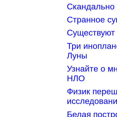
Скандально 
Странное су
Существуют 
Три иноплан
Луны
Узнайте о м
НЛО
Физик переш
исследован
Белая постр