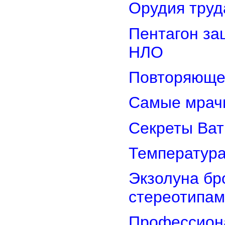
Орудия труд
Пентагон за
НЛО
Повторяюще
Самые мрач
Секреты Ват
Температура
Экзолуна бр
стереотипам
Профессион