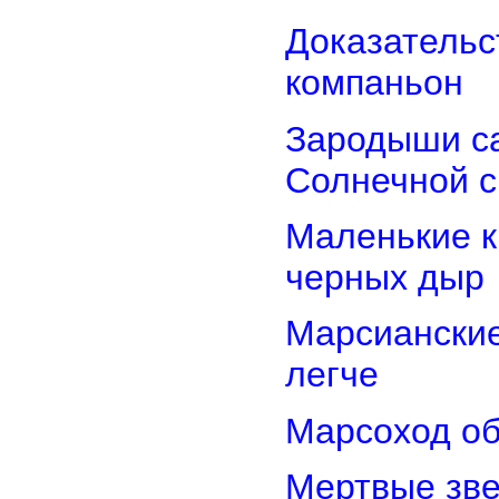
Доказательст
компаньон
Зародыши са
Солнечной 
Маленькие к
черных дыр
Марсиански
легче
Марсоход об
Мертвые зв