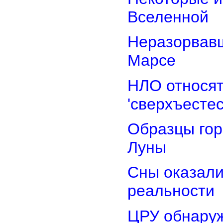
Вселенной
Неразорвавш
Марсе
НЛО относят
'сверхъестес
Образцы гор
Луны
Сны оказали
реальности
ЦРУ обнаруж