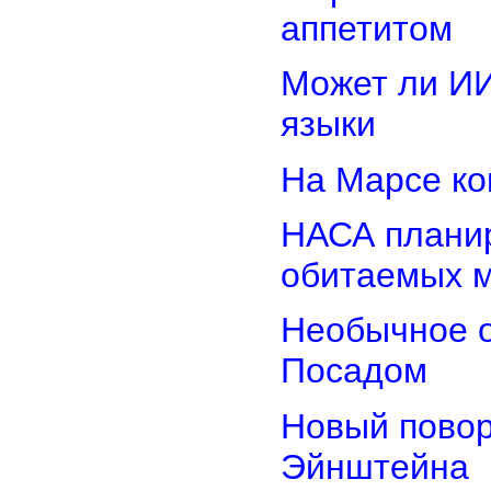
аппетитом
Может ли И
языки
На Марсе ко
НАСА планир
обитаемых 
Необычное о
Посадом
Новый повор
Эйнштейна