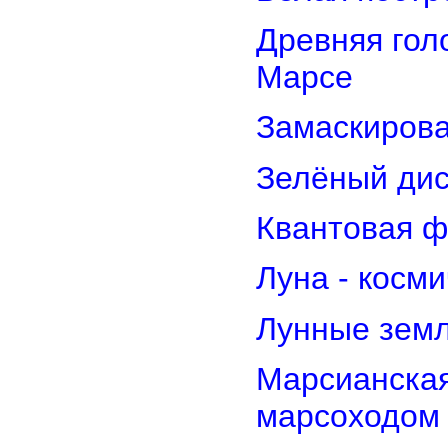
Древняя гол
Марсе
Замаскирова
Зелёный дис
Квантовая ф
Луна - косм
Лунные земл
Марсианская
марсоходом