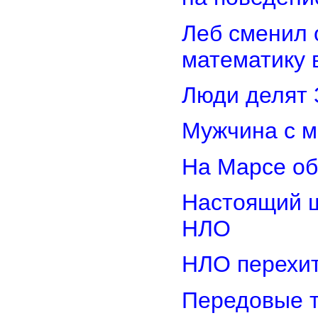
Леб сменил 
математику 
Люди делят 
Мужчина с м
На Марсе об
Настоящий ш
НЛО
НЛО перехит
Передовые т