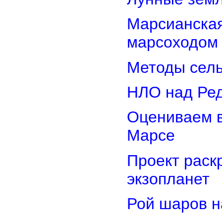
Марсианская
марсоходом
Методы сель
НЛО над Ре
Оцениваем в
Марсе
Проект раск
экзопланет
Рой шаров 