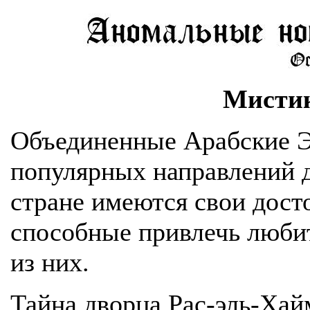
Мистик
Объединенные Арабские Э
популярных направлений д
стране имеются свои дост
способные привлечь люби
из них.
Тайна дворца Рас-эль-Ха