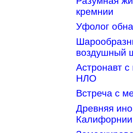
Разумная жи
кремнии
Уфолог обн
Шарообразны
воздушный 
Астронавт с
НЛО
Встреча с м
Древняя ино
Калифорнии