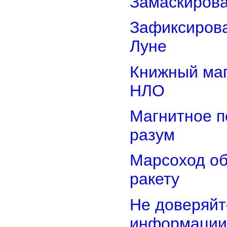
Замаскиров
Зафиксирова
Луне
Книжный маг
НЛО
Магнитное п
разум
Марсоход о
ракету
Не доверяйт
информации