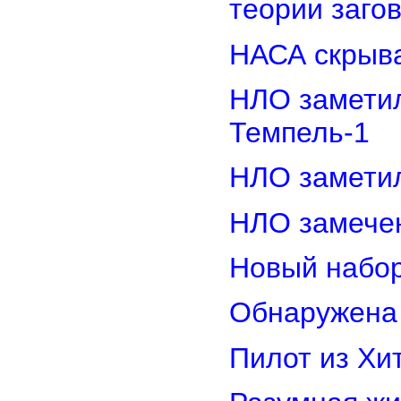
теории заго
НАСА скрыва
НЛО замети
Темпель-1
НЛО замети
НЛО замечен
Новый набор
Обнаружена 
Пилот из Хи