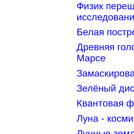
Физик переш
исследован
Белая постр
Древняя гол
Марсе
Замаскирова
Зелёный дис
Квантовая ф
Луна - косм
Лунные земл