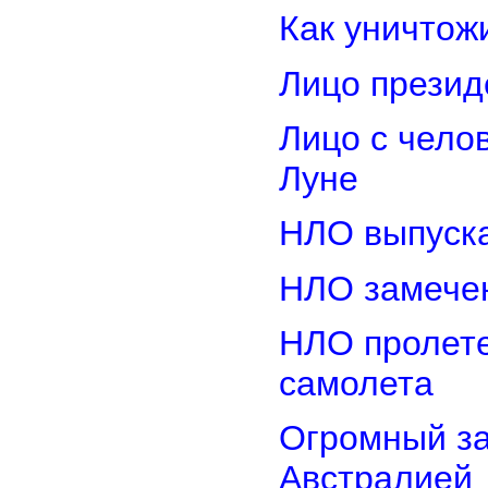
Как уничтож
Лицо прези
Лицо с чело
Луне
НЛО выпуска
НЛО замечен
НЛО пролете
самолета
Огромный з
Австралией