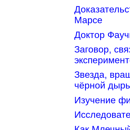
Доказательс
Марсе
Доктор Фауч
Заговор, св
эксперимент
Звезда, вра
чёрной дыр
Изучение фи
Исследовате
Как Млечный