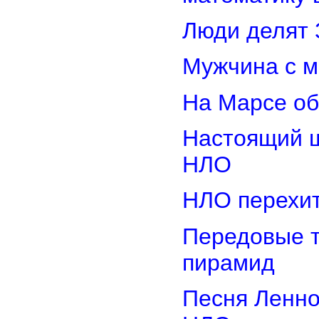
Люди делят 
Мужчина с м
На Марсе об
Настоящий ш
НЛО
НЛО перехит
Передовые т
пирамид
Песня Ленно