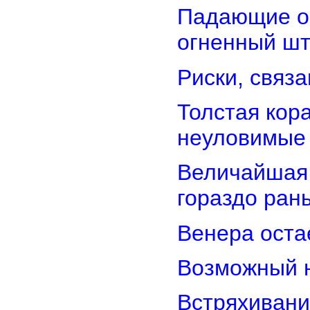
Падающие об
огненный ш
Риски, связ
Толстая кор
неуловимые
Величайшая 
гораздо ран
Венера оста
Возможный н
Встряхивани