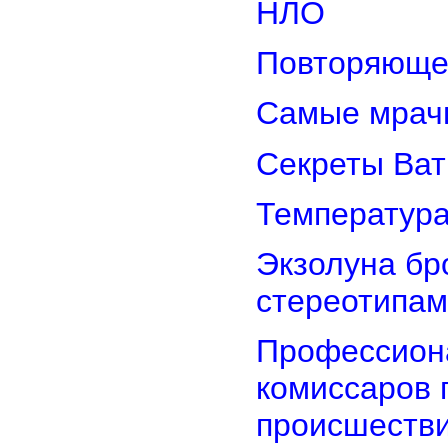
НЛО
Повторяюще
Самые мрач
Секреты Ват
Температура
Экзолуна бр
стереотипам
Профессион
комиссаров 
происшеств