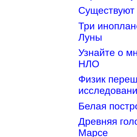
Существуют 
Три иноплан
Луны
Узнайте о м
НЛО
Физик переш
исследован
Белая постр
Древняя гол
Марсе