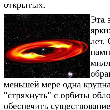
открытых.
Эта 
ярки
лет.
намн
милл
обра
меньшей мере одна крупна
"стряхнуть" с орбиты обл
обеспечить существование