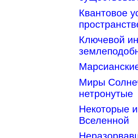
Квантовое у
пространств
Ключевой ин
землеподоб
Марсианские
Миры Солнеч
нетронутые
Некоторые и
Вселенной
Неразорвавш