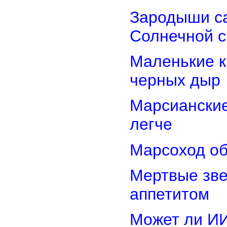
Зародыши са
Солнечной 
Маленькие к
черных дыр
Марсиански
легче
Марсоход об
Мертвые зв
аппетитом
Может ли И