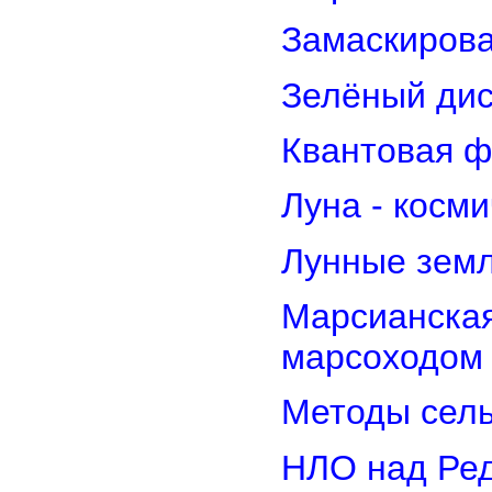
Замаскирова
Зелёный дис
Квантовая ф
Луна - косм
Лунные земл
Марсианская
марсоходом
Методы сель
НЛО над Ре