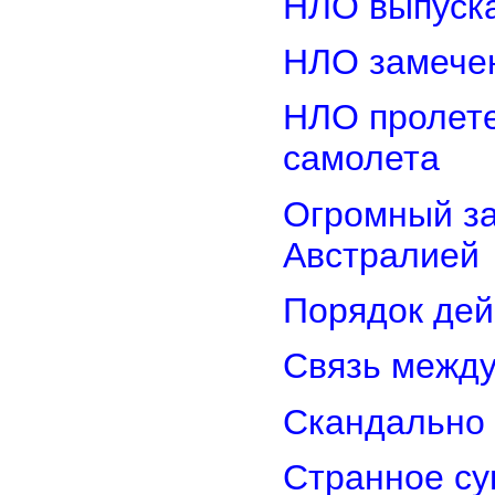
НЛО выпуска
НЛО замечен
НЛО пролете
самолета
Огромный з
Австралией
Порядок дей
Связь межд
Скандально 
Странное су