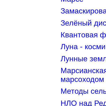
Замаскирова
Зелёный дис
Квантовая ф
Луна - косм
Лунные земл
Марсианская
марсоходом
Методы сель
НЛО над Ре