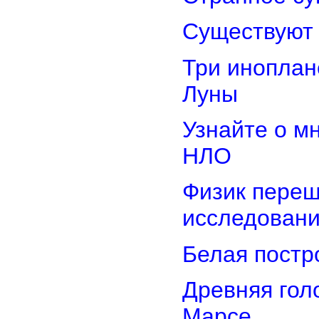
Существуют 
Три иноплан
Луны
Узнайте о м
НЛО
Физик переш
исследован
Белая постр
Древняя гол
Марсе