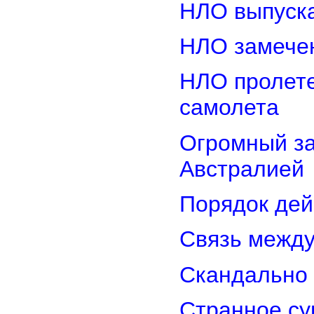
НЛО выпуска
НЛО замечен
НЛО пролете
самолета
Огромный з
Австралией
Порядок дей
Связь межд
Скандально 
Странное су