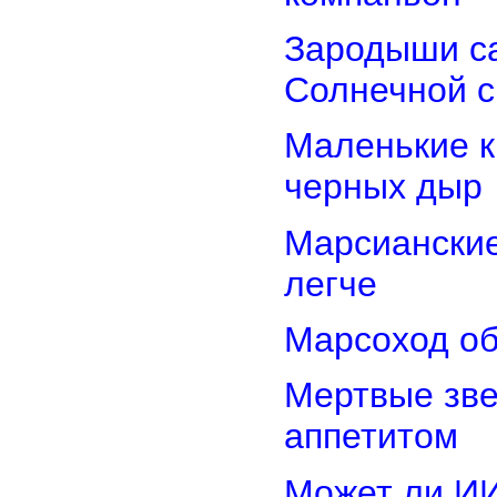
Зародыши са
Солнечной 
Маленькие к
черных дыр
Марсиански
легче
Марсоход об
Мертвые зв
аппетитом
Может ли И