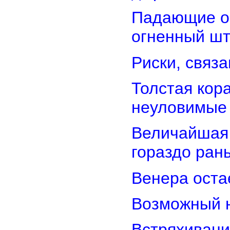
Падающие об
огненный ш
Риски, связ
Толстая кор
неуловимые
Величайшая 
гораздо ран
Венера оста
Возможный н
Встряхивани