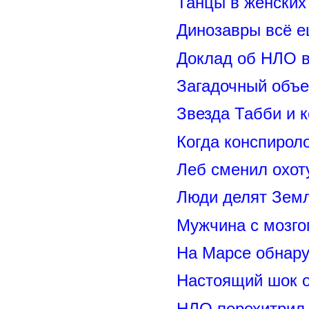
Танцы в женских 
Динозавры всё е
Доклад об НЛО в
Загадочный объе
Звезда Табби и 
Когда конспирол
Леб сменил охот
Люди делят Зем
Мужчина с мозго
На Марсе обнару
Настоящий шок 
НЛО перехитрил 