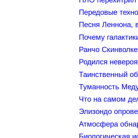
Передовые техно
Песня Леннона,
Почему галактик
Ранчо Скинволке
Родился невероя
Таинственный о
Туманность Меду
Что на самом де
Элизондо опрове
Атмосфера обнар
Биологическая и