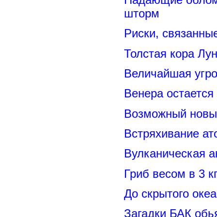
шторм
Риски, связанны
Толстая кора Лу
Величайшая угро
Венера остается
Возможный новый
Встряхивание ат
Вулканическая а
Гриб весом в 3 к
До скрытого оке
Загадки БАК обь