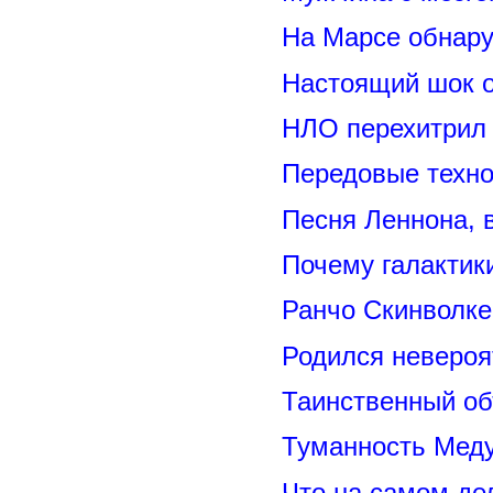
На Марсе обнару
Настоящий шок 
НЛО перехитрил 
Передовые техно
Песня Леннона,
Почему галактик
Ранчо Скинволке
Родился невероя
Таинственный о
Туманность Меду
Что на самом де