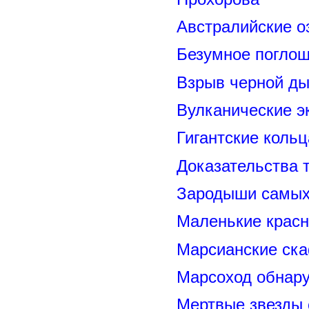
Австралийские о
Безумное поглощ
Взрыв черной ды
Вулканические э
Гигантские коль
Доказательства т
Зародыши самых 
Маленькие красн
Марсианские ск
Марсоход обнару
Мертвые звезды