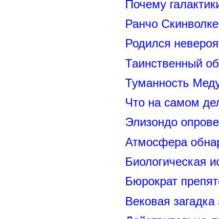
Почему галактик
Ранчо Скинволке
Родился невероя
Таинственный о
Туманность Меду
Что на самом де
Элизондо опрове
Атмосфера обнар
Биологическая и
Бюрократ препят
Вековая загадка