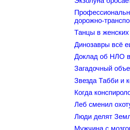
Экзолуна бросае
Профессиональн
дорожно-транспо
Танцы в женских 
Динозавры всё е
Доклад об НЛО в
Загадочный объе
Звезда Табби и 
Когда конспирол
Леб сменил охот
Люди делят Зем
Мужчина с мозго