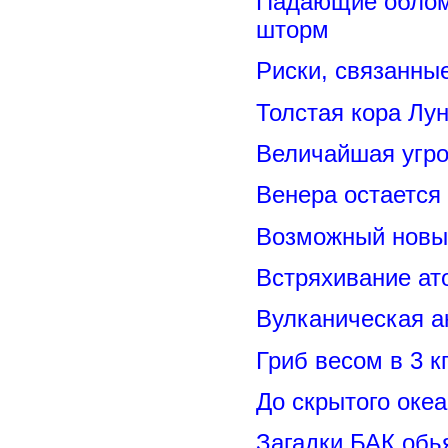
Падающие обломк
шторм
Риски, связанны
Толстая кора Лу
Величайшая угро
Венера остается
Возможный новый
Встряхивание ат
Вулканическая а
Гриб весом в 3 к
До скрытого оке
Загадки БАК обь