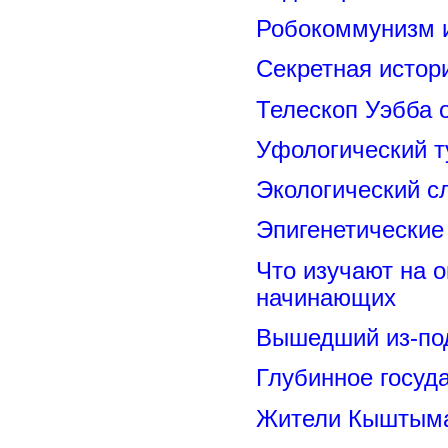
Робокоммунизм 
Секретная исто
Телескоп Уэбба 
Уфологический т
Экологический с
Эпигенетические
Что изучают на о
начинающих
Вышедший из-под
Глубинное госуд
Жители Кыштыма