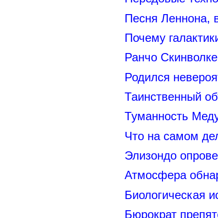
Песня Леннона,
Почему галактик
Ранчо Скинволке
Родился невероя
Таинственный о
Туманность Меду
Что на самом де
Элизондо опрове
Атмосфера обнар
Биологическая и
Бюрократ препят