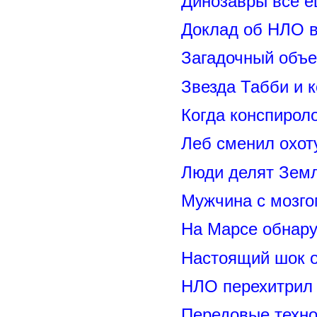
Динозавры всё е
Доклад об НЛО в
Загадочный объе
Звезда Табби и 
Когда конспирол
Леб сменил охот
Люди делят Зем
Мужчина с мозго
На Марсе обнару
Настоящий шок 
НЛО перехитрил 
Передовые техно