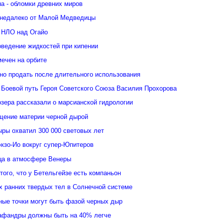
а - обломки древних миров
недалеко от Малой Медведицы
 НЛО над Огайо
оведение жидкостей при кипении
ечен на орбите
но продать после длительного использования
 Боевой путь Героя Советского Союза Василия Прохорова
зера рассказали о марсианской гидрологии
щение материи черной дырой
ыры охватил 300 000 световых лет
кзо-Ио вокруг супер-Юпитеров
ьца в атмосфере Венеры
того, что у Бетельгейзе есть компаньон
 ранних твердых тел в Солнечной системе
ные точки могут быть фазой черных дыр
афандры должны быть на 40% легче