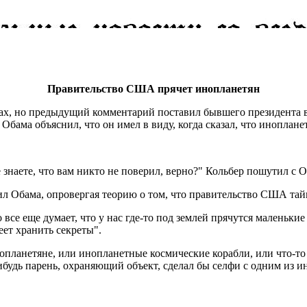
Правительство США прячет инопланетян
х, но предыдущий комментарий поставил бывшего президента в 
Обама объяснил, что он имел в виду, когда сказал, что инопланет
знаете, что вам никто не поверил, верно?" Кольбер пошутил с 
яснил Обама, опровергая теорию о том, что правительство США та
о все еще думает, что у нас где-то под землей прячутся маленьки
еет хранить секреты".
опланетяне, или инопланетные космические корабли, или что-то
будь парень, охраняющий объект, сделал бы селфи с одним из и