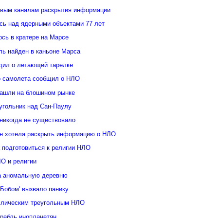
овым каналам раскрытия информации
ь над ядерными объектами 77 лет
сь в кратере на Марсе
ль найден в каньоне Марса
дил о летающей тарелке
о самолета сообщил о НЛО
ашли на блошином рынке
угольник над Сан-Паулу
 никогда не существовало
н хотела раскрыть информацию о НЛО
 подготовиться к религии НЛО
ЛО и религии
а аномальную деревню
Бобом' вызвало панику
ллическим треугольным НЛО
орабль инопланетян