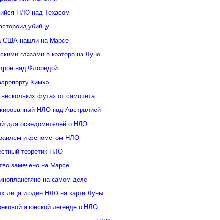
ийся НЛО над Техасом
астероид-убийцу
а США нашли на Марсе
скими глазами в кратере на Луне
дрон над Флоридой
аэропорту Кимхэ
 нескольких футах от самолета
кированный НЛО над Австралией
ий для осведомителей о НЛО
зраилем и феноменом НЛО
естный теоретик НЛО
тво замечено на Марсе
инопланетяне на самом деле
ых лица и один НЛО на карте Луны
вековой японской легенде о НЛО