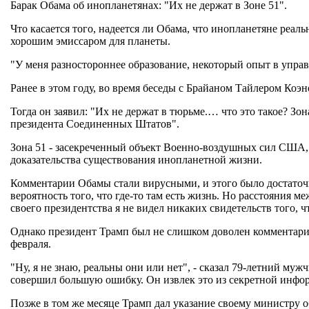
Барак Обама об инопланетянах: "Их не держат в Зоне 51".
Что касается того, надеется ли Обама, что инопланетяне реаль
хорошим эмиссаром для планеты.
"У меня разностороннее образование, некоторый опыт в упра
Ранее в этом году, во время беседы с Брайаном Тайлером Коэн
Тогда он заявил: "Их не держат в тюрьме.… что это такое? Зон
президента Соединенных Штатов".
Зона 51 - засекреченный объект Военно-воздушных сил США, 
доказательства существования инопланетной жизни.
Комментарии Обамы стали вирусными, и этого было достаточно
вероятность того, что где-то там есть жизнь. Но расстояния м
своего президентства я не видел никаких свидетельств того, ч
Однако президент Трамп был не слишком доволен комментариям
февраля.
"Ну, я не знаю, реальны они или нет", - сказал 79-летний му
совершил большую ошибку. Он извлек это из секретной инфо
Позже в том же месяце Трамп дал указание своему министру 