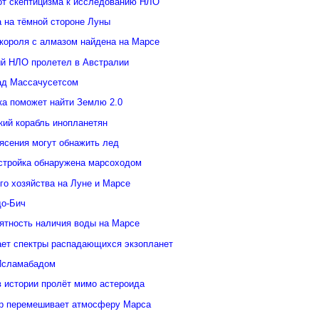
от скептицизма к исследованию НЛО
а на тёмной стороне Луны
 короля с алмазом найдена на Марсе
й НЛО пролетел в Австралии
ад Массачусетсом
ка поможет найти Землю 2.0
кий корабль инопланетян
ясения могут обнажить лед
стройка обнаружена марсоходом
го хозяйства на Луне и Марсе
о-Бич
ятность наличия воды на Марсе
ает спектры распадающихся экзопланет
Исламабадом
в истории пролёт мимо астероида
р перемешивает атмосферу Марса