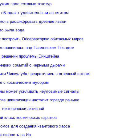
ужил поле сотовых текстур
 обладают удивительным аппетитом
мочь расшифровать древние языки
то была вода
 построить Обсерваторию обитаемых миров
ко появилось над Павловским Посадом
в решении проблемы Эйнштейна
редких событий с черными дырами
ки Чиксулуба превратились в огненный шторм
ые с космическим мусором
уны может усиливать неуловимые сигналы
оза цивилизации наступит гораздо раньше
 тектонически активной
й класс космических взрывов
омов для создания квантового хаоса
ктивность на Ио