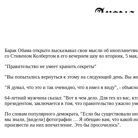
Барак Обама открыто высказывал свои мысли об инопланетяна
со Стивеном Колбертом в его вечернем шоу во вторник, 5 мая, 
"Правительство не умеет хранить секреты"
"Вы попытались вернуться к этому на следующий день. Вы же 
"Я думал, что это и так очевидно, что я имел в виду”, - объ
64-летний мужчина сказал: "Вот в чем дело. Для тех из вас, кт
президентом, заключается в том, что правительство ужасно ум
По словам популярного демократа, "Если бы существовали ин
мы знали, [видели] фотографии … Я обещаю вам, что какой-ни
произвести на них впечатление. Это бы просочилось".