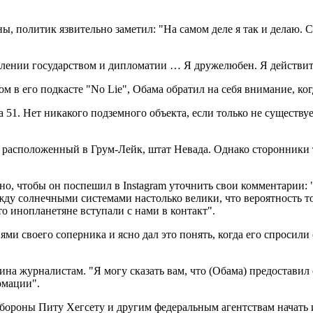
ны, политик язвительно заметил: "На самом деле я так и делаю. 
влении государством и дипломатии … Я дружелюбен. Я действите
ом в его подкасте "No Lie", Обама обратил на себя внимание, ко
а 51. Нет никакого подземного объекта, если только не существуе
расположенный в Грум-Лейк, штат Невада. Однако сторонники те
, чтобы он поспешил в Instagram уточнить свои комментарии: "
ежду солнечными системами настолько велики, что вероятность то
то инопланетяне вступали с нами в контакт".
и своего соперника и ясно дал это понять, когда его спросили 
жчина журналистам. "Я могу сказать вам, что (Обама) предостав
рмации".
обороны Питу Хегсету и другим федеральным агентствам начать 