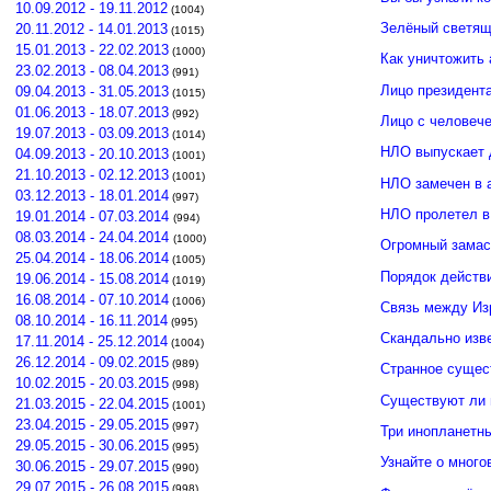
10.09.2012 - 19.11.2012
(1004)
Зелёный светящ
20.11.2012 - 14.01.2013
(1015)
15.01.2013 - 22.02.2013
(1000)
Как уничтожить 
23.02.2013 - 08.04.2013
(991)
Лицо президент
09.04.2013 - 31.05.2013
(1015)
01.06.2013 - 18.07.2013
(992)
Лицо с человече
19.07.2013 - 03.09.2013
(1014)
НЛО выпускает 
04.09.2013 - 20.10.2013
(1001)
21.10.2013 - 02.12.2013
(1001)
НЛО замечен в 
03.12.2013 - 18.01.2014
(997)
НЛО пролетел в
19.01.2014 - 07.03.2014
(994)
08.03.2014 - 24.04.2014
(1000)
Огромный замас
25.04.2014 - 18.06.2014
(1005)
Порядок действ
19.06.2014 - 15.08.2014
(1019)
16.08.2014 - 07.10.2014
(1006)
Связь между И
08.10.2014 - 16.11.2014
(995)
Скандально изв
17.11.2014 - 25.12.2014
(1004)
26.12.2014 - 09.02.2015
(989)
Странное сущес
10.02.2015 - 20.03.2015
(998)
Существуют ли 
21.03.2015 - 22.04.2015
(1001)
23.04.2015 - 29.05.2015
(997)
Три инопланетн
29.05.2015 - 30.06.2015
(995)
Узнайте о много
30.06.2015 - 29.07.2015
(990)
29.07.2015 - 26.08.2015
(998)