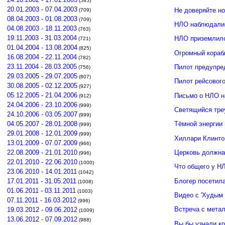
(585)
20.01.2003 - 07.04.2003
Не доверяйте н
(709)
08.04.2003 - 01.08.2003
(709)
НЛО наблюдалис
04.08.2003 - 18.11.2003
(763)
19.11.2003 - 31.03.2004
НЛО приземлило
(721)
01.04.2004 - 13.08.2004
(825)
Огромный кораб
16.08.2004 - 22.11.2004
(782)
23.11.2004 - 28.03.2005
Пилот предупре
(756)
29.03.2005 - 29.07.2005
(807)
Пилот рейсовог
30.08.2005 - 02.12.2005
(927)
05.12.2005 - 21.04.2006
Письмо о НЛО н
(912)
24.04.2006 - 23.10.2006
(999)
Светящийся тре
24.10.2006 - 03.05.2007
(999)
04.05.2007 - 28.01.2008
Тёмной энергии
(999)
29.01.2008 - 12.01.2009
(999)
Хиллари Клинто
13.01.2009 - 07.07.2009
(966)
Церковь должна
22.08.2009 - 21.01.2010
(996)
22.01.2010 - 22.06.2010
(1000)
Что общего у Н
23.06.2010 - 14.01.2011
(1042)
Блогер посетил
17.01.2011 - 31.05.2011
(1008)
01.06.2011 - 03.11.2011
(1003)
Видео с 'Худым 
07.11.2011 - 16.03.2012
(996)
Встреча с мета
19.03.2012 - 09.06.2012
(1009)
13.06.2012 - 07.09.2012
(988)
Вы бы узнали к