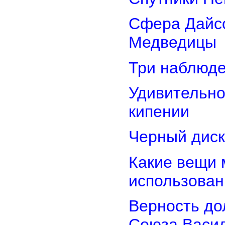
Сфера Дайсо
Медведицы
Три наблюд
Удивительно
кипении
Черный диск
Какие вещи 
использован
Верность дол
Союза Васи