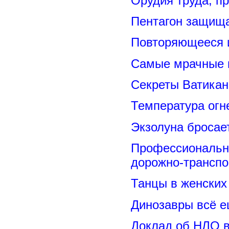
Орудия труда, п
Пентагон защищ
Повторяющееся 
Самые мрачные 
Секреты Ватикан
Температура огн
Экзолуна бросае
Профессиональн
дорожно-транспо
Танцы в женских 
Динозавры всё е
Доклад об НЛО в