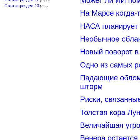
Может ли ИИ по
(1000)
Статьи: раздел 13
(730)
На Марсе когда-
НАСА планирует
Необычное обла
Новый поворот 
Одно из самых р
Падающие обломк
шторм
Риски, связанны
Толстая кора Лу
Величайшая угро
Венера остается