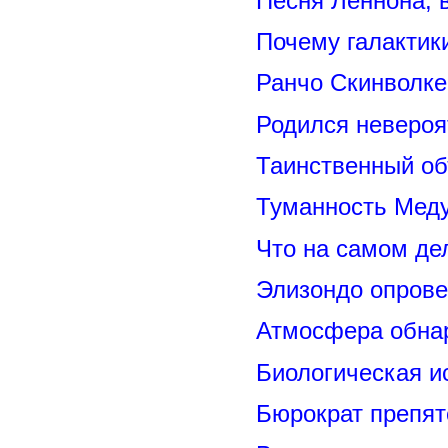
Песня Леннона,
Почему галактик
Ранчо Скинволке
Родился невероя
Таинственный о
Туманность Меду
Что на самом де
Элизондо опрове
Атмосфера обнар
Биологическая и
Бюрократ препят