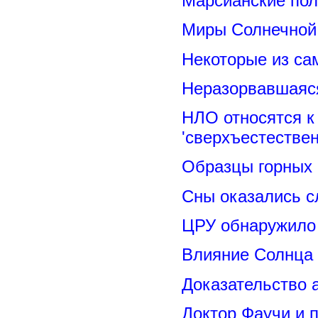
Марсианские пол
Миры Солнечной 
Некоторые из са
Неразорвавшаяся
НЛО относятся к
'сверхъестествен
Образцы горных 
Сны оказались с
ЦРУ обнаружило 
Влияние Солнца
Доказательство 
Доктор Фаучи и 