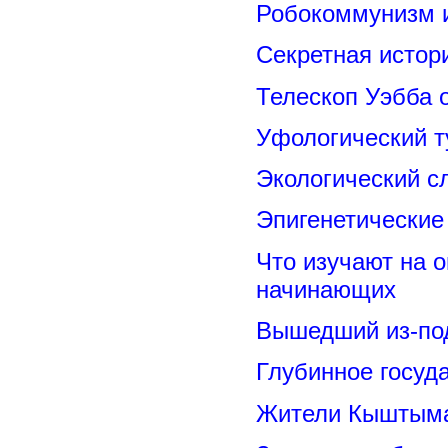
Робокоммунизм 
Секретная исто
Телескоп Уэбба 
Уфологический т
Экологический с
Эпигенетические
Что изучают на о
начинающих
Вышедший из-под
Глубинное госуд
Жители Кыштыма