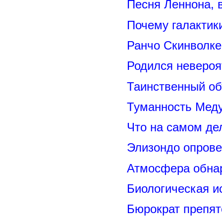
Песня Леннона,
Почему галактик
Ранчо Скинволке
Родился невероя
Таинственный о
Туманность Меду
Что на самом де
Элизондо опрове
Атмосфера обнар
Биологическая и
Бюрократ препят