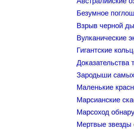
Австралийские о
Безумное поглощ
Взрыв черной ды
Вулканические э
Гигантские коль
Доказательства т
Зародыши самых 
Маленькие красн
Марсианские ск
Марсоход обнару
Мертвые звезды