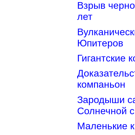
Взрыв черно
лет
Вулканически
Юпитеров
Гигантские 
Доказательст
компаньон
Зародыши са
Солнечной 
Маленькие к