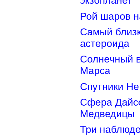
экзопланет
Рой шаров 
Самый близк
астероида
Солнечный 
Марса
Спутники Не
Сфера Дайсо
Медведицы
Три наблюд