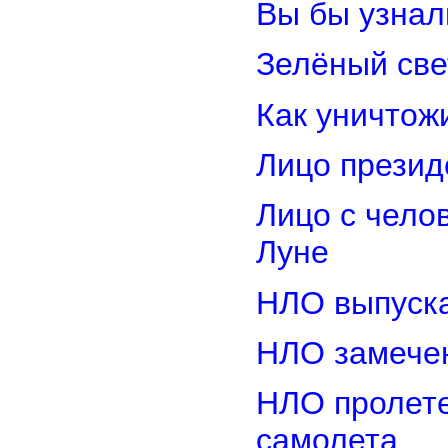
Вы бы узнал
Зелёный св
Как уничтож
Лицо прези
Лицо с чело
Луне
НЛО выпуска
НЛО замечен
НЛО пролете
самолета