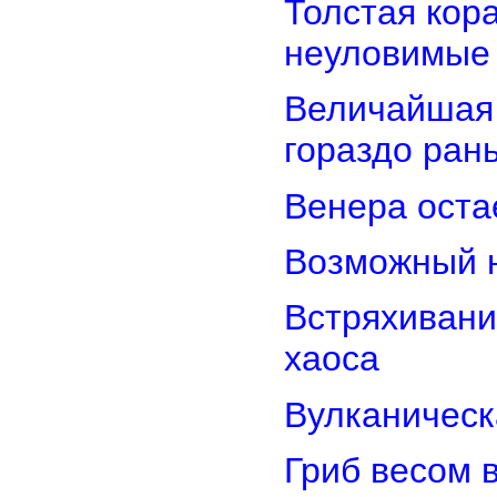
Толстая кор
неуловимые
Величайшая 
гораздо ран
Венера оста
Возможный н
Встряхивани
хаоса
Вулканическ
Гриб весом 