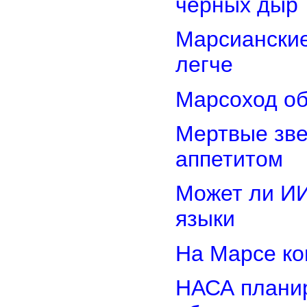
черных дыр
Марсиански
легче
Марсоход об
Мертвые зв
аппетитом
Может ли И
языки
На Марсе ко
НАСА планир