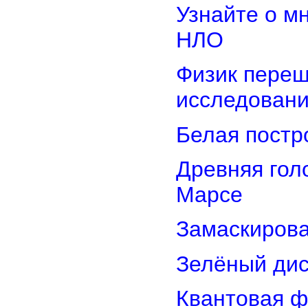
Узнайте о м
НЛО
Физик переш
исследован
Белая постр
Древняя гол
Марсе
Замаскирова
Зелёный дис
Квантовая ф