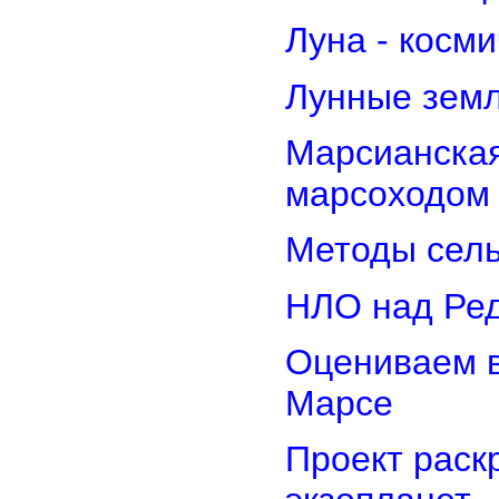
Луна - косм
Лунные земл
Марсианская
марсоходом
Методы сель
НЛО над Ре
Оцениваем в
Марсе
Проект раск