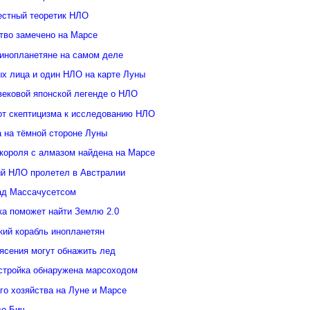
естный теоретик НЛО
тво замечено на Марсе
инопланетяне на самом деле
ых лица и один НЛО на карте Луны
вековой японской легенде о НЛО
от скептицизма к исследованию НЛО
а на тёмной стороне Луны
 короля с алмазом найдена на Марсе
й НЛО пролетел в Австралии
ад Массачусетсом
ка поможет найти Землю 2.0
кий корабль инопланетян
ясения могут обнажить лед
стройка обнаружена марсоходом
го хозяйства на Луне и Марсе
о-Бич