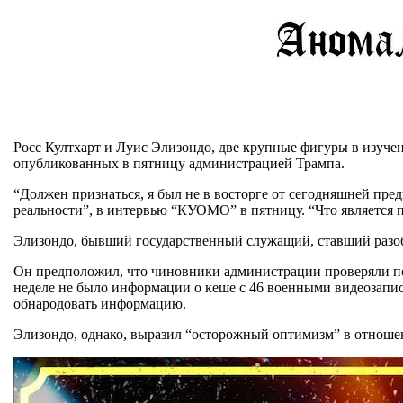
Росс Култхарт и Луис Элизондо, две крупные фигуры в изуч
опубликованных в пятницу администрацией Трампа.
“Должен признаться, я был не в восторге от сегодняшней пре
реальности”, в интервью “КУОМО” в пятницу. “Что является п
Элизондо, бывший государственный служащий, ставший разобла
Он предположил, что чиновники администрации проверяли поч
неделе не было информации о кеше с 46 военными видеозапи
обнародовать информацию.
Элизондо, однако, выразил “осторожный оптимизм” в отношен