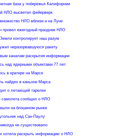
нетная база у побережья Калифорнии
й НЛО высветил фейерверк
множество НЛО вблизи и на Луне
н провел ежегодный праздник НЛО
 Земли контролирует наш разум
ужил неразорвавшуюся ракету
овым каналам раскрытия информации
ь над ядерными объектами 77 лет
сь в кратере на Марсе
ль найден в каньоне Марса
дил о летающей тарелке
о самолета сообщил о НЛО
ашли на блошином рынке
угольник над Сан-Паулу
 никогда не существовало
н хотела раскрыть информацию о НЛО