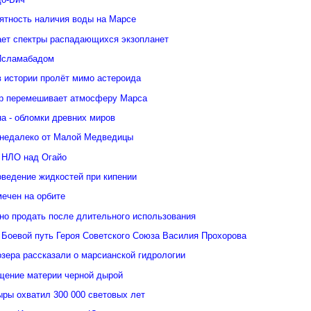
ятность наличия воды на Марсе
ает спектры распадающихся экзопланет
Исламабадом
в истории пролёт мимо астероида
р перемешивает атмосферу Марса
а - обломки древних миров
недалеко от Малой Медведицы
 НЛО над Огайо
оведение жидкостей при кипении
ечен на орбите
но продать после длительного использования
 Боевой путь Героя Советского Союза Василия Прохорова
зера рассказали о марсианской гидрологии
щение материи черной дырой
ыры охватил 300 000 световых лет