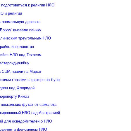
 подготовиться к религии НЛО
ЛО и религии
а аномальную деревню
Бобом' вызвало панику
ллическим треугольным НЛО
орабль инопланетян
ийся НЛО над Техасом
астероид-убийцу
а США нашли на Марсе
скими глазами в кратере на Луне
дрон над Флоридой
аэропорту Кимхэ
 нескольких футах от самолета
кированный НЛО над Австралией
ий для осведомителей о НЛО
зраилем и феноменом НЛО