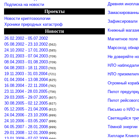
Древняя инопла
Подписка на новости
Проекты
Замаскированны
Новости криптозоологии
Зафиксировали 
Хроники природных катастроф
Книжный магази
Новости
26.02.2002 - 05.07.2002
Магнитное поле
05.08.2002 - 23.10.2002
(562)
Марсоход обнар
24.10.2002 - 17.01.2003
(585)
20.01.2003 - 07.04.2003
Не доверяйте н
(709)
08.04.2003 - 01.08.2003
(709)
НЛО наблюдалис
04.08.2003 - 18.11.2003
(763)
19.11.2003 - 31.03.2004
НЛО приземлило
(721)
01.04.2004 - 13.08.2004
(825)
Огромный кораб
16.08.2004 - 22.11.2004
(782)
23.11.2004 - 28.03.2005
Пилот предупре
(756)
29.03.2005 - 29.07.2005
(807)
Пилот рейсовог
30.08.2005 - 02.12.2005
(927)
05.12.2005 - 21.04.2006
Письмо о НЛО н
(912)
24.04.2006 - 23.10.2006
(999)
Светящийся тре
24.10.2006 - 03.05.2007
(999)
04.05.2007 - 28.01.2008
Тёмной энергии
(999)
29.01.2008 - 12.01.2009
(999)
Хиллари Клинто
13.01.2009 - 07.07.2009
(966)