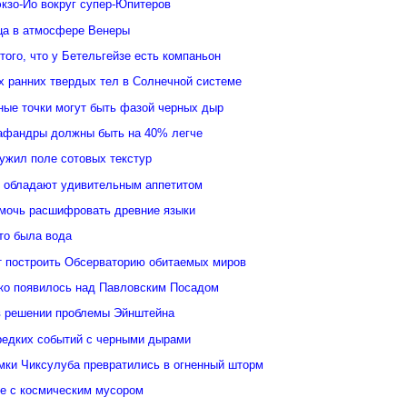
кзо-Ио вокруг супер-Юпитеров
ьца в атмосфере Венеры
того, что у Бетельгейзе есть компаньон
 ранних твердых тел в Солнечной системе
ные точки могут быть фазой черных дыр
афандры должны быть на 40% легче
ужил поле сотовых текстур
 обладают удивительным аппетитом
мочь расшифровать древние языки
то была вода
 построить Обсерваторию обитаемых миров
ко появилось над Павловским Посадом
в решении проблемы Эйнштейна
редких событий с черными дырами
ки Чиксулуба превратились в огненный шторм
ые с космическим мусором