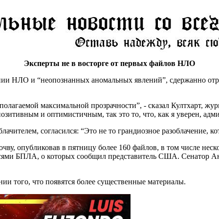
Эксперты не в восторге от первых файлов НЛО
ении НЛО и “неопознанных аномальных явлений”, сдержанно отр
дполагаемой максимальной прозрачности”, - сказал Култхарт, жу
озитивным и оптимистичным, так это то, что, как я уверен, ад
чителем, согласился: “Это не то грандиозное разоблачение, кот
ву, опубликовав в пятницу более 160 файлов, в том числе неск
сями БПЛА, о которых сообщил представитель США. Сенатор Ан
ии того, что появятся более существенные материалы.