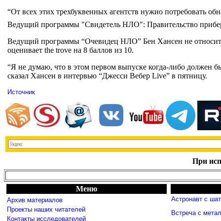
“От всех этих трехбуквенных агентств нужно потребовать обнар
Ведущий программы "Свидетель НЛО": Правительство прибер
Ведущий программы “Очевидец НЛО” Бен Хансен не относитс
оценивает the trove на 8 баллов из 10.
“Я не думаю, что в этом первом выпуске когда-либо должен б
сказал Хансен в интервью “Джесси Вебер Live” в пятницу.
Источник
При исп
Меню
Астронавт с ша
Архив материалов
Проекты наших читателей
Встреча с мета
Контакты исследователей