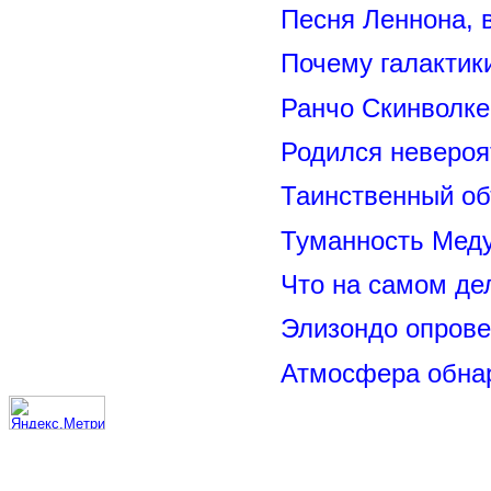
Песня Леннона,
Почему галактик
Ранчо Скинволке
Родился невероя
Таинственный о
Туманность Меду
Что на самом де
Элизондо опрове
Атмосфера обнар