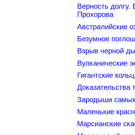
Верность долгу.
Прохорова
Австралийские о
Безумное поглощ
Взрыв черной ды
Вулканические э
Гигантские коль
Доказательства т
Зародыши самых 
Маленькие красн
Марсианские ск