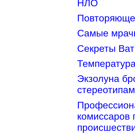
НЛО
Повторяюще
Самые мрач
Секреты Ват
Температура
Экзолуна бр
стереотипам
Профессион
комиссаров 
происшеств