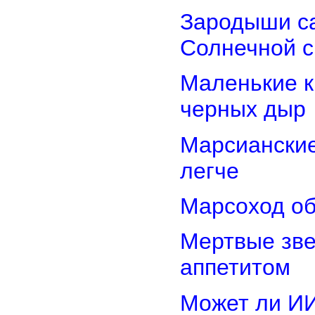
Зародыши са
Солнечной 
Маленькие к
черных дыр
Марсиански
легче
Марсоход об
Мертвые зв
аппетитом
Может ли И