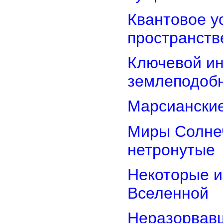
Квантовое у
пространств
Ключевой ин
землеподоб
Марсианские
Миры Солнеч
нетронутые
Некоторые и
Вселенной
Неразорвавш