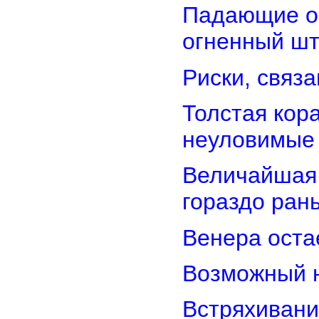
Падающие об
огненный ш
Риски, связ
Толстая кор
неуловимые
Величайшая 
гораздо ран
Венера оста
Возможный н
Встряхивани