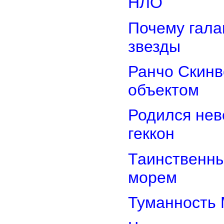
НЛО
Почему гала
звезды
Ранчо Скинв
объектом
Родился нев
геккон
Таинственн
морем
Туманность 