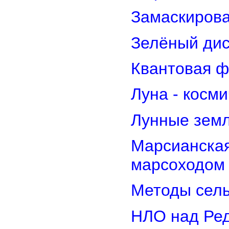
Замаскирова
Зелёный дис
Квантовая ф
Луна - косм
Лунные земл
Марсианская
марсоходом
Методы сель
НЛО над Ре