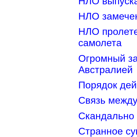
НЛО выпуска
НЛО замечен
НЛО пролете
самолета
Огромный з
Австралией
Порядок дей
Связь межд
Скандально 
Странное су