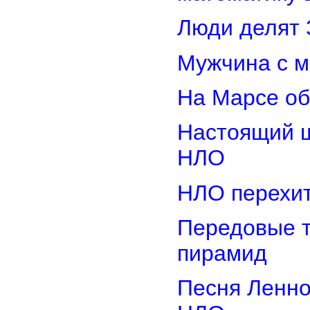
Люди делят 
Мужчина с м
На Марсе об
Настоящий ш
НЛО
НЛО перехит
Передовые т
пирамид
Песня Ленно