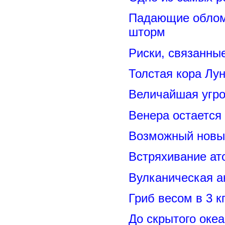
Падающие обломк
шторм
Риски, связанны
Толстая кора Лу
Величайшая угро
Венера остается
Возможный новый
Встряхивание ат
Вулканическая а
Гриб весом в 3 к
До скрытого оке