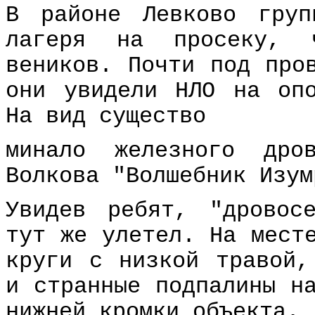
В районе Левково груп
лагеря на просеку, 
веников. Почти под про
они увидели НЛО на оп
На вид существо
минало железного дро
Волкова "Волшебник Изум
Увидев ребят, "дровос
тут же улетел. На мест
круги с низкой травой,
и странные подпалины н
нижней кромки объекта.