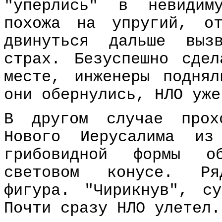
"уперлись" в невидим
похожа на упругий, от
двинуться дальше выз
страх. Безуспешно сде
месте, инженеры подня
они обернулись, НЛО уже
В другом случае прох
Нового Иерусалима из
грибовидной формы о
световом конусе. Ря
фигура. "Чирикнув", с
Почти сразу НЛО улетел.