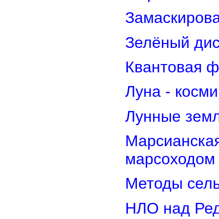
Замаскирова
Зелёный дис
Квантовая ф
Луна - косм
Лунные земл
Марсианская
марсоходом
Методы сель
НЛО над Ре