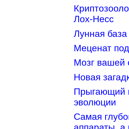
Криптозооло
Лох-Несс
Лунная база
Меценат под
Мозг вашей 
Новая загад
Прыгающий г
эволюции
Самая глубо
аппараты, а