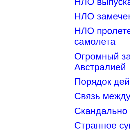
НЛО выпуска
НЛО замечен
НЛО пролете
самолета
Огромный з
Австралией
Порядок дей
Связь межд
Скандально 
Странное су