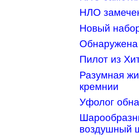
НЛО замечен
Новый набор
Обнаружена 
Пилот из Хи
Разумная жи
кремнии
Уфолог обн
Шарообразны
воздушный 