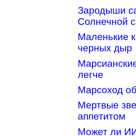
Зародыши са
Солнечной 
Маленькие к
черных дыр
Марсиански
легче
Марсоход об
Мертвые зв
аппетитом
Может ли И