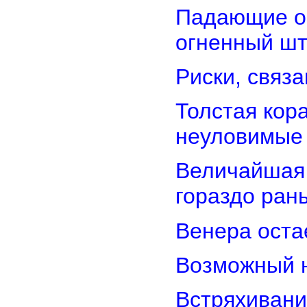
Падающие об
огненный ш
Риски, связ
Толстая кор
неуловимые
Величайшая 
гораздо ран
Венера оста
Возможный н
Встряхивани