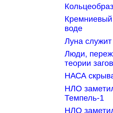
Кольцеобра
Кремниевый
воде
Луна служит
Люди, переж
теории заго
НАСА скрыва
НЛО замети
Темпель-1
НЛО замети