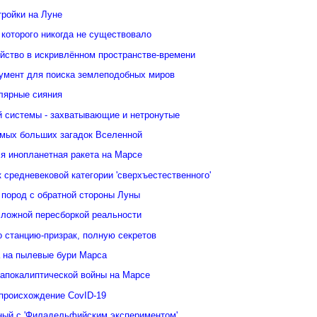
тройки на Луне
 которого никогда не существовало
йство в искривлённом пространстве-времени
умент для поиска землеподобных миров
лярные сияния
 системы - захватывающие и нетронутые
амых больших загадок Вселенной
я инопланетная ракета на Марсе
 средневековой категории 'сверхъестественного'
 пород с обратной стороны Луны
сложной пересборкой реальности
 станцию-призрак, полную секретов
 на пылевые бури Марса
 апокалиптической войны на Марсе
 происхождение CovID-19
нный с 'Филадельфийским экспериментом'