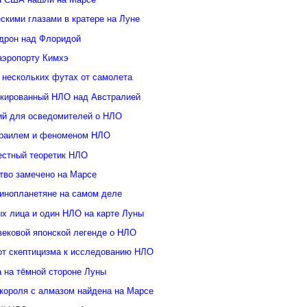
скими глазами в кратере на Луне
дрон над Флоридой
аэропорту Кимхэ
 нескольких футах от самолета
кированный НЛО над Австралией
ий для осведомителей о НЛО
зраилем и феноменом НЛО
естный теоретик НЛО
тво замечено на Марсе
инопланетяне на самом деле
ых лица и один НЛО на карте Луны
вековой японской легенде о НЛО
от скептицизма к исследованию НЛО
а на тёмной стороне Луны
 короля с алмазом найдена на Марсе