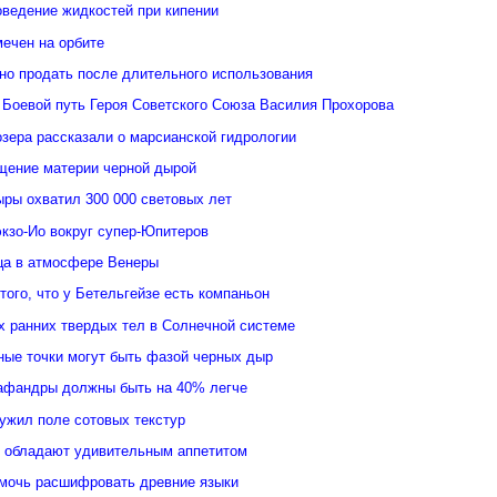
оведение жидкостей при кипении
ечен на орбите
но продать после длительного использования
 Боевой путь Героя Советского Союза Василия Прохорова
зера рассказали о марсианской гидрологии
щение материи черной дырой
ыры охватил 300 000 световых лет
кзо-Ио вокруг супер-Юпитеров
ьца в атмосфере Венеры
того, что у Бетельгейзе есть компаньон
 ранних твердых тел в Солнечной системе
ные точки могут быть фазой черных дыр
афандры должны быть на 40% легче
ужил поле сотовых текстур
 обладают удивительным аппетитом
мочь расшифровать древние языки