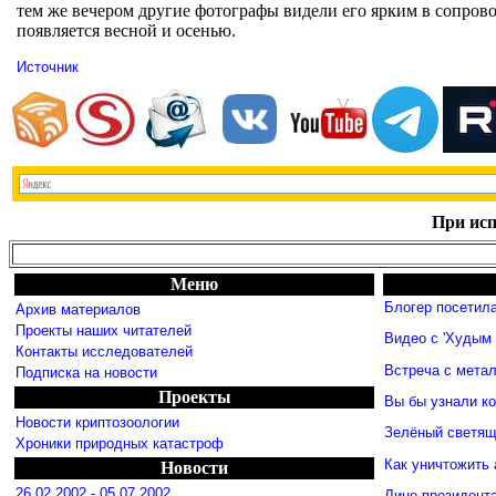
тем же вечером другие фотографы видели его ярким в сопров
появляется весной и осенью.
Источник
При исп
Меню
Блогер посетил
Архив материалов
Проекты наших читателей
Видео с 'Худым 
Контакты исследователей
Встреча с мета
Подписка на новости
Проекты
Вы бы узнали к
Новости криптозоологии
Зелёный светящ
Хроники природных катастроф
Как уничтожить 
Новости
26.02.2002 - 05.07.2002
Лицо президент