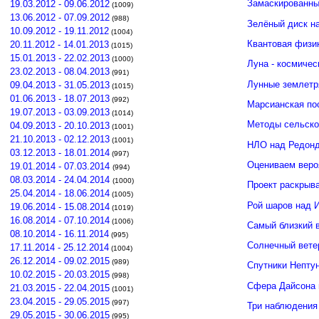
Замаскированны
19.03.2012 - 09.06.2012
(1009)
13.06.2012 - 07.09.2012
(988)
Зелёный диск н
10.09.2012 - 19.11.2012
(1004)
Квантовая физи
20.11.2012 - 14.01.2013
(1015)
15.01.2013 - 22.02.2013
(1000)
Луна - космичес
23.02.2013 - 08.04.2013
(991)
Лунные землетр
09.04.2013 - 31.05.2013
(1015)
01.06.2013 - 18.07.2013
(992)
Марсианская по
19.07.2013 - 03.09.2013
(1014)
Методы сельско
04.09.2013 - 20.10.2013
(1001)
21.10.2013 - 02.12.2013
(1001)
НЛО над Редонд
03.12.2013 - 18.01.2014
(997)
Оцениваем веро
19.01.2014 - 07.03.2014
(994)
08.03.2014 - 24.04.2014
(1000)
Проект раскрыв
25.04.2014 - 18.06.2014
(1005)
Рой шаров над 
19.06.2014 - 15.08.2014
(1019)
16.08.2014 - 07.10.2014
(1006)
Самый близкий 
08.10.2014 - 16.11.2014
(995)
Солнечный вете
17.11.2014 - 25.12.2014
(1004)
26.12.2014 - 09.02.2015
(989)
Спутники Нептун
10.02.2015 - 20.03.2015
(998)
Сфера Дайсона 
21.03.2015 - 22.04.2015
(1001)
23.04.2015 - 29.05.2015
(997)
Три наблюдения
29.05.2015 - 30.06.2015
(995)