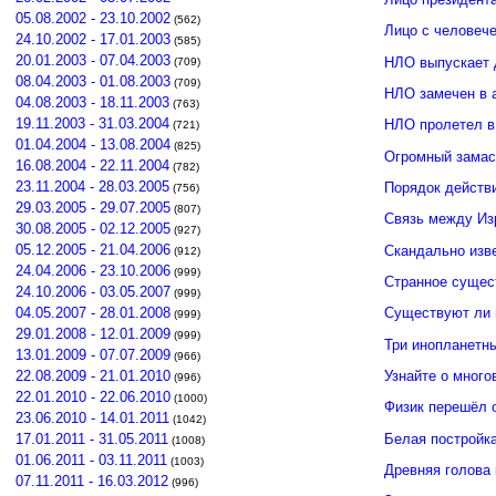
05.08.2002 - 23.10.2002
(562)
Лицо с человече
24.10.2002 - 17.01.2003
(585)
20.01.2003 - 07.04.2003
НЛО выпускает 
(709)
08.04.2003 - 01.08.2003
(709)
НЛО замечен в 
04.08.2003 - 18.11.2003
(763)
19.11.2003 - 31.03.2004
НЛО пролетел в
(721)
01.04.2004 - 13.08.2004
(825)
Огромный замас
16.08.2004 - 22.11.2004
(782)
23.11.2004 - 28.03.2005
Порядок действ
(756)
29.03.2005 - 29.07.2005
(807)
Связь между И
30.08.2005 - 02.12.2005
(927)
05.12.2005 - 21.04.2006
Скандально изв
(912)
24.04.2006 - 23.10.2006
(999)
Странное сущес
24.10.2006 - 03.05.2007
(999)
04.05.2007 - 28.01.2008
Существуют ли 
(999)
29.01.2008 - 12.01.2009
(999)
Три инопланетн
13.01.2009 - 07.07.2009
(966)
Узнайте о много
22.08.2009 - 21.01.2010
(996)
22.01.2010 - 22.06.2010
(1000)
Физик перешёл 
23.06.2010 - 14.01.2011
(1042)
Белая постройк
17.01.2011 - 31.05.2011
(1008)
01.06.2011 - 03.11.2011
(1003)
Древняя голова
07.11.2011 - 16.03.2012
(996)