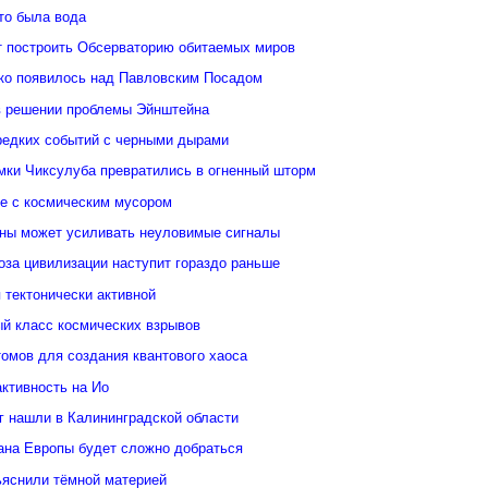
то была вода
 построить Обсерваторию обитаемых миров
ко появилось над Павловским Посадом
в решении проблемы Эйнштейна
редких событий с черными дырами
ки Чиксулуба превратились в огненный шторм
ые с космическим мусором
уны может усиливать неуловимые сигналы
оза цивилизации наступит гораздо раньше
 тектонически активной
й класс космических взрывов
омов для создания квантового хаоса
ктивность на Ио
кг нашли в Калининградской области
еана Европы будет сложно добраться
ьяснили тёмной материей