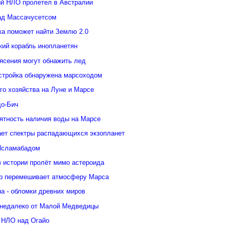
й НЛО пролетел в Австралии
ад Массачусетсом
ка поможет найти Землю 2.0
кий корабль инопланетян
ясения могут обнажить лед
стройка обнаружена марсоходом
го хозяйства на Луне и Марсе
о-Бич
ятность наличия воды на Марсе
ает спектры распадающихся экзопланет
Исламабадом
в истории пролёт мимо астероида
р перемешивает атмосферу Марса
а - обломки древних миров
недалеко от Малой Медведицы
 НЛО над Огайо