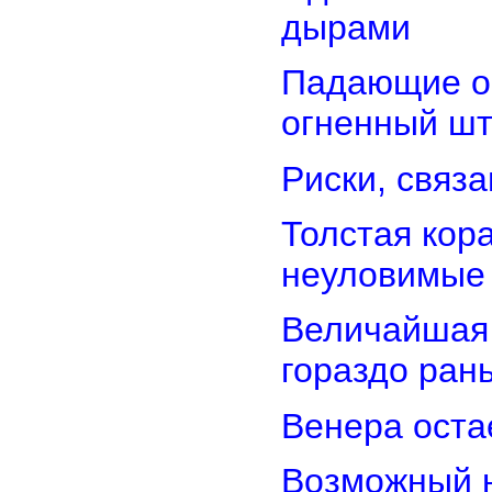
дырами
Падающие об
огненный ш
Риски, связ
Толстая кор
неуловимые
Величайшая 
гораздо ран
Венера оста
Возможный н