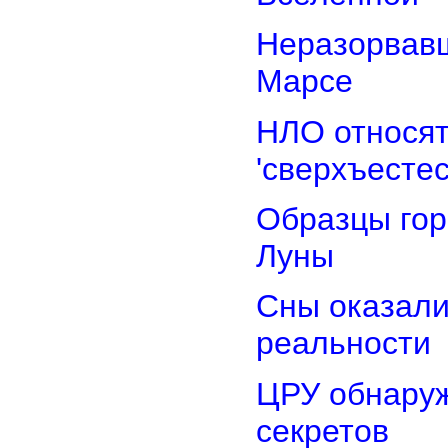
Неразорвавш
Марсе
НЛО относят
'сверхъестес
Образцы гор
Луны
Сны оказали
реальности
ЦРУ обнаруж
секретов