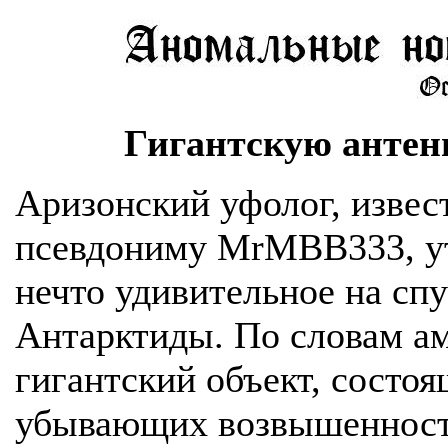
Гигантскую антен
Аризонский уфолог, изве
псевдониму MrMBB333, ут
нечто удивительное на сп
Антарктиды. По словам ам
гигантский объект, состо
убывающих возвышенносте