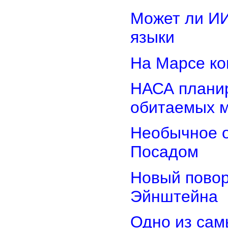
Может ли И
языки
На Марсе ко
НАСА планир
обитаемых 
Необычное о
Посадом
Новый повор
Эйнштейна
Одно из сам