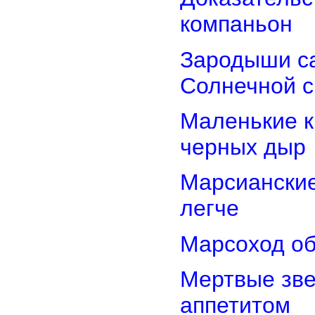
компаньон
Зародыши са
Солнечной 
Маленькие к
черных дыр
Марсиански
легче
Марсоход об
Мертвые зв
аппетитом