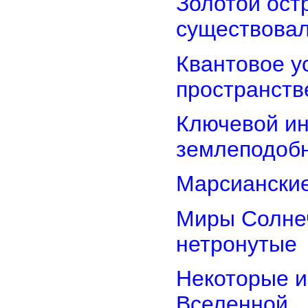
Золотой остр
существова
Квантовое у
пространств
Ключевой ин
землеподоб
Марсианские
Миры Солнеч
нетронутые
Некоторые и
Вселенной