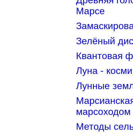
Марсе
Замаскирова
Зелёный дис
Квантовая ф
Луна - косм
Лунные земл
Марсианская
марсоходом
Методы сель