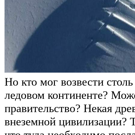
Но кто мог возвести стол
ледовом континенте? Може
правительство? Некая дре
внеземной цивилизации? Т
что туда необходимо посл