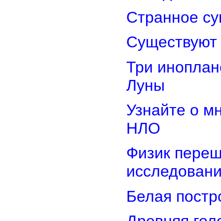
Странное су
Существуют 
Три иноплан
Луны
Узнайте о м
НЛО
Физик переш
исследован
Белая постр
Древняя гол