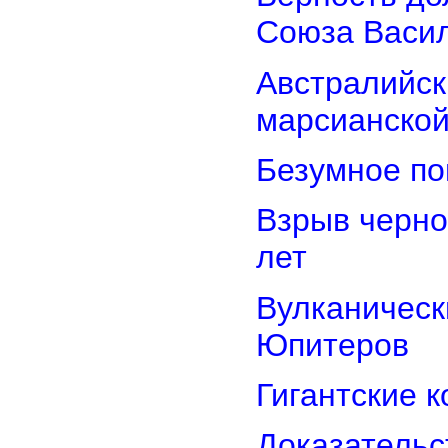
Союза Васи
Австралийск
марсианской
Безумное по
Взрыв черно
лет
Вулканически
Юпитеров
Гигантские 
Доказательст