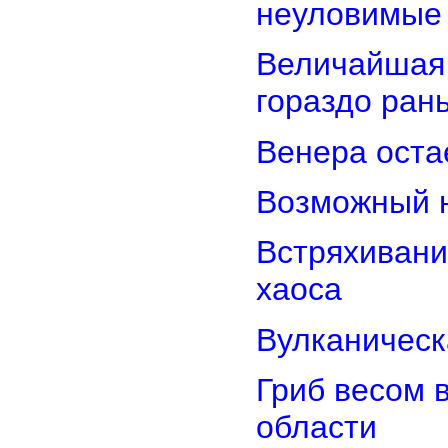
неуловимые
Величайшая 
гораздо ран
Венера оста
Возможный н
Встряхивани
хаоса
Вулканическ
Гриб весом 
области