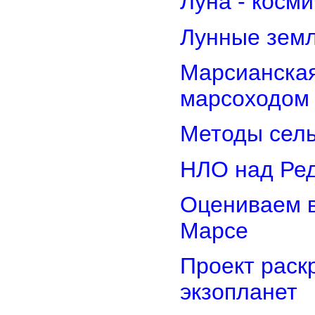
Луна - косм
Лунные земл
Марсианская
марсоходом
Методы сель
НЛО над Ре
Оцениваем в
Марсе
Проект раск
экзопланет