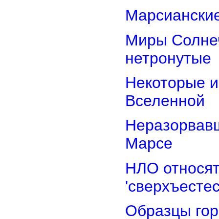
Марсианские
Миры Солнеч
нетронутые
Некоторые и
Вселенной
Неразорвавш
Марсе
НЛО относят
'сверхъестес
Образцы гор