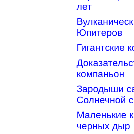
лет
Вулканически
Юпитеров
Гигантские 
Доказательст
компаньон
Зародыши са
Солнечной 
Маленькие к
черных дыр