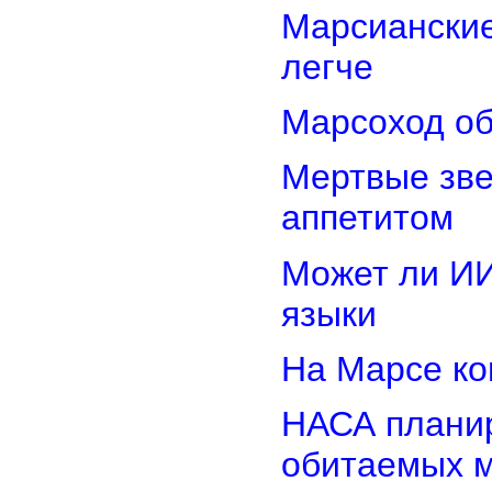
Марсиански
легче
Марсоход об
Мертвые зв
аппетитом
Может ли И
языки
На Марсе ко
НАСА планир
обитаемых 