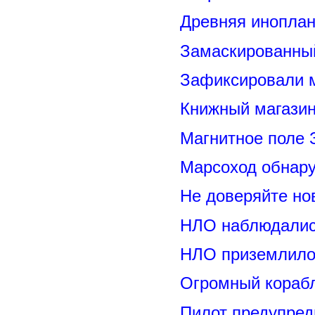
Древняя иноплан
Замаскированны
Зафиксировали м
Книжный магазин
Магнитное поле 
Марсоход обнар
Не доверяйте н
НЛО наблюдалис
НЛО приземлилос
Огромный корабл
Пилот предупред