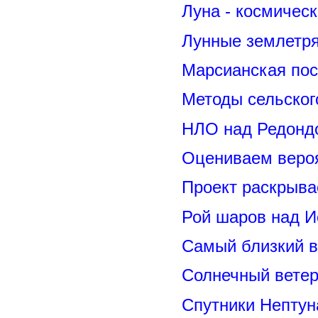
Луна - космичес
Лунные землетря
Марсианская пос
Методы сельског
НЛО над Редонд
Оцениваем вероя
Проект раскрыва
Рой шаров над 
Самый близкий в
Солнечный вете
Спутники Нептун